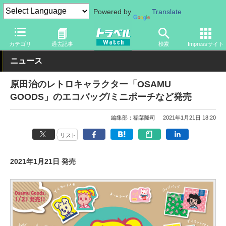
Powered by
Translate
トラベル Watch
旅のアイテム
旅行グッズ
バッグ
カテゴリ
過去記事
検索
Impressサイト
ニュース
原田治のレトロキャラクター「OSAMU
GOODS」のエコバッグ/ミニポーチなど発売
編集部：稲葉隆司
2021年1月21日 18:20
リスト
2021年1月21日 発売