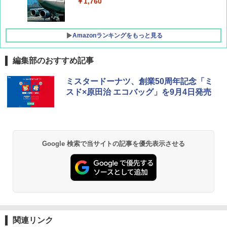
￥1,760
Amazonランキングをもっと見る
編集部のおすすめ記事
地球の歩き方 スター・ウォーズ
[キャンパーズコレクション 山善] ポップアッ
DEWEL パラソル 大型 ビーチ アウトドアパ
ミスタードーナツ、創業50周年記念「ミ
プテント 傘みたいに広げて畳める パッとサ
ラソル ガーデン サイトシート付 折りたたみ
スド×原田治 エコバッグ」を9月4日発売
ッとサンシェード キューブ フルクローズ メ
防水 UVカット 4段階高さ調整 軽量 収納袋付
￥2,695
ッシュ 簡単設置 ワンタッチテント キャンプ
き
&ハイキング カーキ PATC-150(KH)
￥6,459
￥6,830
A09 地球の歩き方 イタリア 2026～2027 地
Google 検索で当サイトの記事を優先表示させる
球の歩き方A ヨーロッパ
熊撃退スプレー 熊よけスプレー 熊スプレー
PYKES PEAK (パイクスピーク) 着替えテン
【日本企業販売】超強力クマ対策スプレー 30
ト プライバシー テント 【中が透けない】 1
0ml（連続噴射30秒）110ml（連続噴射15
￥2,479
人用 折りたたみ 防災グッズ 災害用トイレ ビ
秒）射程5～10m 安全ロック搭載 携帯収納袋
ーチ ピクニック ポップアップテント 携帯 簡
付き ヒグマ・イノシシ対策 自治体・教育機
易 トイレテント (グレー)
関の購入実績 登山・キャンプ・アウトドア・
防災用品 長期保存可能 緊急時用 日本国内発
D40 地球の歩き方 チェンマイ タイ北部の魅
送
￥4,980
力的な町 2026～2027 地球の歩き方D アジア
関連リンク