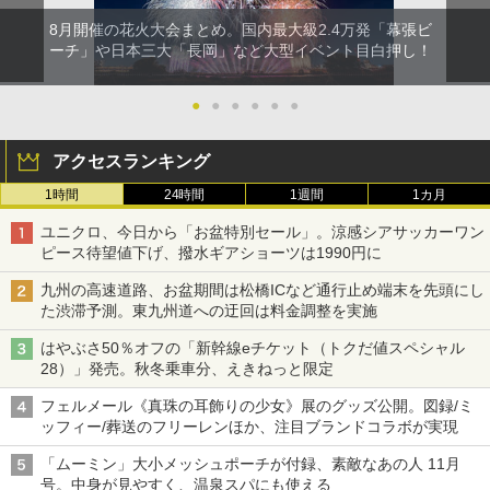
8月開催の花火大会まとめ。国内最大級2.4万発「幕張ビ
ーチ」や日本三大「長岡」など大型イベント目白押し！
●
●
●
●
●
●
アクセスランキング
1時間
24時間
1週間
1カ月
ユニクロ、今日から「お盆特別セール」。涼感シアサッカーワン
ピース待望値下げ、撥水ギアショーツは1990円に
九州の高速道路、お盆期間は松橋ICなど通行止め端末を先頭にし
た渋滞予測。東九州道への迂回は料金調整を実施
はやぶさ50％オフの「新幹線eチケット（トクだ値スペシャル
28）」発売。秋冬乗車分、えきねっと限定
フェルメール《真珠の耳飾りの少女》展のグッズ公開。図録/ミ
ッフィー/葬送のフリーレンほか、注目ブランドコラボが実現
「ムーミン」大小メッシュポーチが付録、素敵なあの人 11月
号。中身が見やすく、温泉スパにも使える