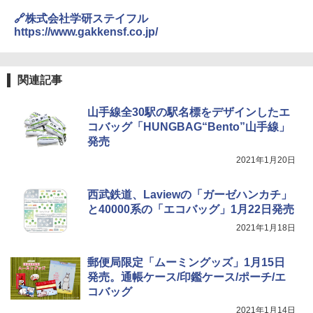
￥3,680
￥2,079
🔗株式会社学研ステイフル
ENDLESS BASE 《めざましテレビで紹介》
テント ワンタッチ RENEW 幅200 2-3人用 43
https://www.gakkensf.co.jp/
500002(88859)
GRANDOOR ステンレス保冷剤 2個セット 2
026リニューアル 急速冷凍 空間倍増 衛生的
A26 地球の歩き方 チェコ ポーランド スロヴ
コンパクト 保冷力長持ち
ァキア 2026～2027 地球の歩き方A ヨーロッ
￥5,999
関連記事
パ
￥2,980
￥2,277
[キャンパーズコレクション 山善] 傘みたいに
山手線全30駅の駅名標をデザインしたエ
広げるだけ パッとサッとテント ブラックコ
コバッグ「HUNGBAG“Bento”山手線」
ーティング フルクローズ メッシュ 3-4人用
ポインターライト 強力 小型 緑色/赤色/青紫色
発売
簡単設置 ポップアップテント エクルベージ
USB充電式 高精度 超長距離照射 長時間使用
新しい日本地理 地図・統計・移動から読み
ュ(BC仕様) PATC-150B(EB)
可能 安全ロック付き 高安全性 金属製耐久 コ
解く (講談社現代新書)
2021年1月20日
ンパクト多機能設計 持ち運び便利 アウトド
ア/オフィス/教育現場/展示会用 緑
￥9,990
￥1,540
西武鉄道、Laviewの「ガーゼハンカチ」
￥1,180
と40000系の「エコバッグ」1月22日発売
[キャンパーズコレクション 山善] 傘みたいに
2021年1月18日
広げるだけ パッとサッとテント キューブワ
イド ブラックコーティング フルクローズ メ
電動エアーポンプ SUP用 20PSI 電動ポンプ
ッシュ 4人用 簡単設置 ポップアップテント P
ゴムボート 空気入れ 空気抜き 自動停止 過熱
郵便局限定「ムーミングッズ」1月15日
ATCW-150B エクルベージュ
保護 日光可読lcd 7種類ノズル付き
発売。通帳ケース/印鑑ケース/ポーチ/エ
コバッグ
￥-
￥7,884
2021年1月14日