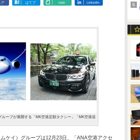
ェア
はてブ
note
LinkedIn
Kグループが展開する「MK空港定額タクシー」「MK空港送
ムケイ）グループは12月23日、「ANA空港アクセ