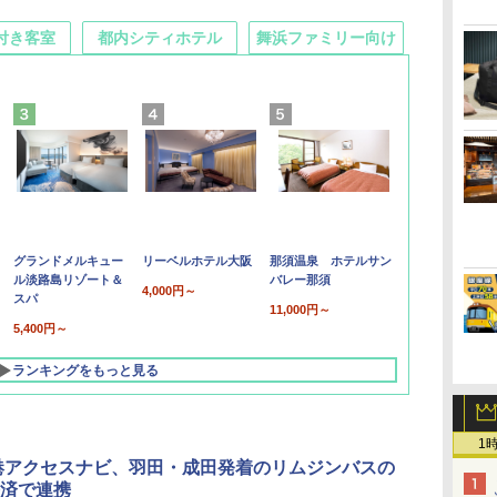
付き客室
都内シティホテル
舞浜ファミリー向け
グランドメルキュー
リーベルホテル大阪
那須温泉 ホテルサン
ル淡路島リゾート＆
バレー那須
4,000円～
スパ
11,000円～
5,400円～
ランキングをもっと見る
1
港アクセスナビ、羽田・成田発着のリムジンバスの
済で連携