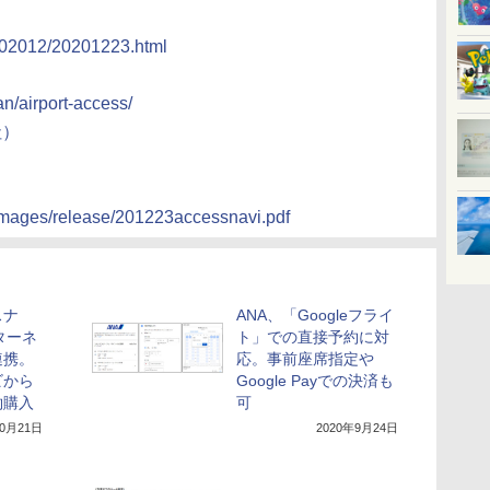
/202012/20201223.html
an/airport-access/
社）
/images/release/201223accessnavi.pdf
スナ
ANA、「Googleフライ
ターネ
ト」での直接予約に対
連携。
応。事前座席指定や
ビから
Google Payでの決済も
約購入
可
10月21日
2020年9月24日