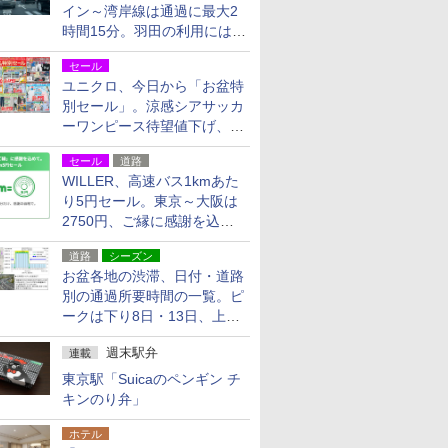
イン～湾岸線は通過に最大2
時間15分。羽田の利用には
「空港西出口」の利用検討を
セール
ユニクロ、今日から「お盆特
別セール」。涼感シアサッカ
ーワンピース待望値下げ、撥
水ギアショーツは1990円に
セール
道路
WILLER、高速バス1kmあた
り5円セール。東京～大阪は
2750円、ご縁に感謝を込め
た20周年記念キャンペーン
道路
シーズン
お盆各地の渋滞、日付・道路
別の通過所要時間の一覧。ピ
ークは下り8日・13日、上り
14日・15日
週末駅弁
連載
東京駅「Suicaのペンギン チ
キンのり弁」
ホテル