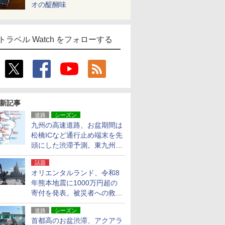
オの醍醐味
トラベル Watch をフォローする
新記事
道路
シーズン
九州の高速道路、お盆期間は
松橋ICなど通行止め端末を先
頭にした渋滞予測。東九州道
への迂回は料金調整を実施
話題
オリエンタルランド、令和8
年熊本地震に1000万円超の
寄付を発表。被災者への救援
活動・復旧支援
道路
シーズン
首都高のお盆渋滞、アクアラ