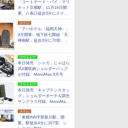
「コートヤード・バイ・マリ
オット京都駅」11月16日開
業。八条口徒歩3分にスイー
ト含む全270室、ダイニング
ホテル
も併設
「アパホテル〈福岡天神〉」
9月開業。地下鉄七隈線「天
神南駅」徒歩3分に70室、エ
リア初の直営店
アウトドア
本日発売「シャカ」じゃばら
式4層収納ショルダーバッグ
が付録、MonoMax 9月号
アウトドア
本日発売「キャプテンスタッ
グ」ショルダーポーチ＆調光
サングラス付録、MonoMax
9月号増刊
ホテル
「東横INN宇部新川駅」開
業。駅徒歩4分に207室、シ