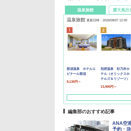
温泉旅館
露天風呂
温泉旅館
更新日時：2026/08/07 12:00
那須温泉 ホテルエ
別府温泉 杉乃井ホ
ピナール那須
テル（オリックスホ
テルズ＆リゾーツ）
9,135円～
13,400円～
編集部のおすすめ記事
ANA空
予約・決