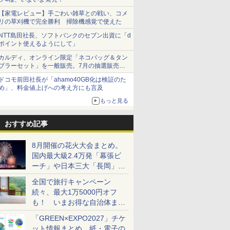
【家電レビュー】手ごわい雑草との戦い、コメ
リの草刈機で完全勝利 掃除機感覚で使えた
NTT島田社長、ソフトバンクのセブン出資に「d
ポイント使えるようにして」
カルディ、オンライン限定「ネコバッグ＆タン
ブラーセット」を一般販売。7月の抽選販売の
当選無効分
ドコモ前田社長が「ahamo40GB化は検証のた
め」、料金値上げへの考え方にも言及
もっと見る
おすすめ記事
8月開催の花火大会まとめ。
国内最大級2.4万発「幕張ビ
ーチ」や日本三大「長岡」な
ど大型イベント目白押し！
全国で旅行キャンペーン
続々、最大1万5000円オフ
も！ いまお得な自治体まと
め
「GREEN×EXPO2027」チケ
ット情報まとめ。紙・電子の