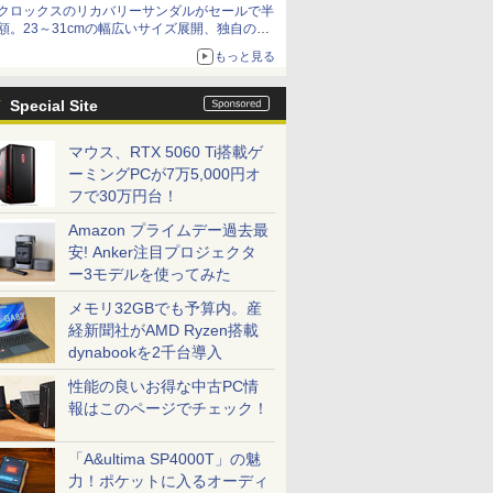
クロックスのリカバリーサンダルがセールで半
額。23～31cmの幅広いサイズ展開、独自のク
ッション素材を採用
もっと見る
Special Site
マウス、RTX 5060 Ti搭載ゲ
ーミングPCが7万5,000円オ
フで30万円台！
Amazon プライムデー過去最
安! Anker注目プロジェクタ
ー3モデルを使ってみた
メモリ32GBでも予算内。産
経新聞社がAMD Ryzen搭載
dynabookを2千台導入
性能の良いお得な中古PC情
報はこのページでチェック！
「A&ultima SP4000T」の魅
力！ポケットに入るオーディ