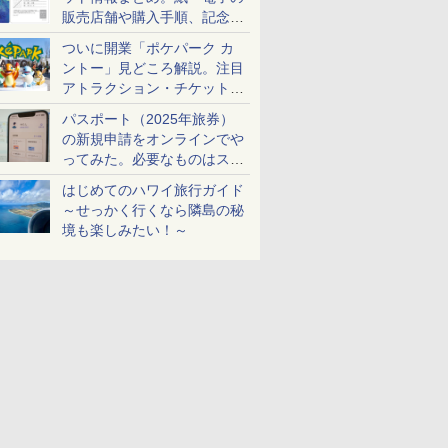
販売店舗や購入手順、記念チ
ケットも解説
ついに開業「ポケパーク カ
ントー」見どころ解説。注目
アトラクション・チケット手
配・来場前に必要な準備は？
パスポート（2025年旅券）
の新規申請をオンラインでや
ってみた。必要なものはスマ
ホとマイナカードのみ
はじめてのハワイ旅行ガイド
～せっかく行くなら隣島の秘
境も楽しみたい！～