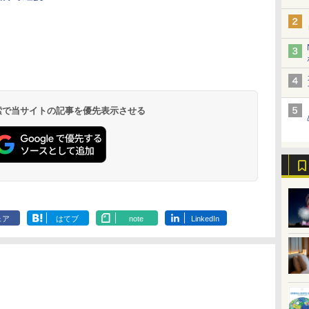
北陸 福井 あわら
品川プリンスホテ
舞浜ビューホテル
箱根湯本温泉 ホテ
ホテルトラスティ東
オリエンタルホテル
下呂温泉 水明館
住友不動産ホテル ヴ
東京ベイ舞浜ホテル
温泉 清風荘（北陸
ル イーストタワー
ｂｙ ＨＵＬＩＣ
ル おかだ
京ベイサイド
東京ベイ
ィラフォンテーヌグラ
ファーストリゾート
8,250円～
最大級の庭園露天風
（旧：東京ベイ舞浜
ンド東京有明
9,958円～
11,200円～
5,450円～
5,200円～
4,290円～
呂の宿 清風荘）
ホテル）
19,541円～
5,758円～
6,070円～
 検索で当サイトの記事を優先表示させる
ェア
はてブ
note
LinkedIn