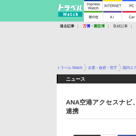
過去記事
万
博
・
園芸博
取材記事
トラベル Watch
企業・政府・官庁
国内エ
ニュース
ANA空港アクセスナビ
連携