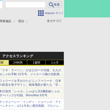
Impress サイト
全カテゴリ
商業施設
宿泊
アクセスランキング
時間
24時間
1週間
1カ月
「リサ・ラーソン」がま口ポーチ付録、大人の
おしゃれ手帖 10月号。ジャカード織の北欧猫デ
ザイン
フェラーリを手がけたピニンファリーナ、日本
の鉄道を初デザイン。南海電鉄が新たな「空港
特急」をなにわ筋線へ導入
本日発売「シャカ」じゃばら式4層収納ショル
ダーバッグが付録、MonoMax 9月号
ディズニーシー「インディ・ジョーンズ・アド
ベンチャー」が11月末に運営再開。プロジェク
ションマッピングを追加、DPAは1500円