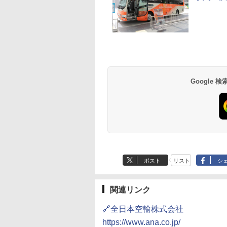
草津温泉 ホテル櫻
品川プリンスホテル
グランドニッコー東
海のサウナ＆スパ
東京ドームホテル
シェラトン・グラン
井
京ベイ 舞浜
オールインクルーシ
デ・トーキョーベ
7,037円～
7,980円～
ブ 島原温泉ホテル
イ・ホテル
14,300円～
6,800円～
南風楼
10,450円～
7,950円～
Google
ポスト
リスト
シ
関連リンク
🔗全日本空輸株式会社
https://www.ana.co.jp/