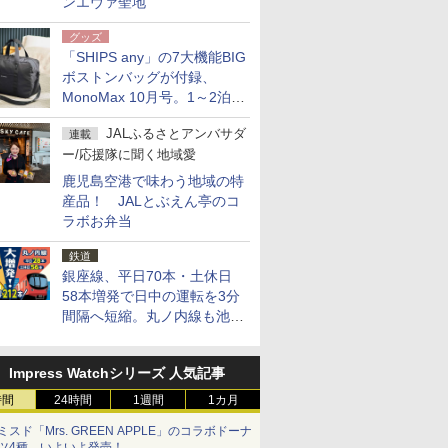
ンエヴァ聖地
グッズ
「SHIPS any」の7大機能BIG
ボストンバッグが付録、
MonoMax 10月号。1～2泊の
荷物、キャリーオンも可能
JALふるさとアンバサダ
連載
ー/応援隊に聞く地域愛
鹿児島空港で味わう地域の特
産品！ JALとぶえん亭のコ
ラボお弁当
鉄道
銀座線、平日70本・土休日
58本増発で日中の運転を3分
間隔へ短縮。丸ノ内線も池袋
～中野坂上を4分間隔に
Impress Watchシリーズ 人気記事
時間
24時間
1週間
1カ月
ミスド「Mrs. GREEN APPLE」のコラボドーナ
ツ4種、いよいよ発売！