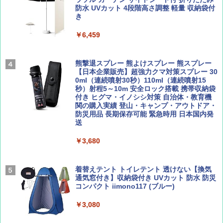
￥1,540
￥0
防水 UVカット 4段階高さ調整 軽量 収納袋付
き
ENDLESS BASE 《めざましテレビで紹介》
テント ワンタッチ RENEW 幅200 2-3人用 43
￥6,459
500002(88859)
Coyote No.89 特集 星野道夫 夢見る旅
A09 地球の歩き方 イタリア 2026～2027 地
球の歩き方A ヨーロッパ
￥5,999
熊撃退スプレー 熊よけスプレー 熊スプレー
￥1,540
【日本企業販売】超強力クマ対策スプレー 30
￥2,479
0ml（連続噴射30秒）110ml（連続噴射15
[キャンパーズコレクション 山善] 傘みたいに
秒）射程5～10m 安全ロック搭載 携帯収納袋
広げるだけ パッとサッとテント ブラックコ
付き ヒグマ・イノシシ対策 自治体・教育機
ーティング フルクローズ メッシュ 3-4人用
関の購入実績 登山・キャンプ・アウトドア・
簡単設置 ポップアップテント エクルベージ
防災用品 長期保存可能 緊急時用 日本国内発
AIRLINE（エアライン）2026年9月号【特
A26 地球の歩き方 チェコ ポーランド スロヴ
ュ(BC仕様) PATC-150B(EB)
送
集】ボーイング110周年を祝して！
ァキア 2026～2027 地球の歩き方A ヨーロッ
パ
￥9,990
￥3,680
￥1,760
￥2,277
[キャンパーズコレクション 山善] 傘みたいに
着替えテント トイレテント 透けない【換気
広げるだけ パッとサッとテント キューブワ
通気窓付き】収納袋付き UVカット 防水 防災
イド ブラックコーティング フルクローズ メ
コンパクト iimono117 (ブルー)
ッシュ 4人用 簡単設置 ポップアップテント P
ATCW-150B エクルベージュ
￥3,080
￥-