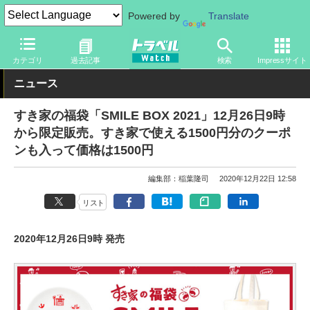
Powered by
Translate
トラベル Watch
旅の情報
観光地
グルメ
カテゴリ
過去記事
検索
Impressサイト
ニュース
すき家の福袋「SMILE BOX 2021」12月26日9時
から限定販売。すき家で使える1500円分のクーポ
ンも入って価格は1500円
編集部：稲葉隆司
2020年12月22日 12:58
リスト
2020年12月26日9時 発売