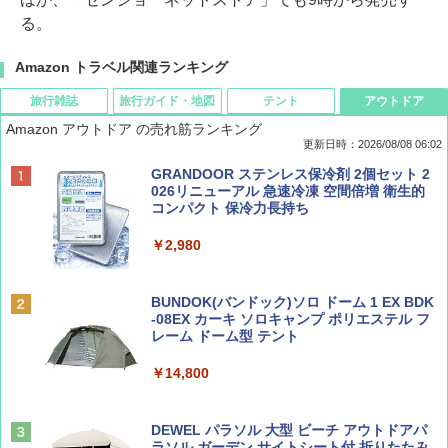
る。
Amazon トラベル関連ランキング
旅行雑誌
旅行ガイド・地図
テント
アウトドア
Amazon アウトドア の売れ筋ランキング
更新日時：2026/08/08 06:02
BE-PAL(ビ-パル) 2026年 9 月号【特別付録:
D40 地球の歩き方 チェンマイ タイ北部の魅
[キャンパーズコレクション 山善] ポップアッ
GRANDOOR ステンレス保冷剤 2個セット 2
SOTO ミニマル"旅"財布 ランダム2種】
力的な町 2026～2027 地球の歩き方D アジア
プテント 傘みたいに広げて畳める パッとサ
026リニューアル 急速冷凍 空間倍増 衛生的
ッとサンシェード キューブ フルクローズ メ
コンパクト 保冷力長持ち
ッシュ 簡単設置 ワンタッチテント キャンプ
￥1,500
￥2,079
&ハイキング カーキ PATC-150(KH)
￥2,980
￥6,830
ディズニーファン ２０２６年 ９月号 [雑
地球の歩き方 スター・ウォーズ
BUNDOK(バンドック)ソロ ドーム 1 EX BDK
誌] (ＤＩＳＮＥＹ ＦＡＮ)
-08EX カーキ ソロキャンプ ポリエステル フ
PYKES PEAK (パイクスピーク) 着替えテン
レーム ドーム型 テント
￥2,695
ト プライバシー テント 【中が透けない】 1
￥713
人用 折りたたみ 防災グッズ 災害用トイレ ビ
￥14,800
ーチ ピクニック ポップアップテント 携帯 簡
易 トイレテント (ブラック)
山と溪谷 2026年8月号「南アルプス大全」
僕が見た未来【完全版】
DEWEL パラソル 大型 ビーチ アウトドアパ
￥4,980
ラソル ガーデン サイトシート付 折りたたみ