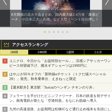
8月開催の花火大会まとめ。国内最大級2.4万発「幕張ビ
ーチ」や日本三大「長岡」など大型イベント目白押し！
●
●
●
●
●
●
アクセスランキング
1時間
24時間
1週間
1カ月
ユニクロ、今日から「お盆特別セール」。涼感シアサッカーワン
ピース待望値下げ、撥水ギアショーツは1990円に
はやぶさ50％オフの「新幹線eチケット（トクだ値スペシャル
28）」発売。秋冬乗車分、えきねっと限定
【週末駅弁】東京駅「Suicaのペンギン チキンのり弁」
フェラーリを手がけたピニンファリーナ、日本の鉄道を初デザイ
ン。南海電鉄が新たな「空港特急」をなにわ筋線へ導入
九州の高速道路、お盆期間は松橋ICなど通行止め端末を先頭にし