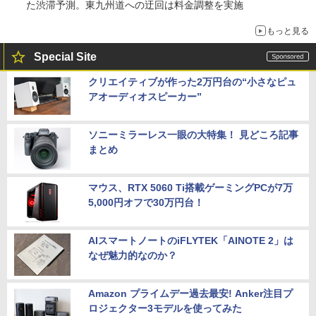
た渋滞予測。東九州道への迂回は料金調整を実施
もっと見る
Special Site
クリエイティブが作った2万円台の“小さなピュ
アオーディオスピーカー”
ソニーミラーレス一眼の大特集！ 見どころ記事
まとめ
マウス、RTX 5060 Ti搭載ゲーミングPCが7万
5,000円オフで30万円台！
AIスマートノートのiFLYTEK「AINOTE 2」は
なぜ魅力的なのか？
Amazon プライムデー過去最安! Anker注目プ
ロジェクター3モデルを使ってみた