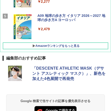
￥2,277
AIRLINE（エアライン）2026年9月号【特
A09 地球の歩き方 イタリア 2026～2027 地
集】ボーイング110周年を祝して！
球の歩き方A ヨーロッパ
￥1,760
￥2,479
Amazonランキングをもっと見る
編集部のおすすめ記事
[キャンパーズコレクション 山善] ポップアッ
GRANDOOR ステンレス保冷剤 2個セット 2
「DESCENTE ATHLETIC MASK（デサ
プテント 傘みたいに広げて畳める パッとサ
026リニューアル 急速冷凍 空間倍増 衛生的
ント アスレティック マスク）」、新色を
ッとサンシェード キューブ フルクローズ メ
コンパクト 保冷力長持ち
加えた4色展開で再発売
ッシュ 簡単設置 ワンタッチテント キャンプ
&ハイキング カーキ PATC-150(KH)
￥2,980
￥6,831
BUNDOK(バンドック)ソロ ドーム 1 EX BDK
Google 検索で当サイトの記事を優先表示させる
-08EX カーキ ソロキャンプ ポリエステル フ
PYKES PEAK (パイクスピーク) 着替えテン
レーム ドーム型 テント
ト プライバシー テント 【中が透けない】 1