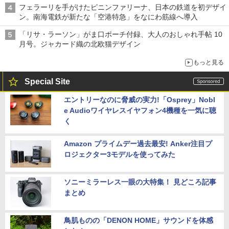
フェラーリを手がけたピニンファリーナ、日本の鉄道を初デザイ
ン。南海電鉄が新たな「空港特急」をなにわ筋線へ導入
「リサ・ラーソン」がま口ポーチ付録、大人のおしゃれ手帖 10
月号。ジャカード織の北欧猫デザイン
もっと見る
Special Site
エントリーなのに脅威の実力!「Osprey」Nobl
e Audioワイヤレスイヤフォン4機種を一気に聴
く
Amazon プライムデー過去最安! Anker注目プ
ロジェクター3モデルを使ってみた
ソニーミラーレス一眼の大特集！ 見どころ記事
まとめ
鳥肌ものの「DENON HOME」サウンドを体感