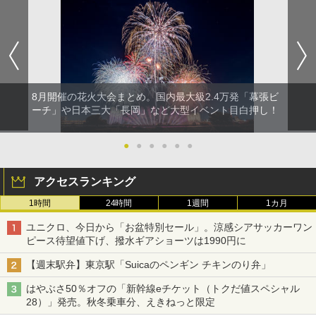
8月開催の花火大会まとめ。国内最大級2.4万発「幕張ビ
ーチ」や日本三大「長岡」など大型イベント目白押し！
●
●
●
●
●
●
アクセスランキング
1時間
24時間
1週間
1カ月
ユニクロ、今日から「お盆特別セール」。涼感シアサッカーワン
ピース待望値下げ、撥水ギアショーツは1990円に
【週末駅弁】東京駅「Suicaのペンギン チキンのり弁」
はやぶさ50％オフの「新幹線eチケット（トクだ値スペシャル
28）」発売。秋冬乗車分、えきねっと限定