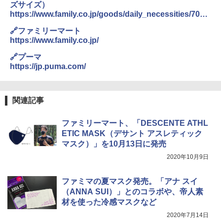
広げるだけ パッとサッとテント キューブワ
通気窓付き】収納袋付き UVカット 防水 防災
ズサイズ）
イド ブラックコーティング フルクローズ メ
コンパクト iimono117 (ブルー)
https://www.family.co.jp/goods/daily_necessities/7022
ッシュ 4人用 簡単設置 ポップアップテント P
203.html
ATCW-150B エクルベージュ
￥3,080
🔗ファミリーマート
https://www.family.co.jp/
￥-
🔗プーマ
https://jp.puma.com/
関連記事
ファミリーマート、「DESCENTE ATHL
ETIC MASK（デサント アスレティック
マスク）」を10月13日に発売
2020年10月9日
ファミマの夏マスク発売。「アナ スイ
（ANNA SUI）」とのコラボや、帝人素
材を使った冷感マスクなど
2020年7月14日