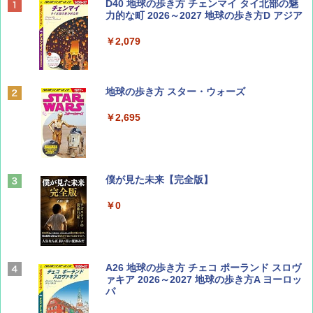
BE-PAL(ビ-パル) 2026年 9 月号【特別付録:
D40 地球の歩き方 チェンマイ タイ北部の魅
SOTO ミニマル"旅"財布 ランダム2種】
力的な町 2026～2027 地球の歩き方D アジア
￥1,500
￥2,079
ディズニーファン ２０２６年 ９月号 [雑
地球の歩き方 スター・ウォーズ
誌] (ＤＩＳＮＥＹ ＦＡＮ)
￥2,695
￥713
山と溪谷 2026年8月号「南アルプス大全」
僕が見た未来【完全版】
￥1,540
￥0
Coyote No.89 特集 星野道夫 夢見る旅
A26 地球の歩き方 チェコ ポーランド スロヴ
ァキア 2026～2027 地球の歩き方A ヨーロッ
パ
￥1,540