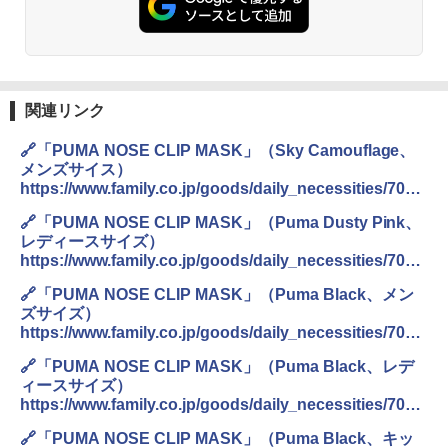
人用 折りたたみ 防災グッズ 災害用トイレ ビ
￥14,800
ーチ ピクニック ポップアップテント 携帯 簡
易 トイレテント (ブラック)
熊撃退スプレー 熊よけスプレー 熊スプレー
￥4,980
【日本企業販売】超強力クマ対策スプレー 30
0ml（連続噴射30秒）110ml（連続噴射15
関連リンク
秒）射程5～10m 安全ロック搭載 携帯収納袋
ENDLESS BASE 《めざましテレビで紹介》
付き ヒグマ・イノシシ対策 自治体・教育機
🔗「PUMA NOSE CLIP MASK」（Sky Camouflage、
テント ワンタッチ RENEW 幅200 2-3人用 43
関の購入実績 登山・キャンプ・アウトドア・
メンズサイス）
500002(88859)
防災用品 長期保存可能 緊急時用 日本国内発
https://www.family.co.jp/goods/daily_necessities/7021
送
992.html
￥5,999
🔗「PUMA NOSE CLIP MASK」（Puma Dusty Pink、
￥3,680
レディースサイズ）
https://www.family.co.jp/goods/daily_necessities/7022
[キャンパーズコレクション 山善] 傘みたいに
043.html
広げるだけ パッとサッとテント ブラックコ
DEWEL パラソル 大型 ビーチ アウトドアパ
🔗「PUMA NOSE CLIP MASK」（Puma Black、メン
ーティング フルクローズ メッシュ 3-4人用
ラソル ガーデン サイトシート付 折りたたみ
ズサイズ）
簡単設置 ポップアップテント エクルベージ
防水 UVカット 4段階高さ調整 軽量 収納袋付
https://www.family.co.jp/goods/daily_necessities/7022
ュ(BC仕様) PATC-150B(EB)
き
074.html
🔗「PUMA NOSE CLIP MASK」（Puma Black、レデ
￥9,990
￥6,459
ィースサイズ）
https://www.family.co.jp/goods/daily_necessities/7022
098.html
[キャンパーズコレクション 山善] 傘みたいに
着替えテント トイレテント 透けない【換気
🔗「PUMA NOSE CLIP MASK」（Puma Black、キッ