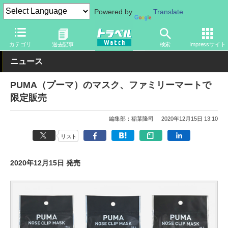
Powered by
Translate
トラベル Watch
旅のアイテム
その他
カテゴリ
過去記事
検索
Impressサイト
ニュース
PUMA（プーマ）のマスク、ファミリーマートで
限定販売
編集部：稲葉隆司
2020年12月15日 13:10
リスト
2020年12月15日 発売