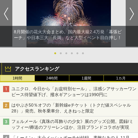
8月開催の花火大会まとめ。国内最大級2.4万発「幕張ビ
ーチ」や日本三大「長岡」など大型イベント目白押し！
●
●
●
●
●
●
アクセスランキング
1時間
24時間
1週間
1カ月
ユニクロ、今日から「お盆特別セール」。涼感シアサッカーワン
ピース待望値下げ、撥水ギアショーツは1990円に
はやぶさ50％オフの「新幹線eチケット（トクだ値スペシャル
28）」発売。秋冬乗車分、えきねっと限定
フェルメール《真珠の耳飾りの少女》展のグッズ公開。図録/ミ
ッフィー/葬送のフリーレンほか、注目ブランドコラボが実現
「ムーミン」大小メッシュポーチが付録、素敵なあの人 11月