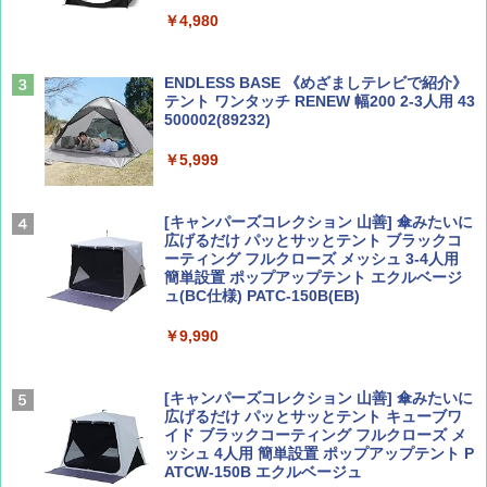
山と溪谷 2026年8月号「南アルプス大全」
A09 地球の歩き方 イタリア 2026～2027 地
￥4,980
球の歩き方A ヨーロッパ
￥1,540
￥2,479
ENDLESS BASE 《めざましテレビで紹介》
テント ワンタッチ RENEW 幅200 2-3人用 43
500002(89232)
Coyote No.89 特集 星野道夫 夢見る旅
A26 地球の歩き方 チェコ ポーランド スロヴ
ァキア 2026～2027 地球の歩き方A ヨーロッ
￥5,999
パ
￥1,540
￥2,277
[キャンパーズコレクション 山善] 傘みたいに
広げるだけ パッとサッとテント ブラックコ
ーティング フルクローズ メッシュ 3-4人用
簡単設置 ポップアップテント エクルベージ
AIRLINE（エアライン）2026年9月号【特
新しい日本地理 地図・統計・移動から読み
ュ(BC仕様) PATC-150B(EB)
集】ボーイング110周年を祝して！
解く (講談社現代新書)
￥9,990
￥1,760
￥1,540
[キャンパーズコレクション 山善] 傘みたいに
広げるだけ パッとサッとテント キューブワ
イド ブラックコーティング フルクローズ メ
ッシュ 4人用 簡単設置 ポップアップテント P
ATCW-150B エクルベージュ