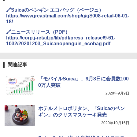
￥3,680
🔗Suicaのペンギン エコバッグ（ベージュ）
https://www.jreastmall.com/shop/g/gS008-retail-06-01-
GRANDOOR ステンレス保冷剤 2個セット 2
18/
026リニューアル 急速冷凍 空間倍増 衛生的
コンパクト 保冷力長持ち
🔗ニュースリリース（PDF）
https://corp.j-retail.jp/lib/pdf/press_release/9-61-
￥2,980
1032/20201203_Suicanopenguin_ecobag.pdf
ポインターライト 強力 小型 緑色/赤色/青紫色
関連記事
USB充電式 高精度 超長距離照射 長時間使用
可能 安全ロック付き 高安全性 金属製耐久 コ
ンパクト多機能設計 持ち運び便利 アウトド
「モバイルSuica」、9月8日に会員数100
ア/オフィス/教育現場/展示会用 緑
0万人突破
￥1,180
2020年9月9日
ホテルメトロポリタン、「Suicaのペン
電動エアーポンプ SUP用 20PSI 電動ポンプ
ゴムボート 空気入れ 空気抜き 自動停止 過熱
ギン」のクリスマスケーキ発売
保護 日光可読lcd 7種類ノズル付き
2020年10月16日
￥7,884