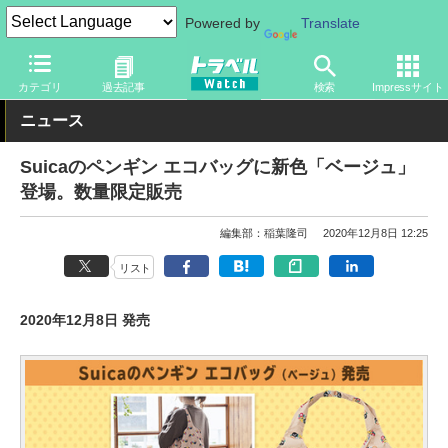
Powered by
Translate
トラベル Watch
旅のアイテム
旅行グッズ
バッグ
カテゴリ
過去記事
検索
Impressサイト
ニュース
Suicaのペンギン エコバッグに新色「ベージュ」
登場。数量限定販売
編集部：稲葉隆司
2020年12月8日 12:25
リスト
2020年12月8日 発売