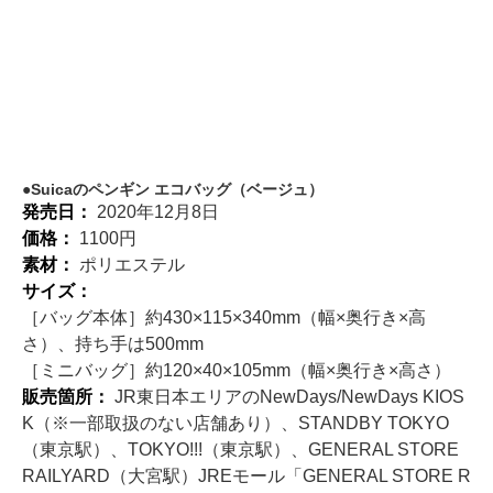
Suicaのペンギン エコバッグ（ベージュ）
発売日：
2020年12月8日
価格：
1100円
素材：
ポリエステル
サイズ：
［バッグ本体］約430×115×340mm（幅×奥行き×高
さ）、持ち手は500mm
［ミニバッグ］約120×40×105mm（幅×奥行き×高さ）
販売箇所：
JR東日本エリアのNewDays/NewDays KIOS
K（※一部取扱のない店舗あり）、STANDBY TOKYO
（東京駅）、TOKYO!!!（東京駅）、GENERAL STORE
RAILYARD（大宮駅）JREモール「GENERAL STORE R