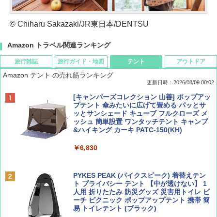
© Chiharu Sakazaki/JR東日本/DENTSU
Amazon トラベル関連ランキング
旅行雑誌
旅行ガイド・地図
テント
アウトドア
Amazon テント の売れ筋ランキング
更新日時：2026/08/09 00:02
BE-PAL(ビ-パル) 2026年 9 月号【特別付録:
D40 地球の歩き方 チェンマイ タイ北部の魅
[キャンパーズコレクション 山善] ポップアッ
SOTO ミニマル"旅"財布 ランダム2種】
力的な町 2026～2027 地球の歩き方D アジア
プテント 傘みたいに広げて畳める パッとサ
ッとサンシェード キューブ フルクローズ メ
ッシュ 簡単設置 ワンタッチテント キャンプ
￥1,500
￥2,079
&ハイキング カーキ PATC-150(KH)
￥6,830
ディズニーファン ２０２６年 ９月号 [雑
地球の歩き方 スター・ウォーズ
誌] (ＤＩＳＮＥＹ ＦＡＮ)
PYKES PEAK (パイクスピーク) 着替えテン
￥2,695
ト プライバシー テント 【中が透けない】 1
￥713
人用 折りたたみ 防災グッズ 災害用トイレ ビ
ーチ ピクニック ポップアップテント 携帯 簡
易 トイレテント (ブラック)