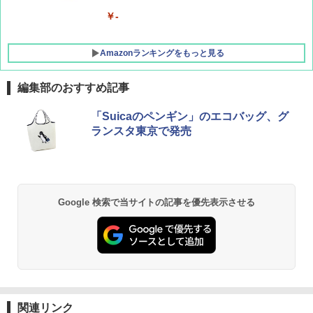
￥-
Amazonランキングをもっと見る
編集部のおすすめ記事
DEWEL パラソル 大型 ビーチ アウトドアパ
「Suicaのペンギン」のエコバッグ、グ
ラソル ガーデン サイトシート付 折りたたみ
ランスタ東京で発売
防水 UVカット 4段階高さ調整 軽量 収納袋付
き
￥6,459
Google 検索で当サイトの記事を優先表示させる
熊撃退スプレー 熊よけスプレー 熊スプレー
【日本企業販売】超強力クマ対策スプレー 30
0ml（連続噴射30秒）110ml（連続噴射15
秒）射程5～10m 安全ロック搭載 携帯収納袋
付き ヒグマ・イノシシ対策 自治体・教育機
関の購入実績 登山・キャンプ・アウトドア・
防災用品 長期保存可能 緊急時用 日本国内発
送
関連リンク