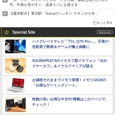
号。中身が見やすく、温泉スパにも使える
【週末駅弁】東京駅「Suicaのペンギン チキンのり弁」
もっと見る
Special Site
ハイグレードテレビ「TCL Q7D Pro」。圧巻の
色彩美で映画＆ゲームが極上体験に
SOUNDPEATSのイヤカフ型イヤフォン「UU2
イヤーカフ」をイヤカフマニアが語る
お値段そのままでメモリ倍増！メモリ32GBの
「お得なゲーミングノート」
性能の良いお得な中古PC情報はこのページで
チェック！