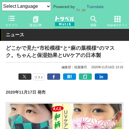
Powered by
Translate
トラベル Watch
旅のアイテム
その他
カテゴリ
過去記事
検索
Impressサイト
ニュース
どこかで見た“市松模様”と“麻の葉模様”のマス
ク。ちゃんと保湿効果とUVケアの日本製
編集部：稲葉隆司
2020年11月16日 13:15
リスト
2020年11月17日 発売