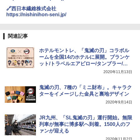
GRANDOOR ステンレス保冷剤 2個セット 2
026リニューアル 急速冷凍 空間倍増 衛生的
🔗西日本繊維株式会社
コンパクト 保冷力長持ち
https://nishinihon-seni.jp/
￥2,980
関連記事
ポインターライト 強力 小型 緑色/赤色/青紫色
USB充電式 高精度 超長距離照射 長時間使用
ホテルモントレ、「鬼滅の刃」コラボル
可能 安全ロック付き 高安全性 金属製耐久 コ
ンパクト多機能設計 持ち運び便利 アウトド
ームを全国14のホテルに展開。ブランケ
ア/オフィス/教育現場/展示会用 緑
ット/トラベルエアピロー/タンブラー/ト
ートバッグのお土産付き
2020年11月13日
￥1,180
鬼滅の刃、7種の「ミニ財布」。キャラク
電動エアーポンプ SUP用 20PSI 電動ポンプ
ターをイメージした金具と裏地デザイン
ゴムボート 空気入れ 空気抜き 自動停止 過熱
保護 日光可読lcd 7種類ノズル付き
2020年9月14日
￥7,884
JR九州、「SL鬼滅の刃」運行開始。無限
列車が無事に博多駅へ到着。1500人のフ
ァンが迎える
2020年11月2日