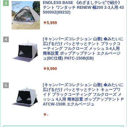
ENDLESS BASE 《めざましテレビで紹介》
テント ワンタッチ RENEW 幅200 2-3人用 43
500002(89232)
Coyote No.89 特集 星野道夫 夢見る旅
A26 地球の歩き方 チェコ ポーランド スロヴ
ァキア 2026～2027 地球の歩き方A ヨーロッ
￥5,999
パ
￥1,540
￥2,277
[キャンパーズコレクション 山善] 傘みたいに
広げるだけ パッとサッとテント ブラックコ
ーティング フルクローズ メッシュ 3-4人用
簡単設置 ポップアップテント エクルベージ
AIRLINE（エアライン）2026年9月号【特
新しい日本地理 地図・統計・移動から読み
ュ(BC仕様) PATC-150B(EB)
集】ボーイング110周年を祝して！
解く (講談社現代新書)
￥9,990
￥1,760
￥1,540
[キャンパーズコレクション 山善] 傘みたいに
広げるだけ パッとサッとテント キューブワ
イド ブラックコーティング フルクローズ メ
ッシュ 4人用 簡単設置 ポップアップテント P
ATCW-150B エクルベージュ
￥-