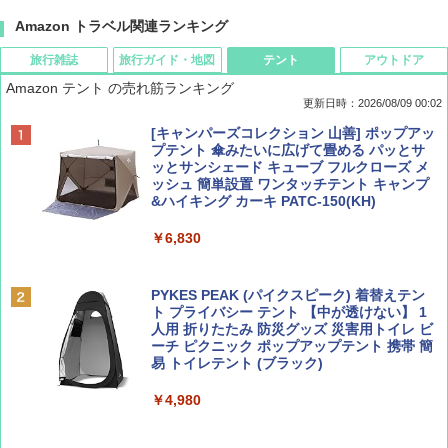
Amazon トラベル関連ランキング
旅行雑誌
旅行ガイド・地図
テント
アウトドア
Amazon テント の売れ筋ランキング
更新日時：2026/08/09 00:02
BE-PAL(ビ-パル) 2026年 9 月号【特別付録:
D40 地球の歩き方 チェンマイ タイ北部の魅
[キャンパーズコレクション 山善] ポップアッ
SOTO ミニマル"旅"財布 ランダム2種】
力的な町 2026～2027 地球の歩き方D アジア
プテント 傘みたいに広げて畳める パッとサ
ッとサンシェード キューブ フルクローズ メ
ッシュ 簡単設置 ワンタッチテント キャンプ
￥1,500
￥2,079
&ハイキング カーキ PATC-150(KH)
￥6,830
ディズニーファン ２０２６年 ９月号 [雑
地球の歩き方 スター・ウォーズ
誌] (ＤＩＳＮＥＹ ＦＡＮ)
PYKES PEAK (パイクスピーク) 着替えテン
￥2,695
ト プライバシー テント 【中が透けない】 1
￥713
人用 折りたたみ 防災グッズ 災害用トイレ ビ
ーチ ピクニック ポップアップテント 携帯 簡
易 トイレテント (ブラック)
山と溪谷 2026年8月号「南アルプス大全」
A09 地球の歩き方 イタリア 2026～2027 地
￥4,980
球の歩き方A ヨーロッパ
￥1,540
￥2,479