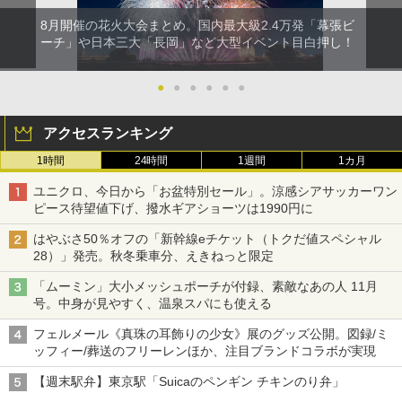
8月開催の花火大会まとめ。国内最大級2.4万発「幕張ビ
ーチ」や日本三大「長岡」など大型イベント目白押し！
●
●
●
●
●
●
アクセスランキング
1時間
24時間
1週間
1カ月
ユニクロ、今日から「お盆特別セール」。涼感シアサッカーワン
ピース待望値下げ、撥水ギアショーツは1990円に
はやぶさ50％オフの「新幹線eチケット（トクだ値スペシャル
28）」発売。秋冬乗車分、えきねっと限定
「ムーミン」大小メッシュポーチが付録、素敵なあの人 11月
号。中身が見やすく、温泉スパにも使える
フェルメール《真珠の耳飾りの少女》展のグッズ公開。図録/ミ
ッフィー/葬送のフリーレンほか、注目ブランドコラボが実現
【週末駅弁】東京駅「Suicaのペンギン チキンのり弁」