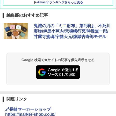
Amazonランキングをもっと見る
編集部のおすすめ記事
DEWEL パラソル 大型 ビーチ アウトドアパ
鬼滅の刃の「ミニ財布」第2弾は、不死川
ラソル ガーデン サイトシート付 折りたたみ
実弥/伊黒小芭内/悲鳴嶼行冥/時透無一郎/
防水 UVカット 4段階高さ調整 軽量 収納袋付
甘露寺蜜璃/宇髄天元/煉獄杏寿郎モデル
き
￥6,459
Google 検索で当サイトの記事を優先表示させる
熊撃退スプレー 熊よけスプレー 熊スプレー
【日本企業販売】超強力クマ対策スプレー 30
0ml（連続噴射30秒）110ml（連続噴射15
秒）射程5～10m 安全ロック搭載 携帯収納袋
付き ヒグマ・イノシシ対策 自治体・教育機
関の購入実績 登山・キャンプ・アウトドア・
防災用品 長期保存可能 緊急時用 日本国内発
送
関連リンク
￥3,680
🔗長崎マーカーショップ
https://marker-shop.co.jp/