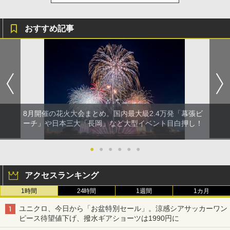
おすすめ記事
8月開催の花火大会まとめ。国内最大級2.4万発「幕張ビ
ーチ」や日本三大「長岡」など大型イベント目白押し！
●
●
●
●
●
●
アクセスランキング
1時間
24時間
1週間
1カ月
ユニクロ、今日から「お盆特別セール」。涼感シアサッカーワン
ピース待望値下げ、撥水ギアショーツは1990円に