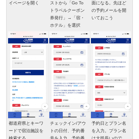
イページを開く
ストから「Go To
面になる。先ほど
トラベルクーポン
の予約メールを開
券発行」→「宿・
いておこう
ホテル」を選択
都道府県とキーワ
チェックイン/アウ
予約日とプラン名
ードで宿泊施設を
トの日付、予約番
を入力。プラン名
検索する
号を入力。予約番
は大抵長いので、