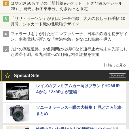
はやぶさ50％オフの「新幹線eチケット（トクだ値スペシャル
28）」発売。秋冬乗車分、えきねっと限定
「リサ・ラーソン」がま口ポーチ付録、大人のおしゃれ手帖 10
月号。ジャカード織の北欧猫デザイン
フェラーリを手がけたピニンファリーナ、日本の鉄道を初デザイ
ン。南海電鉄が新たな「空港特急」をなにわ筋線へ導入
九州の高速道路、お盆期間は松橋ICなど通行止め端末を先頭にし
た渋滞予測。東九州道への迂回は料金調整を実施
もっと見る
Special Site
レイズのプレミアムカー向けブランドHOMUR
Aから「2×9R」が登場！
ソニーミラーレス一眼の大特集！ 見どころ記事
まとめ