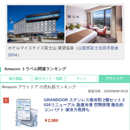
ホテルマイステイズ富士山 展望温泉（
山梨県富士吉田市新倉
2654
）
Amazon トラベル関連ランキング
旅行雑誌
旅行ガイド・地図
テント
アウトドア
Amazon アウトドア の売れ筋ランキング
更新日時：2026/08/08 00:02
BE-PAL(ビ-パル) 2026年 9 月号【特別付録:
D40 地球の歩き方 チェンマイ タイ北部の魅
[キャンパーズコレクション 山善] ポップアッ
GRANDOOR ステンレス保冷剤 2個セット 2
SOTO ミニマル"旅"財布 ランダム2種】
力的な町 2026～2027 地球の歩き方D アジア
プテント 傘みたいに広げて畳める パッとサ
026リニューアル 急速冷凍 空間倍増 衛生的
ッとサンシェード キューブ フルクローズ メ
コンパクト 保冷力長持ち
ッシュ 簡単設置 ワンタッチテント キャンプ
￥1,500
￥2,079
&ハイキング カーキ PATC-150(KH)
￥2,980