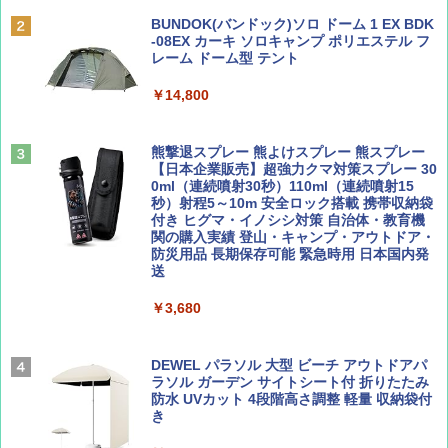
￥6,831
ディズニーファン ２０２６年 ９月号 [雑
地球の歩き方 スター・ウォーズ
BUNDOK(バンドック)ソロ ドーム 1 EX BDK
誌] (ＤＩＳＮＥＹ ＦＡＮ)
-08EX カーキ ソロキャンプ ポリエステル フ
PYKES PEAK (パイクスピーク) 着替えテン
レーム ドーム型 テント
￥2,695
ト プライバシー テント 【中が透けない】 1
￥713
人用 折りたたみ 防災グッズ 災害用トイレ ビ
￥14,800
ーチ ピクニック ポップアップテント 携帯 簡
易 トイレテント (ブラック)
山と溪谷 2026年8月号「南アルプス大全」
僕が見た未来【完全版】
熊撃退スプレー 熊よけスプレー 熊スプレー
￥4,980
【日本企業販売】超強力クマ対策スプレー 30
￥1,540
￥0
0ml（連続噴射30秒）110ml（連続噴射15
秒）射程5～10m 安全ロック搭載 携帯収納袋
ENDLESS BASE 《めざましテレビで紹介》
付き ヒグマ・イノシシ対策 自治体・教育機
テント ワンタッチ RENEW 幅200 2-3人用 43
関の購入実績 登山・キャンプ・アウトドア・
500002(88859)
防災用品 長期保存可能 緊急時用 日本国内発
送
Coyote No.89 特集 星野道夫 夢見る旅
A26 地球の歩き方 チェコ ポーランド スロヴ
ァキア 2026～2027 地球の歩き方A ヨーロッ
￥5,999
パ
￥3,680
￥1,540
￥2,277
[キャンパーズコレクション 山善] 傘みたいに
広げるだけ パッとサッとテント ブラックコ
DEWEL パラソル 大型 ビーチ アウトドアパ
ーティング フルクローズ メッシュ 3-4人用
ラソル ガーデン サイトシート付 折りたたみ
簡単設置 ポップアップテント エクルベージ
防水 UVカット 4段階高さ調整 軽量 収納袋付
AIRLINE（エアライン）2026年9月号【特
A09 地球の歩き方 イタリア 2026～2027 地
ュ(BC仕様) PATC-150B(EB)
き
集】ボーイング110周年を祝して！
球の歩き方A ヨーロッパ