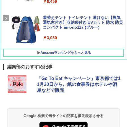
￥9,990
￥6,459
￥1,760
￥2,479
[キャンパーズコレクション 山善] 傘みたいに
着替えテント トイレテント 透けない【換気
広げるだけ パッとサッとテント キューブワ
通気窓付き】収納袋付き UVカット 防水 防災
イド ブラックコーティング フルクローズ メ
コンパクト iimono117 (ブルー)
ッシュ 4人用 簡単設置 ポップアップテント P
ATCW-150B エクルベージュ
￥3,080
￥-
Amazonランキングをもっと見る
編集部のおすすめ記事
「Go To Eat キャンペーン」東京都では1
1月20日から。紙の食事券はホテルや酒
屋などで販売
Google 検索で当サイトの記事を優先表示させる