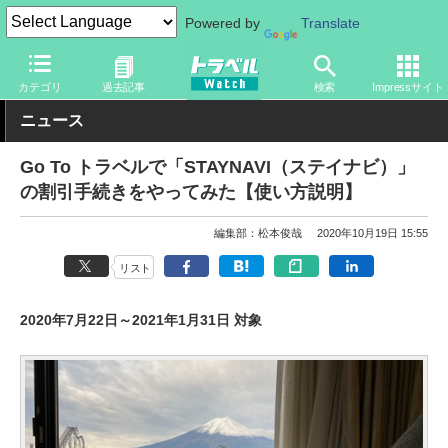
Powered by
Translate
トラベル Watch
地域
国内旅行
カテゴリ
過去記事
検索
Impressサイト
ニュース
Go To トラベルで「STAYNAVI（ステイナビ）」
の割引手続きをやってみた【使い方説明】
編集部：松本俊哉
2020年10月19日 15:55
リスト
2020年7月22日～2021年1月31日 対象