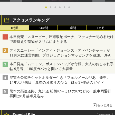
●
●
●
●
●
●
アクセスランキング
1時間
24時間
1週間
1カ月
本日発売「スヌーピー」圧縮収納ポーチ。ファスナー閉めるだけ
で着替えや荷物がスリムにまとまる
ディズニーシー「インディ・ジョーンズ・アドベンチャー」が
11月末に運営再開。プロジェクションマッピングを追加、DPA
は1500円
本日発売「ムーミン」ボストンバッグが付録、大人のおしゃれ手
帖 9月号。180度ガバッと開いて大容量
展覧会公式チケットホルダー付き「フェルメールぴあ」発売。
14年ぶり来日「真珠の耳飾りの少女」ほか37作品のガイド
熊本の高速道路、九州道 松橋IC～えびのICなどの一般車両通行
再開は8月後半見込み
もっと見る
Special Site