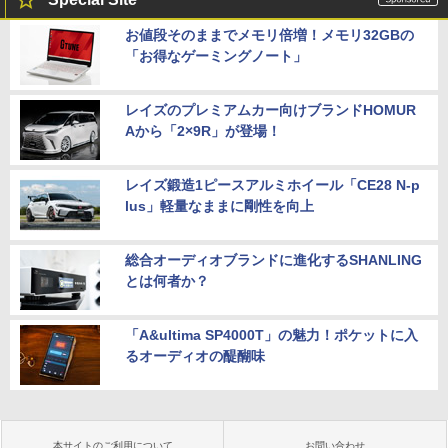
お値段そのままでメモリ倍増！メモリ32GBの
「お得なゲーミングノート」
レイズのプレミアムカー向けブランドHOMUR
Aから「2×9R」が登場！
レイズ鍛造1ピースアルミホイール「CE28 N-p
lus」軽量なままに剛性を向上
総合オーディオブランドに進化するSHANLING
とは何者か？
「A&ultima SP4000T」の魅力！ポケットに入
るオーディオの醍醐味
本サイトのご利用について
お問い合わせ