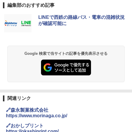
編集部のおすすめ記事
[キャンパーズコレクション 山善] ポップアッ
GRANDOOR ステンレス保冷剤 2個セット 2
LINEで西鉄の路線バス・電車の混雑状況
プテント 傘みたいに広げて畳める パッとサ
026リニューアル 急速冷凍 空間倍増 衛生的
が確認可能に
ッとサンシェード キューブ フルクローズ メ
コンパクト 保冷力長持ち
ッシュ 簡単設置 ワンタッチテント キャンプ
&ハイキング カーキ PATC-150(KH)
￥2,980
￥6,832
ポインターライト 強力 小型 緑色/赤色/青紫色
Google 検索で当サイトの記事を優先表示させる
USB充電式 高精度 超長距離照射 長時間使用
PYKES PEAK (パイクスピーク) 着替えテン
可能 安全ロック付き 高安全性 金属製耐久 コ
ト プライバシー テント 【中が透けない】 1
ンパクト多機能設計 持ち運び便利 アウトド
人用 折りたたみ 防災グッズ 災害用トイレ ビ
ア/オフィス/教育現場/展示会用 緑
ーチ ピクニック ポップアップテント 携帯 簡
易 トイレテント (オリーブ)
￥1,180
￥-
関連リンク
DEWEL パラソル 大型 ビーチ アウトドアパ
ラソル ガーデン サイトシート付 折りたたみ
🔗森永製菓株式会社
ENDLESS BASE 《めざましテレビで紹介》
防水 UVカット 4段階高さ調整 軽量 収納袋付
テント ワンタッチ RENEW 幅200 2-3人用 43
き
https://www.morinaga.co.jp/
500002(89232)
🔗おかしプリント
￥6,459
https://okashiprint.com/
￥5,499