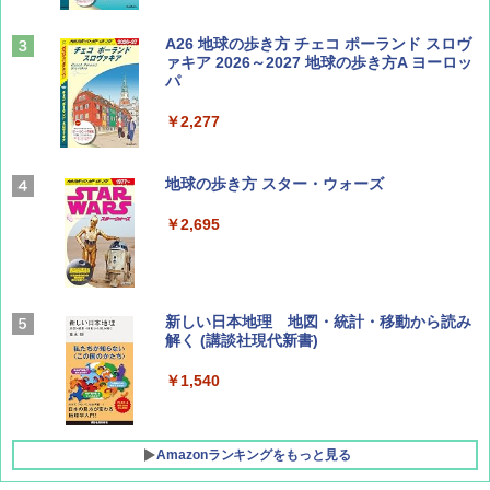
山と溪谷 2026年8月号「南アルプス大全」
A26 地球の歩き方 チェコ ポーランド スロヴ
ァキア 2026～2027 地球の歩き方A ヨーロッ
パ
￥1,540
￥2,277
AIRLINE（エアライン）2026年9月号【特
地球の歩き方 スター・ウォーズ
集】ボーイング110周年を祝して！
￥2,695
￥1,760
BE-PAL(ビ-パル) 2026年 9 月号【特別付録:
新しい日本地理 地図・統計・移動から読み
SOTO ミニマル"旅"財布 ランダム2種】
解く (講談社現代新書)
￥1,500
￥1,540
Amazonランキングをもっと見る