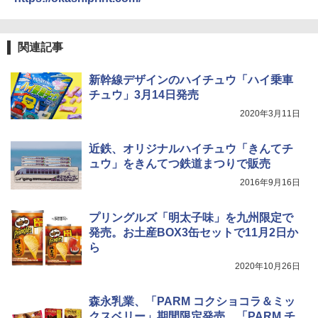
熊撃退スプレー 熊よけスプレー 熊スプレー
[キャンパーズコレクション 山善] 傘みたいに
【日本企業販売】超強力クマ対策スプレー 30
関連記事
広げるだけ パッとサッとテント ブラックコ
0ml（連続噴射30秒）110ml（連続噴射15
ーティング フルクローズ メッシュ 3-4人用
秒）射程5～10m 安全ロック搭載 携帯収納袋
簡単設置 ポップアップテント エクルベージ
付き ヒグマ・イノシシ対策 自治体・教育機
新幹線デザインのハイチュウ「ハイ乗車
ュ(BC仕様) PATC-150B(EB)
関の購入実績 登山・キャンプ・アウトドア・
チュウ」3月14日発売
防災用品 長期保存可能 緊急時用 日本国内発
送
￥8,991
2020年3月11日
￥3,680
近鉄、オリジナルハイチュウ「きんてチ
Coleman(コールマン) ツーリングドーム/LD
ュウ」をきんてつ鉄道まつりで販売
X 2人用 3人用 キャンプ アウトドア フェス
収納 コンパクト 簡単設営 カンガルーテント
ソーラー LED ランタン Type-C 充電式 ソー
2016年9月16日
ソロキャンプ ソロテント
ラーランタン IP65防水 キャンプ用品 防災グ
ッズ 6種類のライトモード 防災 吊り下げ 折
り畳み式 キャンプソーラーライト防災 停電
￥20,718
プリングルズ「明太子味」を九州限定で
節電対策 超高輝度 日本語取扱説明書付き
発売。お土産BOX3缶セットで11月2日か
ら
￥2,849
2020年10月26日
森永乳業、「PARM コクショコラ＆ミッ
クスベリー」期間限定発売。「PARM チ