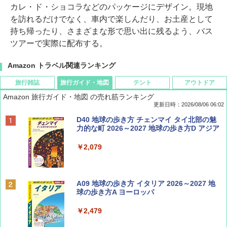
カレ・ド・ショコラなどのパッケージにデザイン。現地
を訪れるだけでなく、車内で楽しんだり、お土産として
持ち帰ったり、さまざまな形で思い出に残るよう、バス
ツアーで実際に配布する。
Amazon トラベル関連ランキング
旅行雑誌
旅行ガイド・地図
テント
アウトドア
Amazon 旅行ガイド・地図 の売れ筋ランキング
更新日時：2026/08/06 06:02
ディズニーファン ２０２６年 ９月号 [雑
D40 地球の歩き方 チェンマイ タイ北部の魅
誌] (ＤＩＳＮＥＹ ＦＡＮ)
力的な町 2026～2027 地球の歩き方D アジア
￥713
￥2,079
Coyote No.89 特集 星野道夫 夢見る旅
A09 地球の歩き方 イタリア 2026～2027 地
球の歩き方A ヨーロッパ
￥1,540
￥2,479