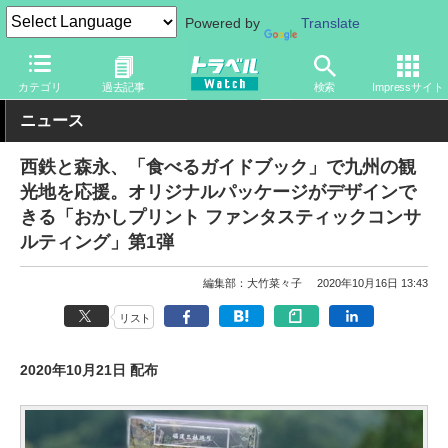
Powered by
Translate
トラベル Watch
地域
国内旅行
九州
カテゴリ
過去記事
検索
Impressサイト
ニュース
西鉄と森永、「食べるガイドブック」で九州の観
光地を応援。オリジナルパッケージがデザインで
きる「おかしプリント ファンタスティックコンサ
ルティング」第1弾
編集部：大竹菜々子
2020年10月16日 13:43
リスト
2020年10月21日 配布