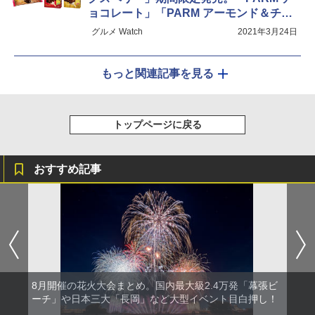
ョコレート」「PARM アーモンド＆チョ
コレート」をリニューアル
グルメ Watch
2021年3月24日
もっと関連記事を見る
トップページに戻る
おすすめ記事
8月開催の花火大会まとめ。国内最大級2.4万発「幕張ビ
ーチ」や日本三大「長岡」など大型イベント目白押し！