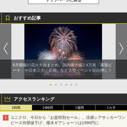
トップページに戻る
おすすめ記事
8月開催の花火大会まとめ。国内最大級2.4万発「幕張ビ
ーチ」や日本三大「長岡」など大型イベント目白押し！
●
●
●
●
●
●
アクセスランキング
1時間
24時間
1週間
1カ月
ユニクロ、今日から「お盆特別セール」。涼感シアサッカーワン
ピース待望値下げ、撥水ギアショーツは1990円に