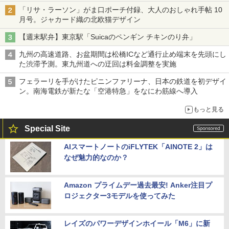
「リサ・ラーソン」がま口ポーチ付録、大人のおしゃれ手帖 10
月号。ジャカード織の北欧猫デザイン
【週末駅弁】東京駅「Suicaのペンギン チキンのり弁」
九州の高速道路、お盆期間は松橋ICなど通行止め端末を先頭にし
た渋滞予測。東九州道への迂回は料金調整を実施
フェラーリを手がけたピニンファリーナ、日本の鉄道を初デザイ
ン。南海電鉄が新たな「空港特急」をなにわ筋線へ導入
もっと見る
Special Site
AIスマートノートのiFLYTEK「AINOTE 2」は
なぜ魅力的なのか？
Amazon プライムデー過去最安! Anker注目プ
ロジェクター3モデルを使ってみた
レイズのパワーデザインホイール「M6」に新