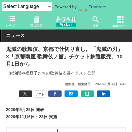
Powered by
Translate
トラベル Watch
地域
国内旅行
京都・大阪
カテゴリ
過去記事
検索
Impressサイト
ニュース
鬼滅の歌舞伎、京都で仕切り直し。「鬼滅の刃」
×「京都南座 歌舞伎ノ舘」チケット抽選販売、10
月1日から
炭治郎や禰豆子たちの歌舞伎衣裳イラスト公開
編集部：稲葉隆司
2020年9月26日 14:45
リスト
2020年9月25日 発表
2020年11月6日～23日 実施