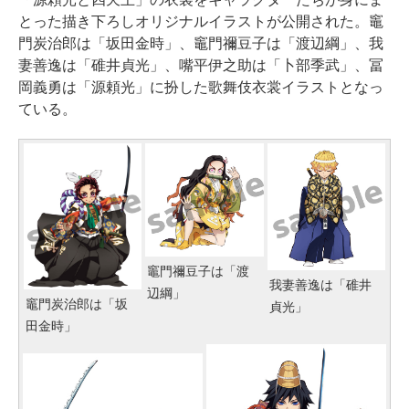
とった描き下ろしオリジナルイラストが公開された。竈
門炭治郎は「坂田金時」、竈門禰豆子は「渡辺綱」、我
妻善逸は「碓井貞光」、嘴平伊之助は「卜部季武」、冨
岡義勇は「源頼光」に扮した歌舞伎衣裳イラストとなっ
ている。
竈門禰豆子は「渡
我妻善逸は「碓井
辺綱」
竈門炭治郎は「坂
貞光」
田金時」