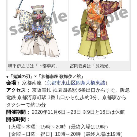
嘴平伊之助は「卜部季武」
冨岡義勇は「源頼光」
「鬼滅の刃」×「京都南座 歌舞伎ノ舘」
会場：
京都南座（
京都市東山区四条大橋東詰
）
アクセス：
京阪電鉄 衹園四条駅 6番出口からすぐ、阪急
電鉄 京都河原町駅 1番出口から徒歩約3分、京都駅から
タクシーで約15分
開催期間：
2020年11月6日～23日 ※9日と16日は休館
開催時間：
［火曜～木曜］15時～20時（最終入場は19時）
［金曜～日曜・祝日］10時～20時（最終入場は19時）