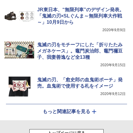
￥3,680
JR東日本、“無限列車”のデザイン発表。
「鬼滅の刃×SLぐんま～無限列車大作戦
BUNDOK(バンドック)ソロ ドーム 1 EX BDK
～」10月9日から
-08EX カーキ ソロキャンプ ポリエステル フ
レーム ドーム型 テント
2020年9月9日
￥14,800
鬼滅の刃をモチーフにした「折りたたみ
メガネケース」。竈門炭治郎、竈門禰豆
着替えテント トイレテント 透けない【換気
子、我妻善逸など全13種
通気窓付き】収納袋付き UVカット 防水 防災
2020年9月15日
コンパクト iimono117 (ブルー)
￥3,080
鬼滅の刃、「愈史郎の血鬼術ポーチ」発
売。血鬼術で使用する札をイメージ
2020年9月12日
もっと関連記事を見る