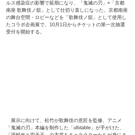
ルス感染症の影響で延期になり、「鬼滅の刃」×「京都
南座 歌舞伎ノ舘」として仕切り直しになった。京都南座
の舞台空間・ロビーなどを「歌舞伎ノ舘」として使用し
たコラボ企画展で、10月1日からチケットの第一次抽選
受付を開始する。
展示に向けて、松竹が歌舞伎の意匠を監修、アニメ
「鬼滅の刃」本編を制作した「ufotable」が手がけた、
「源頼光と四天王」の衣裳をキャラクターたちが身にま