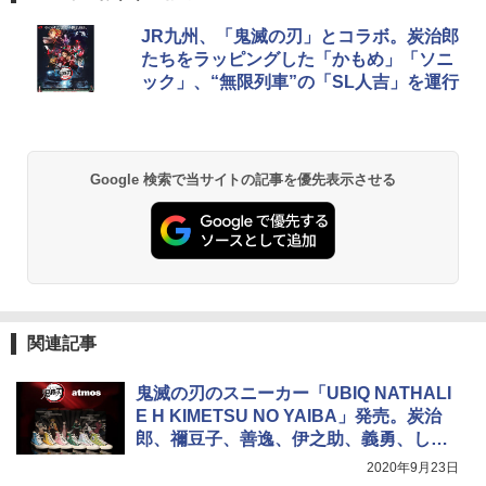
DEWEL パラソル 大型 ビーチ アウトドアパ
JR九州、「鬼滅の刃」とコラボ。炭治郎
ラソル ガーデン サイトシート付 折りたたみ
たちをラッピングした「かもめ」「ソニ
防水 UVカット 4段階高さ調整 軽量 収納袋付
ック」、“無限列車”の「SL人吉」を運行
き
￥6,459
Google 検索で当サイトの記事を優先表示させる
GRANDOOR ステンレス保冷剤 2個セット 2
026リニューアル 急速冷凍 空間倍増 衛生的
コンパクト 保冷力長持ち
￥2,980
熊撃退スプレー 熊よけスプレー 熊スプレー
【日本企業販売】超強力クマ対策スプレー 30
関連記事
0ml（連続噴射30秒）110ml（連続噴射15
秒）射程5～10m 安全ロック搭載 携帯収納袋
鬼滅の刃のスニーカー「UBIQ NATHALI
付き ヒグマ・イノシシ対策 自治体・教育機
関の購入実績 登山・キャンプ・アウトドア・
E H KIMETSU NO YAIBA」発売。炭治
防災用品 長期保存可能 緊急時用 日本国内発
郎、禰豆子、善逸、伊之助、義勇、しの
送
ぶの6種
2020年9月23日