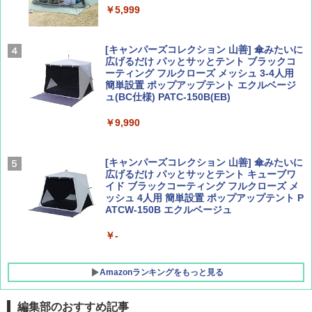
￥5,999
￥1,540
￥2,695
[キャンパーズコレクション 山善] 傘みたいに
広げるだけ パッとサッとテント ブラックコ
ーティング フルクローズ メッシュ 3-4人用
簡単設置 ポップアップテント エクルベージ
AIRLINE（エアライン）2026年9月号【特
A26 地球の歩き方 チェコ ポーランド スロヴ
ュ(BC仕様) PATC-150B(EB)
集】ボーイング110周年を祝して！
ァキア 2026～2027 地球の歩き方A ヨーロッ
パ
￥9,990
￥1,760
￥2,277
[キャンパーズコレクション 山善] 傘みたいに
広げるだけ パッとサッとテント キューブワ
イド ブラックコーティング フルクローズ メ
ッシュ 4人用 簡単設置 ポップアップテント P
ATCW-150B エクルベージュ
￥-
Amazonランキングをもっと見る
編集部のおすすめ記事