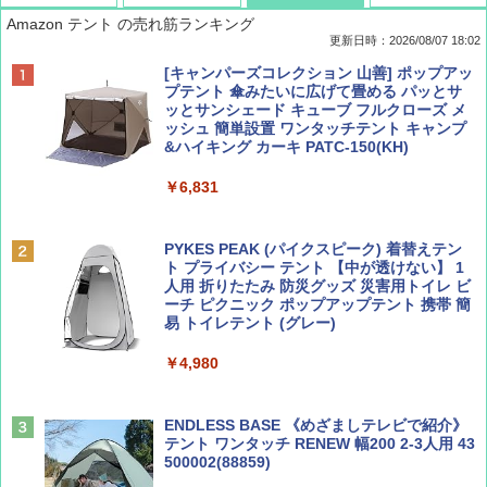
Amazon テント の売れ筋ランキング
更新日時：2026/08/07 18:02
ディズニーファン ２０２６年 ９月号 [雑
僕が見た未来【完全版】
[キャンパーズコレクション 山善] ポップアッ
誌] (ＤＩＳＮＥＹ ＦＡＮ)
プテント 傘みたいに広げて畳める パッとサ
ッとサンシェード キューブ フルクローズ メ
￥0
ッシュ 簡単設置 ワンタッチテント キャンプ
￥713
&ハイキング カーキ PATC-150(KH)
￥6,831
BE-PAL(ビ-パル) 2026年 9 月号【特別付録:
D40 地球の歩き方 チェンマイ タイ北部の魅
SOTO ミニマル"旅"財布 ランダム2種】
力的な町 2026～2027 地球の歩き方D アジア
PYKES PEAK (パイクスピーク) 着替えテン
ト プライバシー テント 【中が透けない】 1
￥1,500
￥2,079
人用 折りたたみ 防災グッズ 災害用トイレ ビ
ーチ ピクニック ポップアップテント 携帯 簡
易 トイレテント (グレー)
山と溪谷 2026年8月号「南アルプス大全」
A09 地球の歩き方 イタリア 2026～2027 地
￥4,980
球の歩き方A ヨーロッパ
￥1,540
￥2,479
ENDLESS BASE 《めざましテレビで紹介》
テント ワンタッチ RENEW 幅200 2-3人用 43
500002(88859)
Coyote No.89 特集 星野道夫 夢見る旅
地球の歩き方 スター・ウォーズ