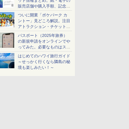
ット情報まとめ。紙・電子の
販売店舗や購入手順、記念チ
ケットも解説
ついに開業「ポケパーク カ
ントー」見どころ解説。注目
アトラクション・チケット手
配・来場前に必要な準備は？
パスポート（2025年旅券）
の新規申請をオンラインでや
ってみた。必要なものはスマ
ホとマイナカードのみ
はじめてのハワイ旅行ガイド
～せっかく行くなら隣島の秘
境も楽しみたい！～