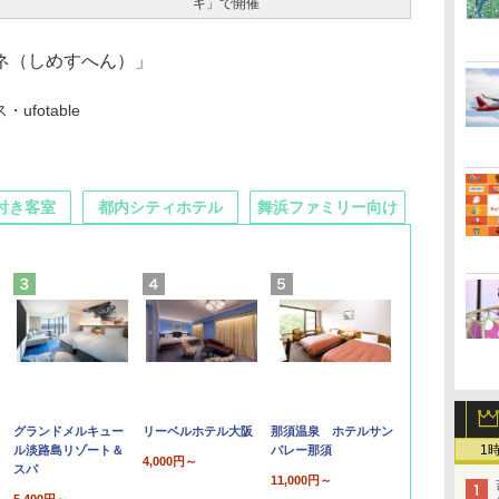
キ」で開催
ネ（しめすへん）」
fotable
付き客室
都内シティホテル
舞浜ファミリー向け
グランドメルキュー
リーベルホテル大阪
那須温泉 ホテルサン
1
ル淡路島リゾート＆
バレー那須
4,000円～
スパ
11,000円～