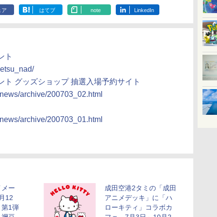
ェア
はてブ
note
LinkedIn
ント
metsu_nad/
ント グッズショップ 抽選入場予約サイト
a/news/archive/200703_02.html
a/news/archive/200703_01.html
イメー
成田空港2タミの「成田
月12
アニメデッキ」に「ハ
第1弾
ローキティ」コラボカ