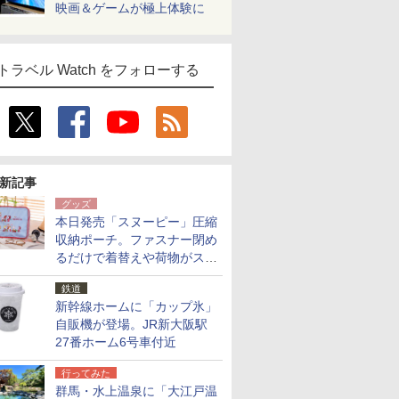
映画＆ゲームが極上体験に
トラベル Watch をフォローする
新記事
グッズ
本日発売「スヌーピー」圧縮
収納ポーチ。ファスナー閉め
るだけで着替えや荷物がスリ
ムにまとまる
鉄道
新幹線ホームに「カップ氷」
自販機が登場。JR新大阪駅
27番ホーム6号車付近
行ってみた
群馬・水上温泉に「大江戸温