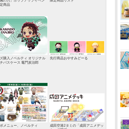
滅の刃」ポップアップイベン
限定商品リスト
定商品
ズ購入ノベルティ オリジナル
先行商品おやすみどーる
チパスケース 竈門炭治郎
ボメニュー、ノベルティ
成田空港2タミの「成田アニメデッ