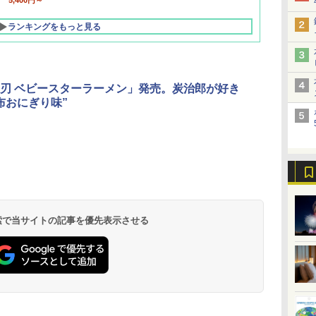
5,400円～
ランキングをもっと見る
刃 ベビースターラーメン」発売。炭治郎が好き
布おにぎり味”
北陸 福井 あわら
品川プリンスホテ
舞浜ビューホテル
箱根湯本温泉 ホテ
ホテルトラスティ東
オリエンタルホテル
下呂温泉 水明館
住友不動産ホテル ヴ
東京ベイ舞浜ホテル
温泉 清風荘（北陸
ル イーストタワー
ｂｙ ＨＵＬＩＣ
ル おかだ
京ベイサイド
東京ベイ
ィラフォンテーヌグラ
ファーストリゾート
8,250円～
最大級の庭園露天風
（旧：東京ベイ舞浜
ンド東京有明
9,958円～
11,200円～
5,450円～
5,200円～
4,290円～
呂の宿 清風荘）
ホテル）
19,541円～
5,758円～
6,070円～
 検索で当サイトの記事を優先表示させる