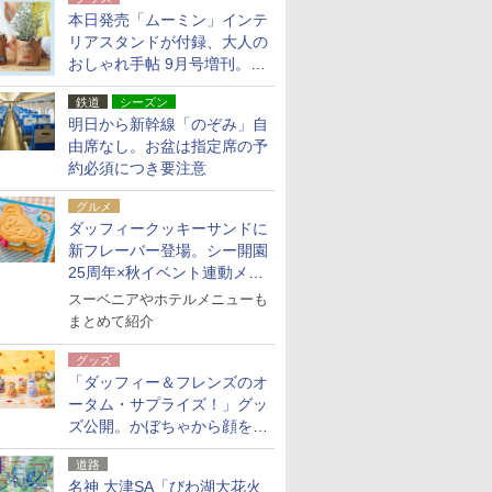
本日発売「ムーミン」インテ
リアスタンドが付録、大人の
おしゃれ手帖 9月号増刊。レ
ザー調で高級感ある2個セッ
鉄道
シーズン
ト
明日から新幹線「のぞみ」自
由席なし。お盆は指定席の予
約必須につき要注意
グルメ
ダッフィークッキーサンドに
新フレーバー登場。シー開園
25周年×秋イベント連動メニ
ュー
スーベニアやホテルメニューも
まとめて紹介
グッズ
「ダッフィー＆フレンズのオ
ータム・サプライズ！」グッ
ズ公開。かぼちゃから顔をの
ぞかせたぬいぐるみチャーム
道路
ほか
名神 大津SA「びわ湖大花火