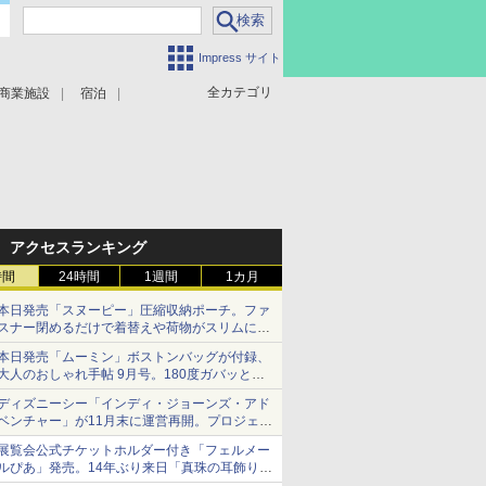
Impress サイト
全カテゴリ
商業施設
宿泊
アクセスランキング
時間
24時間
1週間
1カ月
本日発売「スヌーピー」圧縮収納ポーチ。ファ
スナー閉めるだけで着替えや荷物がスリムにま
とまる
本日発売「ムーミン」ボストンバッグが付録、
大人のおしゃれ手帖 9月号。180度ガバッと開
いて大容量
ディズニーシー「インディ・ジョーンズ・アド
ベンチャー」が11月末に運営再開。プロジェク
ションマッピングを追加、DPAは1500円
展覧会公式チケットホルダー付き「フェルメー
ルぴあ」発売。14年ぶり来日「真珠の耳飾りの
少女」ほか37作品のガイド