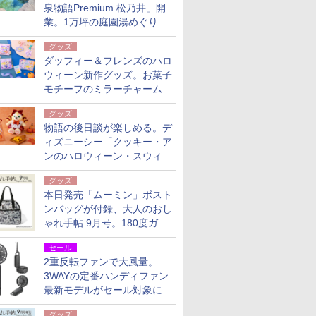
泉物語Premium 松乃井」開
業。1万坪の庭園湯めぐり＆
豪華バイキングを体験してき
グッズ
た！
ダッフィー＆フレンズのハロ
ウィーン新作グッズ。お菓子
モチーフのミラーチャーム/
デザインポーチほか
グッズ
物語の後日談が楽しめる。デ
ィズニーシー「クッキー・ア
ンのハロウィーン・スウィー
トサプライズ」限定グッズ公
グッズ
開
本日発売「ムーミン」ボスト
ンバッグが付録、大人のおし
ゃれ手帖 9月号。180度ガバ
ッと開いて大容量
セール
2重反転ファンで大風量。
3WAYの定番ハンディファン
最新モデルがセール対象に
グッズ