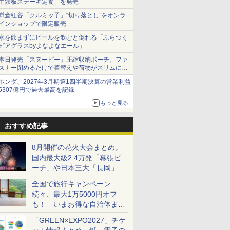
牛鉄板ステーキ定食」を発売
鎌倉紅谷「クルミッ子」“切り落とし”をオンラ
インショップで限定販売
水を飲まずにビールを飲むと倒れる「ふらつく
ビアグラスbyよなよなエール」
本日発売「スヌーピー」圧縮収納ポーチ。ファ
スナー閉めるだけで着替えや荷物がスリムにま
とまる
ホンダ、2027年3月期第1四半期決算の営業利益
5307億円で過去最高を記録
もっと見る
おすすめ記事
8月開催の花火大会まとめ。
国内最大級2.4万発「幕張ビ
ーチ」や日本三大「長岡」な
ど大型イベント目白押し！
全国で旅行キャンペーン
続々、最大1万5000円オフ
も！ いまお得な自治体まと
め
「GREEN×EXPO2027」チケ