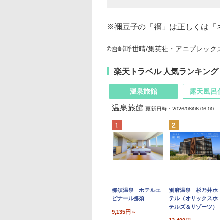
※禰豆子の「禰」は正しくは「
©吾峠呼世晴/集英社・アニプレックス・u
楽天トラベル 人気ランキング
温泉旅館
露天風呂
温泉旅館
更新日時：2026/08/06 06:00
那須温泉 ホテルエ
別府温泉 杉乃井ホ
ピナール那須
テル（オリックスホ
テルズ＆リゾーツ）
9,135円～