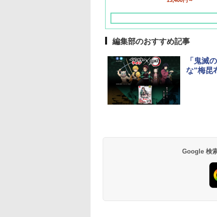
13,400円～
編集部のおすすめ記事
「鬼滅の
な“梅昆
草津温泉 ホテル櫻
品川プリンスホテル
グランドニッコー東
海のサウナ＆スパ
東京ドームホテル
シェラトン・グラン
井
京ベイ 舞浜
オールインクルーシ
デ・トーキョーベ
7,037円～
7,980円～
ブ 島原温泉ホテル
イ・ホテル
14,300円～
6,800円～
南風楼
10,450円～
7,950円～
Google