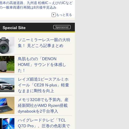
熊本の高速道路、九州道 松橋IC～えびのICなど
の一般車両通行再開は8月後半見込み
もっと見る
Special Site
ソニーミラーレス一眼の大特
集！ 見どころ記事まとめ
鳥肌ものの「DENON
HOME」サウンドを体感し
た！
レイズ鍛造1ピースアルミホ
イール「CE28 N-plus」軽量
なままに剛性を向上
メモリ32GBでも予算内。産
経新聞社がAMD Ryzen搭載
dynabookを2千台導入
ハイグレードテレビ「TCL
Q7D Pro」。圧巻の色彩美で