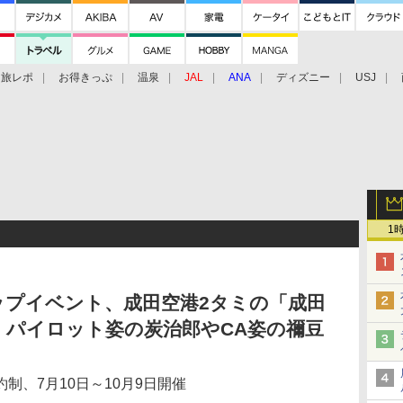
旅レポ
お得きっぷ
温泉
JAL
ANA
ディズニー
USJ
1
ップイベント、成田空港2タミの「成田
。パイロット姿の炭治郎やCA姿の禰豆
制、7月10日～10月9日開催