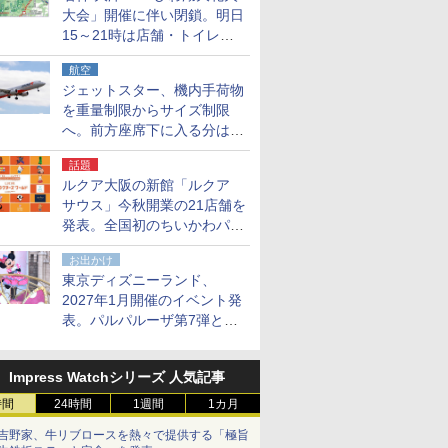
大会」開催に伴い閉鎖。明日
15～21時は店舗・トイレ・
駐車場の利用不可
航空
ジェットスター、機内手荷物
を重量制限からサイズ制限
へ。前方座席下に入る分はす
べての運賃で無料に
話題
ルクア大阪の新館「ルクア
サウス」今秋開業の21店舗を
発表。全国初のちいかわパー
クストア/サンリオ新業態1号
お出かけ
店など
東京ディズニーランド、
2027年1月開催のイベント発
表。パルパルーザ第7弾とし
て「ミニーのファンダーラン
ド」を再演
Impress Watchシリーズ 人気記事
時間
24時間
1週間
1カ月
吉野家、牛リブロースを熱々で提供する「極旨