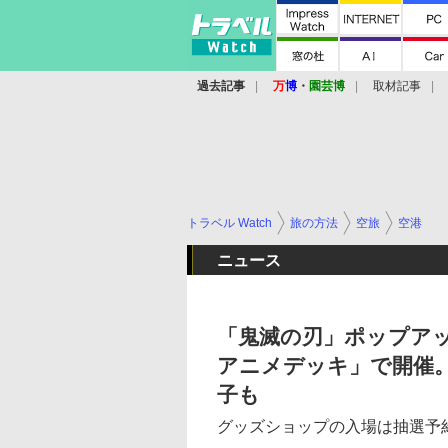
過去記事
万
博
・
園芸博
取材記事
トラベル Watch
旅の方法
空旅
空港
ニュース
「鬼滅の刃」ポップア
アニメデッキ」で開催
子も
グッズショップの入場は抽選予約