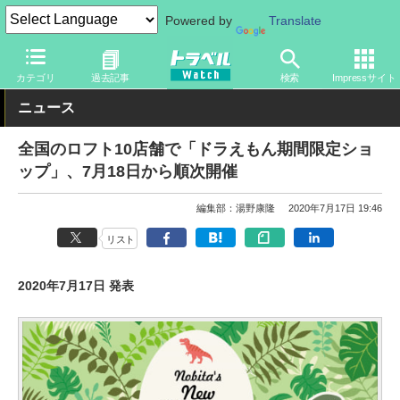
Powered by
Translate
トラベル Watch
旅の情報
観光地
観光スポット
カテゴリ
過去記事
検索
Impressサイト
ニュース
全国のロフト10店舗で「ドラえもん期間限定ショ
ップ」、7月18日から順次開催
編集部：湯野康隆
2020年7月17日 19:46
リスト
2020年7月17日 発表