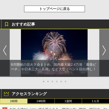
トップページに戻る
おすすめ記事
8月開催の花火大会まとめ。国内最大級2.4万発「幕張ビ
ーチ」や日本三大「長岡」など大型イベント目白押し！
●
●
●
●
●
●
アクセスランキング
1時間
24時間
1週間
1カ月