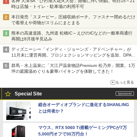
名神 大津SA「びわ湖大花火大会」開催に伴い閉鎖。明日15～21
時は店舗・トイレ・駐車場の利用不可
本日発売「スヌーピー」圧縮収納ポーチ。ファスナー閉めるだけ
で着替えや荷物がスリムにまとまる
熊本の高速道路、九州道 松橋IC～えびのICなどの一般車両通行
再開は8月後半見込み
ディズニーシー「インディ・ジョーンズ・アドベンチャー」が
11月末に運営再開。プロジェクションマッピングを追加、DPA
は1500円
群馬・水上温泉に「大江戸温泉物語Premium 松乃井」開業。1万
坪の庭園湯めぐり＆豪華バイキングを体験してきた！
もっと見る
Special Site
総合オーディオブランドに進化するSHANLING
とは何者か？
マウス、RTX 5060 Ti搭載ゲーミングPCが7万
5,000円オフで30万円台！