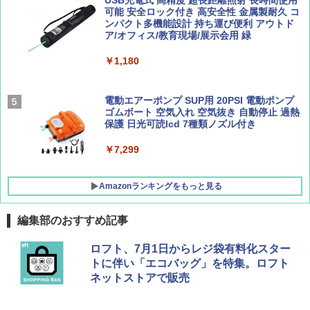
￥1,760
可能 安全ロック付き 高安全性 金属製耐久 コ
[キャンパーズコレクション 山善] 傘みたいに
ンパクト多機能設計 持ち運び便利 アウトド
広げるだけ パッとサッとテント ブラックコ
ア/オフィス/教育現場/展示会用 緑
ーティング フルクローズ メッシュ 3-4人用
簡単設置 ポップアップテント エクルベージ
BE-PAL(ビ-パル) 2026年 9 月号【特別付録:
新しい日本地理 地図・統計・移動から読み
￥1,180
ュ(BC仕様) PATC-150B(EB)
SOTO ミニマル"旅"財布 ランダム2種】
解く (講談社現代新書)
￥8,991
￥1,500
￥1,540
電動エアーポンプ SUP用 20PSI 電動ポンプ
ゴムボート 空気入れ 空気抜き 自動停止 過熱
保護 日光可読lcd 7種類ノズル付き
Coleman(コールマン) ツーリングドーム/LD
X 2人用 3人用 キャンプ アウトドア フェス
￥7,299
収納 コンパクト 簡単設営 カンガルーテント
ソロキャンプ ソロテント
Amazonランキングをもっと見る
￥20,718
編集部のおすすめ記事
ロフト、7月1日からレジ袋有料化スター
トに伴い「エコバッグ」を特集。ロフト
ネットストアで販売