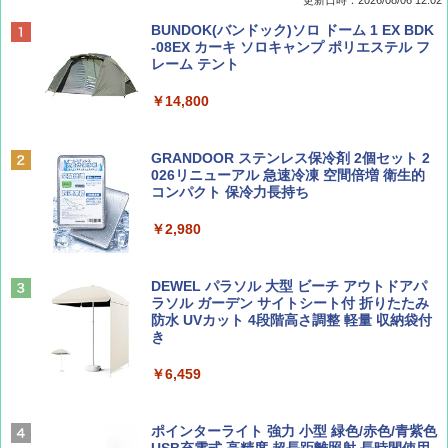
ディズニーファン ２０２６年 ９月号 [雑
D40 地球の歩き方 チェンマイ タイ北部の魅
[キャンパーズコレクション 山善] ポップアッ
BUNDOK(バンドック)ソロ ドーム 1 EX BDK
誌] (ＤＩＳＮＥＹ ＦＡＮ)
力的な町 2026～2027 地球の歩き方D アジア
プテント 傘みたいに広げて畳める パッとサ
-08EX カーキ ソロキャンプ ポリエステル フ
ッとサンシェード キューブ フルクローズ メ
レーム テント
ッシュ 簡単設置 ワンタッチテント キャンプ
￥713
￥2,079
&ハイキング カーキ PATC-150(KH)
￥14,800
￥6,832
Coyote No.89 特集 星野道夫 夢見る旅
A09 地球の歩き方 イタリア 2026～2027 地
GRANDOOR ステンレス保冷剤 2個セット 2
球の歩き方A ヨーロッパ
026リニューアル 急速冷凍 空間倍増 衛生的
PYKES PEAK (パイクスピーク) 着替えテン
コンパクト 保冷力長持ち
￥1,540
ト プライバシー テント 【中が透けない】 1
￥2,479
人用 折りたたみ 防災グッズ 災害用トイレ ビ
￥2,980
ーチ ピクニック ポップアップテント 携帯 簡
易 トイレテント (オリーブ)
山と溪谷 2026年8月号「南アルプス大全」
A26 地球の歩き方 チェコ ポーランド スロヴ
DEWEL パラソル 大型 ビーチ アウトドアパ
￥-
ァキア 2026～2027 地球の歩き方A ヨーロッ
ラソル ガーデン サイトシート付 折りたたみ
パ
￥1,540
防水 UVカット 4段階高さ調整 軽量 収納袋付
き
￥2,277
ENDLESS BASE 《めざましテレビで紹介》
テント ワンタッチ RENEW 幅200 2-3人用 43
￥6,459
500002(89147)
AIRLINE（エアライン）2026年9月号【特
地球の歩き方 スター・ウォーズ
集】ボーイング110周年を祝して！
￥5,499
ポインターライト 強力 小型 緑色/赤色/青紫色
￥2,695
USB充電式 高精度 超長距離照射 長時間使用