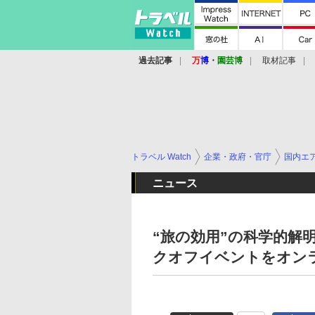
過去記事
万
博
・
園芸博
取材記事
トラベル Watch
企業・政府・官庁
国内エ
ニュース
“旅の効用”の科学的解
クオフイベントをオン