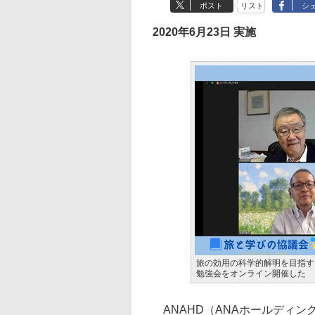
ポスト
リスト
シ
2020年6月23日 実施
旅の効用の科学的解明を目指す
勉強会をオンライン開催した
ANAHD（ANAホールディン