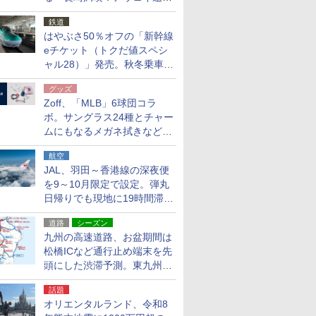
応援キャンペーン」
鉄道
はやぶさ50％オフの「新幹線
eチケット（トクだ値スペシ
ャル28）」発売。秋冬乗車
分、えきねっと限定
グッズ
Zoff、「MLB」6球団コラ
ボ。サングラス24種とチャー
ムにもなるメガネ拭きなど雑
貨24種
航空
JAL、羽田～香港線の深夜便
を9～10月限定で設定。弾丸
日帰りでも現地に19時間滞在
できる
道路
シーズン
九州の高速道路、お盆期間は
松橋ICなど通行止め端末を先
頭にした渋滞予測。東九州道
への迂回は料金調整を実施
話題
オリエンタルランド、令和8