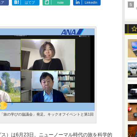
ェア
はてブ
note
LinkedIn
「旅の学びの協議会」発足。キックオフイベントと第1回
グス）は6月23日、ニューノーマル時代の旅を科学的