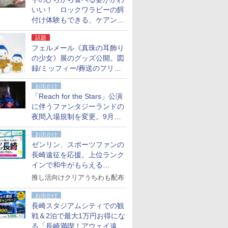
いい！ ロックワラビーの餌
付け体験もできる、ケアンズ
でアサートン高原の日本語ガ
話題
イド付きツアーに参加してみ
フェルメール《真珠の耳飾り
た
の少女》展のグッズ公開。図
録/ミッフィー/葬送のフリー
レンほか、注目ブランドコラ
お出かけ
ボが実現
「Reach for the Stars」公演
に伴うファンタジーランドの
夜間入場規制を変更。9月か
ら18時50分～20時ごろに
お出かけ
ゼンリン、スポーツファンの
長崎遠征を応援。上位ランク
インで和牛がもらえる
「GO！GO！長崎スタンプラ
推し活向けクリアうちわも配布
リー」
お出かけ
長崎スタジアムシティでの観
戦＆2泊で最大1万円お得にな
る「長崎満喫！アウェイ遠征