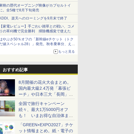
ショーツは1990円に
東映の歴代オープニング映像がカプセルトイ
に。全5種で8月下旬発売
KDDI、楽天へのローミングを9月末で終了
【家電レビュー】手ごわい雑草との戦い、コメ
リの草刈機で完全勝利 掃除機感覚で使えた
はやぶさ50％オフの「新幹線eチケット（トク
だ値スペシャル28）」発売。秋冬乗車分、えき
ねっと限定
もっと見る
おすすめ記事
8月開催の花火大会まとめ。
国内最大級2.4万発「幕張ビ
ーチ」や日本三大「長岡」な
ど大型イベント目白押し！
全国で旅行キャンペーン
続々、最大1万5000円オフ
も！ いまお得な自治体まと
め
「GREEN×EXPO2027」チケ
ット情報まとめ。紙・電子の