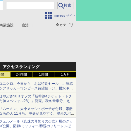
Impress サイト
全カテゴリ
商業施設
宿泊
アクセスランキング
時間
24時間
1週間
1カ月
ユニクロ、今日から「お盆特別セール」。涼感
シアサッカーワンピース待望値下げ、撥水ギア
ショーツは1990円に
はやぶさ50％オフの「新幹線eチケット（トク
だ値スペシャル28）」発売。秋冬乗車分、えき
ねっと限定
「ムーミン」大小メッシュポーチが付録、素敵
なあの人 11月号。中身が見やすく、温泉スパに
も使える
フェルメール《真珠の耳飾りの少女》展のグッ
ズ公開。図録/ミッフィー/葬送のフリーレンほ
か、注目ブランドコラボが実現