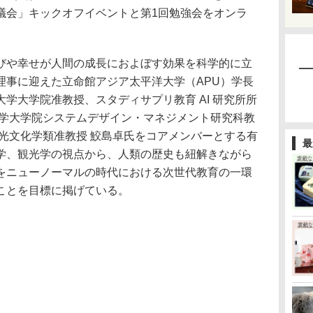
議会」キックオフイベントと第1回勉強会をオンラ
や幸せが人間の成長におよぼす効果を科学的に立
理事に迎えた立命館アジア太平洋大学（APU）学長
学大学院准教授、スタディサプリ教育 AI 研究所所
大学大学院システムデザイン・マネジメント研究科教
光文化学類准教授 鮫島卓氏をコアメンバーとする有
最
学、観光学の視点から、人類の歴史も紐解きながら
をニューノーマルの時代における次世代教育の一環
ことを目標に掲げている。