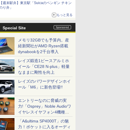
【週末駅弁】東京駅「Suicaのペンギン チキン
のり弁」
もっと見る
Special Site
メモリ32GBでも予算内。産
経新聞社がAMD Ryzen搭載
dynabookを2千台導入
レイズ鍛造1ピースアルミホ
イール「CE28 N-plus」軽量
なままに剛性を向上
レイズのパワーデザインホイ
ール「M6」に新色登場!!
エントリーなのに脅威の実
力!「Osprey」Noble Audioワ
イヤレスイヤフォン4機種を
一気に聴く
「A&ultima SP4000T」の魅
力！ポケットに入るオーディ