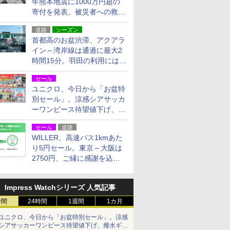
年熊本地震に1000万円超の
寄付を発表。被災者への救援
活動・復旧支援
道路
シーズン
首都高のお盆渋滞、アクアラ
イン～湾岸線は通過に最大2
時間15分。羽田の利用には
「空港西出口」の利用検討を
セール
ユニクロ、今日から「お盆特
別セール」。涼感シアサッカ
ーワンピース待望値下げ、撥
水ギアショーツは1990円に
セール
道路
WILLER、高速バス1kmあた
り5円セール。東京～大阪は
2750円、ご縁に感謝を込め
た20周年記念キャンペーン
Impress Watchシリーズ 人気記事
時間
24時間
1週間
1カ月
ユニクロ、今日から「お盆特別セール」。涼感
シアサッカーワンピース待望値下げ、撥水ギア