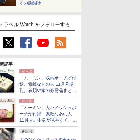
オの醍醐味
トラベル Watch をフォローする
新記事
グッズ
「ムーミン」収納ポーチが付
録、素敵なあの人 11月号増
刊。衣類や旅の必需品まとま
る大小2個セット
グッズ
「ムーミン」大小メッシュポ
ーチが付録、素敵なあの人
11月号。中身が見やすく、温
泉スパにも使える
旅レポ
手のひらから食べる姿がかわ