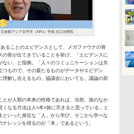
立命館アジア太平洋（APU）学長 出口治明氏
あることのエビデンスとして、メガファウナの骨
スの骨が出てきていることを挙げ、「エビデンスに
がない」と指摘。「人々のコミュニケーションは共
立つもので、その最たるものがデータやエビデン
に理解し合えるもの。協議会においても、議論の前
。
とが人類の本来の性格であれば、当然、旅のなか
賢くなる方法は人×本×旅に尽きると思っている」と
生といった身近な「人」から学び、そこから学べな
のナレッジを得るのが「本」であるという。