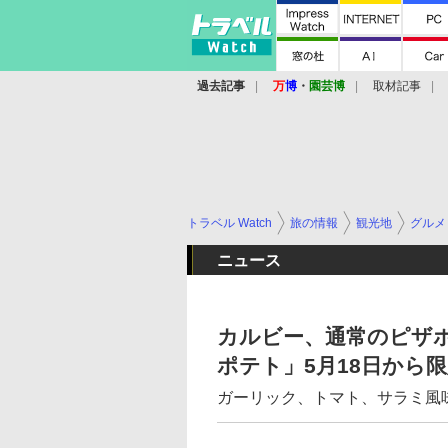
過去記事
万
博
・
園芸博
取材記事
トラベル Watch
旅の情報
観光地
グルメ
ニュース
カルビー、通常のピザ
ポテト」5月18日から
ガーリック、トマト、サラミ風