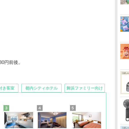
80円前後。
付き客室
都内シティホテル
舞浜ファミリー向け