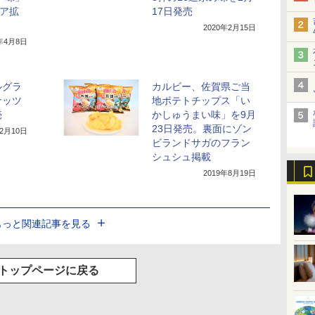
リア拡
17日発売
2020年2月15日
0年4月8日
ルグラ
カルビー、佐賀県ご当
ナッツ
地ポテトチップス「い
売
かしゅうまい味」を9月
23日発売。裏面にゾン
年2月10日
ビランドサガのフラン
シュシュ掲載
2019年8月19日
もっと関連記事を見る
トップページに戻る