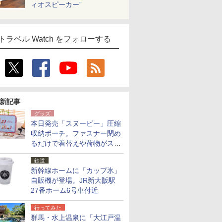
ィオスピーカー”
トラベル Watch をフォローする
新記事
グッズ
本日発売「スヌーピー」圧縮
収納ポーチ。ファスナー閉め
るだけで着替えや荷物がスリ
ムにまとまる
鉄道
新幹線ホームに「カップ氷」
自販機が登場。JR新大阪駅
27番ホーム6号車付近
行ってみた
群馬・水上温泉に「大江戸温