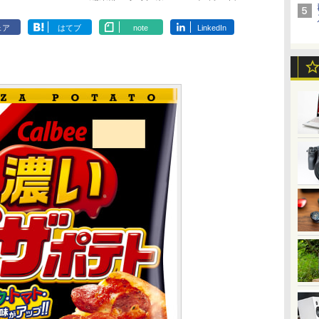
ェア
はてブ
note
LinkedIn