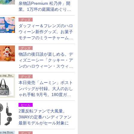
泉物語Premium 松乃井」開
業。1万坪の庭園湯めぐり＆
豪華バイキングを体験してき
グッズ
た！
ダッフィー＆フレンズのハロ
ウィーン新作グッズ。お菓子
モチーフのミラーチャーム/
デザインポーチほか
グッズ
物語の後日談が楽しめる。デ
ィズニーシー「クッキー・ア
ンのハロウィーン・スウィー
トサプライズ」限定グッズ公
グッズ
開
本日発売「ムーミン」ボスト
ンバッグが付録、大人のおし
ゃれ手帖 9月号。180度ガバ
ッと開いて大容量
セール
2重反転ファンで大風量。
3WAYの定番ハンディファン
最新モデルがセール対象に
グッズ