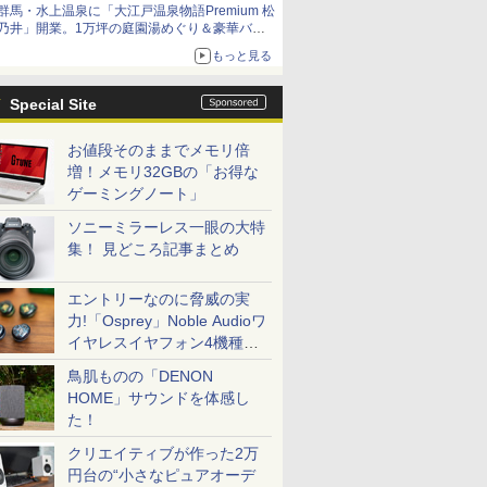
群馬・水上温泉に「大江戸温泉物語Premium 松
乃井」開業。1万坪の庭園湯めぐり＆豪華バイ
キングを体験してきた！
もっと見る
Special Site
お値段そのままでメモリ倍
増！メモリ32GBの「お得な
ゲーミングノート」
ソニーミラーレス一眼の大特
集！ 見どころ記事まとめ
エントリーなのに脅威の実
力!「Osprey」Noble Audioワ
イヤレスイヤフォン4機種を
一気に聴く
鳥肌ものの「DENON
HOME」サウンドを体感し
た！
クリエイティブが作った2万
円台の“小さなピュアオーデ