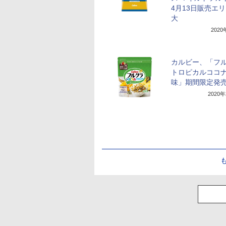
4月13日販売エ
大
202
カルビー、「フ
トロピカルココ
味」期間限定発
2020