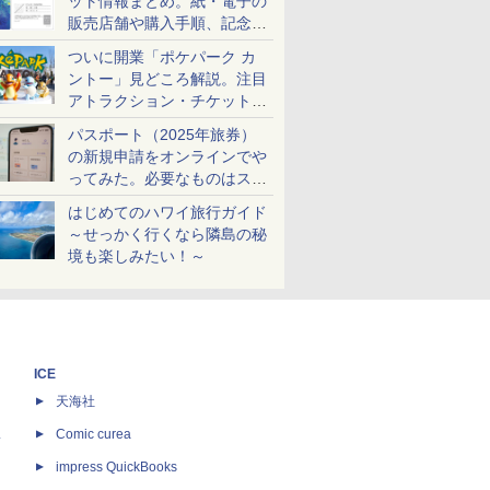
ット情報まとめ。紙・電子の
販売店舗や購入手順、記念チ
ケットも解説
ついに開業「ポケパーク カ
ントー」見どころ解説。注目
アトラクション・チケット手
配・来場前に必要な準備は？
パスポート（2025年旅券）
の新規申請をオンラインでや
ってみた。必要なものはスマ
ホとマイナカードのみ
はじめてのハワイ旅行ガイド
～せっかく行くなら隣島の秘
境も楽しみたい！～
ICE
天海社
ス
Comic curea
impress QuickBooks