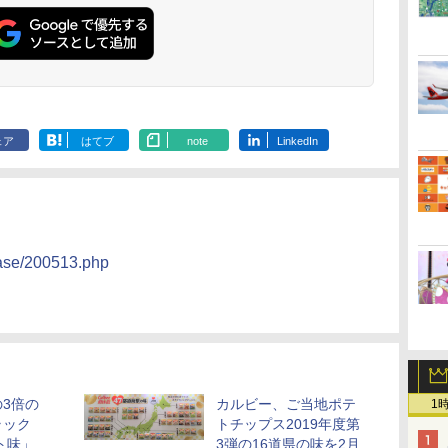
ェア
はてブ
note
LinkedIn
ease/200513.php
3倍の
カルビー、ご当地ポテ
1
ラック
トチップス2019年度第
ト味」
3弾の16道県の味を2月