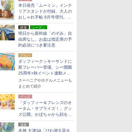
本日発売「ムーミン」インテ
リアスタンドが付録、大人の
おしゃれ手帖 9月号増刊。レ
ザー調で高級感ある2個セッ
鉄道
シーズン
ト
明日から新幹線「のぞみ」自
由席なし。お盆は指定席の予
約必須につき要注意
グルメ
ダッフィークッキーサンドに
新フレーバー登場。シー開園
25周年×秋イベント連動メニ
ュー
スーベニアやホテルメニューも
まとめて紹介
グッズ
「ダッフィー＆フレンズのオ
ータム・サプライズ！」グッ
ズ公開。かぼちゃから顔をの
ぞかせたぬいぐるみチャーム
道路
ほか
名神 大津SA「びわ湖大花火