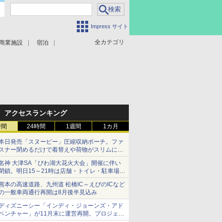
Impress サイト
全カテゴリ
商業施設
宿泊
アクセスランキング
時間
24時間
1週間
1カ月
本日発売「スヌーピー」圧縮収納ポーチ。ファ
スナー閉めるだけで着替えや荷物がスリムにま
とまる
名神 大津SA「びわ湖大花火大会」開催に伴い
閉鎖。明日15～21時は店舗・トイレ・駐車場の
利用不可
熊本の高速道路、九州道 松橋IC～えびのICなど
の一般車両通行再開は8月後半見込み
ディズニーシー「インディ・ジョーンズ・アド
ベンチャー」が11月末に運営再開。プロジェク
ションマッピングを追加、DPAは1500円