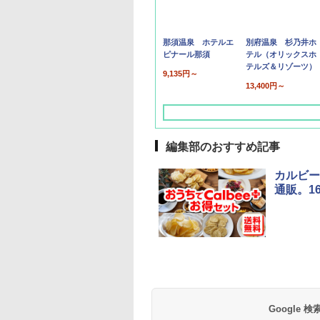
那須温泉 ホテルエ
別府温泉 杉乃井ホ
ピナール那須
テル（オリックスホ
テルズ＆リゾーツ）
9,135円～
13,400円～
編集部のおすすめ記事
カルビー
通販。1
草津温泉 ホテル櫻
品川プリンスホテル
グランドニッコー東
海のサウナ＆スパ
東京ドームホテル
シェラトン・グラン
井
京ベイ 舞浜
オールインクルーシ
デ・トーキョーベ
7,037円～
7,980円～
ブ 島原温泉ホテル
イ・ホテル
14,300円～
6,800円～
南風楼
10,450円～
7,950円～
Google