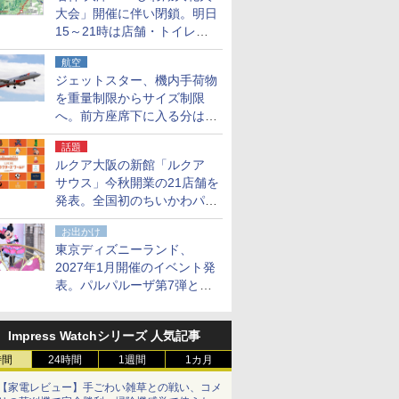
大会」開催に伴い閉鎖。明日
15～21時は店舗・トイレ・
駐車場の利用不可
航空
ジェットスター、機内手荷物
を重量制限からサイズ制限
へ。前方座席下に入る分はす
べての運賃で無料に
話題
ルクア大阪の新館「ルクア
サウス」今秋開業の21店舗を
発表。全国初のちいかわパー
クストア/サンリオ新業態1号
お出かけ
店など
東京ディズニーランド、
2027年1月開催のイベント発
表。パルパルーザ第7弾とし
て「ミニーのファンダーラン
ド」を再演
Impress Watchシリーズ 人気記事
時間
24時間
1週間
1カ月
【家電レビュー】手ごわい雑草との戦い、コメ