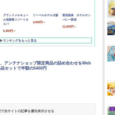
グランドメルキュー
リーベルホテル大阪
那須温泉 ホテルサン
ル淡路島リゾート＆
バレー那須
4,000円～
スパ
11,000円～
5,400円～
ランキングをもっと見る
、アンテナショップ限定商品の詰め合わせをWeb
6品セットで半額の5400円
北陸 福井 あわら
品川プリンスホテ
舞浜ビューホテル
箱根湯本温泉 ホテ
ホテルトラスティ東
オリエンタルホテル
下呂温泉 水明館
住友不動産ホテル ヴ
東京ベイ舞浜ホテル
温泉 清風荘（北陸
ル イーストタワー
ｂｙ ＨＵＬＩＣ
ル おかだ
京ベイサイド
東京ベイ
ィラフォンテーヌグラ
ファーストリゾート
8,250円～
最大級の庭園露天風
（旧：東京ベイ舞浜
ンド東京有明
9,958円～
11,200円～
5,450円～
5,200円～
4,290円～
呂の宿 清風荘）
ホテル）
19,541円～
5,758円～
6,070円～
 検索で当サイトの記事を優先表示させる