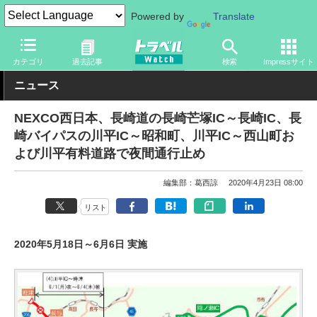
Powered by
Translate
トラベル Watch
旅の方法
クルマ旅
高速道路
カテゴリ
過去記事
検索
Impressサイト
ニュース
NEXCO西日本、長崎道の長崎芒塚IC～長崎IC、長
崎バイパスの川平IC～昭和町、川平IC～西山町お
よび川平有料道路で夜間通行止め
編集部：葛西諒
2020年4月23日 08:00
リスト
2020年5月18日～6月6日 実施