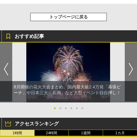
トップページに戻る
おすすめ記事
8月開催の花火大会まとめ。国内最大級2.4万発「幕張ビ
ーチ」や日本三大「長岡」など大型イベント目白押し！
●
●
●
●
●
●
アクセスランキング
1時間
24時間
1週間
1カ月