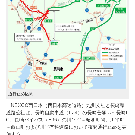
通行止め区間
NEXCO西日本（西日本高速道路）九州支社と長崎県
道路公社は、長崎自動車道（E34）の長崎芒塚IC～長崎I
C、長崎バイパス（E96）の川平IC～昭和町間、川平IC
～西山町および川平有料道路において夜間通行止めを実
施する。