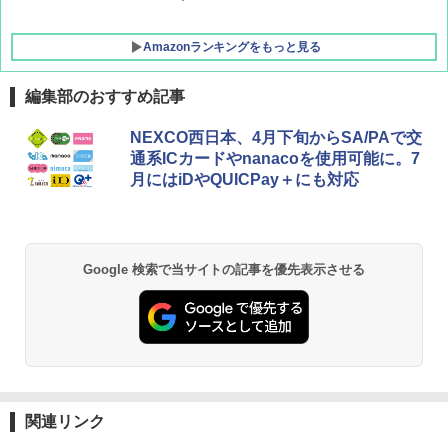
Amazonランキングをもっと見る
編集部のおすすめ記事
BUNDOK(バンドック)ソロ ドーム 1 EX BDK
NEXCO西日本、4月下旬からSA/PAで交
-08EX カーキ ソロキャンプ ポリエステル フ
通系ICカードやnanacoを使用可能に。7
レーム テント
月にはiDやQUICPay＋にも対応
￥14,800
GRANDOOR ステンレス保冷剤 2個セット 2
Google 検索で当サイトの記事を優先表示させる
026リニューアル 急速冷凍 空間倍増 衛生的
コンパクト 保冷力長持ち
￥2,980
DEWEL パラソル 大型 ビーチ アウトドアパ
ラソル ガーデン サイトシート付 折りたたみ
防水 UVカット 4段階高さ調整 軽量 収納袋付
関連リンク
き