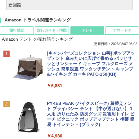
迂回路
Amazon トラベル関連ランキング
旅行雑誌
旅行ガイド・地図
テント
アウトドア
Amazon テント の売れ筋ランキング
更新日時：2026/08/07 06:02
ディズニーファン ２０２６年 ９月号 [雑
D40 地球の歩き方 チェンマイ タイ北部の魅
[キャンパーズコレクション 山善] ポップアッ
誌] (ＤＩＳＮＥＹ ＦＡＮ)
力的な町 2026～2027 地球の歩き方D アジア
プテント 傘みたいに広げて畳める パッとサ
ッとサンシェード キューブ フルクローズ メ
ッシュ 簡単設置 ワンタッチテント キャンプ
￥713
￥2,079
&ハイキング カーキ PATC-150(KH)
￥6,831
BE-PAL(ビ-パル) 2026年 9 月号【特別付録:
A09 地球の歩き方 イタリア 2026～2027 地
SOTO ミニマル"旅"財布 ランダム2種】
球の歩き方A ヨーロッパ
PYKES PEAK (パイクスピーク) 着替えテン
ト プライバシー テント 【中が透けない】 1
￥1,500
￥2,479
人用 折りたたみ 防災グッズ 災害用トイレ ビ
ーチ ピクニック ポップアップテント 携帯 簡
易 トイレテント (ブラック)
山と溪谷 2026年8月号「南アルプス大全」
地球の歩き方 スター・ウォーズ
￥4,980