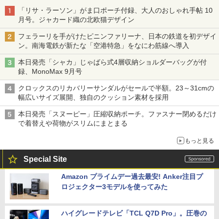
「リサ・ラーソン」がま口ポーチ付録、大人のおしゃれ手帖 10
月号。ジャカード織の北欧猫デザイン
フェラーリを手がけたピニンファリーナ、日本の鉄道を初デザイ
ン。南海電鉄が新たな「空港特急」をなにわ筋線へ導入
本日発売「シャカ」じゃばら式4層収納ショルダーバッグが付
録、MonoMax 9月号
クロックスのリカバリーサンダルがセールで半額。23～31cmの
幅広いサイズ展開、独自のクッション素材を採用
本日発売「スヌーピー」圧縮収納ポーチ。ファスナー閉めるだけ
で着替えや荷物がスリムにまとまる
もっと見る
Special Site
Amazon プライムデー過去最安! Anker注目プ
ロジェクター3モデルを使ってみた
ハイグレードテレビ「TCL Q7D Pro」。圧巻の