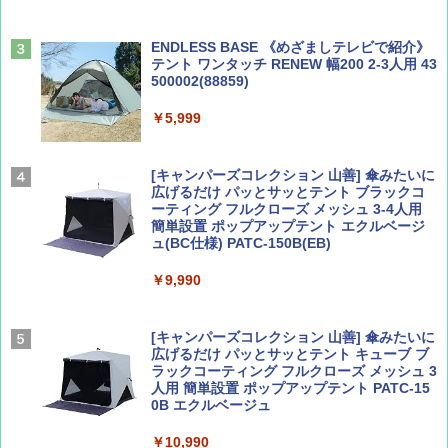
￥1,540
￥2,695
ENDLESS BASE 《めざましテレビで紹介》
テント ワンタッチ RENEW 幅200 2-3人用 43
500002(88859)
Coyote No.89 特集 星野道夫 夢見る旅
A26 地球の歩き方 チェコ ポーランド スロヴ
ァキア 2026～2027 地球の歩き方A ヨーロッ
￥5,999
パ
￥1,540
￥2,277
[キャンパーズコレクション 山善] 傘みたいに
広げるだけ パッとサッとテント ブラックコ
ーティング フルクローズ メッシュ 3-4人用
簡単設置 ポップアップテント エクルベージ
AIRLINE（エアライン）2026年9月号【特
新しい日本地理 地図・統計・移動から読み
ュ(BC仕様) PATC-150B(EB)
集】ボーイング110周年を祝して！
解く (講談社現代新書)
￥9,990
￥1,760
￥1,540
[キャンパーズコレクション 山善] 傘みたいに
広げるだけ パッとサッとテント キューブ ブ
ラックコーティング フルクローズ メッシュ 3
人用 簡単設置 ポップアップテント PATC-15
0B エクルベージュ
￥10,990