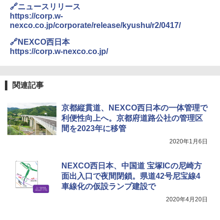
🔗ニュースリリース
￥6,459
https://corp.w-
nexco.co.jp/corporate/release/kyushu/r2/0417/
熊撃退スプレー 熊よけスプレー 熊スプレー
🔗NEXCO西日本
【日本企業販売】超強力クマ対策スプレー 30
https://corp.w-nexco.co.jp/
0ml（連続噴射30秒）110ml（連続噴射15
秒）射程5～10m 安全ロック搭載 携帯収納袋
付き ヒグマ・イノシシ対策 自治体・教育機
関の購入実績 登山・キャンプ・アウトドア・
関連記事
防災用品 長期保存可能 緊急時用 日本国内発
送
京都縦貫道、NEXCO西日本の一体管理で
￥3,680
利便性向上へ。京都府道路公社の管理区
間を2023年に移管
2020年1月6日
ポインターライト 強力 小型 緑色/赤色/青紫色
USB充電式 高精度 超長距離照射 長時間使用
可能 安全ロック付き 高安全性 金属製耐久 コ
NEXCO西日本、中国道 宝塚ICの尼崎方
ンパクト多機能設計 持ち運び便利 アウトド
面出入口で夜間閉鎖。県道42号尼宝線4
ア/オフィス/教育現場/展示会用 緑
車線化の仮設ランプ建設で
￥1,180
2020年4月20日