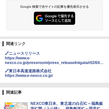
￥6,831
地球の歩き方 スター・ウォーズ
BUNDOK(バンドック)ソロ ドーム 1 EX BDK
Google 検索で当サイトの記事を優先表示させる
-08EX カーキ ソロキャンプ ポリエステル フ
PYKES PEAK (パイクスピーク) 着替えテン
レーム ドーム型 テント
￥2,695
ト プライバシー テント 【中が透けない】 1
人用 折りたたみ 防災グッズ 災害用トイレ ビ
￥14,800
ーチ ピクニック ポップアップテント 携帯 簡
易 トイレテント (ブラック)
僕が見た未来【完全版】
熊撃退スプレー 熊よけスプレー 熊スプレー
￥4,980
【日本企業販売】超強力クマ対策スプレー 30
関連リンク
￥0
0ml（連続噴射30秒）110ml（連続噴射15
秒）射程5～10m 安全ロック搭載 携帯収納袋
🔗ニュースリリース
ENDLESS BASE 《めざましテレビで紹介》
付き ヒグマ・イノシシ対策 自治体・教育機
テント ワンタッチ RENEW 幅200 2-3人用 43
関の購入実績 登山・キャンプ・アウトドア・
https://www.e-
500002(88859)
防災用品 長期保存可能 緊急時用 日本国内発
nexco.co.jp/pressroom/press_release/niigata/r02/041
送
A26 地球の歩き方 チェコ ポーランド スロヴ
4/
🔗東日本高速道路株式会社
ァキア 2026～2027 地球の歩き方A ヨーロッ
￥5,999
パ
￥3,680
https://www.e-nexco.co.jp/
￥2,277
[キャンパーズコレクション 山善] 傘みたいに
広げるだけ パッとサッとテント ブラックコ
DEWEL パラソル 大型 ビーチ アウトドアパ
関連記事
ーティング フルクローズ メッシュ 3-4人用
ラソル ガーデン サイトシート付 折りたたみ
簡単設置 ポップアップテント エクルベージ
防水 UVカット 4段階高さ調整 軽量 収納袋付
A09 地球の歩き方 イタリア 2026～2027 地
ュ(BC仕様) PATC-150B(EB)
き
球の歩き方A ヨーロッパ
NEXCO東日本、東北道の白石IC～福島飯
坂IC間（上り線）、福島飯坂IC～国見IC