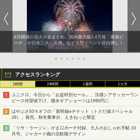
8月開催の花火大会まとめ。国内最大級2.4万発「幕張ビ
ーチ」や日本三大「長岡」など大型イベント目白押し！
●
●
●
●
●
●
アクセスランキング
1時間
24時間
1週間
1カ月
ユニクロ、今日から「お盆特別セール」。涼感シアサッカーワン
ピース待望値下げ、撥水ギアショーツは1990円に
はやぶさ50％オフの「新幹線eチケット（トクだ値スペシャル
28）」発売。秋冬乗車分、えきねっと限定
「リサ・ラーソン」がま口ポーチ付録、大人のおしゃれ手帖 10
月号。ジャカード織の北欧猫デザイン