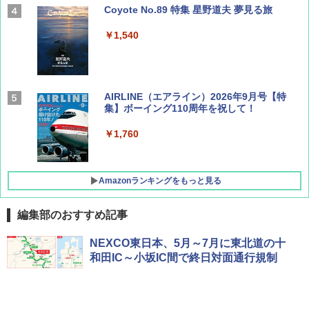
Coyote No.89 特集 星野道夫 夢見る旅
￥1,540
AIRLINE（エアライン）2026年9月号【特
集】ボーイング110周年を祝して！
￥1,760
Amazonランキングをもっと見る
編集部のおすすめ記事
D40 地球の歩き方 チェンマイ タイ北部の魅
[キャンパーズコレクション 山善] ポップアッ
GRANDOOR ステンレス保冷剤 2個セット 2
NEXCO東日本、5月～7月に東北道の十
力的な町 2026～2027 地球の歩き方D アジア
プテント 傘みたいに広げて畳める パッとサ
026リニューアル 急速冷凍 空間倍増 衛生的
和田IC～小坂IC間で終日対面通行規制
ッとサンシェード キューブ フルクローズ メ
コンパクト 保冷力長持ち
ッシュ 簡単設置 ワンタッチテント キャンプ
￥2,079
&ハイキング カーキ PATC-150(KH)
￥2,980