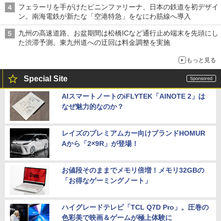
フェラーリを手がけたピニンファリーナ、日本の鉄道を初デザイ
ン。南海電鉄が新たな「空港特急」をなにわ筋線へ導入
九州の高速道路、お盆期間は松橋ICなど通行止め端末を先頭にし
た渋滞予測。東九州道への迂回は料金調整を実施
もっと見る
Special Site
AIスマートノートのiFLYTEK「AINOTE 2」は
なぜ魅力的なのか？
レイズのプレミアムカー向けブランドHOMUR
Aから「2×9R」が登場！
お値段そのままでメモリ倍増！メモリ32GBの
「お得なゲーミングノート」
ハイグレードテレビ「TCL Q7D Pro」。圧巻の
色彩美で映画＆ゲームが極上体験に