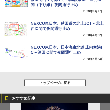
￥9,990
￥6,459
￥2,479
間（下り線）夜間通行止め
2020年4月17日
[キャンパーズコレクション 山善] 傘みたいに
着替えテント トイレテント 透けない【換気
広げるだけ パッとサッとテント キューブワ
通気窓付き】収納袋付き UVカット 防水 防災
NEXCO東日本、秋田道の北上JCT～北上
イド ブラックコーティング フルクローズ メ
コンパクト iimono117 (ブルー)
ッシュ 4人用 簡単設置 ポップアップテント P
西IC間で夜間通行止め
ATCW-150B エクルベージュ
￥3,080
2020年4月22日
￥-
NEXCO東日本、日本海東北道 庄内空港I
C～酒田IC間で夜間通行止め
2020年4月23日
トップページに戻る
おすすめ記事