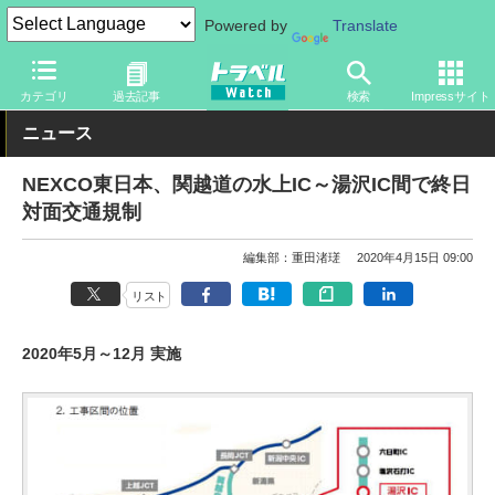
Powered by
Translate
トラベル Watch
旅の方法
クルマ旅
高速道路
カテゴリ
過去記事
検索
Impressサイト
ニュース
NEXCO東日本、関越道の水上IC～湯沢IC間で終日
対面交通規制
編集部：重田渚瑳
2020年4月15日 09:00
リスト
2020年5月～12月 実施