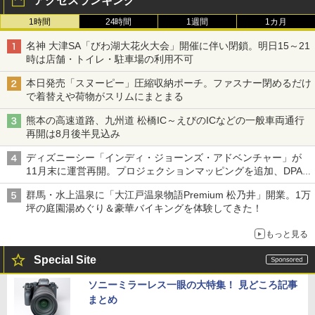
アクセスランキング
1時間
24時間
1週間
1カ月
名神 大津SA「びわ湖大花火大会」開催に伴い閉鎖。明日15～21
時は店舗・トイレ・駐車場の利用不可
本日発売「スヌーピー」圧縮収納ポーチ。ファスナー閉めるだけ
で着替えや荷物がスリムにまとまる
熊本の高速道路、九州道 松橋IC～えびのICなどの一般車両通行
再開は8月後半見込み
ディズニーシー「インディ・ジョーンズ・アドベンチャー」が
11月末に運営再開。プロジェクションマッピングを追加、DPA
は1500円
群馬・水上温泉に「大江戸温泉物語Premium 松乃井」開業。1万
坪の庭園湯めぐり＆豪華バイキングを体験してきた！
もっと見る
Special Site
ソニーミラーレス一眼の大特集！ 見どころ記事
まとめ