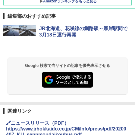
Amazonランキングをもっと見る
編集部のおすすめ記事
D40 地球の歩き方 チェンマイ タイ北部の魅
[キャンパーズコレクション 山善] ポップアッ
BUNDOK(バンドック)ソロ ドーム 1 EX BDK
JR北海道、花咲線の釧路駅～厚岸駅間で
力的な町 2026～2027 地球の歩き方D アジア
プテント 傘みたいに広げて畳める パッとサ
-08EX カーキ ソロキャンプ ポリエステル フ
3月18日運行再開
ッとサンシェード キューブ フルクローズ メ
レーム テント
ッシュ 簡単設置 ワンタッチテント キャンプ
￥2,079
&ハイキング カーキ PATC-150(KH)
￥14,800
￥6,832
A09 地球の歩き方 イタリア 2026～2027 地
GRANDOOR ステンレス保冷剤 2個セット 2
Google 検索で当サイトの記事を優先表示させる
球の歩き方A ヨーロッパ
026リニューアル 急速冷凍 空間倍増 衛生的
PYKES PEAK (パイクスピーク) 着替えテン
コンパクト 保冷力長持ち
ト プライバシー テント 【中が透けない】 1
￥2,479
人用 折りたたみ 防災グッズ 災害用トイレ ビ
￥2,980
ーチ ピクニック ポップアップテント 携帯 簡
易 トイレテント (オリーブ)
A26 地球の歩き方 チェコ ポーランド スロヴ
DEWEL パラソル 大型 ビーチ アウトドアパ
￥-
ァキア 2026～2027 地球の歩き方A ヨーロッ
ラソル ガーデン サイトシート付 折りたたみ
関連リンク
パ
防水 UVカット 4段階高さ調整 軽量 収納袋付
き
🔗ニュースリリース（PDF）
￥2,277
ENDLESS BASE 《めざましテレビで紹介》
テント ワンタッチ RENEW 幅200 2-3人用 43
https://www.jrhokkaido.co.jp/CM/Info/press/pdf/20200
￥6,459
500002(89147)
407_KU_sennmoudaikoubus.pdf