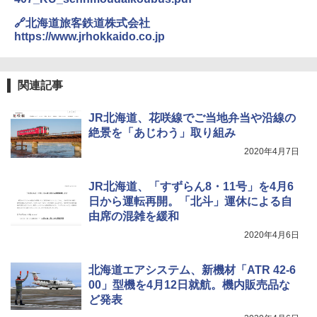
地球の歩き方 スター・ウォーズ
🔗北海道旅客鉄道株式会社
￥5,499
ポインターライト 強力 小型 緑色/赤色/青紫色
https://www.jrhokkaido.co.jp
￥2,695
USB充電式 高精度 超長距離照射 長時間使用
可能 安全ロック付き 高安全性 金属製耐久 コ
[キャンパーズコレクション 山善] 傘みたいに
ンパクト多機能設計 持ち運び便利 アウトド
広げるだけ パッとサッとテント ブラックコ
ア/オフィス/教育現場/展示会用 緑
関連記事
ーティング フルクローズ メッシュ 3-4人用
簡単設置 ポップアップテント エクルベージ
新しい日本地理 地図・統計・移動から読み
￥1,180
ュ(BC仕様) PATC-150B(EB)
解く (講談社現代新書)
JR北海道、花咲線でご当地弁当や沿線の
絶景を「あじわう」取り組み
￥8,991
￥1,540
電動エアーポンプ SUP用 20PSI 電動ポンプ
2020年4月7日
ゴムボート 空気入れ 空気抜き 自動停止 過熱
保護 日光可読lcd 7種類ノズル付き
Coleman(コールマン) ツーリングドーム/LD
JR北海道、「すずらん8・11号」を4月6
X 2人用 3人用 キャンプ アウトドア フェス
￥7,299
日から運転再開。「北斗」運休による自
収納 コンパクト 簡単設営 カンガルーテント
ソロキャンプ ソロテント
由席の混雑を緩和
2020年4月6日
￥20,718
北海道エアシステム、新機材「ATR 42-6
00」型機を4月12日就航。機内販売品な
ど発表