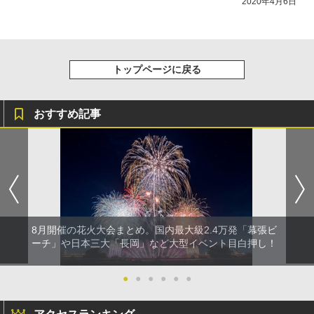
2020年4月6日
トップページに戻る
おすすめ記事
8月開催の花火大会まとめ。国内最大級2.4万発「幕張ビ
ーチ」や日本三大「長岡」など大型イベント目白押し！
●
●
●
●
●
●