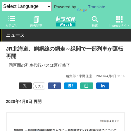
Powered by
Translate
トラベル Watch
地域
国内旅行
北海道
カテゴリ
過去記事
検索
Impressサイト
ニュース
JR北海道、釧網線の網走～緑間で一部列車が運転
再開
同区間の列車代行バスは運行修了
編集部：宇野佳凛
2020年4月8日 11:55
リスト
2020年4月8日 再開