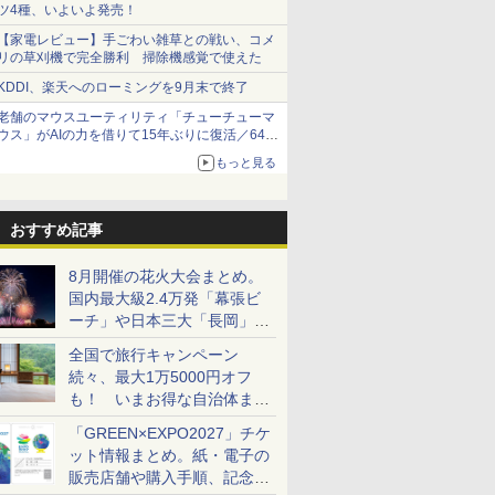
ツ4種、いよいよ発売！
【家電レビュー】手ごわい雑草との戦い、コメ
リの草刈機で完全勝利 掃除機感覚で使えた
KDDI、楽天へのローミングを9月末で終了
老舗のマウスユーティリティ「チューチューマ
ウス」がAIの力を借りて15年ぶりに復活／64bit
化、Windows 10/11、「Chrome」も走り回
もっと見る
る。復活記念で2026年末まで500円
おすすめ記事
8月開催の花火大会まとめ。
国内最大級2.4万発「幕張ビ
ーチ」や日本三大「長岡」な
ど大型イベント目白押し！
全国で旅行キャンペーン
続々、最大1万5000円オフ
も！ いまお得な自治体まと
め
「GREEN×EXPO2027」チケ
ット情報まとめ。紙・電子の
販売店舗や購入手順、記念チ