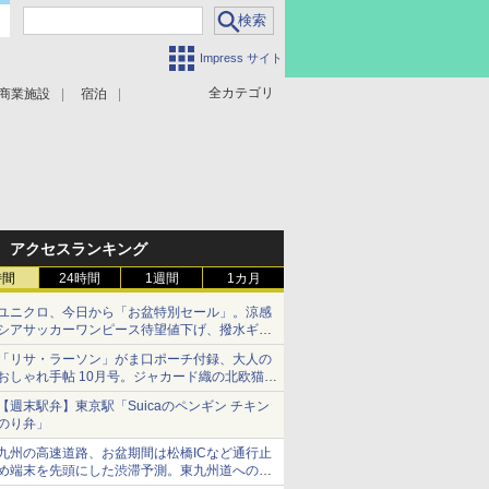
Impress サイト
全カテゴリ
商業施設
宿泊
アクセスランキング
時間
24時間
1週間
1カ月
ユニクロ、今日から「お盆特別セール」。涼感
シアサッカーワンピース待望値下げ、撥水ギア
ショーツは1990円に
「リサ・ラーソン」がま口ポーチ付録、大人の
おしゃれ手帖 10月号。ジャカード織の北欧猫デ
ザイン
【週末駅弁】東京駅「Suicaのペンギン チキン
のり弁」
九州の高速道路、お盆期間は松橋ICなど通行止
め端末を先頭にした渋滞予測。東九州道への迂
回は料金調整を実施