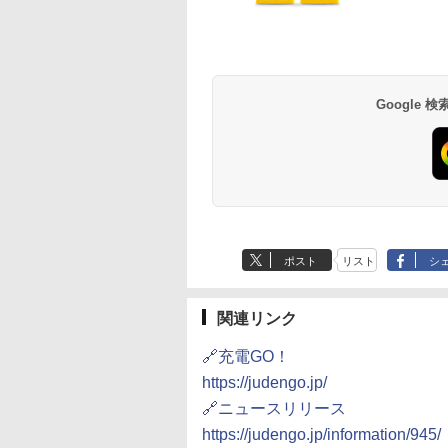
草津温泉 ホテル櫻
品川プリンスホテル
グランドニッコー東
海のサウナ＆スパ
東京ドームホテル
シェラトン・グラン
井
京ベイ 舞浜
オールインクルーシ
デ・トーキョーベ
7,037円～
7,980円～
ブ 島原温泉ホテル
イ・ホテル
14,300円～
6,800円～
南風楼
10,450円～
7,950円～
Google
ポスト
リスト
シ
関連リンク
🔗充電GO！
https://judengo.jp/
🔗ニュースリリース
https://judengo.jp/information/945/