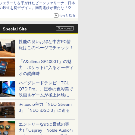
フェラーリを手がけたピニンファリーナ、日本
の鉄道を初デザイン。南海電鉄が新たな「空港
特急」をなにわ筋線へ導入
もっと見る
Special Site
性能の良いお得な中古PC情
報はこのページでチェック！
「A&ultima SP4000T」の魅
力！ポケットに入るオーディ
オの醍醐味
ハイグレードテレビ「TCL
Q7D Pro」。圧巻の色彩美で
映画＆ゲームが極上体験に
iFi audio主力「NEO Stream
3」「NEO iDSD 3」に迫る
エントリーなのに脅威の実
力!「Osprey」Noble Audioワ