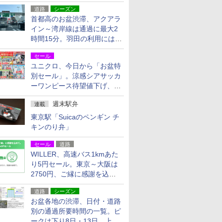
活動・復旧支援
道路
シーズン
首都高のお盆渋滞、アクアラ
イン～湾岸線は通過に最大2
時間15分。羽田の利用には
「空港西出口」の利用検討を
セール
ユニクロ、今日から「お盆特
別セール」。涼感シアサッカ
ーワンピース待望値下げ、撥
水ギアショーツは1990円に
週末駅弁
連載
東京駅「Suicaのペンギン チ
キンのり弁」
セール
道路
WILLER、高速バス1kmあた
り5円セール。東京～大阪は
2750円、ご縁に感謝を込め
た20周年記念キャンペーン
道路
シーズン
お盆各地の渋滞、日付・道路
別の通過所要時間の一覧。ピ
ークは下り8日・13日、上り