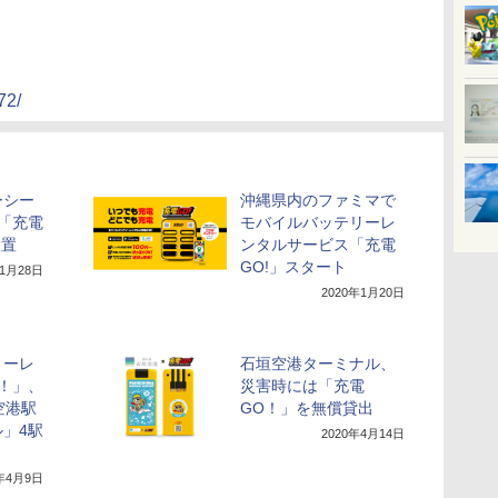
72/
ーシー
沖縄県内のファミマで
「充電
モバイルバッテリーレ
設置
ンタルサービス「充電
GO!」スタート
年1月28日
2020年1月20日
リーレ
石垣空港ターミナル、
！」、
災害時には「充電
空港駅
GO！」を無償貸出
」4駅
2020年4月14日
0年4月9日