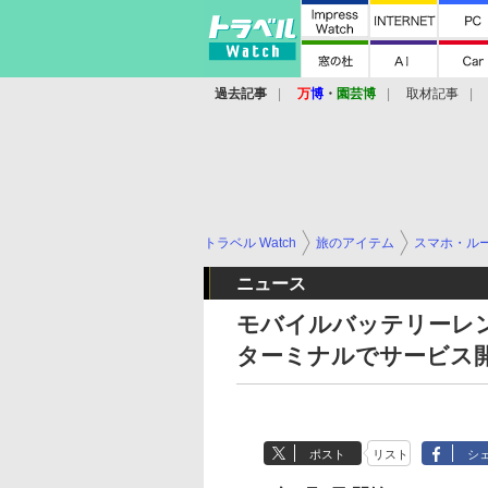
過去記事
万
博
・
園芸博
取材記事
トラベル Watch
旅のアイテム
スマホ・ル
ニュース
モバイルバッテリーレ
ターミナルでサービス
ポスト
リスト
シ