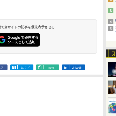
北陸 福井 あわら
品川プリンスホテ
舞浜ビューホテル
箱根湯本温泉 ホテ
ホテルトラスティ東
オリエンタルホテル
下呂温泉 水明館
住友不動産ホテル ヴ
東京ベイ舞浜ホテル
温泉 清風荘（北陸
ル イーストタワー
ｂｙ ＨＵＬＩＣ
ル おかだ
京ベイサイド
東京ベイ
ィラフォンテーヌグラ
ファーストリゾート
8,250円～
最大級の庭園露天風
（旧：東京ベイ舞浜
ンド東京有明
9,958円～
11,200円～
5,450円～
5,200円～
4,290円～
呂の宿 清風荘）
ホテル）
19,541円～
5,758円～
6,070円～
 検索で当サイトの記事を優先表示させる
ェア
はてブ
note
LinkedIn