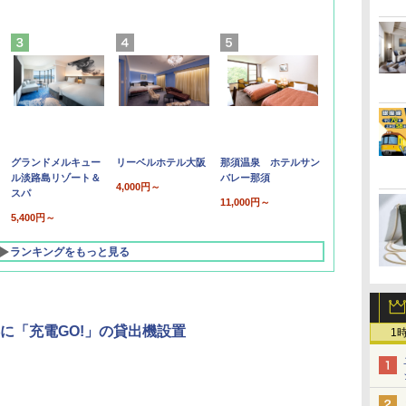
グランドメルキュー
リーベルホテル大阪
那須温泉 ホテルサン
ル淡路島リゾート＆
バレー那須
4,000円～
スパ
11,000円～
5,400円～
ランキングをもっと見る
に「充電GO!」の貸出機設置
1