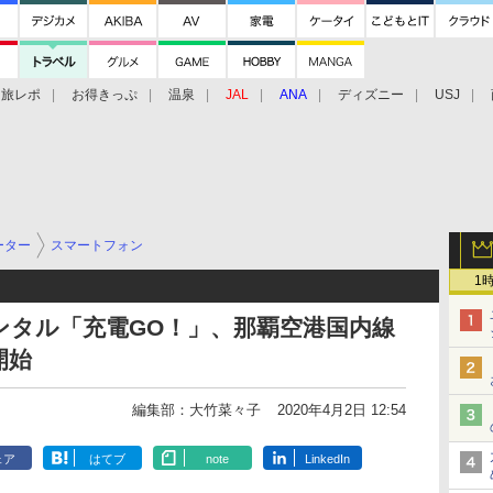
旅レポ
お得きっぷ
温泉
JAL
ANA
ディズニー
USJ
ーター
スマートフォン
1
ンタル「充電GO！」、那覇空港国内線
開始
編集部：大竹菜々子
2020年4月2日 12:54
ェア
はてブ
note
LinkedIn