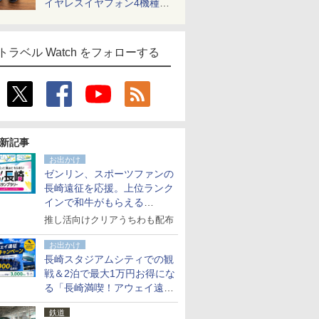
イヤレスイヤフォン4機種を
一気に聴く
トラベル Watch をフォローする
新記事
お出かけ
ゼンリン、スポーツファンの
長崎遠征を応援。上位ランク
インで和牛がもらえる
「GO！GO！長崎スタンプラ
推し活向けクリアうちわも配布
リー」
お出かけ
長崎スタジアムシティでの観
戦＆2泊で最大1万円お得にな
る「長崎満喫！アウェイ遠征
応援キャンペーン」
鉄道