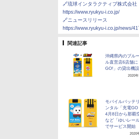
🔗琉球インタラクティブ株式会社
https://www.ryukyu-i.co.jp/
🔗ニュースリリース
https://www.ryukyu-i.co.jp/news/41
関連記事
沖縄県内のブル
ル直営店6店舗に
GO!」の貸出機
2020
モバイルバッテ
ンタル「充電GO
4月8日から那覇
など「ゆいレール
でサービス開始
202