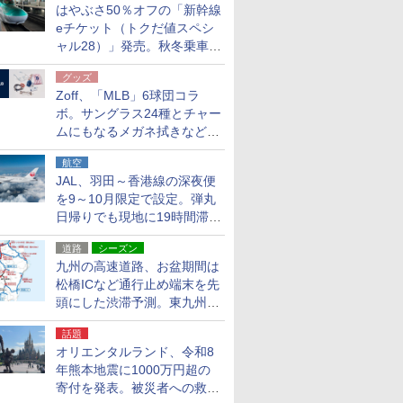
はやぶさ50％オフの「新幹線
eチケット（トクだ値スペシ
ャル28）」発売。秋冬乗車
分、えきねっと限定
グッズ
Zoff、「MLB」6球団コラ
ボ。サングラス24種とチャー
ムにもなるメガネ拭きなど雑
貨24種
航空
JAL、羽田～香港線の深夜便
を9～10月限定で設定。弾丸
日帰りでも現地に19時間滞在
できる
道路
シーズン
九州の高速道路、お盆期間は
松橋ICなど通行止め端末を先
頭にした渋滞予測。東九州道
への迂回は料金調整を実施
話題
オリエンタルランド、令和8
年熊本地震に1000万円超の
寄付を発表。被災者への救援