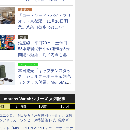
14日・15日
ホテル
「コートヤード・バイ・マリ
オット京都駅」11月16日開
業。八条口徒歩3分にスイー
ト含む全270室、ダイニング
鉄道
も併設
銀座線、平日70本・土休日
58本増発で日中の運転を3分
間隔へ短縮。丸ノ内線も池袋
～中野坂上を4分間隔に
アウトドア
本日発売「キャプテンスタッ
グ」ショルダーポーチ＆調光
サングラス付録、MonoMax
9月号増刊
Impress Watchシリーズ 人気記事
時間
24時間
1週間
1カ月
ユニクロ、今日から「お盆特別セール」。涼感
シアサッカーワンピース待望値下げ、撥水ギア
ショーツは1990円に
ミスド「Mrs. GREEN APPLE」のコラボドーナ