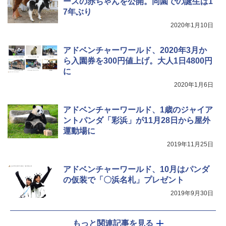
ースの赤ちゃんを公開。同園での誕生は1
7年ぶり
ポインターライト 強力 小型 緑色/赤色/青紫色
USB充電式 高精度 超長距離照射 長時間使用
2020年1月10日
可能 安全ロック付き 高安全性 金属製耐久 コ
ンパクト多機能設計 持ち運び便利 アウトド
アドベンチャーワールド、2020年3月か
ア/オフィス/教育現場/展示会用 緑
ら入園券を300円値上げ。大人1日4800円
￥1,180
に
2020年1月6日
アドベンチャーワールド、1歳のジャイア
ントパンダ「彩浜」が11月28日から屋外
運動場に
2019年11月25日
アドベンチャーワールド、10月はパンダ
の仮装で「〇浜名札」プレゼント
2019年9月30日
もっと関連記事を見る