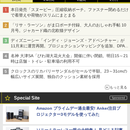
本日発売「スヌーピー」圧縮収納ポーチ。ファスナー閉めるだけ
で着替えや荷物がスリムにまとまる
「リサ・ラーソン」がま口ポーチ付録、大人のおしゃれ手帖 10
月号。ジャカード織の北欧猫デザイン
ディズニーシー「インディ・ジョーンズ・アドベンチャー」が
11月末に運営再開。プロジェクションマッピングを追加、DPA
は1500円
名神 大津SA「びわ湖大花火大会」開催に伴い閉鎖。明日15～21
時は店舗・トイレ・駐車場の利用不可
クロックスのリカバリーサンダルがセールで半額。23～31cmの
幅広いサイズ展開、独自のクッション素材を採用
もっと見る
Special Site
Amazon プライムデー過去最安! Anker注目プ
ロジェクター3モデルを使ってみた