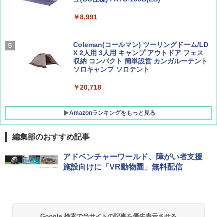
解く (講談社現代新書)
￥8,991
￥1,500
￥1,540
Coleman(コールマン) ツーリングドーム/LD
X 2人用 3人用 キャンプ アウトドア フェス
収納 コンパクト 簡単設営 カンガルーテント
ソロキャンプ ソロテント
￥20,718
Amazonランキングをもっと見る
編集部のおすすめ記事
BUNDOK(バンドック)ソロ ドーム 1 EX BDK
アドベンチャーワールド、障がい者支援
-08EX カーキ ソロキャンプ ポリエステル フ
施設向けに「VR動物園」無料配信
レーム テント
￥14,800
GRANDOOR ステンレス保冷剤 2個セット 2
Google 検索で当サイトの記事を優先表示させる