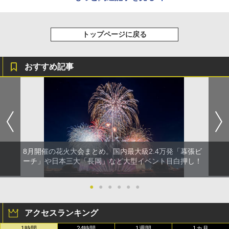
トップページに戻る
おすすめ記事
8月開催の花火大会まとめ。国内最大級2.4万発「幕張ビ
ーチ」や日本三大「長岡」など大型イベント目白押し！
●
●
●
●
●
●
アクセスランキング
1時間
24時間
1週間
1カ月