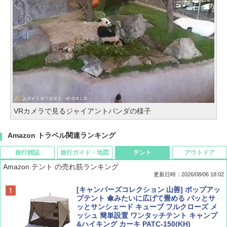
VRカメラで見るジャイアントパンダの様子
Amazon トラベル関連ランキング
旅行雑誌
旅行ガイド・地図
テント
アウトドア
Amazon テント の売れ筋ランキング
更新日時：2026/08/06 18:02
ディズニーファン ２０２６年 ９月号 [雑
D40 地球の歩き方 チェンマイ タイ北部の魅
[キャンパーズコレクション 山善] ポップアッ
誌] (ＤＩＳＮＥＹ ＦＡＮ)
力的な町 2026～2027 地球の歩き方D アジア
プテント 傘みたいに広げて畳める パッとサ
ッとサンシェード キューブ フルクローズ メ
ッシュ 簡単設置 ワンタッチテント キャンプ
￥713
￥2,079
&ハイキング カーキ PATC-150(KH)