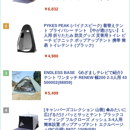
￥6,832
Coyote No.89 特集 星野道夫 夢見る旅
A09 地球の歩き方 イタリア 2026～2027 地
球の歩き方A ヨーロッパ
PYKES PEAK (パイクスピーク) 着替えテン
￥1,540
ト プライバシー テント 【中が透けない】 1
￥2,479
人用 折りたたみ 防災グッズ 災害用トイレ ビ
ーチ ピクニック ポップアップテント 携帯 簡
易 トイレテント (ブラック)
山と溪谷 2026年8月号「南アルプス大全」
A26 地球の歩き方 チェコ ポーランド スロヴ
￥4,980
ァキア 2026～2027 地球の歩き方A ヨーロッ
パ
￥1,540
￥2,277
ENDLESS BASE 《めざましテレビで紹介》
テント ワンタッチ RENEW 幅200 2-3人用 43
500002(88859)
AIRLINE（エアライン）2026年9月号【特
地球の歩き方 スター・ウォーズ
集】ボーイング110周年を祝して！
￥5,499
￥2,695
￥1,760
[キャンパーズコレクション 山善] 傘みたいに
広げるだけ パッとサッとテント ブラックコ
ーティング フルクローズ メッシュ 3-4人用
簡単設置 ポップアップテント エクルベージ
BE-PAL(ビ-パル) 2026年 9 月号【特別付録:
新しい日本地理 地図・統計・移動から読み
ュ(BC仕様) PATC-150B(EB)
SOTO ミニマル"旅"財布 ランダム2種】