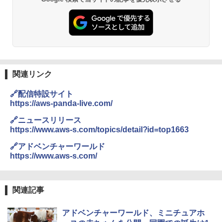
026リニューアル 急速冷凍 空間倍増 衛生的
コンパクト 保冷力長持ち
￥2,980
熊撃退スプレー 熊よけスプレー 熊スプレー
【日本企業販売】超強力クマ対策スプレー 30
関連リンク
0ml（連続噴射30秒）110ml（連続噴射15
秒）射程5～10m 安全ロック搭載 携帯収納袋
🔗配信特設サイト
付き ヒグマ・イノシシ対策 自治体・教育機
関の購入実績 登山・キャンプ・アウトドア・
https://aws-panda-live.com/
防災用品 長期保存可能 緊急時用 日本国内発
送
🔗ニュースリリース
https://www.aws-s.com/topics/detail?id=top1663
￥3,680
🔗アドベンチャーワールド
https://www.aws-s.com/
DEWEL パラソル 大型 ビーチ アウトドアパ
ラソル ガーデン サイトシート付 折りたたみ
防水 UVカット 4段階高さ調整 軽量 収納袋付
関連記事
き
￥6,459
アドベンチャーワールド、ミニチュアホ