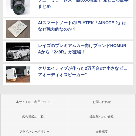
ソニーミラーレス一眼の大特集！ 見どころ記事
まとめ
AIスマートノートのiFLYTEK「AINOTE 2」は
なぜ魅力的なのか？
レイズのプレミアムカー向けブランドHOMUR
Aから「2×9R」が登場！
クリエイティブが作った2万円台の“小さなピュ
アオーディオスピーカー”
本サイトのご利用について
お問い合わせ
広告掲載のご案内
編集部へのご連絡
プライバシーポリシー
会社概要