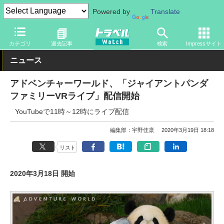
Powered by
Translate
トラベル Watch
旅の情報
観光地
動物園
カテゴリ
過去記事
検索
Impressサイト
ニュース
アドベンチャーワールド、「ジャイアントパンダ
ファミリーVRライブ」配信開始
YouTubeで11時～12時にライブ配信
編集部：宇野佳凛
2020年3月19日 18:18
リスト
2020年3月18日 開始