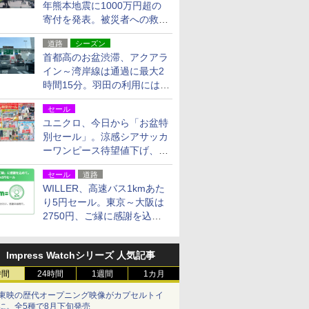
年熊本地震に1000万円超の
寄付を発表。被災者への救援
活動・復旧支援
道路
シーズン
首都高のお盆渋滞、アクアラ
イン～湾岸線は通過に最大2
時間15分。羽田の利用には
「空港西出口」の利用検討を
セール
ユニクロ、今日から「お盆特
別セール」。涼感シアサッカ
ーワンピース待望値下げ、撥
水ギアショーツは1990円に
セール
道路
WILLER、高速バス1kmあた
り5円セール。東京～大阪は
2750円、ご縁に感謝を込め
た20周年記念キャンペーン
Impress Watchシリーズ 人気記事
時間
24時間
1週間
1カ月
東映の歴代オープニング映像がカプセルトイ
に。全5種で8月下旬発売