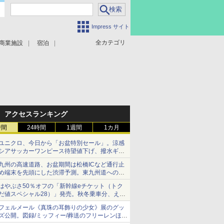
Impress サイト
全カテゴリ
商業施設
宿泊
アクセスランキング
時間
24時間
1週間
1カ月
ユニクロ、今日から「お盆特別セール」。涼感
シアサッカーワンピース待望値下げ、撥水ギア
ショーツは1990円に
九州の高速道路、お盆期間は松橋ICなど通行止
め端末を先頭にした渋滞予測。東九州道への迂
回は料金調整を実施
はやぶさ50％オフの「新幹線eチケット（トク
だ値スペシャル28）」発売。秋冬乗車分、えき
ねっと限定
フェルメール《真珠の耳飾りの少女》展のグッ
ズ公開。図録/ミッフィー/葬送のフリーレンほ
か、注目ブランドコラボが実現