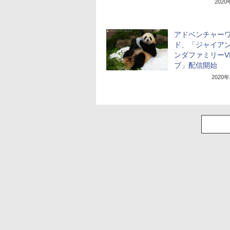
202
アドベンチャー
ド、「ジャイア
ンダファミリーV
ブ」配信開始
2020