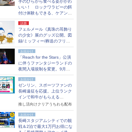
手のひらから食べる姿がかわ
いい！ ロックワラビーの餌
付け体験もできる、ケアンズ
でアサートン高原の日本語ガ
話題
イド付きツアーに参加してみ
フェルメール《真珠の耳飾り
た
の少女》展のグッズ公開。図
録/ミッフィー/葬送のフリー
レンほか、注目ブランドコラ
お出かけ
ボが実現
「Reach for the Stars」公演
に伴うファンタジーランドの
夜間入場規制を変更。9月か
ら18時50分～20時ごろに
お出かけ
ゼンリン、スポーツファンの
長崎遠征を応援。上位ランク
インで和牛がもらえる
「GO！GO！長崎スタンプラ
推し活向けクリアうちわも配布
リー」
お出かけ
長崎スタジアムシティでの観
戦＆2泊で最大1万円お得にな