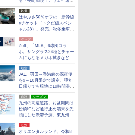
る「長崎満喫！アウェイ遠征
応援キャンペーン」
鉄道
はやぶさ50％オフの「新幹線
eチケット（トクだ値スペシ
ャル28）」発売。秋冬乗車
分、えきねっと限定
グッズ
Zoff、「MLB」6球団コラ
ボ。サングラス24種とチャー
ムにもなるメガネ拭きなど雑
貨24種
航空
JAL、羽田～香港線の深夜便
を9～10月限定で設定。弾丸
日帰りでも現地に19時間滞在
できる
道路
シーズン
九州の高速道路、お盆期間は
松橋ICなど通行止め端末を先
頭にした渋滞予測。東九州道
への迂回は料金調整を実施
話題
オリエンタルランド、令和8