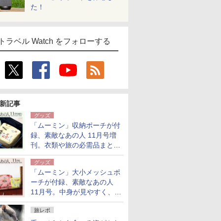
た！
トラベル Watch をフォローする
新記事
グッズ
「ムーミン」収納ポーチが付
録、素敵なあの人 11月号増
刊。衣類や旅の必需品まとま
る大小2個セット
グッズ
「ムーミン」大小メッシュポ
ーチが付録、素敵なあの人
11月号。中身が見やすく、温
泉スパにも使える
旅レポ