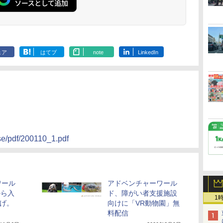
ェア
はてブ
note
LinkedIn
se/pdf/200110_1.pdf
ワール
アドベンチャーワール
から入
ド、障がい者支援施設
1
上げ。
向けに「VR動物園」無
に
料配信