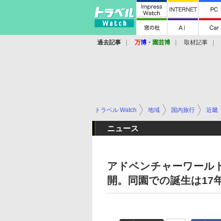
過去記事
万
博
・
園芸博
取材記事
トラベル Watch
地域
国内旅行
近畿
ニュース
アドベンチャーワール
開。同園での誕生は17