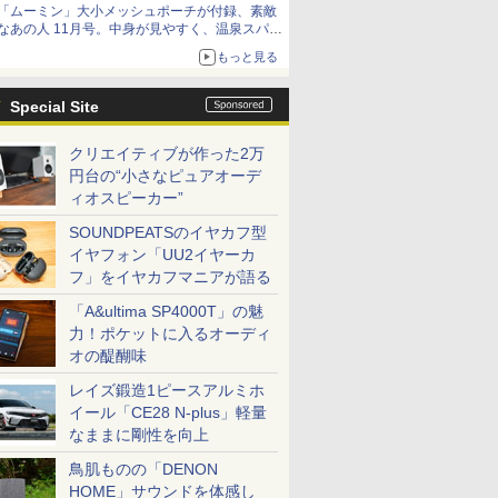
「ムーミン」大小メッシュポーチが付録、素敵
なあの人 11月号。中身が見やすく、温泉スパに
も使える
もっと見る
Special Site
クリエイティブが作った2万
円台の“小さなピュアオーデ
ィオスピーカー”
SOUNDPEATSのイヤカフ型
イヤフォン「UU2イヤーカ
フ」をイヤカフマニアが語る
「A&ultima SP4000T」の魅
力！ポケットに入るオーディ
オの醍醐味
レイズ鍛造1ピースアルミホ
イール「CE28 N-plus」軽量
なままに剛性を向上
鳥肌ものの「DENON
HOME」サウンドを体感し