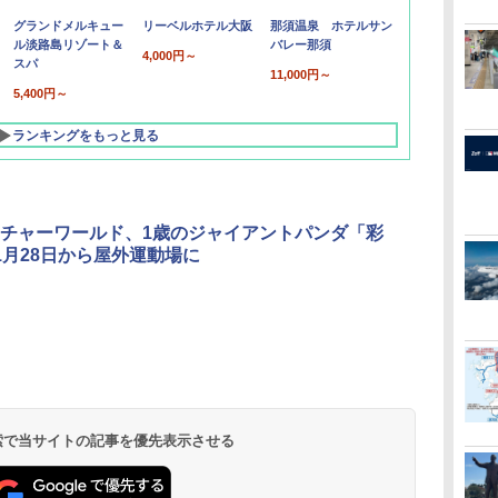
グランドメルキュー
リーベルホテル大阪
那須温泉 ホテルサン
ル淡路島リゾート＆
バレー那須
4,000円～
スパ
11,000円～
5,400円～
ランキングをもっと見る
チャーワールド、1歳のジャイアントパンダ「彩
1月28日から屋外運動場に
北陸 福井 あわら
品川プリンスホテ
舞浜ビューホテル
箱根湯本温泉 ホテ
ホテルトラスティ東
オリエンタルホテル
下呂温泉 水明館
住友不動産ホテル ヴ
東京ベイ舞浜ホテル
温泉 清風荘（北陸
ル イーストタワー
ｂｙ ＨＵＬＩＣ
ル おかだ
京ベイサイド
東京ベイ
ィラフォンテーヌグラ
ファーストリゾート
8,250円～
最大級の庭園露天風
（旧：東京ベイ舞浜
ンド東京有明
9,958円～
11,200円～
5,450円～
5,200円～
4,290円～
呂の宿 清風荘）
ホテル）
19,541円～
5,758円～
6,070円～
 検索で当サイトの記事を優先表示させる