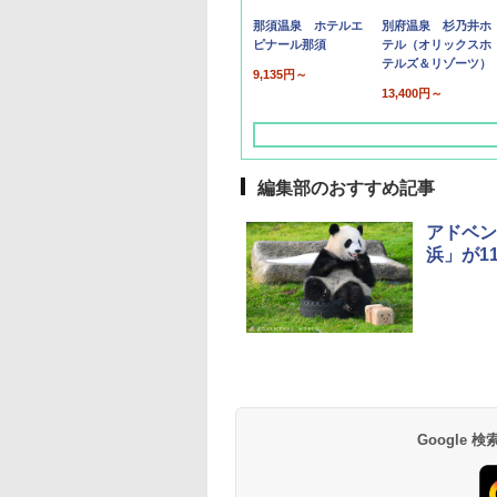
那須温泉 ホテルエ
別府温泉 杉乃井ホ
ピナール那須
テル（オリックスホ
テルズ＆リゾーツ）
9,135円～
13,400円～
編集部のおすすめ記事
アドベン
浜」が1
草津温泉 ホテル櫻
品川プリンスホテル
グランドニッコー東
海のサウナ＆スパ
東京ドームホテル
シェラトン・グラン
井
京ベイ 舞浜
オールインクルーシ
デ・トーキョーベ
7,037円～
7,980円～
ブ 島原温泉ホテル
イ・ホテル
14,300円～
6,800円～
南風楼
10,450円～
7,950円～
Google