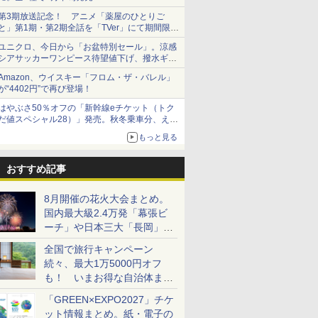
第3期放送記念！ アニメ「薬屋のひとりご
と」第1期・第2期全話を「TVer」にて期間限定
で順次無料配信開始
ユニクロ、今日から「お盆特別セール」。涼感
シアサッカーワンピース待望値下げ、撥水ギア
ショーツは1990円に
Amazon、ウイスキー「フロム・ザ・バレル」
が“4402円”で再び登場！
はやぶさ50％オフの「新幹線eチケット（トク
だ値スペシャル28）」発売。秋冬乗車分、えき
ねっと限定
もっと見る
おすすめ記事
8月開催の花火大会まとめ。
国内最大級2.4万発「幕張ビ
ーチ」や日本三大「長岡」な
ど大型イベント目白押し！
全国で旅行キャンペーン
続々、最大1万5000円オフ
も！ いまお得な自治体まと
め
「GREEN×EXPO2027」チケ
ット情報まとめ。紙・電子の