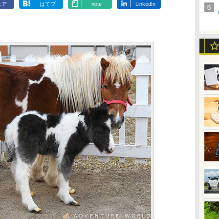
ェア
はてブ
note
LinkedIn