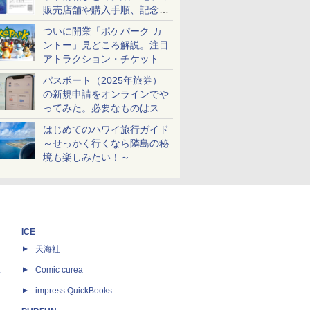
販売店舗や購入手順、記念チ
ケットも解説
ついに開業「ポケパーク カ
ントー」見どころ解説。注目
アトラクション・チケット手
配・来場前に必要な準備は？
パスポート（2025年旅券）
の新規申請をオンラインでや
ってみた。必要なものはスマ
ホとマイナカードのみ
はじめてのハワイ旅行ガイド
～せっかく行くなら隣島の秘
境も楽しみたい！～
ICE
天海社
ス
Comic curea
impress QuickBooks