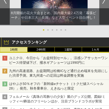
8月開催の花火大会まとめ。国内最大級2.4万発「幕張ビ
ーチ」や日本三大「長岡」など大型イベント目白押し！
●
●
●
●
●
●
アクセスランキング
1時間
24時間
1週間
1カ月
ユニクロ、今日から「お盆特別セール」。涼感シアサッカーワン
ピース待望値下げ、撥水ギアショーツは1990円に
九州の高速道路、お盆期間は松橋ICなど通行止め端末を先頭にし
た渋滞予測。東九州道への迂回は料金調整を実施
はやぶさ50％オフの「新幹線eチケット（トクだ値スペシャル
28）」発売。秋冬乗車分、えきねっと限定
フェルメール《真珠の耳飾りの少女》展のグッズ公開。図録/ミ
ッフィー/葬送のフリーレンほか、注目ブランドコラボが実現