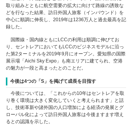
取り組みとともに航空需要の拡大に向けて路線の誘致な
どを行なった結果、訪日外国人旅客（インバウンド）を
中心に順調に伸長し、2019年は1236万人と過去最高を記
録した。
国際線・国内線ともにLCCの利用は順調に伸びてお
り、セントレアにおいてもLCCのビジネスモデルに沿っ
た第2ターミナルを2019年9月にオープン。愛知県の国際
展示場「Aichi Sky Expo」も南エリアに建てられ、空港
の魅力が一段と高まったとのことだ。
今後は4つの「S」を掲げて成長を目指す
今後については、「これからの10年はセントレアを取
り巻く環境は大きく変化していくと考えられます」と話
し、技術革新や諸外国の人口増加による経済の発展とグ
ローバル化によって訪日外国人旅客は今後ますます増え
るとの認識を示した。