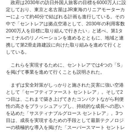
政府は2030年の訪日外国人旅客の目標を6000万人に設
定しており、東京と名古屋はJR東海のリニアモーターカ
ーによって約40分で結ばれる計画も進行している。その
中で「セントレアは拠点空港として、2030年の利用客数
2000万人を目標に取り組んで行きたい」と述べ、第1タ
ーミナルのリノベーションを進めるとともに、地域と連
携して第2滑走路建設に向けた取り組みを進めて行くと
している。
これらを実現するために、セントレアでは4つの「S」
を掲げて事業を進めて行くことも説明された。
まずは安全対策がしっかりと施された災害に強い空港
として「セーフティファースト セントレア」。そして2
つ目は、これまで築き上げてきたコンパクトながら利便
性の高さをブラッシュアップし、持続的な成長への思い
を込めた「サスティナブルグロース セントレア」。3つ
目は、成長を実現するための手段として最新テクノロジ
ーの積極的な導入を掲げた「スーパースマート セントレ