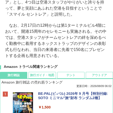
ア」とし、4つ目は空港スタッフがやりがいと誇りを持
って、夢と笑顔にあふれた空港を目指すということで
「スマイル セントレア」と説明した。
なお、2月17日の12時からは第1ターミナルビル4階に
おいて、開港15周年のセレモニーも実施される。その中
では、空港スタッフがチームセントレアの絆を深めるべ
く勤務中に着用するネックストラップのデザインの表彰
式も行なわれ、当日の来港者に先着で150名にプレゼン
トする企画も用意されている。
Amazon トラベル関連ランキング
旅行雑誌
旅行ガイド・地図
テント
アウトドア
Amazon 旅行雑誌 の売れ筋ランキング
更新日時：2026/08/09 06:02
BE-PAL(ビ-パル) 2026年 9 月号【特別付録:
SOTO ミニマル"旅"財布 ランダム2種】
￥1,500