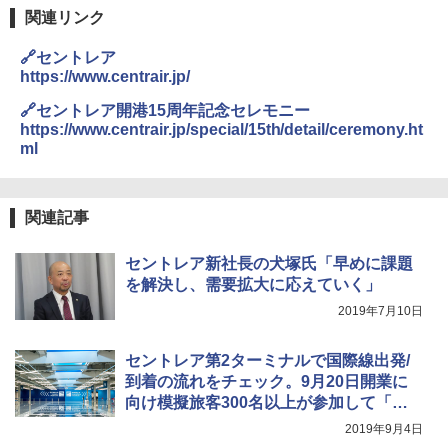
￥4,980
力的な町 2026～2027 地球の歩き方D アジア
関連リンク
￥3,680
￥2,079
🔗セントレア
ENDLESS BASE 《めざましテレビで紹介》
テント ワンタッチ RENEW 幅200 2-3人用 43
https://www.centrair.jp/
500002(88859)
GRANDOOR ステンレス保冷剤 2個セット 2
026リニューアル 急速冷凍 空間倍増 衛生的
🔗セントレア開港15周年記念セレモニー
A26 地球の歩き方 チェコ ポーランド スロヴ
コンパクト 保冷力長持ち
https://www.centrair.jp/special/15th/detail/ceremony.ht
ァキア 2026～2027 地球の歩き方A ヨーロッ
￥5,999
パ
ml
￥2,980
￥2,277
[キャンパーズコレクション 山善] 傘みたいに
広げるだけ パッとサッとテント ブラックコ
関連記事
ーティング フルクローズ メッシュ 3-4人用
ポインターライト 強力 小型 緑色/赤色/青紫色
簡単設置 ポップアップテント エクルベージ
USB充電式 高精度 超長距離照射 長時間使用
新しい日本地理 地図・統計・移動から読み
ュ(BC仕様) PATC-150B(EB)
可能 安全ロック付き 高安全性 金属製耐久 コ
解く (講談社現代新書)
セントレア新社長の犬塚氏「早めに課題
ンパクト多機能設計 持ち運び便利 アウトド
を解決し、需要拡大に応えていく」
ア/オフィス/教育現場/展示会用 緑
￥9,990
￥1,540
2019年7月10日
￥1,180
[キャンパーズコレクション 山善] 傘みたいに
セントレア第2ターミナルで国際線出発/
広げるだけ パッとサッとテント キューブワ
到着の流れをチェック。9月20日開業に
イド ブラックコーティング フルクローズ メ
電動エアーポンプ SUP用 20PSI 電動ポンプ
ッシュ 4人用 簡単設置 ポップアップテント P
ゴムボート 空気入れ 空気抜き 自動停止 過熱
向け模擬旅客300名以上が参加して「旅
ATCW-150B エクルベージュ
保護 日光可読lcd 7種類ノズル付き
客ハンドリング総合訓練」
2019年9月4日