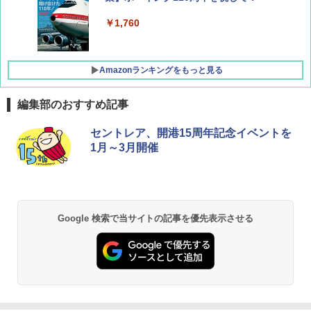
￥1,760
Amazonランキングをもっと見る
編集部のおすすめ記事
地球の歩き方 スター・ウォーズ
[キャンパーズコレクション 山善] ポップアッ
DEWEL パラソル 大型 ビーチ アウトドアパ
セントレア、開港15周年記念イベントを
プテント 傘みたいに広げて畳める パッとサ
ラソル ガーデン サイトシート付 折りたたみ
1月～3月開催
ッとサンシェード キューブ フルクローズ メ
防水 UVカット 4段階高さ調整 軽量 収納袋付
￥2,695
ッシュ 簡単設置 ワンタッチテント キャンプ
き
&ハイキング カーキ PATC-150(KH)
￥6,459
￥6,830
A09 地球の歩き方 イタリア 2026～2027 地
Google 検索で当サイトの記事を優先表示させる
球の歩き方A ヨーロッパ
熊撃退スプレー 熊よけスプレー 熊スプレー
PYKES PEAK (パイクスピーク) 着替えテン
【日本企業販売】超強力クマ対策スプレー 30
ト プライバシー テント 【中が透けない】 1
0ml（連続噴射30秒）110ml（連続噴射15
￥2,479
人用 折りたたみ 防災グッズ 災害用トイレ ビ
秒）射程5～10m 安全ロック搭載 携帯収納袋
ーチ ピクニック ポップアップテント 携帯 簡
付き ヒグマ・イノシシ対策 自治体・教育機
易 トイレテント (グレー)
関の購入実績 登山・キャンプ・アウトドア・
防災用品 長期保存可能 緊急時用 日本国内発
D40 地球の歩き方 チェンマイ タイ北部の魅
送