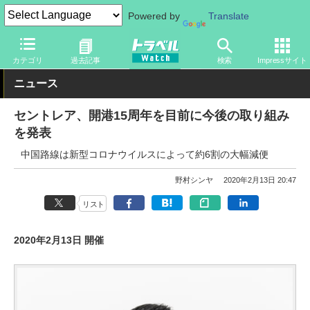
Powered by
Translate
トラベル Watch
旅の方法
空旅
空港
カテゴリ
過去記事
検索
Impressサイト
ニュース
セントレア、開港15周年を目前に今後の取り組み
を発表
中国路線は新型コロナウイルスによって約6割の大幅減便
野村シンヤ
2020年2月13日 20:47
リスト
2020年2月13日 開催