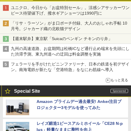
ユニクロ、今日から「お盆特別セール」。涼感シアサッカーワン
ピース待望値下げ、撥水ギアショーツは1990円に
「リサ・ラーソン」がま口ポーチ付録、大人のおしゃれ手帖 10
月号。ジャカード織の北欧猫デザイン
【週末駅弁】東京駅「Suicaのペンギン チキンのり弁」
九州の高速道路、お盆期間は松橋ICなど通行止め端末を先頭にし
た渋滞予測。東九州道への迂回は料金調整を実施
フェラーリを手がけたピニンファリーナ、日本の鉄道を初デザイ
ン。南海電鉄が新たな「空港特急」をなにわ筋線へ導入
もっと見る
Special Site
Amazon プライムデー過去最安! Anker注目プ
ロジェクター3モデルを使ってみた
レイズ鍛造1ピースアルミホイール「CE28 N-p
lus」軽量なままに剛性を向上