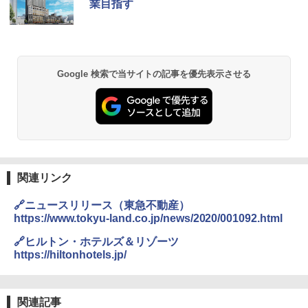
業目指す
ッとサンシェード キューブ フルクローズ メ
防水 UVカット 4段階高さ調整 軽量 収納袋付
ッシュ 簡単設置 ワンタッチテント キャンプ
き
&ハイキング カーキ PATC-150(KH)
￥6,459
￥6,831
Google 検索で当サイトの記事を優先表示させる
GRANDOOR ステンレス保冷剤 2個セット 2
PYKES PEAK (パイクスピーク) 着替えテン
026リニューアル 急速冷凍 空間倍増 衛生的
ト プライバシー テント 【中が透けない】 1
コンパクト 保冷力長持ち
人用 折りたたみ 防災グッズ 災害用トイレ ビ
ーチ ピクニック ポップアップテント 携帯 簡
￥2,980
易 トイレテント (グレー)
￥4,980
熊撃退スプレー 熊よけスプレー 熊スプレー
関連リンク
【日本企業販売】超強力クマ対策スプレー 30
0ml（連続噴射30秒）110ml（連続噴射15
🔗ニュースリリース（東急不動産）
ENDLESS BASE 《めざましテレビで紹介》
秒）射程5～10m 安全ロック搭載 携帯収納袋
テント ワンタッチ RENEW 幅200 2-3人用 43
付き ヒグマ・イノシシ対策 自治体・教育機
https://www.tokyu-land.co.jp/news/2020/001092.html
500002(88859)
関の購入実績 登山・キャンプ・アウトドア・
防災用品 長期保存可能 緊急時用 日本国内発
🔗ヒルトン・ホテルズ＆リゾーツ
送
https://hiltonhotels.jp/
￥5,999
￥3,680
[キャンパーズコレクション 山善] 傘みたいに
関連記事
広げるだけ パッとサッとテント ブラックコ