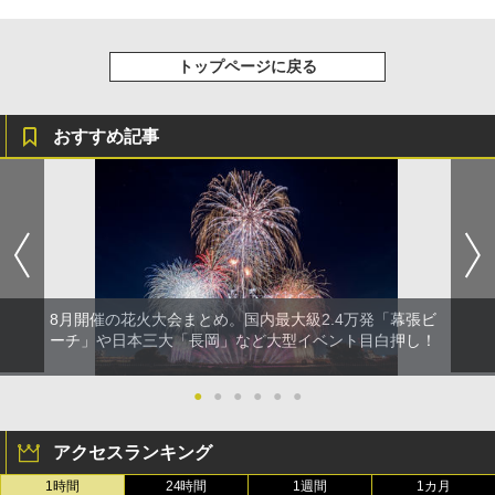
トップページに戻る
おすすめ記事
8月開催の花火大会まとめ。国内最大級2.4万発「幕張ビ
ーチ」や日本三大「長岡」など大型イベント目白押し！
●
●
●
●
●
●
アクセスランキング
1時間
24時間
1週間
1カ月