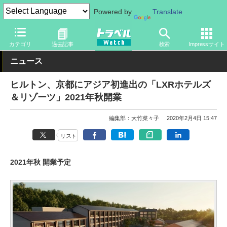
Powered by
Translate
トラベル Watch
地域
国内旅行
京都・大阪
カテゴリ
過去記事
検索
Impressサイト
ニュース
ヒルトン、京都にアジア初進出の「LXRホテルズ
＆リゾーツ」2021年秋開業
編集部：大竹菜々子
2020年2月4日 15:47
リスト
2021年秋 開業予定