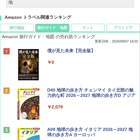
地
Amazon トラベル関連ランキング
旅行雑誌
旅行ガイド・地図
テント
アウトドア
Amazon 旅行ガイド・地図 の売れ筋ランキング
更新日時：2026/08/07 18:02
ディズニーファン ２０２６年 ９月号 [雑
僕が見た未来【完全版】
誌] (ＤＩＳＮＥＹ ＦＡＮ)
￥0
￥713
BE-PAL(ビ-パル) 2026年 9 月号【特別付録:
D40 地球の歩き方 チェンマイ タイ北部の魅
SOTO ミニマル"旅"財布 ランダム2種】
力的な町 2026～2027 地球の歩き方D アジア
￥1,500
￥2,079
山と溪谷 2026年8月号「南アルプス大全」
A09 地球の歩き方 イタリア 2026～2027 地
球の歩き方A ヨーロッパ