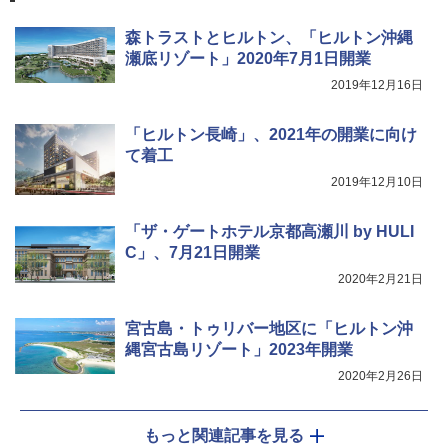
ーティング フルクローズ メッシュ 3-4人用
BUNDOK(バンドック)ソロ ドーム 1 EX BDK
簡単設置 ポップアップテント エクルベージ
-08EX カーキ ソロキャンプ ポリエステル フ
森トラストとヒルトン、「ヒルトン沖縄
ュ(BC仕様) PATC-150B(EB)
レーム ドーム型 テント
瀬底リゾート」2020年7月1日開業
￥9,990
￥14,800
2019年12月16日
「ヒルトン長崎」、2021年の開業に向け
[キャンパーズコレクション 山善] 傘みたいに
着替えテント トイレテント 透けない【換気
て着工
広げるだけ パッとサッとテント キューブワ
通気窓付き】収納袋付き UVカット 防水 防災
イド ブラックコーティング フルクローズ メ
コンパクト iimono117 (ブルー)
2019年12月10日
ッシュ 4人用 簡単設置 ポップアップテント P
ATCW-150B エクルベージュ
￥3,080
「ザ・ゲートホテル京都高瀬川 by HULI
￥-
C」、7月21日開業
2020年2月21日
宮古島・トゥリバー地区に「ヒルトン沖
縄宮古島リゾート」2023年開業
2020年2月26日
もっと関連記事を見る