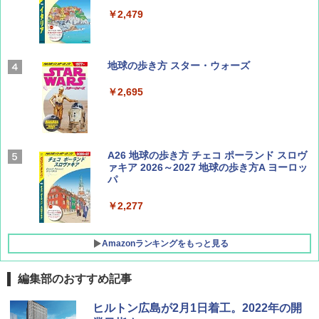
￥1,540
￥2,479
Coyote No.89 特集 星野道夫 夢見る旅
地球の歩き方 スター・ウォーズ
￥1,540
￥2,695
AIRLINE（エアライン）2026年9月号【特
A26 地球の歩き方 チェコ ポーランド スロヴ
集】ボーイング110周年を祝して！
ァキア 2026～2027 地球の歩き方A ヨーロッ
パ
￥1,760
￥2,277
Amazonランキングをもっと見る
編集部のおすすめ記事
[キャンパーズコレクション 山善] ポップアッ
DEWEL パラソル 大型 ビーチ アウトドアパ
ヒルトン広島が2月1日着工。2022年の開
プテント 傘みたいに広げて畳める パッとサ
ラソル ガーデン サイトシート付 折りたたみ