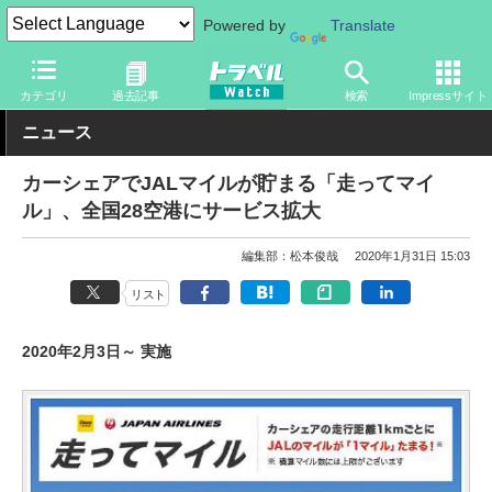
Powered by
Translate
トラベル Watch
旅の方法
空旅
空港
カテゴリ
過去記事
検索
Impressサイト
ニュース
カーシェアでJALマイルが貯まる「走ってマイ
ル」、全国28空港にサービス拡大
編集部：松本俊哉
2020年1月31日 15:03
リスト
2020年2月3日～ 実施