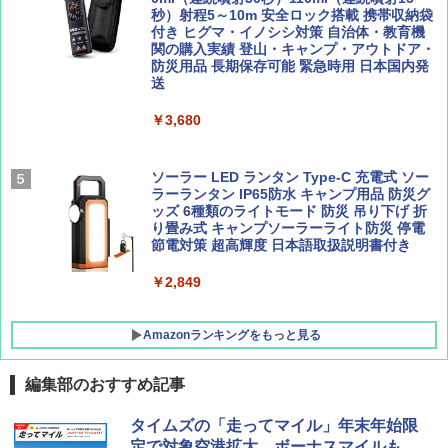
ーティング フルクローズ メッシュ 3-4人用
秒）射程5～10m 安全ロック搭載 携帯収納袋
簡単設置 ポップアップテント エクルベージ
付き ヒグマ・イノシシ対策 自治体・教育機
BE-PAL(ビ-パル) 2026年 9 月号【特別付録:
新しい日本地理 地図・統計・移動から読み
ュ(BC仕様) PATC-150B(EB)
関の購入実績 登山・キャンプ・アウトドア・
SOTO ミニマル"旅"財布 ランダム2種】
解く (講談社現代新書)
防災用品 長期保存可能 緊急時用 日本国内発
送
￥8,991
￥1,500
￥1,540
￥3,680
Coleman(コールマン) ツーリングドーム/LD
X 2人用 3人用 キャンプ アウトドア フェス
収納 コンパクト 簡単設営 カンガルーテント
ソーラー LED ランタン Type-C 充電式 ソー
ソロキャンプ ソロテント
ラーランタン IP65防水 キャンプ用品 防災グ
ッズ 6種類のライトモード 防災 吊り下げ 折
り畳み式 キャンプソーラーライト防災 停電
￥20,718
節電対策 超高輝度 日本語取扱説明書付き
￥2,849
Amazonランキングをもっと見る
編集部のおすすめ記事
タイムズの「走ってマイル」年末年始限
定で対象空港拡大、ボーナスマイルも