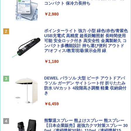
ッとサンシェード キューブ フルクローズ メ
コンパクト 保冷力長持ち
ッシュ 簡単設置 ワンタッチテント キャンプ
￥713
￥2,079
&ハイキング カーキ PATC-150(KH)
￥2,980
￥6,832
Coyote No.89 特集 星野道夫 夢見る旅
A09 地球の歩き方 イタリア 2026～2027 地
ポインターライト 強力 小型 緑色/赤色/青紫色
球の歩き方A ヨーロッパ
USB充電式 高精度 超長距離照射 長時間使用
PYKES PEAK (パイクスピーク) 着替えテン
可能 安全ロック付き 高安全性 金属製耐久 コ
￥1,540
ト プライバシー テント 【中が透けない】 1
ンパクト多機能設計 持ち運び便利 アウトド
￥2,479
人用 折りたたみ 防災グッズ 災害用トイレ ビ
ア/オフィス/教育現場/展示会用 緑
ーチ ピクニック ポップアップテント 携帯 簡
易 トイレテント (オリーブ)
￥1,180
山と溪谷 2026年8月号「南アルプス大全」
A26 地球の歩き方 チェコ ポーランド スロヴ
￥-
ァキア 2026～2027 地球の歩き方A ヨーロッ
パ
￥1,540
DEWEL パラソル 大型 ビーチ アウトドアパ
ラソル ガーデン サイトシート付 折りたたみ
￥2,277
ENDLESS BASE 《めざましテレビで紹介》
防水 UVカット 4段階高さ調整 軽量 収納袋付
テント ワンタッチ RENEW 幅200 2-3人用 43
き
500002(89232)
AIRLINE（エアライン）2026年9月号【特
￥6,459
地球の歩き方 スター・ウォーズ
集】ボーイング110周年を祝して！
￥5,499
￥2,695
￥1,760
熊撃退スプレー 熊よけスプレー 熊スプレー
[キャンパーズコレクション 山善] 傘みたいに
【日本企業販売】超強力クマ対策スプレー 30
広げるだけ パッとサッとテント ブラックコ
0ml（連続噴射30秒）110ml（連続噴射15