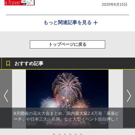
2020年6月15日
もっと関連記事を見る
トップページに戻る
おすすめ記事
8月開催の花火大会まとめ。国内最大級2.4万発「幕張ビ
ーチ」や日本三大「長岡」など大型イベント目白押し！
●
●
●
●
●
●