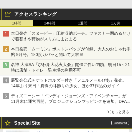
アクセスランキング
1時間
24時間
1週間
1カ月
本日発売「スヌーピー」圧縮収納ポーチ。ファスナー閉めるだけ
で着替えや荷物がスリムにまとまる
本日発売「ムーミン」ボストンバッグが付録、大人のおしゃれ手
帖 9月号。180度ガバッと開いて大容量
名神 大津SA「びわ湖大花火大会」開催に伴い閉鎖。明日15～21
時は店舗・トイレ・駐車場の利用不可
展覧会公式チケットホルダー付き「フェルメールぴあ」発売。
14年ぶり来日「真珠の耳飾りの少女」ほか37作品のガイド
ディズニーシー「インディ・ジョーンズ・アドベンチャー」が
11月末に運営再開。プロジェクションマッピングを追加、DPA
は1500円
もっと見る
Special Site