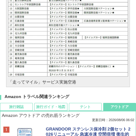
「走ってマイル」サービス実施空港
Amazon トラベル関連ランキング
旅行雑誌
旅行ガイド・地図
テント
アウトドア
Amazon アウトドア の売れ筋ランキング
更新日時：2026/08/06 06:02
ディズニーファン ２０２６年 ９月号 [雑
D40 地球の歩き方 チェンマイ タイ北部の魅
[キャンパーズコレクション 山善] ポップアッ
GRANDOOR ステンレス保冷剤 2個セット 2
誌] (ＤＩＳＮＥＹ ＦＡＮ)
力的な町 2026～2027 地球の歩き方D アジア
プテント 傘みたいに広げて畳める パッとサ
026リニューアル 急速冷凍 空間倍増 衛生的