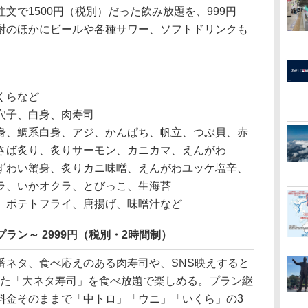
で1500円（税別）だった飲み放題を、999円
酎のほかにビールや各種サワー、ソフトドリンクも
くらなど
穴子、白身、肉寿司
身、鯛系白身、アジ、かんぱち、帆立、つぶ貝、赤
さば炙り、炙りサーモン、カニカマ、えんがわ
ずわい蟹身、炙りカニ味噌、えんがわユッケ塩辛、
ラ、いかオクラ、とびっこ、生海苔
、ポテトフライ、唐揚げ、味噌汁など
ラン～ 2999円（税別・2時間制）
ネタ、食べ応えのある肉寿司や、SNS映えすると
った「大ネタ寿司」を食べ放題で楽しめる。プラン継
料金そのままで「中トロ」「ウニ」「いくら」の3