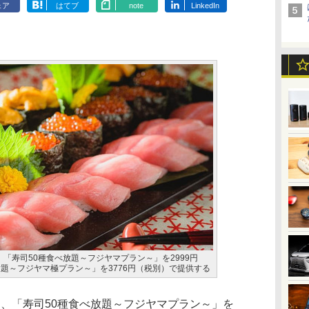
ェア
はてブ
note
LinkedIn
、「寿司50種食べ放題～フジヤマプラン～」を2999円
放題～フジヤマ極プラン～」を3776円（税別）で提供する
は、「寿司50種食べ放題～フジヤマプラン～」を