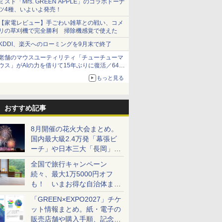
ミスド「Mrs. GREEN APPLE」のコラボドーナ
ツ4種、いよいよ発売！
【家電レビュー】手ごわい雑草との戦い、コメ
リの草刈機で完全勝利 掃除機感覚で使えた
KDDI、楽天へのローミングを9月末で終了
老舗のマウスユーティリティ「チューチューマ
ウス」がAIの力を借りて15年ぶりに復活／64bit
化、Windows 10/11、「Chrome」も走り回
もっと見る
る。復活記念で2026年末まで500円
おすすめ記事
8月開催の花火大会まとめ。
国内最大級2.4万発「幕張ビ
ーチ」や日本三大「長岡」な
ど大型イベント目白押し！
全国で旅行キャンペーン
続々、最大1万5000円オフ
も！ いまお得な自治体まと
め
「GREEN×EXPO2027」チケ
ット情報まとめ。紙・電子の
販売店舗や購入手順、記念チ