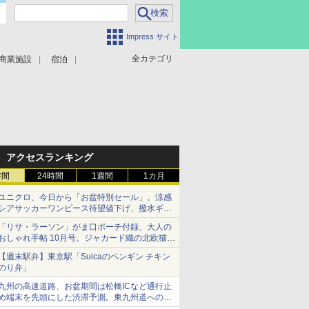
Impress サイト
全カテゴリ
商業施設
宿泊
アクセスランキング
時間
24時間
1週間
1カ月
ユニクロ、今日から「お盆特別セール」。涼感
シアサッカーワンピース待望値下げ、撥水ギア
ショーツは1990円に
「リサ・ラーソン」がま口ポーチ付録、大人の
おしゃれ手帖 10月号。ジャカード織の北欧猫デ
ザイン
【週末駅弁】東京駅「Suicaのペンギン チキン
のり弁」
九州の高速道路、お盆期間は松橋ICなど通行止
め端末を先頭にした渋滞予測。東九州道への迂
回は料金調整を実施