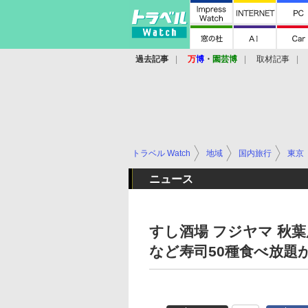
過去記事
万
博
・
園芸博
取材記事
トラベル Watch
地域
国内旅行
東京
ニュース
すし酒場 フジヤマ 秋
など寿司50種食べ放題が