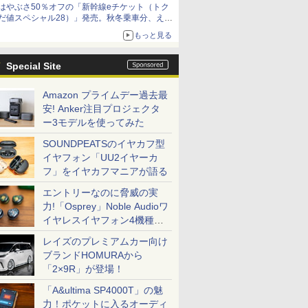
はやぶさ50％オフの「新幹線eチケット（トク
だ値スペシャル28）」発売。秋冬乗車分、えき
ねっと限定
もっと見る
Special Site
Amazon プライムデー過去最
安! Anker注目プロジェクタ
ー3モデルを使ってみた
SOUNDPEATSのイヤカフ型
イヤフォン「UU2イヤーカ
フ」をイヤカフマニアが語る
エントリーなのに脅威の実
力!「Osprey」Noble Audioワ
イヤレスイヤフォン4機種を
一気に聴く
レイズのプレミアムカー向け
ブランドHOMURAから
「2×9R」が登場！
「A&ultima SP4000T」の魅
力！ポケットに入るオーディ