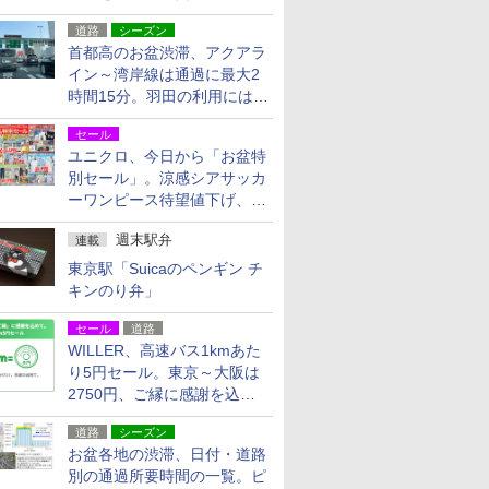
活動・復旧支援
道路
シーズン
首都高のお盆渋滞、アクアラ
イン～湾岸線は通過に最大2
時間15分。羽田の利用には
「空港西出口」の利用検討を
セール
ユニクロ、今日から「お盆特
別セール」。涼感シアサッカ
ーワンピース待望値下げ、撥
水ギアショーツは1990円に
週末駅弁
連載
東京駅「Suicaのペンギン チ
キンのり弁」
セール
道路
WILLER、高速バス1kmあた
り5円セール。東京～大阪は
2750円、ご縁に感謝を込め
た20周年記念キャンペーン
道路
シーズン
お盆各地の渋滞、日付・道路
別の通過所要時間の一覧。ピ