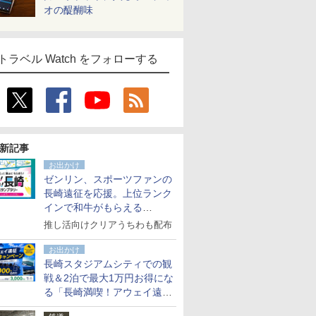
オの醍醐味
トラベル Watch をフォローする
新記事
お出かけ
ゼンリン、スポーツファンの
長崎遠征を応援。上位ランク
インで和牛がもらえる
「GO！GO！長崎スタンプラ
推し活向けクリアうちわも配布
リー」
お出かけ
長崎スタジアムシティでの観
戦＆2泊で最大1万円お得にな
る「長崎満喫！アウェイ遠征
応援キャンペーン」