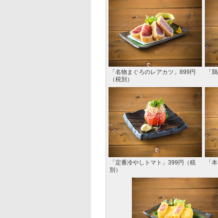
「名物まぐろのレアカツ」899円
「鶏
（税別）
「定番冷やしトマト」399円（税
「本
別）