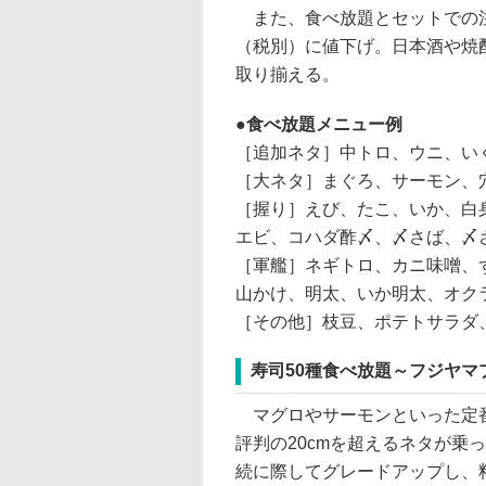
また、食べ放題とセットでの注文
（税別）に値下げ。日本酒や焼
取り揃える。
食べ放題メニュー例
［追加ネタ］中トロ、ウニ、い
［大ネタ］まぐろ、サーモン、
［握り］えび、たこ、いか、白
エビ、コハダ酢〆、〆さば、〆
［軍艦］ネギトロ、カニ味噌、
山かけ、明太、いか明太、オク
［その他］枝豆、ポテトサラダ
寿司50種食べ放題～フジヤマプ
マグロやサーモンといった定番
評判の20cmを超えるネタが乗
続に際してグレードアップし、