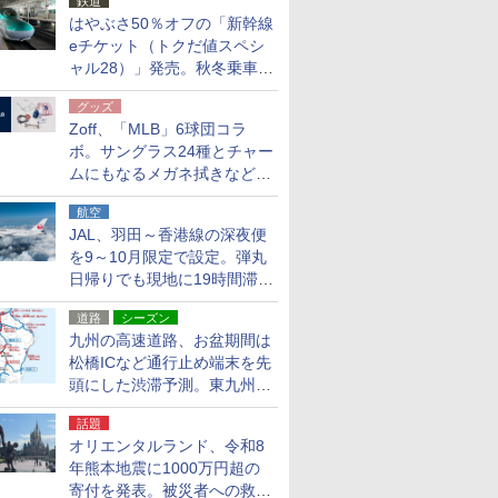
鉄道
はやぶさ50％オフの「新幹線
eチケット（トクだ値スペシ
ャル28）」発売。秋冬乗車
分、えきねっと限定
グッズ
Zoff、「MLB」6球団コラ
ボ。サングラス24種とチャー
ムにもなるメガネ拭きなど雑
貨24種
航空
JAL、羽田～香港線の深夜便
を9～10月限定で設定。弾丸
日帰りでも現地に19時間滞在
できる
道路
シーズン
九州の高速道路、お盆期間は
松橋ICなど通行止め端末を先
頭にした渋滞予測。東九州道
への迂回は料金調整を実施
話題
オリエンタルランド、令和8
年熊本地震に1000万円超の
寄付を発表。被災者への救援