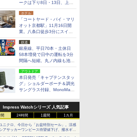
ークは下り8日・13日、上り
14日・15日
ホテル
「コートヤード・バイ・マリ
オット京都駅」11月16日開
業。八条口徒歩3分にスイー
ト含む全270室、ダイニング
鉄道
も併設
銀座線、平日70本・土休日
58本増発で日中の運転を3分
間隔へ短縮。丸ノ内線も池袋
～中野坂上を4分間隔に
アウトドア
本日発売「キャプテンスタッ
グ」ショルダーポーチ＆調光
サングラス付録、MonoMax
9月号増刊
Impress Watchシリーズ 人気記事
時間
24時間
1週間
1カ月
ユニクロ、今日から「お盆特別セール」。涼感
シアサッカーワンピース待望値下げ、撥水ギア
ショーツは1990円に