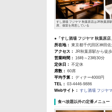
すし酒場 フジヤマ 秋葉原店はJR秋葉
席、個室を用意している
「すし酒場 フジヤマ 秋葉原店
所在地：
東京都千代田区神田佐久
アクセス：
JR秋葉原駅から徒歩
営業時間：
16時～23時30分
定休日：
不定休
席数：
60席
平均予算：
ディナー4000円
TEL：
03-4446-9886
Webサイト：
すし酒場 フジヤマ
食べ放題以外の定番メニュー