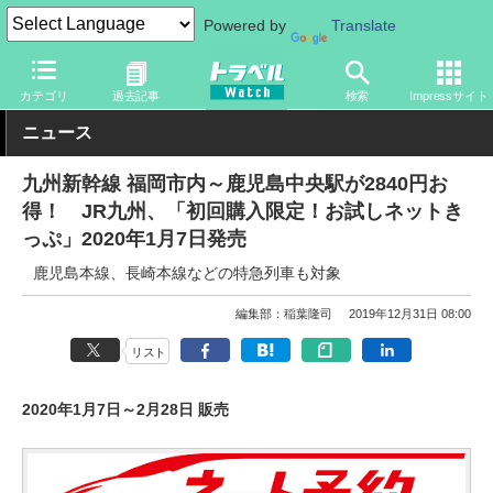
Powered by
Translate
トラベル Watch
地域
国内旅行
九州
カテゴリ
過去記事
検索
Impressサイト
ニュース
九州新幹線 福岡市内～鹿児島中央駅が2840円お
得！ JR九州、「初回購入限定！お試しネットき
っぷ」2020年1月7日発売
鹿児島本線、長崎本線などの特急列車も対象
編集部：稲葉隆司
2019年12月31日 08:00
リスト
2020年1月7日～2月28日 販売