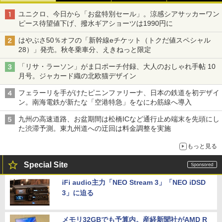
ユニクロ、今日から「お盆特別セール」。涼感シアサッカーワン
ピース待望値下げ、撥水ギアショーツは1990円に
はやぶさ50％オフの「新幹線eチケット（トクだ値スペシャル
28）」発売。秋冬乗車分、えきねっと限定
「リサ・ラーソン」がま口ポーチ付録、大人のおしゃれ手帖 10
月号。ジャカード織の北欧猫デザイン
フェラーリを手がけたピニンファリーナ、日本の鉄道を初デザイ
ン。南海電鉄が新たな「空港特急」をなにわ筋線へ導入
九州の高速道路、お盆期間は松橋ICなど通行止め端末を先頭にし
た渋滞予測。東九州道への迂回は料金調整を実施
もっと見る
Special Site
iFi audio主力「NEO Stream 3」「NEO iDSD
3」に迫る
メモリ32GBでも予算内。産経新聞社がAMD R