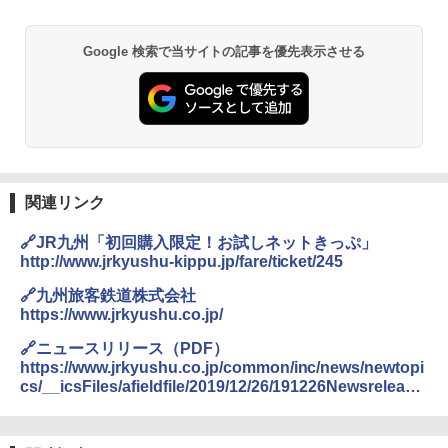
￥6,831
地球の歩き方 スター・ウォーズ
BUNDOK(バンドック)ソロ ドーム 1 EX BDK
Google 検索で当サイトの記事を優先表示させる
-08EX カーキ ソロキャンプ ポリエステル フ
PYKES PEAK (パイクスピーク) 着替えテン
レーム ドーム型 テント
￥2,695
ト プライバシー テント 【中が透けない】 1
人用 折りたたみ 防災グッズ 災害用トイレ ビ
￥14,800
ーチ ピクニック ポップアップテント 携帯 簡
易 トイレテント (ブラック)
僕が見た未来【完全版】
熊撃退スプレー 熊よけスプレー 熊スプレー
￥4,980
【日本企業販売】超強力クマ対策スプレー 30
関連リンク
￥0
0ml（連続噴射30秒）110ml（連続噴射15
秒）射程5～10m 安全ロック搭載 携帯収納袋
🔗JR九州「初回購入限定！お試しネットきっぷ」
ENDLESS BASE 《めざましテレビで紹介》
付き ヒグマ・イノシシ対策 自治体・教育機
テント ワンタッチ RENEW 幅200 2-3人用 43
関の購入実績 登山・キャンプ・アウトドア・
http://www.jrkyushu-kippu.jp/fare/ticket/245
500002(88859)
防災用品 長期保存可能 緊急時用 日本国内発
送
🔗九州旅客鉄道株式会社
A26 地球の歩き方 チェコ ポーランド スロヴ
https://www.jrkyushu.co.jp/
ァキア 2026～2027 地球の歩き方A ヨーロッ
￥5,999
パ
￥3,680
🔗ニュースリリース（PDF）
https://www.jrkyushu.co.jp/common/inc/news/newtopi
￥2,277
[キャンパーズコレクション 山善] 傘みたいに
cs/__icsFiles/afieldfile/2019/12/26/191226Newsrelease
広げるだけ パッとサッとテント ブラックコ
DEWEL パラソル 大型 ビーチ アウトドアパ
01.pdf
ーティング フルクローズ メッシュ 3-4人用
ラソル ガーデン サイトシート付 折りたたみ
簡単設置 ポップアップテント エクルベージ
防水 UVカット 4段階高さ調整 軽量 収納袋付
A09 地球の歩き方 イタリア 2026～2027 地
ュ(BC仕様) PATC-150B(EB)
き
球の歩き方A ヨーロッパ