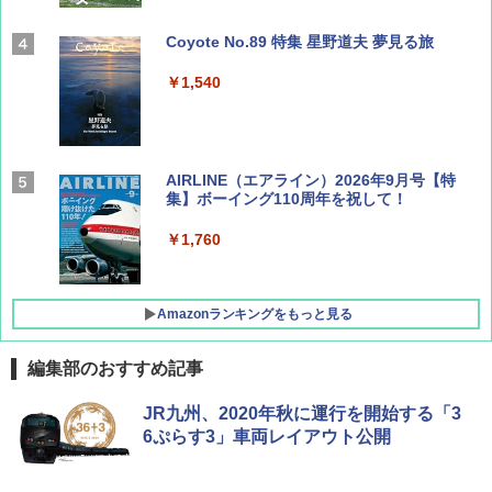
Coyote No.89 特集 星野道夫 夢見る旅
￥1,540
AIRLINE（エアライン）2026年9月号【特
集】ボーイング110周年を祝して！
￥1,760
Amazonランキングをもっと見る
編集部のおすすめ記事
D40 地球の歩き方 チェンマイ タイ北部の魅
[キャンパーズコレクション 山善] ポップアッ
GRANDOOR ステンレス保冷剤 2個セット 2
JR九州、2020年秋に運行を開始する「3
力的な町 2026～2027 地球の歩き方D アジア
プテント 傘みたいに広げて畳める パッとサ
026リニューアル 急速冷凍 空間倍増 衛生的
6ぷらす3」車両レイアウト公開
ッとサンシェード キューブ フルクローズ メ
コンパクト 保冷力長持ち
ッシュ 簡単設置 ワンタッチテント キャンプ
￥2,079
&ハイキング カーキ PATC-150(KH)
￥2,980