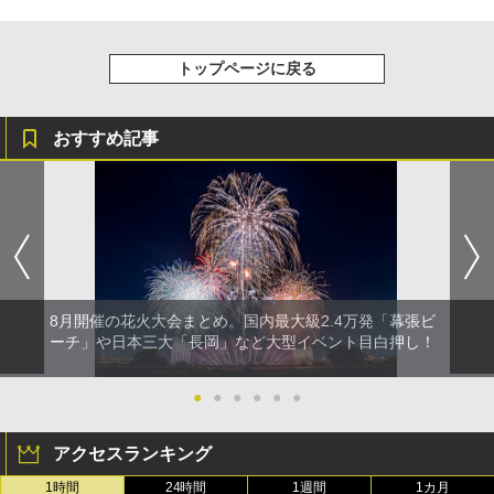
トップページに戻る
おすすめ記事
8月開催の花火大会まとめ。国内最大級2.4万発「幕張ビ
ーチ」や日本三大「長岡」など大型イベント目白押し！
●
●
●
●
●
●
アクセスランキング
1時間
24時間
1週間
1カ月