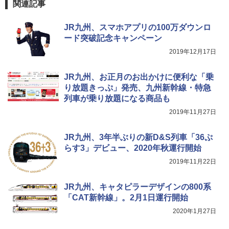
関連記事
￥9,990
￥6,459
￥2,479
JR九州、スマホアプリの100万ダウンロ
ード突破記念キャンペーン
[キャンパーズコレクション 山善] 傘みたいに
着替えテント トイレテント 透けない【換気
2019年12月17日
広げるだけ パッとサッとテント キューブワ
通気窓付き】収納袋付き UVカット 防水 防災
イド ブラックコーティング フルクローズ メ
コンパクト iimono117 (ブルー)
ッシュ 4人用 簡単設置 ポップアップテント P
JR九州、お正月のお出かけに便利な「乗
ATCW-150B エクルベージュ
￥3,080
り放題きっぷ」発売、九州新幹線・特急
￥-
列車が乗り放題になる商品も
2019年11月27日
JR九州、3年半ぶりの新D&S列車「36ぷ
らす3」デビュー、2020年秋運行開始
2019年11月22日
JR九州、キャタピラーデザインの800系
「CAT新幹線」。2月1日運行開始
2020年1月27日