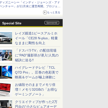
ディズニーシー「インディ・ジョーンズ・アド
ベンチャー」が11月末に運営再開。プロジェク
ションマッピングを追加、DPAは1500円
もっと見る
Special Site
レイズ鍛造1ピースアルミホ
イール「CE28 N-plus」軽量
なままに剛性を向上
「ドスパラTV」の配信現場
に“PAD”撮影班が潜入!人気の
秘訣に迫る!!
ハイグレードテレビ「TCL
Q7D Pro」。圧巻の色彩美で
映画＆ゲームが極上体験に
お値段そのままでメモリ倍
増！メモリ32GBの「お得な
ゲーミングノート」
クリエイティブが作った2万
円台の“小さなピュアオーデ