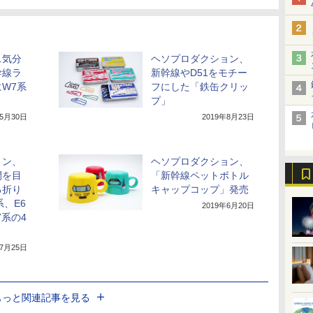
ス気分
ヘソプロダクション、
幹線ラ
新幹線やD51をモチー
W7系
フにした「鉄缶クリッ
プ」
年5月30日
2019年8月23日
ョン、
ヘソプロダクション、
間を目
「新幹線ペットボトル
る折り
キャップコップ」発売
系、E6
2019年6月20日
7系の4
年7月25日
もっと関連記事を見る