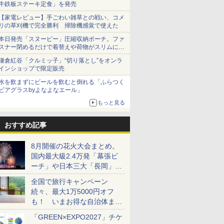
牛鉄板ステーキ定食」を発売
【家電レビュー】手ごわい雑草との戦い、コメ
リの草刈機で完全勝利 掃除機感覚で使えた
本日発売「スヌーピー」圧縮収納ポーチ。ファ
スナー閉めるだけで着替えや荷物がスリムにま
とまる
鎌倉紅谷「クルミッ子」“切り落とし”をオンラ
インショップで限定販売
水を飲まずにビールを飲むと倒れる「ふらつく
ビアグラスbyよなよなエール」
もっと見る
おすすめ記事
8月開催の花火大会まとめ。
国内最大級2.4万発「幕張ビ
ーチ」や日本三大「長岡」な
ど大型イベント目白押し！
全国で旅行キャンペーン
続々、最大1万5000円オフ
も！ いまお得な自治体まと
め
「GREEN×EXPO2027」チケ