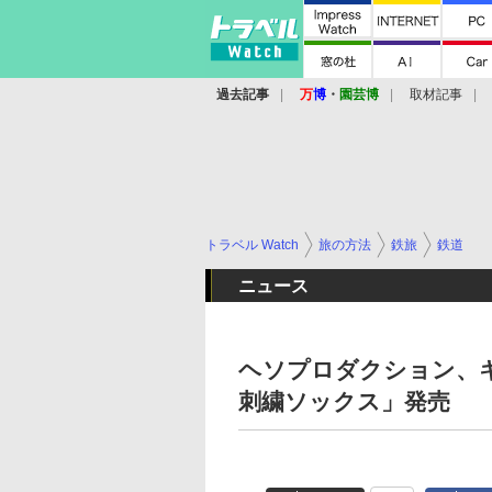
過去記事
万
博
・
園芸博
取材記事
トラベル Watch
旅の方法
鉄旅
鉄道
ニュース
ヘソプロダクション、
刺繍ソックス」発売