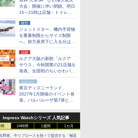
名神 大津SA「びわ湖大花火
大会」開催に伴い閉鎖。明日
15～21時は店舗・トイレ・
駐車場の利用不可
航空
ジェットスター、機内手荷物
を重量制限からサイズ制限
へ。前方座席下に入る分はす
べての運賃で無料に
話題
ルクア大阪の新館「ルクア
サウス」今秋開業の21店舗を
発表。全国初のちいかわパー
クストア/サンリオ新業態1号
お出かけ
店など
東京ディズニーランド、
2027年1月開催のイベント発
表。パルパルーザ第7弾とし
て「ミニーのファンダーラン
ド」を再演
Impress Watchシリーズ 人気記事
時間
24時間
1週間
1カ月
吉野家、牛リブロースを熱々で提供する「極旨