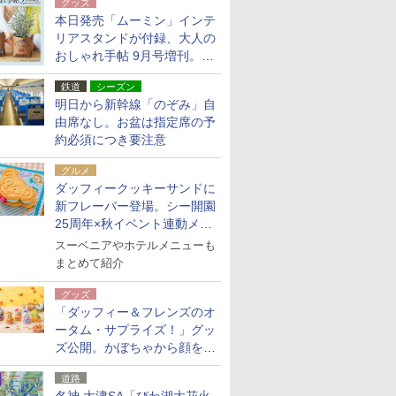
グッズ
本日発売「ムーミン」インテ
リアスタンドが付録、大人の
おしゃれ手帖 9月号増刊。レ
ザー調で高級感ある2個セッ
鉄道
シーズン
ト
明日から新幹線「のぞみ」自
由席なし。お盆は指定席の予
約必須につき要注意
グルメ
ダッフィークッキーサンドに
新フレーバー登場。シー開園
25周年×秋イベント連動メニ
ュー
スーベニアやホテルメニューも
まとめて紹介
グッズ
「ダッフィー＆フレンズのオ
ータム・サプライズ！」グッ
ズ公開。かぼちゃから顔をの
ぞかせたぬいぐるみチャーム
道路
ほか