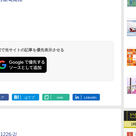
北陸 福井 あわら
品川プリンスホテ
舞浜ビューホテル
箱根湯本温泉 ホテ
ホテルトラスティ東
オリエンタルホテル
下呂温泉 水明館
住友不動産ホテル ヴ
東京ベイ舞浜ホテル
温泉 清風荘（北陸
ル イーストタワー
ｂｙ ＨＵＬＩＣ
ル おかだ
京ベイサイド
東京ベイ
ィラフォンテーヌグラ
ファーストリゾート
8,250円～
最大級の庭園露天風
（旧：東京ベイ舞浜
ンド東京有明
9,958円～
11,200円～
5,450円～
5,200円～
4,290円～
呂の宿 清風荘）
ホテル）
19,541円～
5,758円～
6,070円～
 検索で当サイトの記事を優先表示させる
ェア
はてブ
note
LinkedIn
1
91226-2/