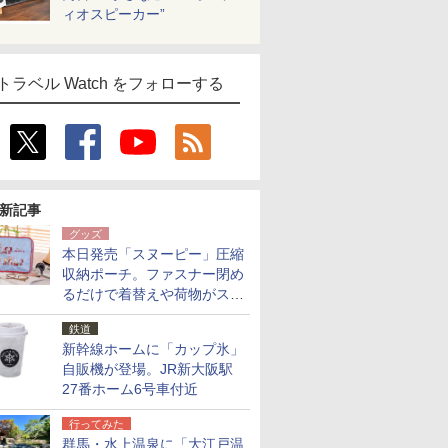
ィオスピーカー”
トラベル Watch をフォローする
新記事
グッズ
本日発売「スヌーピー」圧縮
収納ポーチ。ファスナー閉め
るだけで着替えや荷物がスリ
ムにまとまる
鉄道
新幹線ホームに「カップ氷」
自販機が登場。JR新大阪駅
27番ホーム6号車付近
行ってみた
群馬・水上温泉に「大江戸温