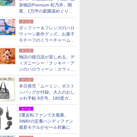
泉物語Premium 松乃井」開
業。1万坪の庭園湯めぐり＆
豪華バイキングを体験してき
グッズ
た！
ダッフィー＆フレンズのハロ
ウィーン新作グッズ。お菓子
モチーフのミラーチャーム/
デザインポーチほか
グッズ
物語の後日談が楽しめる。デ
ィズニーシー「クッキー・ア
ンのハロウィーン・スウィー
トサプライズ」限定グッズ公
グッズ
開
本日発売「ムーミン」ボスト
ンバッグが付録、大人のおし
ゃれ手帖 9月号。180度ガバ
ッと開いて大容量
セール
2重反転ファンで大風量。
3WAYの定番ハンディファン
最新モデルがセール対象に