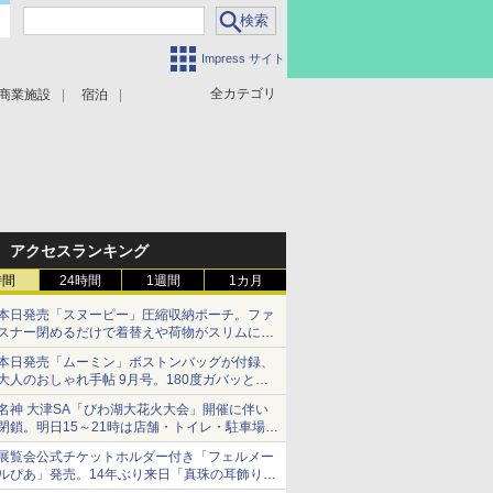
Impress サイト
全カテゴリ
商業施設
宿泊
アクセスランキング
時間
24時間
1週間
1カ月
本日発売「スヌーピー」圧縮収納ポーチ。ファ
スナー閉めるだけで着替えや荷物がスリムにま
とまる
本日発売「ムーミン」ボストンバッグが付録、
大人のおしゃれ手帖 9月号。180度ガバッと開
いて大容量
名神 大津SA「びわ湖大花火大会」開催に伴い
閉鎖。明日15～21時は店舗・トイレ・駐車場の
利用不可
展覧会公式チケットホルダー付き「フェルメー
ルぴあ」発売。14年ぶり来日「真珠の耳飾りの
少女」ほか37作品のガイド