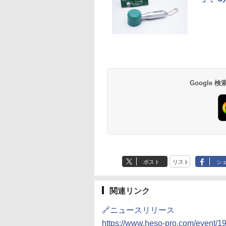
草津温泉 ホテル櫻
品川プリンスホテル
グランドニッコー東
海のサウナ＆スパ
東京ドームホテル
シェラトン・グラン
井
京ベイ 舞浜
オールインクルーシ
デ・トーキョーベ
7,037円～
7,980円～
ブ 島原温泉ホテル
イ・ホテル
14,300円～
6,800円～
南風楼
10,450円～
7,950円～
Google
ポスト
リスト
シ
関連リンク
🔗ニュースリリース
https://www.heso-pro.com/event/1