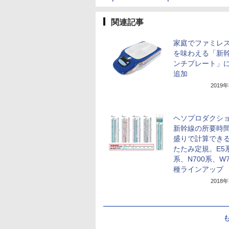
関連記事
家庭でファミレ
を味わえる「新
ンチプレート」に
追加
2019
ヘソプロダクシ
新幹線の所要時
盛りで計算でき
たたみ定規。E5
系、N700系、W
種ラインアップ
2018