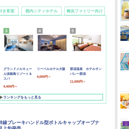
付き客室
都内シティホテル
舞浜ファミリー向け
グランドメルキュー
リーベルホテル大阪
那須温泉 ホテルサン
ル淡路島リゾート＆
バレー那須
4,000円～
スパ
11,000円～
5,400円～
ランキングをもっと見る
幹線ブレーキハンドル型ボトルキャップオープナ
月上旬発売