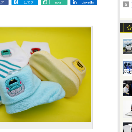
ェア
はてブ
note
LinkedIn