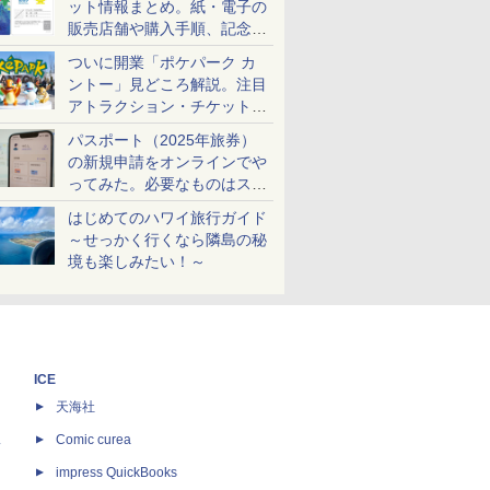
ット情報まとめ。紙・電子の
販売店舗や購入手順、記念チ
ケットも解説
ついに開業「ポケパーク カ
ントー」見どころ解説。注目
アトラクション・チケット手
配・来場前に必要な準備は？
パスポート（2025年旅券）
の新規申請をオンラインでや
ってみた。必要なものはスマ
ホとマイナカードのみ
はじめてのハワイ旅行ガイド
～せっかく行くなら隣島の秘
境も楽しみたい！～
ICE
天海社
ス
Comic curea
impress QuickBooks