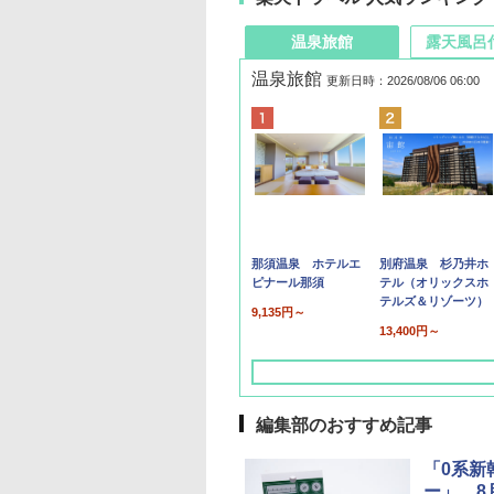
温泉旅館
露天風呂
温泉旅館
更新日時：2026/08/06 06:00
那須温泉 ホテルエ
別府温泉 杉乃井ホ
ピナール那須
テル（オリックスホ
テルズ＆リゾーツ）
9,135円～
13,400円～
編集部のおすすめ記事
「0系新
ー」、8