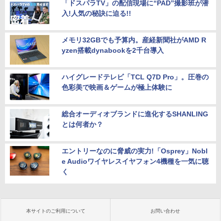
「ドスパラTV」の配信現場に“PAD”撮影班が潜
入!人気の秘訣に迫る!!
メモリ32GBでも予算内。産経新聞社がAMD R
yzen搭載dynabookを2千台導入
ハイグレードテレビ「TCL Q7D Pro」。圧巻の
色彩美で映画＆ゲームが極上体験に
総合オーディオブランドに進化するSHANLING
とは何者か？
エントリーなのに脅威の実力!「Osprey」Nobl
e Audioワイヤレスイヤフォン4機種を一気に聴
く
本サイトのご利用について
お問い合わせ