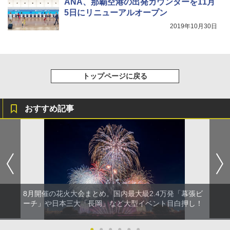
ANA、那覇空港の出発カウンターを11月
5日にリニューアルオープン
2019年10月30日
トップページに戻る
おすすめ記事
8月開催の花火大会まとめ。国内最大級2.4万発「幕張ビ
ーチ」や日本三大「長岡」など大型イベント目白押し！
●
●
●
●
●
●