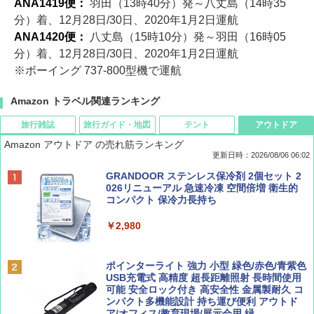
ANA1419便：
羽田（13時40分）発～八丈島（14時35
分）着、12月28日/30日、2020年1月2日運航
ANA1420便：
八丈島（15時10分）発～羽田（16時05
分）着、12月28日/30日、2020年1月2日運航
※ボーイング 737-800型機で運航
Amazon トラベル関連ランキング
旅行雑誌
旅行ガイド・地図
テント
アウトドア
Amazon アウトドア の売れ筋ランキング
更新日時：2026/08/06 06:02
ディズニーファン ２０２６年 ９月号 [雑
D40 地球の歩き方 チェンマイ タイ北部の魅
[キャンパーズコレクション 山善] ポップアッ
GRANDOOR ステンレス保冷剤 2個セット 2
誌] (ＤＩＳＮＥＹ ＦＡＮ)
力的な町 2026～2027 地球の歩き方D アジア
プテント 傘みたいに広げて畳める パッとサ
026リニューアル 急速冷凍 空間倍増 衛生的
ッとサンシェード キューブ フルクローズ メ
コンパクト 保冷力長持ち
ッシュ 簡単設置 ワンタッチテント キャンプ
￥713
￥2,079
&ハイキング カーキ PATC-150(KH)
￥2,980
￥6,832
Coyote No.89 特集 星野道夫 夢見る旅
A09 地球の歩き方 イタリア 2026～2027 地
ポインターライト 強力 小型 緑色/赤色/青紫色
球の歩き方A ヨーロッパ
USB充電式 高精度 超長距離照射 長時間使用
PYKES PEAK (パイクスピーク) 着替えテン
可能 安全ロック付き 高安全性 金属製耐久 コ
￥1,540
ト プライバシー テント 【中が透けない】 1
ンパクト多機能設計 持ち運び便利 アウトド
￥2,479
人用 折りたたみ 防災グッズ 災害用トイレ ビ
ア/オフィス/教育現場/展示会用 緑