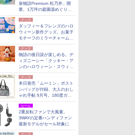
泉物語Premium 松乃井」開
業。1万坪の庭園湯めぐり＆
豪華バイキングを体験してき
グッズ
た！
ダッフィー＆フレンズのハロ
ウィーン新作グッズ。お菓子
モチーフのミラーチャーム/
デザインポーチほか
グッズ
物語の後日談が楽しめる。デ
ィズニーシー「クッキー・ア
ンのハロウィーン・スウィー
トサプライズ」限定グッズ公
グッズ
開
本日発売「ムーミン」ボスト
ンバッグが付録、大人のおし
ゃれ手帖 9月号。180度ガバ
ッと開いて大容量
セール
2重反転ファンで大風量。
3WAYの定番ハンディファン
最新モデルがセール対象に
グッズ