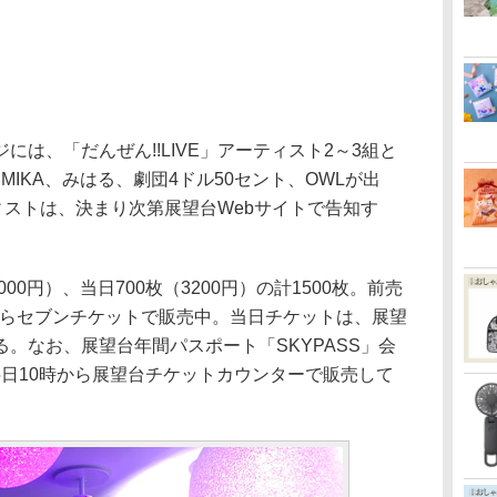
は、「だんぜん!!LIVE」アーティスト2～3組と
MIKA、みはる、劇団4ドル50セント、OWLが出
ティストは、決まり次第展望台Webサイトで告知す
0円）、当日700枚（3200円）の計1500枚。前売
時からセブンチケットで販売中。当日チケットは、展望
。なお、展望台年間パスポート「SKYPASS」会
15日10時から展望台チケットカウンターで販売して