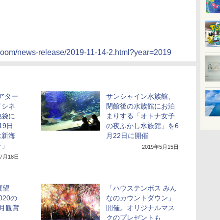
ss-room/news-release/2019-11-14-2.html?year=2019
シアター
サンシャイン水族館、
ドシネ
閉館後の水族館にお泊
池袋に
まりする「オトナ女子
19日
の夜ふかし水族館」を6
は新海
月22日に開催
子」
2019年5月15日
年7月18日
展望
「ハウステンボス みん
20の
なのカウントダウン」
月観賞
開催。オリジナルマス
クのプレゼントも