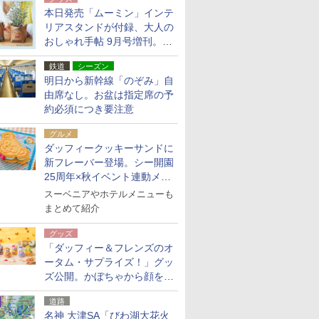
本日発売「ムーミン」インテ
リアスタンドが付録、大人の
おしゃれ手帖 9月号増刊。レ
ザー調で高級感ある2個セッ
鉄道
シーズン
ト
明日から新幹線「のぞみ」自
由席なし。お盆は指定席の予
約必須につき要注意
グルメ
ダッフィークッキーサンドに
新フレーバー登場。シー開園
25周年×秋イベント連動メニ
ュー
スーベニアやホテルメニューも
まとめて紹介
グッズ
「ダッフィー＆フレンズのオ
ータム・サプライズ！」グッ
ズ公開。かぼちゃから顔をの
ぞかせたぬいぐるみチャーム
道路
ほか
名神 大津SA「びわ湖大花火