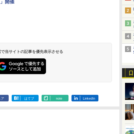
」開催
北陸 福井 あわら
品川プリンスホテ
舞浜ビューホテル
箱根湯本温泉 ホテ
ホテルトラスティ東
オリエンタルホテル
下呂温泉 水明館
住友不動産ホテル ヴ
東京ベイ舞浜ホテル
温泉 清風荘（北陸
ル イーストタワー
ｂｙ ＨＵＬＩＣ
ル おかだ
京ベイサイド
東京ベイ
ィラフォンテーヌグラ
ファーストリゾート
8,250円～
最大級の庭園露天風
（旧：東京ベイ舞浜
ンド東京有明
9,958円～
11,200円～
5,450円～
5,200円～
4,290円～
呂の宿 清風荘）
ホテル）
19,541円～
5,758円～
6,070円～
 検索で当サイトの記事を優先表示させる
ェア
はてブ
note
LinkedIn