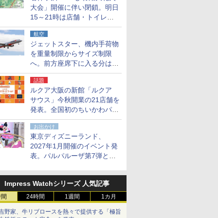
大会」開催に伴い閉鎖。明日
15～21時は店舗・トイレ・
駐車場の利用不可
航空
ジェットスター、機内手荷物
を重量制限からサイズ制限
へ。前方座席下に入る分はす
べての運賃で無料に
話題
ルクア大阪の新館「ルクア
サウス」今秋開業の21店舗を
発表。全国初のちいかわパー
クストア/サンリオ新業態1号
お出かけ
店など
東京ディズニーランド、
2027年1月開催のイベント発
表。パルパルーザ第7弾とし
て「ミニーのファンダーラン
ド」を再演
Impress Watchシリーズ 人気記事
時間
24時間
1週間
1カ月
吉野家、牛リブロースを熱々で提供する「極旨