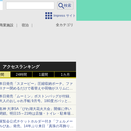
Impress サイト
全カテゴリ
商業施設
宿泊
アクセスランキング
時間
24時間
1週間
1カ月
本日発売「スヌーピー」圧縮収納ポーチ。ファ
スナー閉めるだけで着替えや荷物がスリムにま
とまる
本日発売「ムーミン」ボストンバッグが付録、
大人のおしゃれ手帖 9月号。180度ガバッと開
いて大容量
名神 大津SA「びわ湖大花火大会」開催に伴い
閉鎖。明日15～21時は店舗・トイレ・駐車場の
利用不可
展覧会公式チケットホルダー付き「フェルメー
ルぴあ」発売。14年ぶり来日「真珠の耳飾りの
少女」ほか37作品のガイド