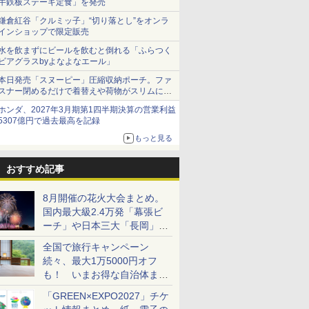
牛鉄板ステーキ定食」を発売
鎌倉紅谷「クルミッ子」“切り落とし”をオンラ
インショップで限定販売
水を飲まずにビールを飲むと倒れる「ふらつく
ビアグラスbyよなよなエール」
本日発売「スヌーピー」圧縮収納ポーチ。ファ
スナー閉めるだけで着替えや荷物がスリムにま
とまる
ホンダ、2027年3月期第1四半期決算の営業利益
5307億円で過去最高を記録
もっと見る
おすすめ記事
8月開催の花火大会まとめ。
国内最大級2.4万発「幕張ビ
ーチ」や日本三大「長岡」な
ど大型イベント目白押し！
全国で旅行キャンペーン
続々、最大1万5000円オフ
も！ いまお得な自治体まと
め
「GREEN×EXPO2027」チケ