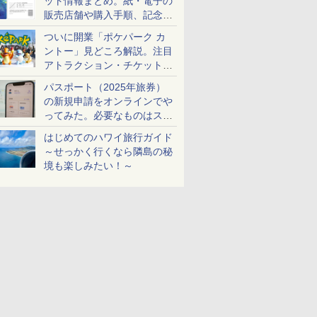
ット情報まとめ。紙・電子の
販売店舗や購入手順、記念チ
ケットも解説
ついに開業「ポケパーク カ
ントー」見どころ解説。注目
アトラクション・チケット手
配・来場前に必要な準備は？
パスポート（2025年旅券）
の新規申請をオンラインでや
ってみた。必要なものはスマ
ホとマイナカードのみ
はじめてのハワイ旅行ガイド
～せっかく行くなら隣島の秘
境も楽しみたい！～