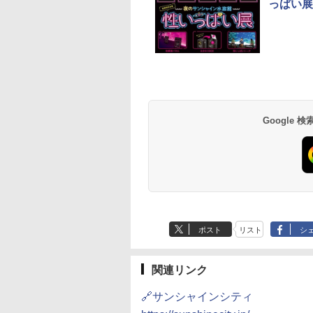
っぱい展
草津温泉 ホテル櫻
品川プリンスホテル
グランドニッコー東
海のサウナ＆スパ
東京ドームホテル
シェラトン・グラン
井
京ベイ 舞浜
オールインクルーシ
デ・トーキョーベ
7,037円～
7,980円～
ブ 島原温泉ホテル
イ・ホテル
14,300円～
6,800円～
南風楼
10,450円～
7,950円～
Google
ポスト
リスト
シ
関連リンク
🔗サンシャインシティ