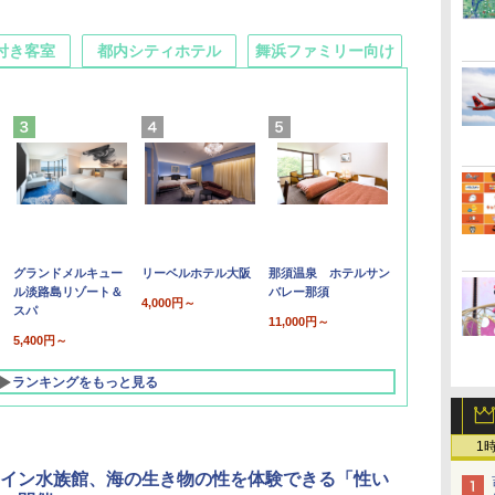
付き客室
都内シティホテル
舞浜ファミリー向け
グランドメルキュー
リーベルホテル大阪
那須温泉 ホテルサン
ル淡路島リゾート＆
バレー那須
4,000円～
スパ
11,000円～
5,400円～
ランキングをもっと見る
1
イン水族館、海の生き物の性を体験できる「性い