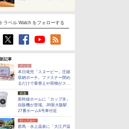
トラベル Watch をフォローする
新記事
グッズ
本日発売「スヌーピー」圧縮
収納ポーチ。ファスナー閉め
るだけで着替えや荷物がスリ
ムにまとまる
鉄道
新幹線ホームに「カップ氷」
自販機が登場。JR新大阪駅
27番ホーム6号車付近
行ってみた
群馬・水上温泉に「大江戸温