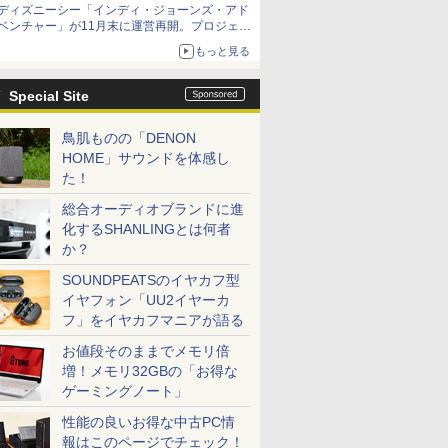
ディズニーシー「インディ・ジョーンズ・アド
ベンチャー」が11月末に運営再開。プロジェク
ションマッピングを追加、DPAは1500円
もっと見る
Special Site
鳥肌ものの「DENON
HOME」サウンドを体感し
た！
総合オーディオブランドに進
化するSHANLINGとは何者
か？
SOUNDPEATSのイヤカフ型
イヤフォン「UU2イヤーカ
フ」をイヤカフマニアが語る
お値段そのままでメモリ倍
増！メモリ32GBの「お得な
ゲーミングノート」
性能の良いお得な中古PC情
報はこのページでチェック！