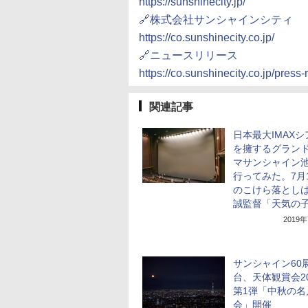
https://sunshinecity.jp/
🔗株式会社サンシャインシティ
https://co.sunshinecity.co.jp/
🔗ニュースリリース
https://co.sunshinecity.co.jp/pre
関連記事
日本最大IMAX
を擁するグラン
マサンシャイン
行ってみた。7月
のこけら落とし
誠監督「天気の
2019
サンシャイン60
台、天体観賞会20
第1弾「中秋の名
会」開催