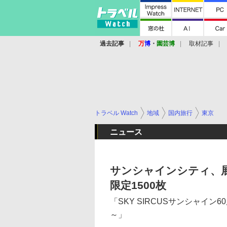
過去記事
万
博
・
園芸博
取材記事
トラベル Watch
地域
国内旅行
東京
ニュース
サンシャインシティ、
限定1500枚
「SKY SIRCUSサンシャイン60展
～」