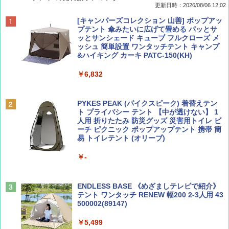
更新日時：2026/08/06 12:02
ディズニーファン ２０２６年 ９月号 [雑
D40 地球の歩き方 チェンマイ タイ北部の魅
[キャンパーズコレクション 山善] ポップアッ
誌] (ＤＩＳＮＥＹ ＦＡＮ)
力的な町 2026～2027 地球の歩き方D アジア
プテント 傘みたいに広げて畳める パッとサ
ッとサンシェード キューブ フルクローズ メ
ッシュ 簡単設置 ワンタッチテント キャンプ
￥713
￥2,079
&ハイキング カーキ PATC-150(KH)
￥6,832
Coyote No.89 特集 星野道夫 夢見る旅
A09 地球の歩き方 イタリア 2026～2027 地
球の歩き方A ヨーロッパ
PYKES PEAK (パイクスピーク) 着替えテン
￥1,540
ト プライバシー テント 【中が透けない】 1
￥2,479
人用 折りたたみ 防災グッズ 災害用トイレ ビ
ーチ ピクニック ポップアップテント 携帯 簡
易 トイレテント (オリーブ)
山と溪谷 2026年8月号「南アルプス大全」
A26 地球の歩き方 チェコ ポーランド スロヴ
￥-
ァキア 2026～2027 地球の歩き方A ヨーロッ
パ
￥1,540
￥2,277
ENDLESS BASE 《めざましテレビで紹介》
テント ワンタッチ RENEW 幅200 2-3人用 43
500002(89147)
AIRLINE（エアライン）2026年9月号【特
地球の歩き方 スター・ウォーズ
集】ボーイング110周年を祝して！
￥5,499