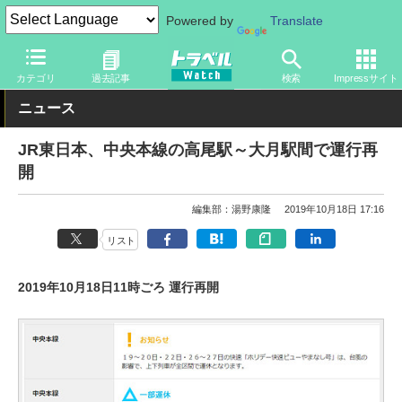
Powered by
Translate
トラベル Watch
旅の方法
鉄旅
鉄道
カテゴリ
過去記事
検索
Impressサイト
ニュース
JR東日本、中央本線の高尾駅～大月駅間で運行再
開
編集部：湯野康隆
2019年10月18日 17:16
リスト
2019年10月18日11時ごろ 運行再開