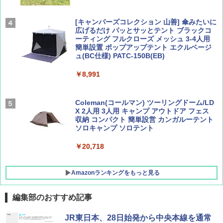
￥2,695
￥1,760
[キャンパーズコレクション 山善] 傘みたいに
広げるだけ パッとサッとテント ブラックコ
ーティング フルクローズ メッシュ 3-4人用
簡単設置 ポップアップテント エクルベージ
BE-PAL(ビ-パル) 2026年 9 月号【特別付録:
新しい日本地理 地図・統計・移動から読み
ュ(BC仕様) PATC-150B(EB)
SOTO ミニマル"旅"財布 ランダム2種】
解く (講談社現代新書)
￥8,991
￥1,500
￥1,540
Coleman(コールマン) ツーリングドーム/LD
X 2人用 3人用 キャンプ アウトドア フェス
収納 コンパクト 簡単設営 カンガルーテント
ソロキャンプ ソロテント
￥20,718
Amazonランキングをもっと見る
編集部のおすすめ記事
BUNDOK(バンドック)ソロ ドーム 1 EX BDK
JR東日本、28日始発から中央本線を通常
-08EX カーキ ソロキャンプ ポリエステル フ