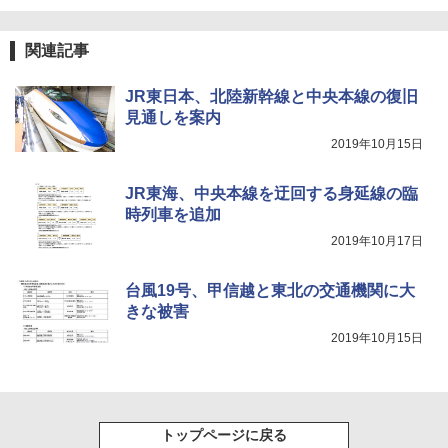
ア/オフィス/教育現場/展示会用 緑
￥1,180
関連記事
JR東日本、北陸新幹線と中央本線の復旧
電動エアーポンプ SUP用 20PSI 電動ポンプ
ゴムボート 空気入れ 空気抜き 自動停止 過熱
見通しを案内
保護 日光可読lcd 7種類ノズル付き
2019年10月15日
￥7,299
JR東海、中央本線を迂回する身延線の臨
時列車を追加
2019年10月17日
台風19号、甲信越と東北の交通機関に大
きな被害
2019年10月15日
トップページに戻る