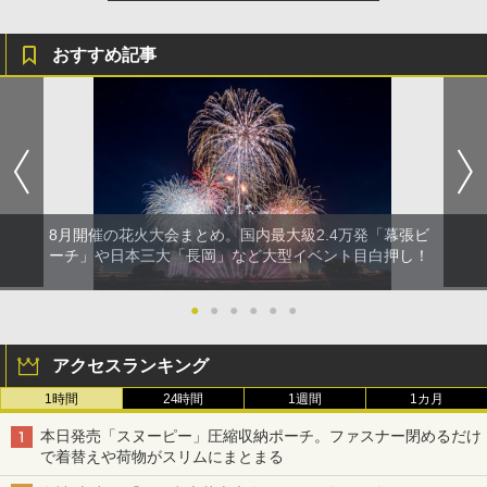
おすすめ記事
8月開催の花火大会まとめ。国内最大級2.4万発「幕張ビ
ーチ」や日本三大「長岡」など大型イベント目白押し！
●
●
●
●
●
●
アクセスランキング
1時間
24時間
1週間
1カ月
本日発売「スヌーピー」圧縮収納ポーチ。ファスナー閉めるだけ
で着替えや荷物がスリムにまとまる