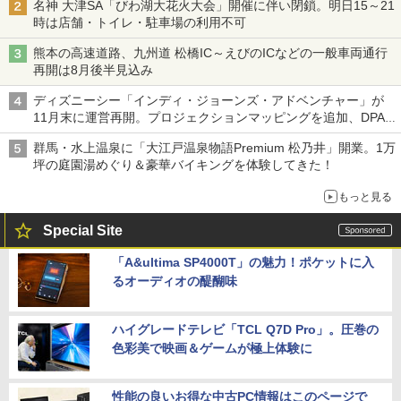
名神 大津SA「びわ湖大花火大会」開催に伴い閉鎖。明日15～21
時は店舗・トイレ・駐車場の利用不可
熊本の高速道路、九州道 松橋IC～えびのICなどの一般車両通行
再開は8月後半見込み
ディズニーシー「インディ・ジョーンズ・アドベンチャー」が
11月末に運営再開。プロジェクションマッピングを追加、DPA
は1500円
群馬・水上温泉に「大江戸温泉物語Premium 松乃井」開業。1万
坪の庭園湯めぐり＆豪華バイキングを体験してきた！
もっと見る
Special Site
「A&ultima SP4000T」の魅力！ポケットに入
るオーディオの醍醐味
ハイグレードテレビ「TCL Q7D Pro」。圧巻の
色彩美で映画＆ゲームが極上体験に
性能の良いお得な中古PC情報はこのページで