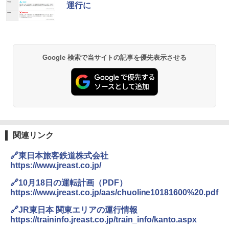
運行に
レーム テント
￥14,800
GRANDOOR ステンレス保冷剤 2個セット 2
Google 検索で当サイトの記事を優先表示させる
026リニューアル 急速冷凍 空間倍増 衛生的
コンパクト 保冷力長持ち
￥2,980
DEWEL パラソル 大型 ビーチ アウトドアパ
ラソル ガーデン サイトシート付 折りたたみ
関連リンク
防水 UVカット 4段階高さ調整 軽量 収納袋付
き
🔗東日本旅客鉄道株式会社
https://www.jreast.co.jp/
￥6,459
🔗10月18日の運転計画（PDF）
https://www.jreast.co.jp/aas/chuoline10181600%20.pdf
ポインターライト 強力 小型 緑色/赤色/青紫色
USB充電式 高精度 超長距離照射 長時間使用
🔗JR東日本 関東エリアの運行情報
可能 安全ロック付き 高安全性 金属製耐久 コ
https://traininfo.jreast.co.jp/train_info/kanto.aspx
ンパクト多機能設計 持ち運び便利 アウトド