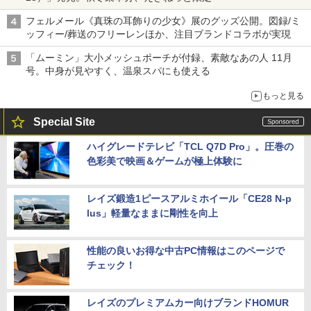
フェルメール《真珠の耳飾りの少女》展のグッズ公開。図録/ミ
ッフィー/葬送のフリーレンほか、注目ブランドコラボが実現
「ムーミン」大小メッシュポーチが付録、素敵なあの人 11月
号。中身が見やすく、温泉スパにも使える
もっと見る
Special Site
ハイグレードテレビ「TCL Q7D Pro」。圧巻の
色彩美で映画＆ゲームが極上体験に
レイズ鍛造1ピースアルミホイール「CE28 N-p
lus」軽量なままに剛性を向上
性能の良いお得な中古PC情報はこのページで
チェック！
レイズのプレミアムカー向けブランドHOMUR