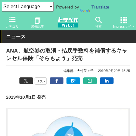
Powered by
Translate
トラベル Watch
企業・政府・官庁
国内エアライン
ANA
カテゴリ
過去記事
検索
Impressサイト
ニュース
ANA、航空券の取消・払戻手数料を補償するキャ
ンセル保険「そらもよう」発売
編集部：大竹菜々子
2019年9月20日 15:25
リスト
2019年10月1日 発売