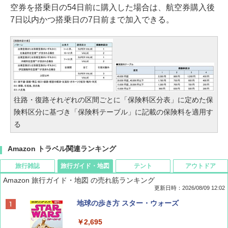
空券を搭乗日の54日前に購入した場合は、航空券購入後
7日以内かつ搭乗日の7日前まで加入できる。
往路・復路それぞれの区間ごとに「保険料区分表」に定めた保
険料区分に基づき「保険料テーブル」に記載の保険料を適用す
る
Amazon トラベル関連ランキング
旅行雑誌
旅行ガイド・地図
テント
アウトドア
Amazon 旅行ガイド・地図 の売れ筋ランキング
更新日時：2026/08/09 12:02
BE-PAL(ビ-パル) 2026年 9 月号【特別付録:
地球の歩き方 スター・ウォーズ
SOTO ミニマル"旅"財布 ランダム2種】
￥2,695