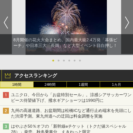
8月開催の花火大会まとめ。国内最大級2.4万発「幕張ビ
ーチ」や日本三大「長岡」など大型イベント目白押し！
●
●
●
●
●
●
アクセスランキング
1時間
24時間
1週間
1カ月
ユニクロ、今日から「お盆特別セール」。涼感シアサッカーワン
ピース待望値下げ、撥水ギアショーツは1990円に
九州の高速道路、お盆期間は松橋ICなど通行止め端末を先頭にし
た渋滞予測。東九州道への迂回は料金調整を実施
はやぶさ50％オフの「新幹線eチケット（トクだ値スペシャル
28）」発売。秋冬乗車分、えきねっと限定