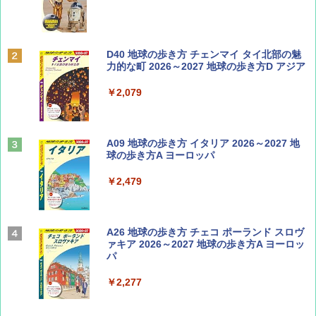
￥1,500
ディズニーファン ２０２６年 ９月号 [雑
D40 地球の歩き方 チェンマイ タイ北部の魅
誌] (ＤＩＳＮＥＹ ＦＡＮ)
力的な町 2026～2027 地球の歩き方D アジア
￥713
￥2,079
山と溪谷 2026年8月号「南アルプス大全」
A09 地球の歩き方 イタリア 2026～2027 地
球の歩き方A ヨーロッパ
￥1,540
￥2,479
Coyote No.89 特集 星野道夫 夢見る旅
A26 地球の歩き方 チェコ ポーランド スロヴ
ァキア 2026～2027 地球の歩き方A ヨーロッ
パ
￥1,540
￥2,277