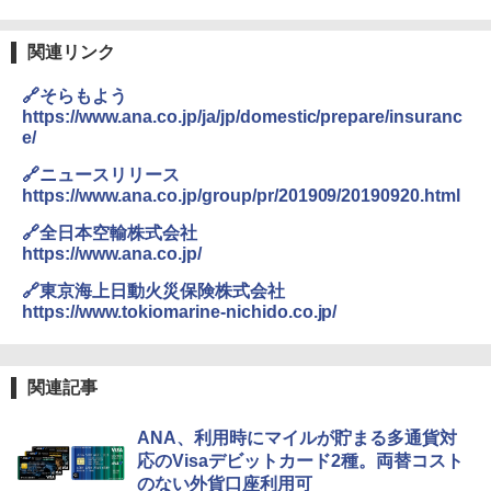
￥4,980
熊撃退スプレー 熊よけスプレー 熊スプレー
関連リンク
【日本企業販売】超強力クマ対策スプレー 30
0ml（連続噴射30秒）110ml（連続噴射15
🔗そらもよう
ENDLESS BASE 《めざましテレビで紹介》
秒）射程5～10m 安全ロック搭載 携帯収納袋
テント ワンタッチ RENEW 幅200 2-3人用 43
付き ヒグマ・イノシシ対策 自治体・教育機
https://www.ana.co.jp/ja/jp/domestic/prepare/insuranc
500002(89232)
関の購入実績 登山・キャンプ・アウトドア・
e/
防災用品 長期保存可能 緊急時用 日本国内発
送
🔗ニュースリリース
￥5,999
https://www.ana.co.jp/group/pr/201909/20190920.html
￥3,680
🔗全日本空輸株式会社
[キャンパーズコレクション 山善] 傘みたいに
https://www.ana.co.jp/
広げるだけ パッとサッとテント ブラックコ
ーティング フルクローズ メッシュ 3-4人用
ポインターライト 強力 小型 緑色/赤色/青紫色
🔗東京海上日動火災保険株式会社
簡単設置 ポップアップテント エクルベージ
USB充電式 高精度 超長距離照射 長時間使用
https://www.tokiomarine-nichido.co.jp/
ュ(BC仕様) PATC-150B(EB)
可能 安全ロック付き 高安全性 金属製耐久 コ
ンパクト多機能設計 持ち運び便利 アウトド
ア/オフィス/教育現場/展示会用 緑
￥9,990
関連記事
￥1,180
[キャンパーズコレクション 山善] 傘みたいに
広げるだけ パッとサッとテント キューブワ
ANA、利用時にマイルが貯まる多通貨対
イド ブラックコーティング フルクローズ メ
HYREKK 八角形タープ 防水タープ 3×4.5m
応のVisaデビットカード2種。両替コスト
ッシュ 4人用 簡単設置 ポップアップテント P
ブラックラバーコーティング UPF50+ UVカ
のない外貨口座利用可
ATCW-150B エクルベージュ
ット 5000mm耐水圧 210D生地 遮光