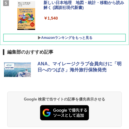
AIRLINE（エアライン）2026年9月号【特
新しい日本地理 地図・統計・移動から読み
集】ボーイング110周年を祝して！
解く (講談社現代新書)
￥1,760
￥1,540
Amazonランキングをもっと見る
編集部のおすすめ記事
[キャンパーズコレクション 山善] ポップアッ
GRANDOOR ステンレス保冷剤 2個セット 2
ANA、マイレージクラブ会員向けに「明
プテント 傘みたいに広げて畳める パッとサ
026リニューアル 急速冷凍 空間倍増 衛生的
日へのつばさ」海外旅行保険発売
ッとサンシェード キューブ フルクローズ メ
コンパクト 保冷力長持ち
ッシュ 簡単設置 ワンタッチテント キャンプ
&ハイキング カーキ PATC-150(KH)
￥2,980
￥6,830
DEWEL パラソル 大型 ビーチ アウトドアパ
Google 検索で当サイトの記事を優先表示させる
ラソル ガーデン サイトシート付 折りたたみ
PYKES PEAK (パイクスピーク) 着替えテン
防水 UVカット 4段階高さ調整 軽量 収納袋付
ト プライバシー テント 【中が透けない】 1
き
人用 折りたたみ 防災グッズ 災害用トイレ ビ
ーチ ピクニック ポップアップテント 携帯 簡
￥6,459
易 トイレテント (ブラック)