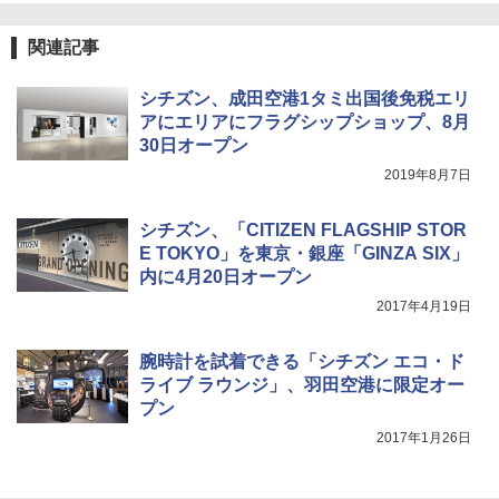
[キャンパーズコレクション 山善] 傘みたいに
広げるだけ パッとサッとテント ブラックコ
DEWEL パラソル 大型 ビーチ アウトドアパ
関連記事
ーティング フルクローズ メッシュ 3-4人用
ラソル ガーデン サイトシート付 折りたたみ
簡単設置 ポップアップテント エクルベージ
防水 UVカット 4段階高さ調整 軽量 収納袋付
新しい日本地理 地図・統計・移動から読み
シチズン、成田空港1タミ出国後免税エリ
ュ(BC仕様) PATC-150B(EB)
き
解く (講談社現代新書)
アにエリアにフラグシップショップ、8月
￥8,991
￥6,459
￥1,540
30日オープン
2019年8月7日
Coleman(コールマン) ツーリングドーム/LD
ポインターライト 強力 小型 緑色/赤色/青紫色
X 2人用 3人用 キャンプ アウトドア フェス
USB充電式 高精度 超長距離照射 長時間使用
シチズン、「CITIZEN FLAGSHIP STOR
収納 コンパクト 簡単設営 カンガルーテント
可能 安全ロック付き 高安全性 金属製耐久 コ
E TOKYO」を東京・銀座「GINZA SIX」
ソロキャンプ ソロテント
ンパクト多機能設計 持ち運び便利 アウトド
内に4月20日オープン
ア/オフィス/教育現場/展示会用 緑
￥20,718
2017年4月19日
￥1,180
腕時計を試着できる「シチズン エコ・ド
ライブ ラウンジ」、羽田空港に限定オー
プン
2017年1月26日