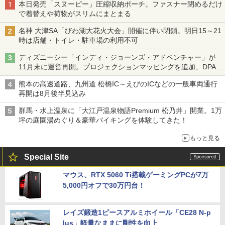
本日発売「スヌーピー」圧縮収納ポーチ。ファスナー閉めるだけ
で着替えや荷物がスリムにまとまる
名神 大津SA「びわ湖大花火大会」開催に伴い閉鎖。明日15～21
時は店舗・トイレ・駐車場の利用不可
ディズニーシー「インディ・ジョーンズ・アドベンチャー」が
11月末に運営再開。プロジェクションマッピングを追加、DPA
は1500円
熊本の高速道路、九州道 松橋IC～えびのICなどの一般車両通行
再開は8月後半見込み
群馬・水上温泉に「大江戸温泉物語Premium 松乃井」開業。1万
坪の庭園湯めぐり＆豪華バイキングを体験してきた！
もっと見る
Special Site
マウス、RTX 5060 Ti搭載ゲーミングPCが7万
5,000円オフで30万円台！
レイズ鍛造1ピースアルミホイール「CE28 N-p
lus」軽量なままに剛性を向上