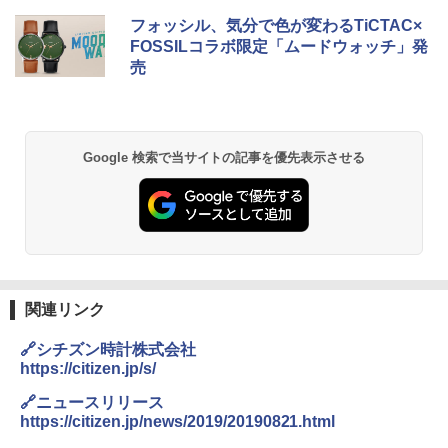
D40 地球の歩き方 チェンマイ タイ北部の魅
[キャンパーズコレクション 山善] ポップアッ
BUNDOK(バンドック)ソロ ドーム 1 EX BDK
フォッシル、気分で色が変わるTiCTAC×
力的な町 2026～2027 地球の歩き方D アジア
プテント 傘みたいに広げて畳める パッとサ
-08EX カーキ ソロキャンプ ポリエステル フ
FOSSILコラボ限定「ムードウォッチ」発
ッとサンシェード キューブ フルクローズ メ
レーム テント
売
ッシュ 簡単設置 ワンタッチテント キャンプ
￥2,079
&ハイキング カーキ PATC-150(KH)
￥14,800
￥6,832
A09 地球の歩き方 イタリア 2026～2027 地
GRANDOOR ステンレス保冷剤 2個セット 2
Google 検索で当サイトの記事を優先表示させる
球の歩き方A ヨーロッパ
026リニューアル 急速冷凍 空間倍増 衛生的
PYKES PEAK (パイクスピーク) 着替えテン
コンパクト 保冷力長持ち
ト プライバシー テント 【中が透けない】 1
￥2,479
人用 折りたたみ 防災グッズ 災害用トイレ ビ
￥2,980
ーチ ピクニック ポップアップテント 携帯 簡
易 トイレテント (ブラック)
A26 地球の歩き方 チェコ ポーランド スロヴ
熊撃退スプレー 熊よけスプレー 熊スプレー
￥4,980
ァキア 2026～2027 地球の歩き方A ヨーロッ
【日本企業販売】超強力クマ対策スプレー 30
パ
0ml（連続噴射30秒）110ml（連続噴射15
関連リンク
秒）射程5～10m 安全ロック搭載 携帯収納袋
￥2,277
ENDLESS BASE 《めざましテレビで紹介》
付き ヒグマ・イノシシ対策 自治体・教育機
🔗シチズン時計株式会社
テント ワンタッチ RENEW 幅200 2-3人用 43
関の購入実績 登山・キャンプ・アウトドア・
https://citizen.jp/s/
500002(88859)
防災用品 長期保存可能 緊急時用 日本国内発
送
地球の歩き方 スター・ウォーズ
🔗ニュースリリース
￥5,499
https://citizen.jp/news/2019/20190821.html
￥3,680
￥2,695