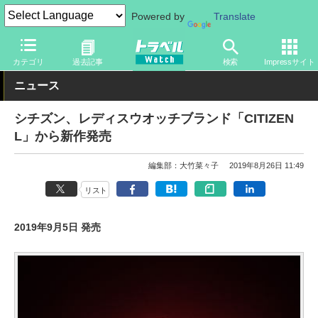
Powered by
Translate
トラベル Watch
旅のアイテム
ガジェット
その他
カテゴリ
過去記事
検索
Impressサイト
ニュース
シチズン、レディスウオッチブランド「CITIZEN
L」から新作発売
編集部：大竹菜々子
2019年8月26日 11:49
リスト
2019年9月5日 発売