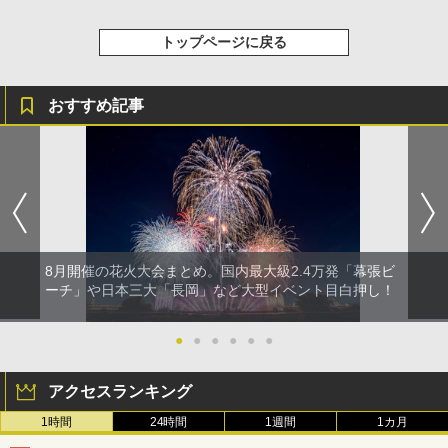
トップページに戻る
おすすめ記事
8月開催の花火大会まとめ。国内最大級2.4万発「幕張ビ
ーチ」や日本三大「長岡」など大型イベント目白押し！
●
●
●
●
●
●
アクセスランキング
1時間
24時間
1週間
1カ月