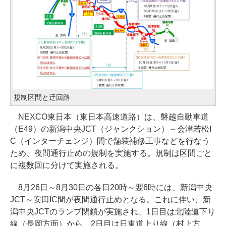
規制区間と迂回路
NEXCO東日本（東日本高速道路）は、磐越自動車道
（E49）の新潟中央JCT（ジャンクション）～会津若松I
C（インターチェンジ）間で舗装補修工事などを行なう
ため、夜間通行止めの規制を実施する。規制は区間ごと
に複数回に分けて実施される。
8月26日～8月30日の各日20時～翌6時には、新潟中央
JCT～安田IC間が夜間通行止めとなる。これに伴い、新
潟中央JCTのランプ閉鎖が実施され、1日目は北陸道下り
線（長岡方面）から、2日目は日東道上り線（村上方