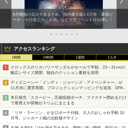
8月開催の花火大会まとめ。国内最大級2.4万発「幕張ビ
ーチ」や日本三大「長岡」など大型イベント目白押し！
●
●
●
●
●
●
アクセスランキング
1時間
24時間
1週間
1カ月
クロックスのリカバリーサンダルがセールで半額。23～31cmの
幅広いサイズ展開、独自のクッション素材を採用
ディズニーシー「インディ・ジョーンズ・アドベンチャー」が
11月末に運営再開。プロジェクションマッピングを追加、DPA
は1500円
本日発売「スヌーピー」圧縮収納ポーチ。ファスナー閉めるだけ
で着替えや荷物がスリムにまとまる
「リサ・ラーソン」がま口ポーチ付録、大人のおしゃれ手帖 10
月号。ジャカード織の北欧猫デザイン
名神 大津SA「びわ湖大花火大会」開催に伴い閉鎖。明日15～21