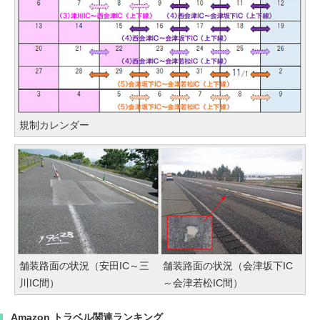
規制カレンダー
舗装路面の状況（安田IC～三
舗装路面の状況（会津坂下IC
川IC間）
～会津若松IC間）
Amazon トラベル関連ランキング