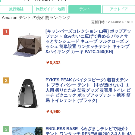
旅行雑誌
旅行ガイド・地図
テント
アウトドア
Amazon テント の売れ筋ランキング
更新日時：2026/08/06 18:02
ディズニーファン ２０２６年 ９月号 [雑
D40 地球の歩き方 チェンマイ タイ北部の魅
[キャンパーズコレクション 山善] ポップアッ
誌] (ＤＩＳＮＥＹ ＦＡＮ)
力的な町 2026～2027 地球の歩き方D アジア
プテント 傘みたいに広げて畳める パッとサ
ッとサンシェード キューブ フルクローズ メ
ッシュ 簡単設置 ワンタッチテント キャンプ
￥713
￥2,079
&ハイキング カーキ PATC-150(KH)
￥6,832
Coyote No.89 特集 星野道夫 夢見る旅
A09 地球の歩き方 イタリア 2026～2027 地
球の歩き方A ヨーロッパ
PYKES PEAK (パイクスピーク) 着替えテン
￥1,540
ト プライバシー テント 【中が透けない】 1
￥2,479
人用 折りたたみ 防災グッズ 災害用トイレ ビ
ーチ ピクニック ポップアップテント 携帯 簡
易 トイレテント (ブラック)
山と溪谷 2026年8月号「南アルプス大全」
A26 地球の歩き方 チェコ ポーランド スロヴ
￥4,980
ァキア 2026～2027 地球の歩き方A ヨーロッ
パ
￥1,540
￥2,277
ENDLESS BASE 《めざましテレビで紹介》
テント ワンタッチ RENEW 幅200 2-3人用 43