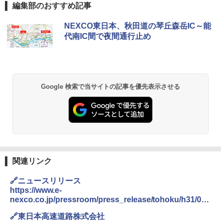
編集部のおすすめ記事
BUNDOK(バンドック)ソロ ドーム 1 EX BDK
NEXCO東日本、秋田道の琴丘森岳IC～能
-08EX カーキ ソロキャンプ ポリエステル フ
代南IC間で夜間通行止め
レーム テント
￥14,800
GRANDOOR ステンレス保冷剤 2個セット 2
Google 検索で当サイトの記事を優先表示させる
026リニューアル 急速冷凍 空間倍増 衛生的
コンパクト 保冷力長持ち
￥2,980
熊撃退スプレー 熊よけスプレー 熊スプレー
【日本企業販売】超強力クマ対策スプレー 30
関連リンク
0ml（連続噴射30秒）110ml（連続噴射15
秒）射程5～10m 安全ロック搭載 携帯収納袋
🔗ニュースリリース
付き ヒグマ・イノシシ対策 自治体・教育機
関の購入実績 登山・キャンプ・アウトドア・
https://www.e-
防災用品 長期保存可能 緊急時用 日本国内発
nexco.co.jp/pressroom/press_release/tohoku/h31/072
送
5/
🔗東日本高速道路株式会社