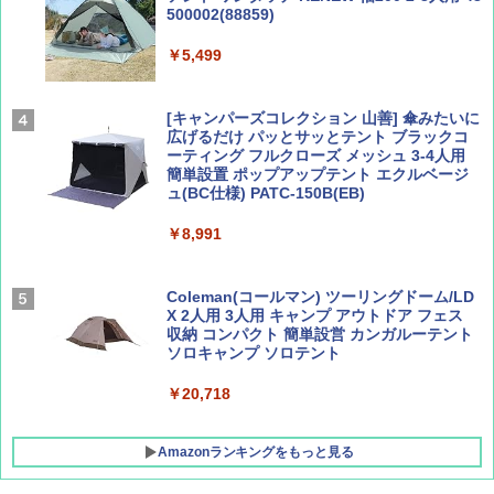
500002(88859)
AIRLINE（エアライン）2026年9月号【特
地球の歩き方 スター・ウォーズ
集】ボーイング110周年を祝して！
￥5,499
￥2,695
￥1,760
[キャンパーズコレクション 山善] 傘みたいに
広げるだけ パッとサッとテント ブラックコ
ーティング フルクローズ メッシュ 3-4人用
簡単設置 ポップアップテント エクルベージ
BE-PAL(ビ-パル) 2026年 9 月号【特別付録:
新しい日本地理 地図・統計・移動から読み
ュ(BC仕様) PATC-150B(EB)
SOTO ミニマル"旅"財布 ランダム2種】
解く (講談社現代新書)
￥8,991
￥1,500
￥1,540
Coleman(コールマン) ツーリングドーム/LD
X 2人用 3人用 キャンプ アウトドア フェス
収納 コンパクト 簡単設営 カンガルーテント
ソロキャンプ ソロテント
￥20,718
Amazonランキングをもっと見る