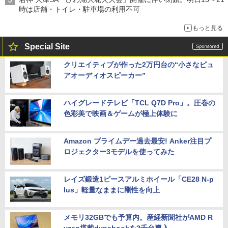
時は店舗・トイレ・駐車場の利用不可
もっと見る
Special Site
クリエイティブが作った2万円台の“小さなピュ
アオーディオスピーカー”
ハイグレードテレビ「TCL Q7D Pro」。圧巻の
色彩美で映画＆ゲームが極上体験に
Amazon プライムデー過去最安! Anker注目プ
ロジェクター3モデルを使ってみた
レイズ鍛造1ピースアルミホイール「CE28 N-p
lus」軽量なままに剛性を向上
メモリ32GBでも予算内。産経新聞社がAMD R