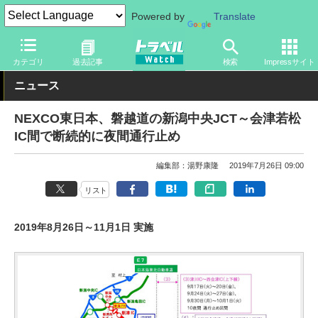
Powered by
Translate
トラベル Watch
旅の方法
クルマ旅
高速道路
カテゴリ
過去記事
検索
Impressサイト
ニュース
NEXCO東日本、磐越道の新潟中央JCT～会津若松
IC間で断続的に夜間通行止め
編集部：湯野康隆
2019年7月26日 09:00
リスト
2019年8月26日～11月1日 実施