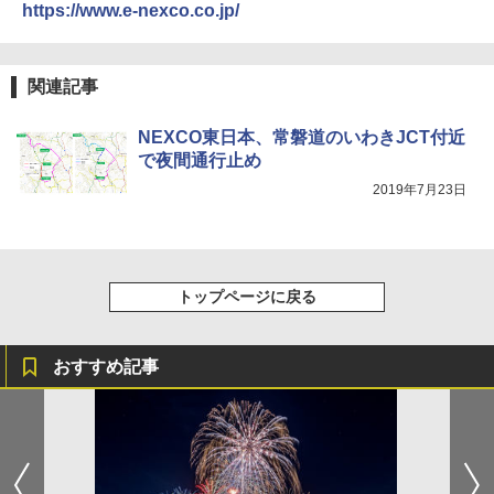
￥3,680
https://www.e-nexco.co.jp/
DEWEL パラソル 大型 ビーチ アウトドアパ
関連記事
ラソル ガーデン サイトシート付 折りたたみ
防水 UVカット 4段階高さ調整 軽量 収納袋付
き
NEXCO東日本、常磐道のいわきJCT付近
で夜間通行止め
￥6,459
2019年7月23日
ポインターライト 強力 小型 緑色/赤色/青紫色
USB充電式 高精度 超長距離照射 長時間使用
可能 安全ロック付き 高安全性 金属製耐久 コ
ンパクト多機能設計 持ち運び便利 アウトド
トップページに戻る
ア/オフィス/教育現場/展示会用 緑
￥1,180
おすすめ記事