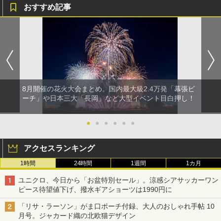
おすすめ記事
8月開催の花火大会まとめ。国内最大級2.4万発「幕張ビ
ーチ」や日本三大「長岡」など大型イベント目白押し！
●
●
●
●
●
●
アクセスランキング
1時間
24時間
1週間
1カ月
ユニクロ、今日から「お盆特別セール」。涼感シアサッカーワン
ピース待望値下げ、撥水ギアショーツは1990円に
「リサ・ラーソン」がま口ポーチ付録、大人のおしゃれ手帖 10
月号。ジャカード織の北欧猫デザイン