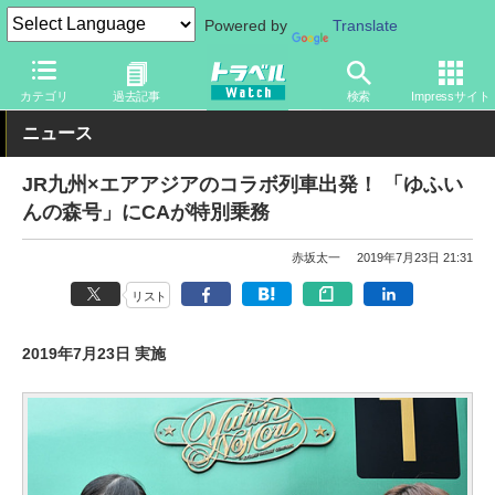
Powered by
Translate
トラベル Watch
地域
国内旅行
九州
カテゴリ
過去記事
検索
Impressサイト
ニュース
JR九州×エアアジアのコラボ列車出発！ 「ゆふい
んの森号」にCAが特別乗務
赤坂太一
2019年7月23日 21:31
リスト
2019年7月23日 実施