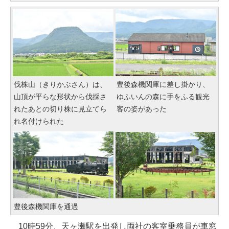
伐株山（きりかぶさん）は、
豊後森機関庫に差し掛かり、
山頂が平らな形状から伐採さ
ゆふいんの森に手をふる観光
れたあとの切り株に見立てら
客の姿があった
れ名付けられた
豊後森機関庫を通過
10時59分、天ヶ瀬駅を出発し両社の客室乗務員が車窓