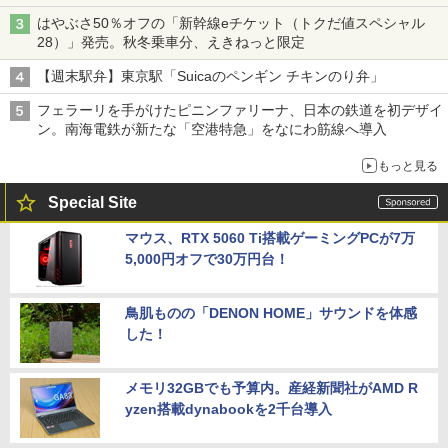
はやぶさ50％オフの「新幹線eチケット（トクだ値スペシャル
28）」発売。秋冬乗車分、えきねっと限定
【週末駅弁】東京駅「Suicaのペンギン チキンのり弁」
フェラーリを手がけたピニンファリーナ、日本の鉄道を初デザイ
ン。南海電鉄が新たな「空港特急」をなにわ筋線へ導入
もっと見る
Special Site
マウス、RTX 5060 Ti搭載ゲーミングPCが7万
5,000円オフで30万円台！
鳥肌ものの「DENON HOME」サウンドを体感
した！
メモリ32GBでも予算内。産経新聞社がAMD R
yzen搭載dynabookを2千台導入