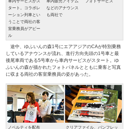
車内サービスがス
車内販売アイテム
フォトサービス
タート。コラボレ
などのアナウンス
ーション列車とい
も両社で
うことで両社の客
室乗務員がアピー
ル
途中、ゆふいんの森1号にエアアジアのCAが特別乗務
しているアナウンスが流れ、進行方向先頭の1号車と最
後尾車両である5号車から車内サービスがスタート。ゆ
ふいんの森が描かれたフォトパネルとともに乗客と写真
に収まる両社の客室乗務員の姿があった。
ノベルティを配布
クリアファイル、パンフレッ