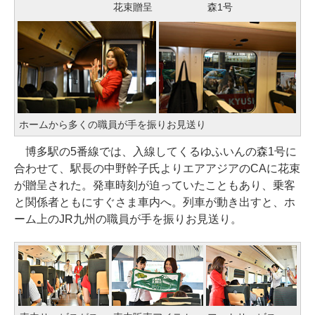
花束贈呈
森1号
ホームから多くの職員が手を振りお見送り
博多駅の5番線では、入線してくるゆふいんの森1号に
合わせて、駅長の中野幹子氏よりエアアジアのCAに花束
が贈呈された。発車時刻が迫っていたこともあり、乗客
と関係者ともにすぐさま車内へ。列車が動き出すと、ホ
ーム上のJR九州の職員が手を振りお見送り。