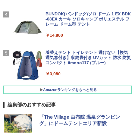
[キャンパーズコレクション 山善] 傘みたいに
広げるだけ パッとサッとテント ブラックコ
ーティング フルクローズ メッシュ 3-4人用
BUNDOK(バンドック)ソロ ドーム 1 EX BDK
簡単設置 ポップアップテント エクルベージ
-08EX カーキ ソロキャンプ ポリエステル フ
AIRLINE（エアライン）2026年9月号【特
A26 地球の歩き方 チェコ ポーランド スロヴ
ュ(BC仕様) PATC-150B(EB)
レーム ドーム型 テント
集】ボーイング110周年を祝して！
ァキア 2026～2027 地球の歩き方A ヨーロッ
パ
￥9,990
￥14,800
￥1,760
￥2,277
[キャンパーズコレクション 山善] 傘みたいに
着替えテント トイレテント 透けない【換気
広げるだけ パッとサッとテント キューブワ
通気窓付き】収納袋付き UVカット 防水 防災
イド ブラックコーティング フルクローズ メ
コンパクト iimono117 (ブルー)
ッシュ 4人用 簡単設置 ポップアップテント P
ATCW-150B エクルベージュ
￥3,080
￥-
Amazonランキングをもっと見る
編集部のおすすめ記事
「The Village 由布院 温泉グランピン
グ」にドームテントエリア新設