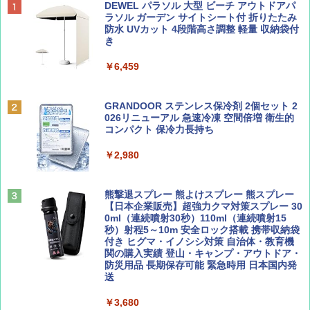
ディズニーファン ２０２６年 ９月号 [雑
僕が見た未来【完全版】
[キャンパーズコレクション 山善] ポップアッ
DEWEL パラソル 大型 ビーチ アウトドアパ
誌] (ＤＩＳＮＥＹ ＦＡＮ)
プテント 傘みたいに広げて畳める パッとサ
ラソル ガーデン サイトシート付 折りたたみ
ッとサンシェード キューブ フルクローズ メ
防水 UVカット 4段階高さ調整 軽量 収納袋付
￥0
ッシュ 簡単設置 ワンタッチテント キャンプ
き
￥713
&ハイキング カーキ PATC-150(KH)
￥6,459
￥6,831
BE-PAL(ビ-パル) 2026年 9 月号【特別付録:
D40 地球の歩き方 チェンマイ タイ北部の魅
SOTO ミニマル"旅"財布 ランダム2種】
力的な町 2026～2027 地球の歩き方D アジア
GRANDOOR ステンレス保冷剤 2個セット 2
PYKES PEAK (パイクスピーク) 着替えテン
026リニューアル 急速冷凍 空間倍増 衛生的
ト プライバシー テント 【中が透けない】 1
コンパクト 保冷力長持ち
￥1,500
￥2,079
人用 折りたたみ 防災グッズ 災害用トイレ ビ
ーチ ピクニック ポップアップテント 携帯 簡
￥2,980
易 トイレテント (グレー)
山と溪谷 2026年8月号「南アルプス大全」
A09 地球の歩き方 イタリア 2026～2027 地
￥4,980
球の歩き方A ヨーロッパ
熊撃退スプレー 熊よけスプレー 熊スプレー
￥1,540
【日本企業販売】超強力クマ対策スプレー 30
￥2,479
0ml（連続噴射30秒）110ml（連続噴射15
ENDLESS BASE 《めざましテレビで紹介》
秒）射程5～10m 安全ロック搭載 携帯収納袋
テント ワンタッチ RENEW 幅200 2-3人用 43
付き ヒグマ・イノシシ対策 自治体・教育機
500002(88859)
関の購入実績 登山・キャンプ・アウトドア・
防災用品 長期保存可能 緊急時用 日本国内発
Coyote No.89 特集 星野道夫 夢見る旅
地球の歩き方 スター・ウォーズ
送
￥5,999
￥1,540
￥2,695
￥3,680