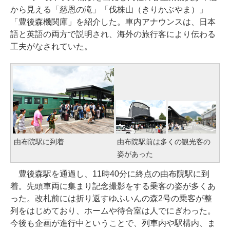
から見える「慈恩の滝」「伐株山（きりかぶやま）」
「豊後森機関庫」を紹介した。車内アナウンスは、日本
語と英語の両方で説明され、海外の旅行客により伝わる
工夫がなされていた。
由布院駅に到着
由布院駅前は多くの観光客の
姿があった
豊後森駅を通過し、11時40分に終点の由布院駅に到
着。先頭車両に集まり記念撮影をする乗客の姿が多くあ
った。改札前には折り返すゆふいんの森2号の乗客が整
列をはじめており、ホームや待合室は人でにぎわった。
今後も企画が進行中ということで、列車内や駅構内、ま