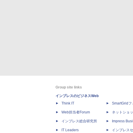
Group site links
インプレスのビジネスWeb
Think IT
SmartGri
Web担当者Forum
ネットショ
インプレス総合研究所
Impress Busi
IT Leaders
インプレス