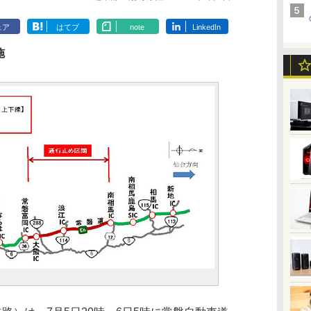
ェア
はてブ
note
LinkedIn
施