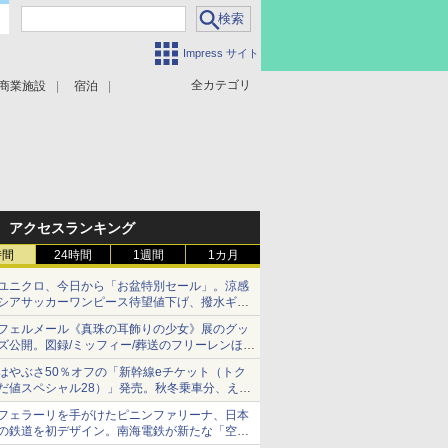
Impress サイト
全カテゴリ
商業施設
宿泊
アクセスランキング
時間
24時間
1週間
1カ月
ユニクロ、今日から「お盆特別セール」。涼感
シアサッカーワンピース待望値下げ、撥水ギア
ショーツは1990円に
フェルメール《真珠の耳飾りの少女》展のグッ
ズ公開。図録/ミッフィー/葬送のフリーレンほ
か、注目ブランドコラボが実現
はやぶさ50％オフの「新幹線eチケット（トク
だ値スペシャル28）」発売。秋冬乗車分、えき
ねっと限定
フェラーリを手がけたピニンファリーナ、日本
の鉄道を初デザイン。南海電鉄が新たな「空港
特急」をなにわ筋線へ導入