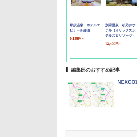
那須温泉 ホテルエ
別府温泉 杉乃井ホ
ピナール那須
テル（オリックスホ
テルズ＆リゾーツ）
9,135円～
13,400円～
編集部のおすすめ記事
NEXC
草津温泉 ホテル櫻
品川プリンスホテル
グランドニッコー東
海のサウナ＆スパ
東京ドームホテル
シェラトン・グラン
井
京ベイ 舞浜
オールインクルーシ
デ・トーキョーベ
7,037円～
7,980円～
ブ 島原温泉ホテル
イ・ホテル
14,300円～
6,800円～
南風楼