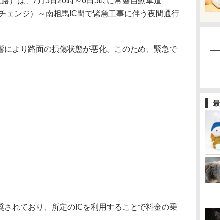
路）は、7月5日20時～6日5時に常磐自動車道
ーチェンジ）～南相馬IC間で緊急工事に伴う夜間通行
により路面の損傷状態が悪化。このため、緊急で
。
最
されており、所定のICを利用することで料金の乗