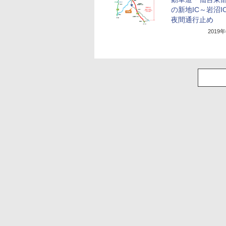
の新地IC～岩沼I
夜間通行止め
2019