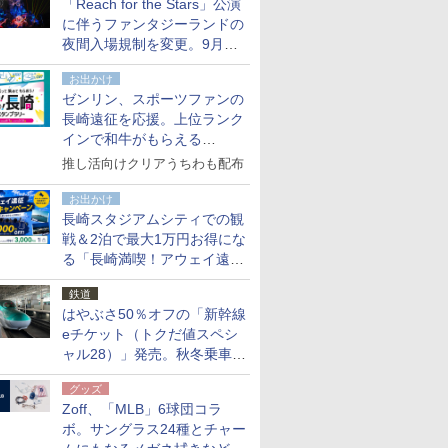
「Reach for the Stars」公演
た
に伴うファンタジーランドの
夜間入場規制を変更。9月か
ら18時50分～20時ごろに
お出かけ
ゼンリン、スポーツファンの
長崎遠征を応援。上位ランク
インで和牛がもらえる
「GO！GO！長崎スタンプラ
推し活向けクリアうちわも配布
リー」
お出かけ
長崎スタジアムシティでの観
戦＆2泊で最大1万円お得にな
る「長崎満喫！アウェイ遠征
応援キャンペーン」
鉄道
はやぶさ50％オフの「新幹線
eチケット（トクだ値スペシ
ャル28）」発売。秋冬乗車
分、えきねっと限定
グッズ
Zoff、「MLB」6球団コラ
ボ。サングラス24種とチャー