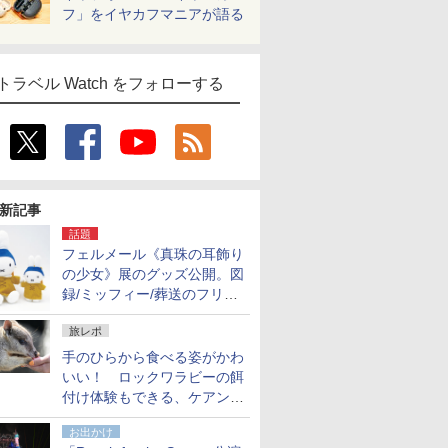
フ」をイヤカフマニアが語る
トラベル Watch をフォローする
新記事
話題
フェルメール《真珠の耳飾り
の少女》展のグッズ公開。図
録/ミッフィー/葬送のフリー
レンほか、注目ブランドコラ
旅レポ
ボが実現
手のひらから食べる姿がかわ
いい！ ロックワラビーの餌
付け体験もできる、ケアンズ
でアサートン高原の日本語ガ
お出かけ
イド付きツアーに参加してみ