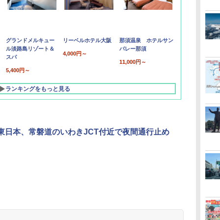
グランドメルキュー
リーベルホテル大阪
那須温泉 ホテルサン
ル淡路島リゾート＆
バレー那須
4,000円～
スパ
11,000円～
5,400円～
ランキングをもっと見る
O東日本、常磐道のいわきJCT付近で夜間通行止め
北陸 福井 あわら
品川プリンスホテ
舞浜ビューホテル
箱根湯本温泉 ホテ
ホテルトラスティ東
オリエンタルホテル
下呂温泉 水明館
住友不動産ホテル ヴ
東京ベイ舞浜ホテル
温泉 清風荘（北陸
ル イーストタワー
ｂｙ ＨＵＬＩＣ
ル おかだ
京ベイサイド
東京ベイ
ィラフォンテーヌグラ
ファーストリゾート
8,250円～
最大級の庭園露天風
（旧：東京ベイ舞浜
ンド東京有明
9,958円～
11,200円～
5,450円～
5,200円～
4,290円～
呂の宿 清風荘）
ホテル）