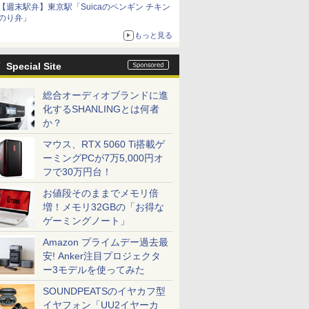
【週末駅弁】東京駅「Suicaのペンギン チキン
のり弁」
もっと見る
Special Site
総合オーディオブランドに進
化するSHANLINGとは何者
か？
マウス、RTX 5060 Ti搭載ゲ
ーミングPCが7万5,000円オ
フで30万円台！
お値段そのままでメモリ倍
増！メモリ32GBの「お得な
ゲーミングノート」
Amazon プライムデー過去最
安! Anker注目プロジェクタ
ー3モデルを使ってみた
SOUNDPEATSのイヤカフ型
イヤフォン「UU2イヤーカ