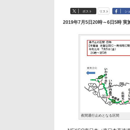
ポスト
リスト
シ
2019年7月5日20時～6日5時 実
夜間通行止めとなる区間