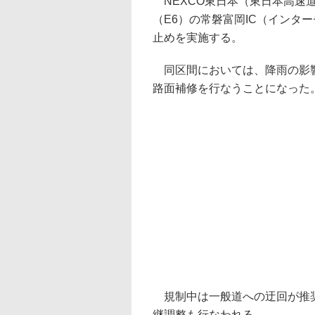
NEXCO東日本（東日本高速道
（E6）の常磐富岡IC（インタ
止めを実施する。
同区間においては、降雨の影響
路面補修を行なうことになった
規制中は一般道への迂回が推奨
継調整も行なわれる。