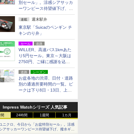
別セール」。涼感シアサッカ
ーワンピース待望値下げ、撥
水ギアショーツは1990円に
週末駅弁
連載
東京駅「Suicaのペンギン チ
キンのり弁」
セール
道路
WILLER、高速バス1kmあた
り5円セール。東京～大阪は
2750円、ご縁に感謝を込め
た20周年記念キャンペーン
道路
シーズン
お盆各地の渋滞、日付・道路
別の通過所要時間の一覧。ピ
ークは下り8日・13日、上り
14日・15日
Impress Watchシリーズ 人気記事
時間
24時間
1週間
1カ月
ユニクロ、今日から「お盆特別セール」。涼感
シアサッカーワンピース待望値下げ、撥水ギア