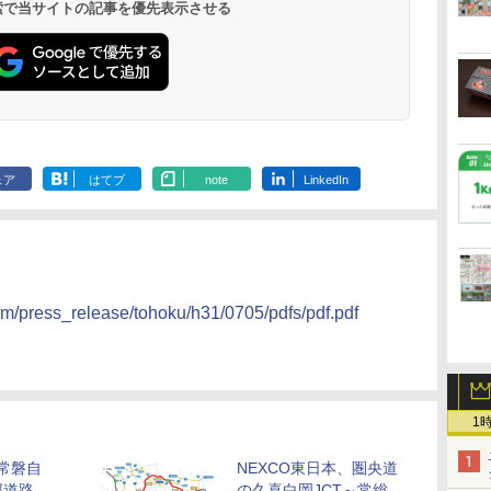
19,541円～
5,758円～
6,070円～
 検索で当サイトの記事を優先表示させる
ェア
はてブ
note
LinkedIn
om/press_release/tohoku/h31/0705/pdfs/pdf.pdf
1
、常磐自
NEXCO東日本、圏央道
部道路
の久喜白岡JCT～常総