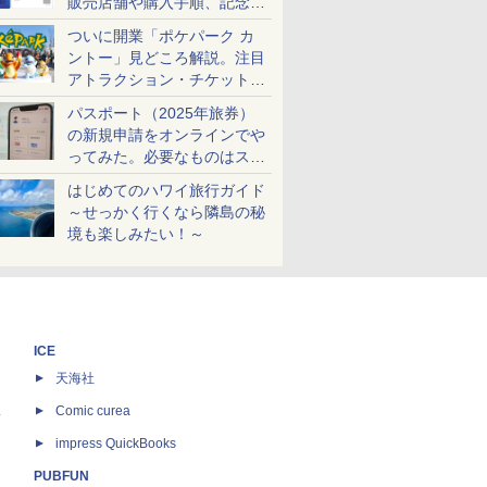
販売店舗や購入手順、記念チ
ケットも解説
ついに開業「ポケパーク カ
ントー」見どころ解説。注目
アトラクション・チケット手
配・来場前に必要な準備は？
パスポート（2025年旅券）
の新規申請をオンラインでや
ってみた。必要なものはスマ
ホとマイナカードのみ
はじめてのハワイ旅行ガイド
～せっかく行くなら隣島の秘
境も楽しみたい！～
ICE
天海社
ス
Comic curea
impress QuickBooks
PUBFUN