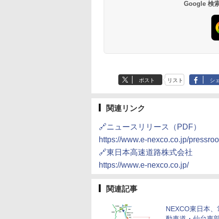
10,450円～
7,950円～
Google
ポスト
リスト
シ
関連リンク
🔗ニュースリリース（PDF）
https://www.e-nexco.co.jp/pressro
🔗東日本高速道路株式会社
https://www.e-nexco.co.jp/
関連記事
NEXCO東日本
動車道・仙台東