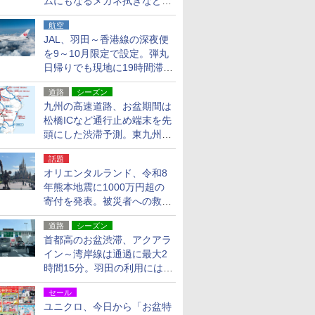
ムにもなるメガネ拭きなど雑
貨24種
航空
JAL、羽田～香港線の深夜便
を9～10月限定で設定。弾丸
日帰りでも現地に19時間滞在
できる
道路
シーズン
九州の高速道路、お盆期間は
松橋ICなど通行止め端末を先
頭にした渋滞予測。東九州道
への迂回は料金調整を実施
話題
オリエンタルランド、令和8
年熊本地震に1000万円超の
寄付を発表。被災者への救援
活動・復旧支援
道路
シーズン
首都高のお盆渋滞、アクアラ
イン～湾岸線は通過に最大2
時間15分。羽田の利用には
「空港西出口」の利用検討を
セール
ユニクロ、今日から「お盆特