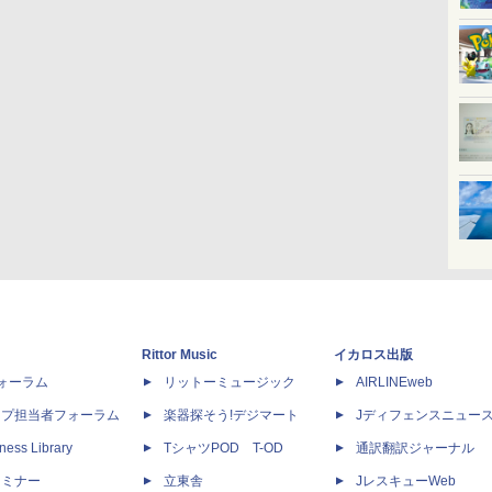
Rittor Music
イカロス出版
dフォーラム
リットーミュージック
AIRLINEweb
ップ担当者フォーラム
楽器探そう!デジマート
Jディフェンスニュー
ness Library
TシャツPOD T-OD
通訳翻訳ジャーナル
セミナー
立東舎
JレスキューWeb