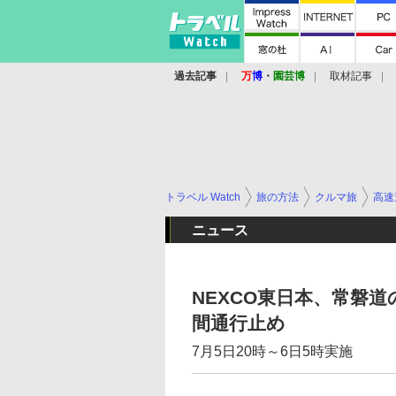
過去記事
万
博
・
園芸博
取材記事
トラベル Watch
旅の方法
クルマ旅
高速
ニュース
NEXCO東日本、常磐道
間通行止め
7月5日20時～6日5時実施