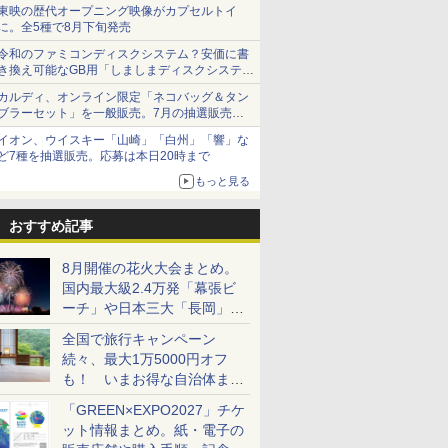
ショーツは1990円に
東映の歴代オープニング映像がカプセルトイ
に。全5種で8月下旬発売
令和のファミコンディスクシステム？安価に書
き換え可能なGB用「しましまディスクシステ
ム」
カルディ、オンライン限定「ネコバッグ＆タン
ブラーセット」を一般販売。7月の抽選販売の
当選無効分
イオン、ウイスキー「山崎」「白州」「響」な
ど7種を抽選販売。応募は本日20時まで
もっと見る
おすすめ記事
8月開催の花火大会まとめ。
国内最大級2.4万発「幕張ビ
ーチ」や日本三大「長岡」な
ど大型イベント目白押し！
全国で旅行キャンペーン
続々、最大1万5000円オフ
も！ いまお得な自治体まと
め
「GREEN×EXPO2027」チケ
ット情報まとめ。紙・電子の