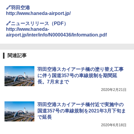
ーティング フルクローズ メッシュ 3-4人用
簡単設置 ポップアップテント エクルベージ
新しい日本地理 地図・統計・移動から読み
￥1,180
🔗羽田空港
ュ(BC仕様) PATC-150B(EB)
解く (講談社現代新書)
http://www.haneda-airport.jp/
￥8,991
￥1,540
🔗ニュースリリース（PDF）
電動エアーポンプ SUP用 20PSI 電動ポンプ
ゴムボート 空気入れ 空気抜き 自動停止 過熱
http://www.haneda-
保護 日光可読lcd 7種類ノズル付き
airport.jp/inter/info/N0000436/Information.pdf
Coleman(コールマン) ツーリングドーム/LD
X 2人用 3人用 キャンプ アウトドア フェス
￥7,299
収納 コンパクト 簡単設営 カンガルーテント
ソロキャンプ ソロテント
関連記事
￥20,718
羽田空港スカイアーチ橋の塗り替え工事
に伴う国道357号の車線規制を期間延
長。7月末まで
2020年2月21日
羽田空港スカイアーチ橋付近で実施中の
国道357号の車線規制を2021年3月下旬ま
で延長
2020年6月18日