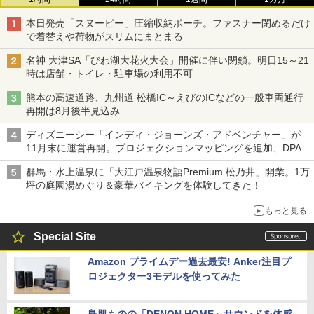
本日発売「スヌーピー」圧縮収納ポーチ。ファスナー閉めるだけ
で着替えや荷物がスリムにまとまる
名神 大津SA「びわ湖大花火大会」開催に伴い閉鎖。明日15～21
時は店舗・トイレ・駐車場の利用不可
熊本の高速道路、九州道 松橋IC～えびのICなどの一般車両通行
再開は8月後半見込み
ディズニーシー「インディ・ジョーンズ・アドベンチャー」が
11月末に運営再開。プロジェクションマッピングを追加、DPA
は1500円
群馬・水上温泉に「大江戸温泉物語Premium 松乃井」開業。1万
坪の庭園湯めぐり＆豪華バイキングを体験してきた！
もっと見る
Special Site
Amazon プライムデー過去最安! Anker注目プ
ロジェクター3モデルを使ってみた