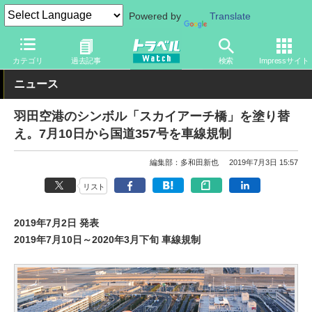
Powered by
Translate
トラベル Watch
旅の方法
空旅
空港
カテゴリ
過去記事
検索
Impressサイト
ニュース
羽田空港のシンボル「スカイアーチ橋」を塗り替
え。7月10日から国道357号を車線規制
編集部：多和田新也
2019年7月3日 15:57
リスト
2019年7月2日 発表
2019年7月10日～2020年3月下旬 車線規制