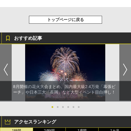
トップページに戻る
おすすめ記事
8月開催の花火大会まとめ。国内最大級2.4万発「幕張ビ
ーチ」や日本三大「長岡」など大型イベント目白押し！
●
●
●
●
●
●
アクセスランキング
1時間
24時間
1週間
1カ月