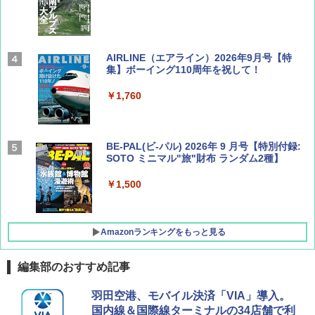
AIRLINE（エアライン）2026年9月号【特
集】ボーイング110周年を祝して！
￥1,760
BE-PAL(ビ-パル) 2026年 9 月号【特別付録:
SOTO ミニマル"旅"財布 ランダム2種】
￥1,500
Amazonランキングをもっと見る
編集部のおすすめ記事
D40 地球の歩き方 チェンマイ タイ北部の魅
[キャンパーズコレクション 山善] ポップアッ
BUNDOK(バンドック)ソロ ドーム 1 EX BDK
羽田空港、モバイル決済「VIA」導入。
力的な町 2026～2027 地球の歩き方D アジア
プテント 傘みたいに広げて畳める パッとサ
-08EX カーキ ソロキャンプ ポリエステル フ
国内線＆国際線ターミナルの34店舗で利
ッとサンシェード キューブ フルクローズ メ
レーム テント