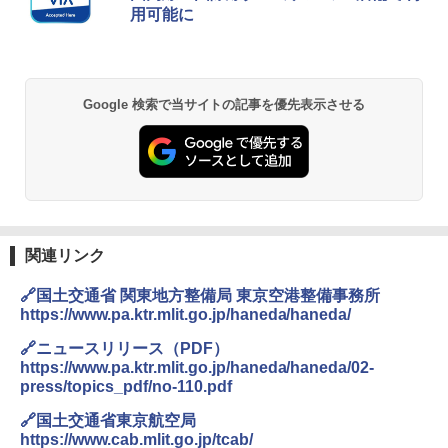
用可能に
ッシュ 簡単設置 ワンタッチテント キャンプ
￥2,079
&ハイキング カーキ PATC-150(KH)
￥14,800
￥6,832
A09 地球の歩き方 イタリア 2026～2027 地
GRANDOOR ステンレス保冷剤 2個セット 2
Google 検索で当サイトの記事を優先表示させる
球の歩き方A ヨーロッパ
026リニューアル 急速冷凍 空間倍増 衛生的
PYKES PEAK (パイクスピーク) 着替えテン
コンパクト 保冷力長持ち
ト プライバシー テント 【中が透けない】 1
￥2,479
人用 折りたたみ 防災グッズ 災害用トイレ ビ
￥2,980
ーチ ピクニック ポップアップテント 携帯 簡
易 トイレテント (オリーブ)
A26 地球の歩き方 チェコ ポーランド スロヴ
DEWEL パラソル 大型 ビーチ アウトドアパ
￥-
ァキア 2026～2027 地球の歩き方A ヨーロッ
ラソル ガーデン サイトシート付 折りたたみ
パ
防水 UVカット 4段階高さ調整 軽量 収納袋付
関連リンク
き
￥2,277
ENDLESS BASE 《めざましテレビで紹介》
🔗国土交通省 関東地方整備局 東京空港整備事務所
テント ワンタッチ RENEW 幅200 2-3人用 43
￥6,459
https://www.pa.ktr.mlit.go.jp/haneda/haneda/
500002(89147)
地球の歩き方 スター・ウォーズ
🔗ニュースリリース（PDF）
￥5,499
ポインターライト 強力 小型 緑色/赤色/青紫色
https://www.pa.ktr.mlit.go.jp/haneda/haneda/02-
￥2,695
USB充電式 高精度 超長距離照射 長時間使用
press/topics_pdf/no-110.pdf
可能 安全ロック付き 高安全性 金属製耐久 コ
[キャンパーズコレクション 山善] 傘みたいに
ンパクト多機能設計 持ち運び便利 アウトド
🔗国土交通省東京航空局
広げるだけ パッとサッとテント ブラックコ
ア/オフィス/教育現場/展示会用 緑
https://www.cab.mlit.go.jp/tcab/