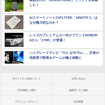
鳥肌ものの「DENON HOME」サウンドを体感
した！
AIスマートノートのiFLYTEK「AINOTE 2」は
なぜ魅力的なのか？
レイズのプレミアムカー向けブランドHOMUR
Aから「2×9R」が登場！
ハイグレードテレビ「TCL Q7D Pro」。圧巻の
色彩美で映画＆ゲームが極上体験に
本サイトのご利用について
お問い合わせ
広告掲載のご案内
編集部へのご連絡
プライバシーポリシー
会社概要