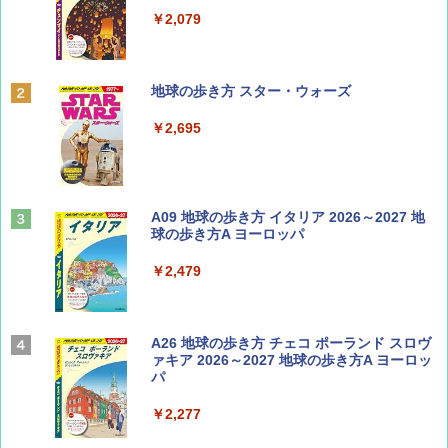
￥1,500
￥2,079
ディズニーファン ２０２６年 ９月号 [雑
地球の歩き方 スター・ウォーズ
誌] (ＤＩＳＮＥＹ ＦＡＮ)
￥2,695
￥713
山と溪谷 2026年8月号「南アルプス大全」
A09 地球の歩き方 イタリア 2026～2027 地
球の歩き方A ヨーロッパ
￥1,540
￥2,479
Coyote No.89 特集 星野道夫 夢見る旅
A26 地球の歩き方 チェコ ポーランド スロヴ
ァキア 2026～2027 地球の歩き方A ヨーロッ
パ
￥1,540
￥2,277