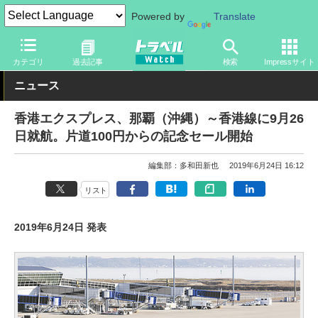
Powered by
Translate
トラベル Watch
地域
国内旅行
沖縄
カテゴリ
過去記事
検索
Impressサイト
ニュース
香港エクスプレス、那覇（沖縄）～香港線に9月26
日就航。片道100円からの記念セール開始
編集部：多和田新也
2019年6月24日 16:12
リスト
2019年6月24日 発表