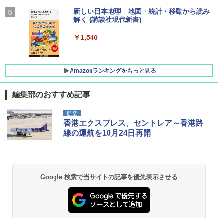
AIRLINE（エアライン）2026年9月号【特
新しい日本地理 地図・統計・移動から読み
集】ボーイング110周年を祝して！
解く (講談社現代新書)
￥1,760
￥1,540
Amazonランキングをもっと見る
編集部のおすすめ記事
[キャンパーズコレクション 山善] ポップアッ
熊撃退スプレー 熊よけスプレー 熊スプレー
航空
プテント 傘みたいに広げて畳める パッとサ
【日本企業販売】超強力クマ対策スプレー 30
香港エクスプレス、セントレア～香港路
ッとサンシェード キューブ フルクローズ メ
0ml（連続噴射30秒）110ml（連続噴射15
線の運航を10月24日再開
ッシュ 簡単設置 ワンタッチテント キャンプ
秒）射程5～10m 安全ロック搭載 携帯収納袋
&ハイキング カーキ PATC-150(KH)
付き ヒグマ・イノシシ対策 自治体・教育機
関の購入実績 登山・キャンプ・アウトドア・
防災用品 長期保存可能 緊急時用 日本国内発
￥6,830
送
Google 検索で当サイトの記事を優先表示させる
￥3,680
PYKES PEAK (パイクスピーク) 着替えテン
ト プライバシー テント 【中が透けない】 1
人用 折りたたみ 防災グッズ 災害用トイレ ビ
ーチ ピクニック ポップアップテント 携帯 簡
GRANDOOR ステンレス保冷剤 2個セット 2