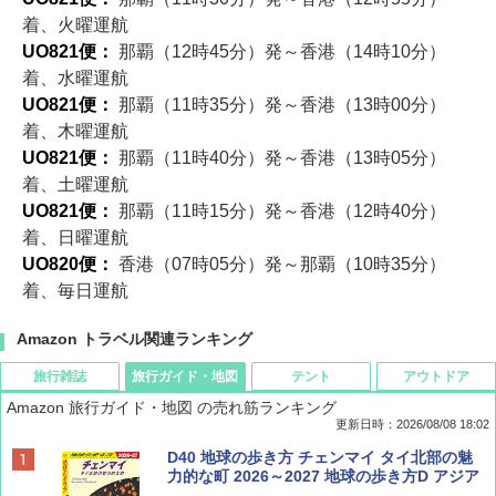
着、火曜運航
UO821便：
那覇（12時45分）発～香港（14時10分）
着、水曜運航
UO821便：
那覇（11時35分）発～香港（13時00分）
着、木曜運航
UO821便：
那覇（11時40分）発～香港（13時05分）
着、土曜運航
UO821便：
那覇（11時15分）発～香港（12時40分）
着、日曜運航
UO820便：
香港（07時05分）発～那覇（10時35分）
着、毎日運航
Amazon トラベル関連ランキング
旅行雑誌
旅行ガイド・地図
テント
アウトドア
Amazon 旅行ガイド・地図 の売れ筋ランキング
更新日時：2026/08/08 18:02
BE-PAL(ビ-パル) 2026年 9 月号【特別付録:
D40 地球の歩き方 チェンマイ タイ北部の魅
SOTO ミニマル"旅"財布 ランダム2種】
力的な町 2026～2027 地球の歩き方D アジア