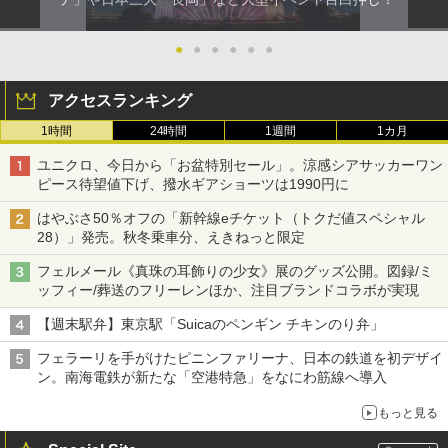
ATCW-150B エクルベージュ
ア/オフィス/教育現場/展示会用 緑
●
●
●
●
●
●
￥-
￥1,180
アクセスランキング
1時間
24時間
1週間
1カ月
ユニクロ、今日から「お盆特別セール」。涼感シアサッカーワン
ピース待望値下げ、撥水ギアショーツは1990円に
はやぶさ50％オフの「新幹線eチケット（トクだ値スペシャル
28）」発売。秋冬乗車分、えきねっと限定
フェルメール《真珠の耳飾りの少女》展のグッズ公開。図録/ミ
ッフィー/葬送のフリーレンほか、注目ブランドコラボが実現
【週末駅弁】東京駅「Suicaのペンギン チキンのり弁」
フェラーリを手がけたピニンファリーナ、日本の鉄道を初デザイ
ン。南海電鉄が新たな「空港特急」をなにわ筋線へ導入
もっと見る