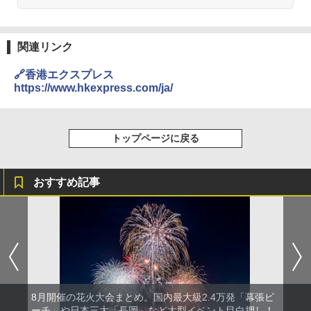
易 トイレテント (グレー)
026リニューアル 急速冷凍 空間倍増 衛生的
コンパクト 保冷力長持ち
￥4,980
￥2,980
関連リンク
ENDLESS BASE 《めざましテレビで紹介》
🔗香港エクスプレス
テント ワンタッチ RENEW 幅200 2-3人用 43
BUNDOK(バンドック)ソロ ドーム 1 EX BDK
https://www.hkexpress.com/ja/
500002(88859)
-08EX カーキ ソロキャンプ ポリエステル フ
レーム ドーム型 テント
￥5,999
￥-
トップページに戻る
[キャンパーズコレクション 山善] 傘みたいに
広げるだけ パッとサッとテント ブラックコ
DEWEL パラソル 大型 ビーチ アウトドアパ
おすすめ記事
ーティング フルクローズ メッシュ 3-4人用
ラソル ガーデン サイトシート付 折りたたみ
簡単設置 ポップアップテント エクルベージ
防水 UVカット 4段階高さ調整 軽量 収納袋付
ュ(BC仕様) PATC-150B(EB)
き
￥9,990
￥6,459
[キャンパーズコレクション 山善] 傘みたいに
ポインターライト 強力 小型 緑色/赤色/青紫色
広げるだけ パッとサッとテント キューブワ
USB充電式 高精度 超長距離照射 長時間使用
イド ブラックコーティング フルクローズ メ
可能 安全ロック付き 高安全性 金属製耐久 コ
8月開催の花火大会まとめ。国内最大級2.4万発「幕張ビ
ッシュ 4人用 簡単設置 ポップアップテント P
ンパクト多機能設計 持ち運び便利 アウトド
ーチ」や日本三大「長岡」など大型イベント目白押し！