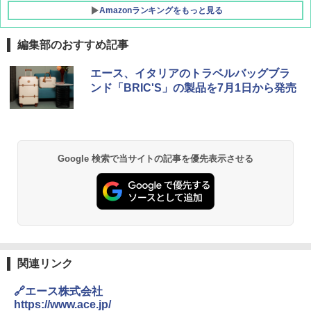
Amazonランキングをもっと見る
編集部のおすすめ記事
地球の歩き方 スター・ウォーズ
[キャンパーズコレクション 山善] ポップアッ
GRANDOOR ステンレス保冷剤 2個セット 2
エース、イタリアのトラベルバッグブラ
プテント 傘みたいに広げて畳める パッとサ
026リニューアル 急速冷凍 空間倍増 衛生的
ンド「BRIC'S」の製品を7月1日から発売
ッとサンシェード キューブ フルクローズ メ
コンパクト 保冷力長持ち
￥2,695
ッシュ 簡単設置 ワンタッチテント キャンプ
&ハイキング カーキ PATC-150(KH)
￥2,980
￥6,830
D40 地球の歩き方 チェンマイ タイ北部の魅
DEWEL パラソル 大型 ビーチ アウトドアパ
Google 検索で当サイトの記事を優先表示させる
力的な町 2026～2027 地球の歩き方D アジア
ラソル ガーデン サイトシート付 折りたたみ
PYKES PEAK (パイクスピーク) 着替えテン
防水 UVカット 4段階高さ調整 軽量 収納袋付
ト プライバシー テント 【中が透けない】 1
き
￥2,079
人用 折りたたみ 防災グッズ 災害用トイレ ビ
ーチ ピクニック ポップアップテント 携帯 簡
￥6,459
易 トイレテント (ブラック)
A09 地球の歩き方 イタリア 2026～2027 地
￥4,980
球の歩き方A ヨーロッパ
熊撃退スプレー 熊よけスプレー 熊スプレー
関連リンク
【日本企業販売】超強力クマ対策スプレー 30
￥2,479
0ml（連続噴射30秒）110ml（連続噴射15
🔗エース株式会社
ENDLESS BASE 《めざましテレビで紹介》
秒）射程5～10m 安全ロック搭載 携帯収納袋
テント ワンタッチ RENEW 幅200 2-3人用 43
付き ヒグマ・イノシシ対策 自治体・教育機
https://www.ace.jp/