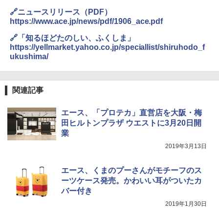
500002(89232)
関の購入実績 登山・キャンプ・アウトドア・
防災用品 長期保存可能 緊急時用 日本国内発
🔗ニュースリリース（PDF）
A26 地球の歩き方 チェコ ポーランド スロヴ
送
https://www.ace.jp/news/pdf/1906_ace.pdf
ァキア 2026～2027 地球の歩き方A ヨーロッ
￥5,999
パ
🔗「知るほどたのしい、ふくしま」
￥3,680
https://yellmarket.yahoo.co.jp/speciallist/shiruhodo_f
￥2,277
[キャンパーズコレクション 山善] 傘みたいに
ukushima/
広げるだけ パッとサッとテント ブラックコ
ーティング フルクローズ メッシュ 3-4人用
ポインターライト 強力 小型 緑色/赤色/青紫色
簡単設置 ポップアップテント エクルベージ
USB充電式 高精度 超長距離照射 長時間使用
新しい日本地理 地図・統計・移動から読み
ュ(BC仕様) PATC-150B(EB)
可能 安全ロック付き 高安全性 金属製耐久 コ
解く (講談社現代新書)
関連記事
ンパクト多機能設計 持ち運び便利 アウトド
ア/オフィス/教育現場/展示会用 緑
￥9,990
￥1,540
エース、「プロテカ」直営店を大阪・梅
￥1,180
田ヒルトンプラザ ウエストに3月20日開
[キャンパーズコレクション 山善] 傘みたいに
業
広げるだけ パッとサッとテント キューブワ
イド ブラックコーティング フルクローズ メ
HYREKK 八角形タープ 防水タープ 3×4.5m
2019年3月13日
ッシュ 4人用 簡単設置 ポップアップテント P
ブラックラバーコーティング UPF50+ UVカ
ATCW-150B エクルベージュ
ット 5000mm耐水圧 210D生地 遮光
エース、くまのプーさんがモチーフのス
￥-
￥6,579
ーツケース発売。かわいい耳がついたカ
バー付き
2019年1月30日