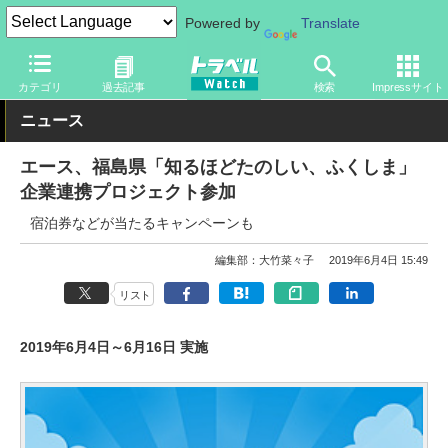
Powered by
Translate
トラベル Watch
旅のアイテム
旅行グッズ
バッグ
カテゴリ
過去記事
検索
Impressサイト
ニュース
エース、福島県「知るほどたのしい、ふくしま」
企業連携プロジェクト参加
宿泊券などが当たるキャンペーンも
編集部：大竹菜々子
2019年6月4日 15:49
リスト
2019年6月4日～6月16日 実施