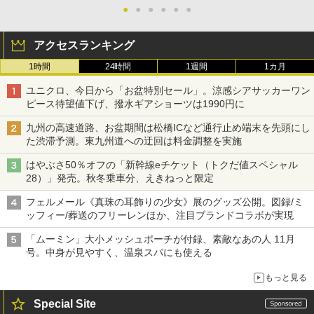
●
●
●
●
●
●
アクセスランキング
1時間
24時間
1週間
1カ月
ユニクロ、今日から「お盆特別セール」。涼感シアサッカーワン
ピース待望値下げ、撥水ギアショーツは1990円に
九州の高速道路、お盆期間は松橋ICなど通行止め端末を先頭にし
た渋滞予測。東九州道への迂回は料金調整を実施
はやぶさ50％オフの「新幹線eチケット（トクだ値スペシャル
28）」発売。秋冬乗車分、えきねっと限定
フェルメール《真珠の耳飾りの少女》展のグッズ公開。図録/ミ
ッフィー/葬送のフリーレンほか、注目ブランドコラボが実現
「ムーミン」大小メッシュポーチが付録、素敵なあの人 11月
号。中身が見やすく、温泉スパにも使える
もっと見る
Special Site