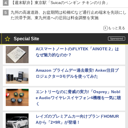
【週末駅弁】東京駅「Suicaのペンギン チキンのり弁」
九州の高速道路、お盆期間は松橋ICなど通行止め端末を先頭にし
た渋滞予測。東九州道への迂回は料金調整を実施
もっと見る
Special Site
AIスマートノートのiFLYTEK「AINOTE 2」は
なぜ魅力的なのか？
Amazon プライムデー過去最安! Anker注目プ
ロジェクター3モデルを使ってみた
エントリーなのに脅威の実力!「Osprey」Nobl
e Audioワイヤレスイヤフォン4機種を一気に聴
く
レイズのプレミアムカー向けブランドHOMUR
Aから「2×9R」が登場！