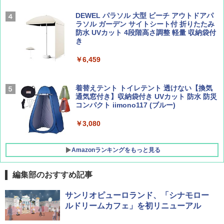
￥2,277
[キャンパーズコレクション 山善] 傘みたいに
広げるだけ パッとサッとテント ブラックコ
DEWEL パラソル 大型 ビーチ アウトドアパ
ーティング フルクローズ メッシュ 3-4人用
ラソル ガーデン サイトシート付 折りたたみ
簡単設置 ポップアップテント エクルベージ
防水 UVカット 4段階高さ調整 軽量 収納袋付
AIRLINE（エアライン）2026年9月号【特
A09 地球の歩き方 イタリア 2026～2027 地
ュ(BC仕様) PATC-150B(EB)
き
集】ボーイング110周年を祝して！
球の歩き方A ヨーロッパ
￥9,990
￥6,459
￥1,760
￥2,479
[キャンパーズコレクション 山善] 傘みたいに
着替えテント トイレテント 透けない【換気
広げるだけ パッとサッとテント キューブワ
通気窓付き】収納袋付き UVカット 防水 防災
イド ブラックコーティング フルクローズ メ
コンパクト iimono117 (ブルー)
ッシュ 4人用 簡単設置 ポップアップテント P
ATCW-150B エクルベージュ
￥3,080
￥-
Amazonランキングをもっと見る
編集部のおすすめ記事
サンリオピューロランド、「シナモロー
ルドリームカフェ」を初リニューアル