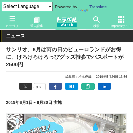
Powered by
Translate
トラベル Watch
地域
国内旅行
関東
カテゴリ
過去記事
検索
Impressサイト
ニュース
サンリオ、6月は雨の日のピューロランドがお得
に。けろけろけろっぴグッズ持参でパスポートが
2500円
編集部：松本俊哉
2019年5月24日 13:56
リスト
2019年6月1日～6月30日 実施