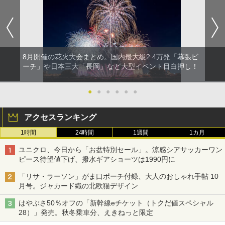
8月開催の花火大会まとめ。国内最大級2.4万発「幕張ビ
ーチ」や日本三大「長岡」など大型イベント目白押し！
●
●
●
●
●
●
アクセスランキング
1時間
24時間
1週間
1カ月
ユニクロ、今日から「お盆特別セール」。涼感シアサッカーワン
ピース待望値下げ、撥水ギアショーツは1990円に
「リサ・ラーソン」がま口ポーチ付録、大人のおしゃれ手帖 10
月号。ジャカード織の北欧猫デザイン
はやぶさ50％オフの「新幹線eチケット（トクだ値スペシャル
28）」発売。秋冬乗車分、えきねっと限定