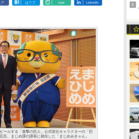
ェア
はてブ
note
LinkedIn
ピールする「進撃の巨人」公式宣伝キャラクターの「巨
広氏、まじめ課の課長に就任した「まじめみきゃん」