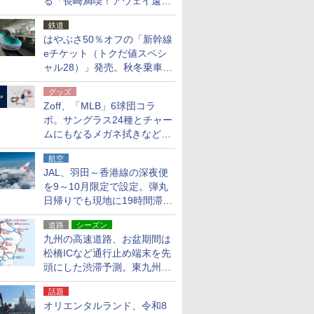
る「長崎満喫！アウェイ遠征
応援キャンペーン」
鉄道
はやぶさ50％オフの「新幹線
eチケット（トクだ値スペシ
ャル28）」発売。秋冬乗車
分、えきねっと限定
グッズ
Zoff、「MLB」6球団コラ
ボ。サングラス24種とチャー
ムにもなるメガネ拭きなど雑
貨24種
航空
JAL、羽田～香港線の深夜便
を9～10月限定で設定。弾丸
日帰りでも現地に19時間滞在
できる
道路
シーズン
九州の高速道路、お盆期間は
松橋ICなど通行止め端末を先
頭にした渋滞予測。東九州道
への迂回は料金調整を実施
話題
オリエンタルランド、令和8