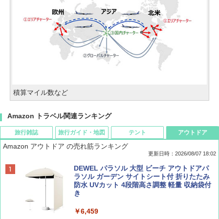
積算マイル数など
Amazon トラベル関連ランキング
旅行雑誌
旅行ガイド・地図
テント
アウトドア
Amazon アウトドア の売れ筋ランキング
更新日時：2026/08/07 18:02
ディズニーファン ２０２６年 ９月号 [雑
僕が見た未来【完全版】
[キャンパーズコレクション 山善] ポップアッ
DEWEL パラソル 大型 ビーチ アウトドアパ
誌] (ＤＩＳＮＥＹ ＦＡＮ)
プテント 傘みたいに広げて畳める パッとサ
ラソル ガーデン サイトシート付 折りたたみ
ッとサンシェード キューブ フルクローズ メ
防水 UVカット 4段階高さ調整 軽量 収納袋付
￥0
ッシュ 簡単設置 ワンタッチテント キャンプ
き
￥713
&ハイキング カーキ PATC-150(KH)
￥6,459