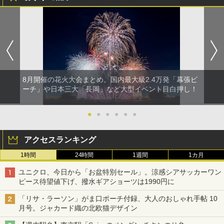
8月開催の花火大会まとめ。国内最大級2.4万発「幕張ビ
ーチ」や日本三大「長岡」など大型イベント目白押し！
●
●
●
●
●
●
アクセスランキング
1時間
24時間
1週間
1カ月
ユニクロ、今日から「お盆特別セール」。涼感シアサッカーワン
ピース待望値下げ、撥水ギアショーツは1990円に
「リサ・ラーソン」がま口ポーチ付録、大人のおしゃれ手帖 10
月号。ジャカード織の北欧猫デザイン