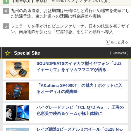
【週末駅弁】東京駅「Suicaのペンギン チキンのり弁」
九州の高速道路、お盆期間は松橋ICなど通行止め端末を先頭にし
た渋滞予測。東九州道への迂回は料金調整を実施
フェラーリを手がけたピニンファリーナ、日本の鉄道を初デザイ
ン。南海電鉄が新たな「空港特急」をなにわ筋線へ導入
もっと見る
Special Site
SOUNDPEATSのイヤカフ型イヤフォン「UU2
イヤーカフ」をイヤカフマニアが語る
「A&ultima SP4000T」の魅力！ポケットに入
るオーディオの醍醐味
ハイグレードテレビ「TCL Q7D Pro」。圧巻の
色彩美で映画＆ゲームが極上体験に
レイズ鍛造1ピースアルミホイール「CE28 N-p