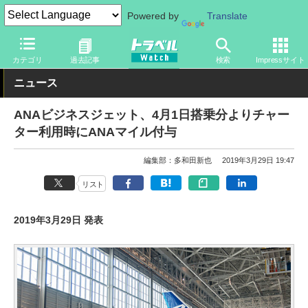
Powered by
Translate
トラベル Watch
旅の方法
空旅
マイレージ
カテゴリ
過去記事
検索
Impressサイト
ニュース
ANAビジネスジェット、4月1日搭乗分よりチャー
ター利用時にANAマイル付与
編集部：多和田新也
2019年3月29日 19:47
リスト
2019年3月29日 発表