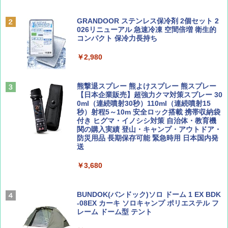
￥6,831
BE-PAL(ビ-パル) 2026年 9 月号【特別付録:
D40 地球の歩き方 チェンマイ タイ北部の魅
SOTO ミニマル"旅"財布 ランダム2種】
力的な町 2026～2027 地球の歩き方D アジア
GRANDOOR ステンレス保冷剤 2個セット 2
PYKES PEAK (パイクスピーク) 着替えテン
026リニューアル 急速冷凍 空間倍増 衛生的
ト プライバシー テント 【中が透けない】 1
コンパクト 保冷力長持ち
￥1,500
￥2,079
人用 折りたたみ 防災グッズ 災害用トイレ ビ
ーチ ピクニック ポップアップテント 携帯 簡
￥2,980
易 トイレテント (グレー)
山と溪谷 2026年8月号「南アルプス大全」
A09 地球の歩き方 イタリア 2026～2027 地
￥4,980
球の歩き方A ヨーロッパ
熊撃退スプレー 熊よけスプレー 熊スプレー
￥1,540
【日本企業販売】超強力クマ対策スプレー 30
￥2,479
0ml（連続噴射30秒）110ml（連続噴射15
ENDLESS BASE 《めざましテレビで紹介》
秒）射程5～10m 安全ロック搭載 携帯収納袋
テント ワンタッチ RENEW 幅200 2-3人用 43
付き ヒグマ・イノシシ対策 自治体・教育機
500002(88859)
関の購入実績 登山・キャンプ・アウトドア・
防災用品 長期保存可能 緊急時用 日本国内発
Coyote No.89 特集 星野道夫 夢見る旅
地球の歩き方 スター・ウォーズ
送
￥5,999
￥1,540
￥2,695
￥3,680
[キャンパーズコレクション 山善] 傘みたいに
広げるだけ パッとサッとテント ブラックコ
ーティング フルクローズ メッシュ 3-4人用
BUNDOK(バンドック)ソロ ドーム 1 EX BDK
簡単設置 ポップアップテント エクルベージ
-08EX カーキ ソロキャンプ ポリエステル フ
AIRLINE（エアライン）2026年9月号【特
A26 地球の歩き方 チェコ ポーランド スロヴ
ュ(BC仕様) PATC-150B(EB)
レーム ドーム型 テント
集】ボーイング110周年を祝して！
ァキア 2026～2027 地球の歩き方A ヨーロッ
パ