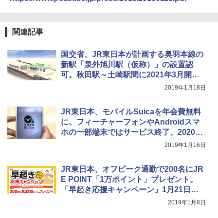
【日本企業販売】超強力クマ対策スプレー 30
￥2,479
0ml（連続噴射30秒）110ml（連続噴射15
[キャンパーズコレクション 山善] 傘みたいに
秒）射程5～10m 安全ロック搭載 携帯収納袋
広げるだけ パッとサッとテント ブラックコ
付き ヒグマ・イノシシ対策 自治体・教育機
関連記事
ーティング フルクローズ メッシュ 3-4人用
関の購入実績 登山・キャンプ・アウトドア・
簡単設置 ポップアップテント エクルベージ
防災用品 長期保存可能 緊急時用 日本国内発
A26 地球の歩き方 チェコ ポーランド スロヴ
国交省、JR東日本が計画する奥羽本線の
ュ(BC仕様) PATC-150B(EB)
送
ァキア 2026～2027 地球の歩き方A ヨーロッ
パ
新駅「泉外旭川駅（仮称）」の設置認
￥9,990
￥3,680
可。秋田駅～土崎駅間に2021年3月開業
￥2,277
予定
2019年1月18日
[キャンパーズコレクション 山善] 傘みたいに
着替えテント トイレテント 透けない【換気
広げるだけ パッとサッとテント キューブワ
通気窓付き】収納袋付き UVカット 防水 防災
JR東日本、モバイルSuicaを年会費無料
イド ブラックコーティング フルクローズ メ
コンパクト iimono117 (ブルー)
に。フィーチャーフォンやAndroidスマ
ッシュ 4人用 簡単設置 ポップアップテント P
ホの一部端末ではサービス終了。2020年
ATCW-150B エクルベージュ
￥3,080
2月より順次
2019年1月16日
￥-
JR東日本、オフピーク通勤で200名にJR
E POINT「1万ポイント」プレゼント。
「早起き応援キャンペーン」1月21日か
ら
2019年1月8日