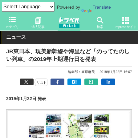
Powered by
Translate
トラベル Watch
地域
国内旅行
東北
カテゴリ
過去記事
検索
Impressサイト
ニュース
JR東日本、現美新幹線や海里など「のってたのし
い列車」の2019年上期運行日を発表
編集部：峯岸麻美
2019年1月22日 16:07
リスト
2019年1月22日 発表