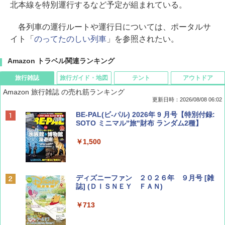
北本線を特別運行するなど予定が組まれている。
各列車の運行ルートや運行日については、ポータルサ
イト「
のってたのしい列車
」を参照されたい。
Amazon トラベル関連ランキング
旅行雑誌
旅行ガイド・地図
テント
アウトドア
Amazon 旅行雑誌 の売れ筋ランキング
更新日時：2026/08/08 06:02
BE-PAL(ビ-パル) 2026年 9 月号【特別付録:
SOTO ミニマル"旅"財布 ランダム2種】
￥1,500
ディズニーファン ２０２６年 ９月号 [雑
誌] (ＤＩＳＮＥＹ ＦＡＮ)
￥713