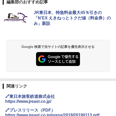
編集部のおすすめ記事
D40 地球の歩き方 チェンマイ タイ北部の魅
[キャンパーズコレクション 山善] ポップアッ
GRANDOOR ステンレス保冷剤 2個セット 2
JR東日本、特急料金最大45％引きの
力的な町 2026～2027 地球の歩き方D アジア
プテント 傘みたいに広げて畳める パッとサ
026リニューアル 急速冷凍 空間倍増 衛生的
「N'EX えきねっとトクだ値（料金券）の
ッとサンシェード キューブ フルクローズ メ
コンパクト 保冷力長持ち
み」新設
ッシュ 簡単設置 ワンタッチテント キャンプ
￥2,079
&ハイキング カーキ PATC-150(KH)
￥2,980
￥6,830
地球の歩き方 スター・ウォーズ
BUNDOK(バンドック)ソロ ドーム 1 EX BDK
Google 検索で当サイトの記事を優先表示させる
-08EX カーキ ソロキャンプ ポリエステル フ
PYKES PEAK (パイクスピーク) 着替えテン
レーム ドーム型 テント
￥2,695
ト プライバシー テント 【中が透けない】 1
人用 折りたたみ 防災グッズ 災害用トイレ ビ
￥14,800
ーチ ピクニック ポップアップテント 携帯 簡
易 トイレテント (ブラック)
僕が見た未来【完全版】
DEWEL パラソル 大型 ビーチ アウトドアパ
￥4,980
ラソル ガーデン サイトシート付 折りたたみ
￥0
防水 UVカット 4段階高さ調整 軽量 収納袋付
関連リンク
き
ENDLESS BASE 《めざましテレビで紹介》
🔗東日本旅客鉄道株式会社
テント ワンタッチ RENEW 幅200 2-3人用 43
￥6,459
https://www.jreast.co.jp/
500002(88859)
A09 地球の歩き方 イタリア 2026～2027 地
🔗プレスリリース（PDF）
球の歩き方A ヨーロッパ
￥5,999
熊撃退スプレー 熊よけスプレー 熊スプレー
https://www.jreast.co.jp/press/2018/20190113.pdf