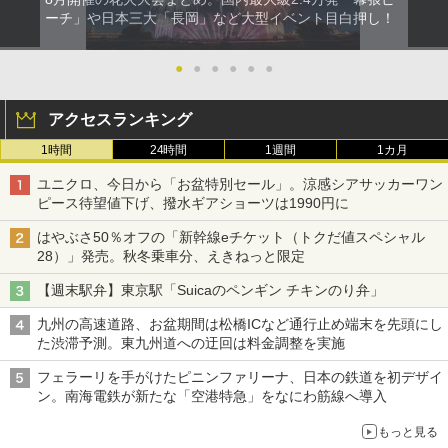
ーチ」や日本三大「長岡」など大型イベント目白押し！
●
●
●
●
●
●
アクセスランキング
1時間
24時間
1週間
1カ月
ユニクロ、今日から「お盆特別セール」。涼感シアサッカーワン
ピース待望値下げ、撥水ギアショーツは1990円に
はやぶさ50％オフの「新幹線eチケット（トクだ値スペシャル
28）」発売。秋冬乗車分、えきねっと限定
【週末駅弁】東京駅「Suicaのペンギン チキンのり弁」
九州の高速道路、お盆期間は松橋ICなど通行止め端末を先頭にし
た渋滞予測。東九州道への迂回は料金調整を実施
フェラーリを手がけたピニンファリーナ、日本の鉄道を初デザイ
ン。南海電鉄が新たな「空港特急」をなにわ筋線へ導入
もっと見る