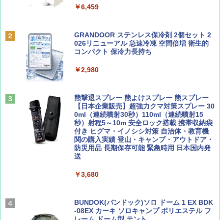
￥6,459
￥6,831
BE-PAL(ビ-パル) 2026年 9 月号【特別付録:
D40 地球の歩き方 チェンマイ タイ北部の魅
SOTO ミニマル"旅"財布 ランダム2種】
力的な町 2026～2027 地球の歩き方D アジア
GRANDOOR ステンレス保冷剤 2個セット 2
PYKES PEAK (パイクスピーク) 着替えテン
026リニューアル 急速冷凍 空間倍増 衛生的
ト プライバシー テント 【中が透けない】 1
コンパクト 保冷力長持ち
￥1,500
￥2,079
人用 折りたたみ 防災グッズ 災害用トイレ ビ
ーチ ピクニック ポップアップテント 携帯 簡
￥2,980
易 トイレテント (グレー)
山と溪谷 2026年8月号「南アルプス大全」
A09 地球の歩き方 イタリア 2026～2027 地
￥4,980
球の歩き方A ヨーロッパ
熊撃退スプレー 熊よけスプレー 熊スプレー
￥1,540
【日本企業販売】超強力クマ対策スプレー 30
￥2,479
0ml（連続噴射30秒）110ml（連続噴射15
ENDLESS BASE 《めざましテレビで紹介》
秒）射程5～10m 安全ロック搭載 携帯収納袋
テント ワンタッチ RENEW 幅200 2-3人用 43
付き ヒグマ・イノシシ対策 自治体・教育機
500002(88859)
関の購入実績 登山・キャンプ・アウトドア・
防災用品 長期保存可能 緊急時用 日本国内発
Coyote No.89 特集 星野道夫 夢見る旅
地球の歩き方 スター・ウォーズ
送
￥5,999
￥1,540
￥2,695
￥3,680
[キャンパーズコレクション 山善] 傘みたいに
広げるだけ パッとサッとテント ブラックコ
ーティング フルクローズ メッシュ 3-4人用
BUNDOK(バンドック)ソロ ドーム 1 EX BDK
簡単設置 ポップアップテント エクルベージ
-08EX カーキ ソロキャンプ ポリエステル フ
AIRLINE（エアライン）2026年9月号【特
A26 地球の歩き方 チェコ ポーランド スロヴ
ュ(BC仕様) PATC-150B(EB)
レーム ドーム型 テント
集】ボーイング110周年を祝して！
ァキア 2026～2027 地球の歩き方A ヨーロッ