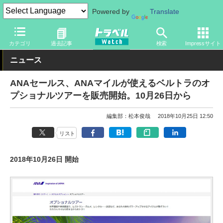
Powered by
Translate
トラベル Watch
企業・政府・官庁
国内エアライン
ANA
カテゴリ
過去記事
検索
Impressサイト
ニュース
ANAセールス、ANAマイルが使えるベルトラのオ
プショナルツアーを販売開始。10月26日から
編集部：松本俊哉
2018年10月25日 12:50
リスト
2018年10月26日 開始