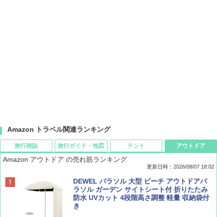
Amazon トラベル関連ランキング
旅行雑誌
旅行ガイド・地図
テント
アウトドア
Amazon アウトドア の売れ筋ランキング
更新日時：2026/08/07 18:02
ディズニーファン ２０２６年 ９月号 [雑
僕が見た未来【完全版】
[キャンパーズコレクション 山善] ポップアッ
DEWEL パラソル 大型 ビーチ アウトドアパ
誌] (ＤＩＳＮＥＹ ＦＡＮ)
プテント 傘みたいに広げて畳める パッとサ
ラソル ガーデン サイトシート付 折りたたみ
ッとサンシェード キューブ フルクローズ メ
防水 UVカット 4段階高さ調整 軽量 収納袋付
￥0
ッシュ 簡単設置 ワンタッチテント キャンプ
き
￥713
&ハイキング カーキ PATC-150(KH)