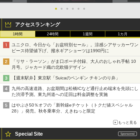
●
●
●
●
●
●
アクセスランキング
1時間
24時間
1週間
1カ月
ユニクロ、今日から「お盆特別セール」。涼感シアサッカーワン
ピース待望値下げ、撥水ギアショーツは1990円に
「リサ・ラーソン」がま口ポーチ付録、大人のおしゃれ手帖 10
月号。ジャカード織の北欧猫デザイン
【週末駅弁】東京駅「Suicaのペンギン チキンのり弁」
九州の高速道路、お盆期間は松橋ICなど通行止め端末を先頭にし
た渋滞予測。東九州道への迂回は料金調整を実施
はやぶさ50％オフの「新幹線eチケット（トクだ値スペシャル
28）」発売。秋冬乗車分、えきねっと限定
もっと見る
Special Site