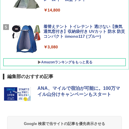
パ
￥9,990
￥14,800
￥1,760
￥2,277
[キャンパーズコレクション 山善] 傘みたいに
着替えテント トイレテント 透けない【換気
広げるだけ パッとサッとテント キューブワ
通気窓付き】収納袋付き UVカット 防水 防災
イド ブラックコーティング フルクローズ メ
コンパクト iimono117 (ブルー)
ッシュ 4人用 簡単設置 ポップアップテント P
ATCW-150B エクルベージュ
￥3,080
￥-
Amazonランキングをもっと見る
編集部のおすすめ記事
ANA、マイルで宿泊が可能に。100万マ
イル山分けキャンペーンもスタート
Google 検索で当サイトの記事を優先表示させる