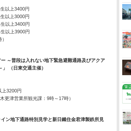
生以上3400円
生以上3000円
生以上3400円
生以上3900円
7時）
ー ～普段は入れない地下緊急避難通路及びアクア
～」 （日東交通主催）
上3200円
東交通 木更津営業所観光課：9時～17時）
ライン地下通路特別見学と新日鐵住金君津製鉄所見