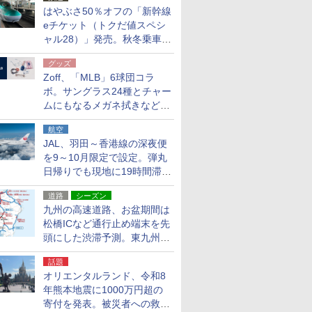
はやぶさ50％オフの「新幹線
eチケット（トクだ値スペシ
ャル28）」発売。秋冬乗車
分、えきねっと限定
グッズ
Zoff、「MLB」6球団コラ
ボ。サングラス24種とチャー
ムにもなるメガネ拭きなど雑
貨24種
航空
JAL、羽田～香港線の深夜便
を9～10月限定で設定。弾丸
日帰りでも現地に19時間滞在
できる
道路
シーズン
九州の高速道路、お盆期間は
松橋ICなど通行止め端末を先
頭にした渋滞予測。東九州道
への迂回は料金調整を実施
話題
オリエンタルランド、令和8
年熊本地震に1000万円超の
寄付を発表。被災者への救援