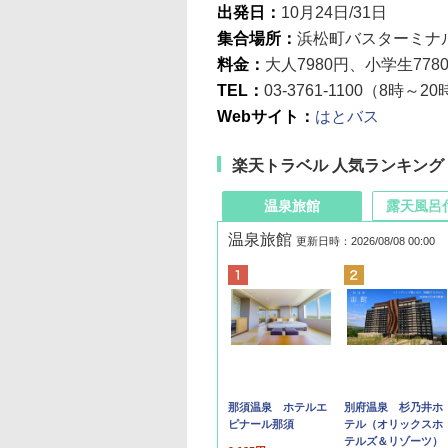
出発日：
10月24日/31日
集合場所：
浜松町バスターミナ
料金：
大人7980円、小学生778
TEL：
03-3761-1100（8時～2
Webサイト：
はとバス
楽天トラベル 人気ランキング
温泉旅館
露天風呂
温泉旅館
更新日時：2026/08/08 00:00
那須温泉 ホテルエ
別府温泉 杉乃井ホ
ピナール那須
テル（オリックスホ
テルズ＆リゾーツ）