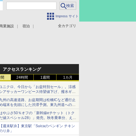
Impress サイト
全カテゴリ
商業施設
宿泊
アクセスランキング
時間
24時間
1週間
1カ月
ユニクロ、今日から「お盆特別セール」。涼感
シアサッカーワンピース待望値下げ、撥水ギア
ショーツは1990円に
九州の高速道路、お盆期間は松橋ICなど通行止
め端末を先頭にした渋滞予測。東九州道への迂
回は料金調整を実施
はやぶさ50％オフの「新幹線eチケット（トク
だ値スペシャル28）」発売。秋冬乗車分、えき
ねっと限定
【週末駅弁】東京駅「Suicaのペンギン チキン
のり弁」