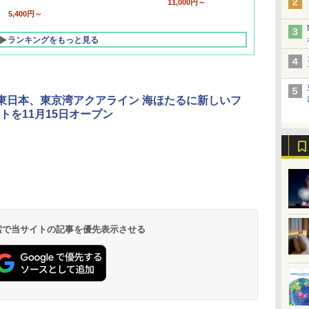
11,000円～
5,400円～
ランキングをもっと見る
O東日本、東京湾アクアライン 海ほたるに新しいフ
トを11月15日オープン
北陸 福井 あわら
品川プリンスホテ
舞浜ビューホテル
箱根湯本温泉 ホテ
ホテルトラスティ東
オリエンタルホテル
下呂温泉 水明館
住友不動産ホテル ヴ
東京ベイ舞浜ホテル
温泉 清風荘（北陸
ル イーストタワー
ｂｙ ＨＵＬＩＣ
ル おかだ
京ベイサイド
東京ベイ
ィラフォンテーヌグラ
ファーストリゾート
8,250円～
最大級の庭園露天風
（旧：東京ベイ舞浜
ンド東京有明
9,958円～
11,200円～
5,450円～
5,200円～
4,290円～
呂の宿 清風荘）
ホテル）
19,541円～
5,758円～
6,070円～
 検索で当サイトの記事を優先表示させる