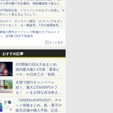
リの草刈機で完全勝利 掃除機感覚で使えた
NTT島田社長、ソフトバンクのセブン出資に「d
ポイント使えるようにして」
カルディ、オンライン限定「ネコバッグ＆タン
ブラーセット」を一般販売。7月の抽選販売の
当選無効分
東映の歴代オープニング映像がカプセルトイ
に。全5種で8月下旬発売
もっと見る
おすすめ記事
8月開催の花火大会まとめ。
国内最大級2.4万発「幕張ビ
ーチ」や日本三大「長岡」な
ど大型イベント目白押し！
全国で旅行キャンペーン
続々、最大1万5000円オフ
も！ いまお得な自治体まと
め
「GREEN×EXPO2027」チケ
ット情報まとめ。紙・電子の
販売店舗や購入手順、記念チ