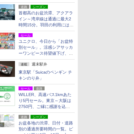
活動・復旧支援
道路
シーズン
首都高のお盆渋滞、アクアラ
イン～湾岸線は通過に最大2
時間15分。羽田の利用には
「空港西出口」の利用検討を
セール
ユニクロ、今日から「お盆特
別セール」。涼感シアサッカ
ーワンピース待望値下げ、撥
水ギアショーツは1990円に
週末駅弁
連載
東京駅「Suicaのペンギン チ
キンのり弁」
セール
道路
WILLER、高速バス1kmあた
り5円セール。東京～大阪は
2750円、ご縁に感謝を込め
た20周年記念キャンペーン
道路
シーズン
お盆各地の渋滞、日付・道路
別の通過所要時間の一覧。ピ