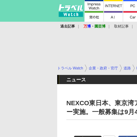
過去記事
万
博
・
園芸博
取材記事
トラベル Watch
企業・政府・官庁
道路
ニュース
NEXCO東日本、東京
ー実施。一般募集は9月