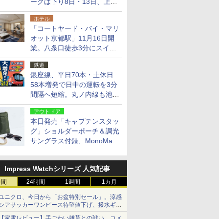
ークは下り8日・13日、上り
14日・15日
ホテル
「コートヤード・バイ・マリ
オット京都駅」11月16日開
業。八条口徒歩3分にスイー
ト含む全270室、ダイニング
鉄道
も併設
銀座線、平日70本・土休日
58本増発で日中の運転を3分
間隔へ短縮。丸ノ内線も池袋
～中野坂上を4分間隔に
アウトドア
本日発売「キャプテンスタッ
グ」ショルダーポーチ＆調光
サングラス付録、MonoMax
9月号増刊
Impress Watchシリーズ 人気記事
時間
24時間
1週間
1カ月
ユニクロ、今日から「お盆特別セール」。涼感
シアサッカーワンピース待望値下げ、撥水ギア
ショーツは1990円に
【家電レビュー】手ごわい雑草との戦い、コメ