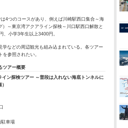
では4つのコースがあり、例えば川崎駅西口集合～海
グ）～東京湾アクアライン探検～川口駅西口解散と
円、小学3年生以上3400円。
学などの周辺観光も組み込まれている。各ツアー
トを参照されたい。
るツアー概要
ライン探検ツアー ～普段は入れない海底トンネルに
催）
口
橋駐車場