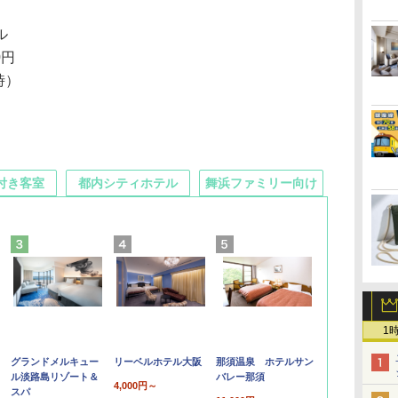
ル
0円
0時）
付き客室
都内シティホテル
舞浜ファミリー向け
1
グランドメルキュー
リーベルホテル大阪
那須温泉 ホテルサン
ル淡路島リゾート＆
バレー那須
4,000円～
スパ