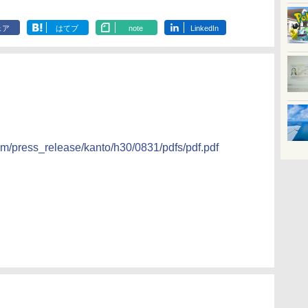
ェア
はてブ
note
LinkedIn
om/press_release/kanto/h30/0831/pdfs/pdf.pdf