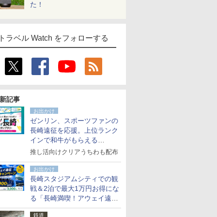
た！
トラベル Watch をフォローする
新記事
お出かけ
ゼンリン、スポーツファンの
長崎遠征を応援。上位ランク
インで和牛がもらえる
「GO！GO！長崎スタンプラ
推し活向けクリアうちわも配布
リー」
お出かけ
長崎スタジアムシティでの観
戦＆2泊で最大1万円お得にな
る「長崎満喫！アウェイ遠征
応援キャンペーン」
鉄道