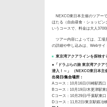
NEXCO東日本主催のツアー
ほたる（自由昼食・ショッピン
いうコースで、料金は大人3700
ツアー内容によっては、工場見
の詳細や申し込みは、Webサイ
東京湾アクアラインを探検す
「ドラぷらの旅 東京湾アクア
潜入！～」 （NEXCO東日本主
出発日/集合場所：
Aコース：10月16日/川崎駅西口
Bコース：10月19日/木更津駅東
Cコース：10月29日/千葉駅東口
Dコース：11月2日/東京駅鍛冶