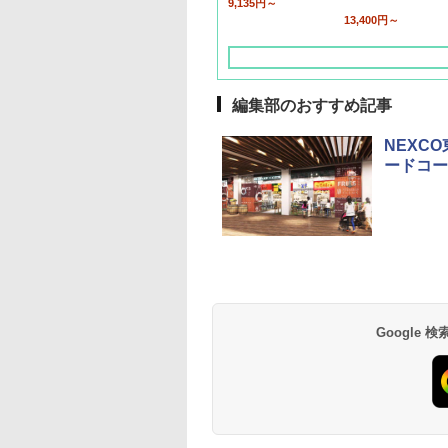
9,135円～
13,400円～
編集部のおすすめ記事
NEXC
ードコー
草津温泉 ホテル櫻
品川プリンスホテル
グランドニッコー東
海のサウナ＆スパ
東京ドームホテル
シェラトン・グラン
井
京ベイ 舞浜
オールインクルーシ
デ・トーキョーベ
7,037円～
7,980円～
ブ 島原温泉ホテル
イ・ホテル
14,300円～
6,800円～
南風楼
10,450円～
7,950円～
Google