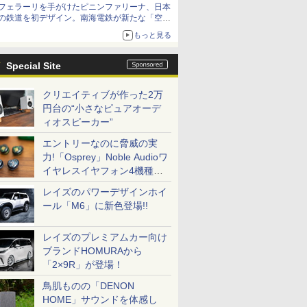
フェラーリを手がけたピニンファリーナ、日本
の鉄道を初デザイン。南海電鉄が新たな「空港
特急」をなにわ筋線へ導入
もっと見る
Special Site
クリエイティブが作った2万
円台の“小さなピュアオーデ
ィオスピーカー”
エントリーなのに脅威の実
力!「Osprey」Noble Audioワ
イヤレスイヤフォン4機種を
一気に聴く
レイズのパワーデザインホイ
ール「M6」に新色登場!!
レイズのプレミアムカー向け
ブランドHOMURAから
「2×9R」が登場！
鳥肌ものの「DENON
HOME」サウンドを体感し