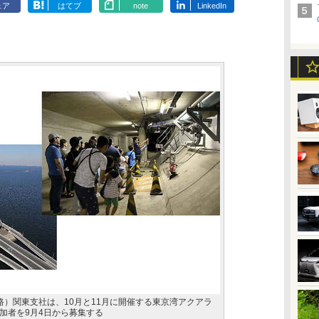
ェア
はてブ
note
LinkedIn
路）関東支社は、10月と11月に開催する東京湾アクアラ
加者を9月4日から募集する