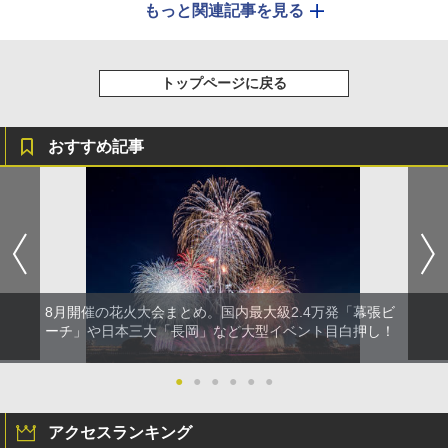
もっと関連記事を見る
トップページに戻る
おすすめ記事
8月開催の花火大会まとめ。国内最大級2.4万発「幕張ビ
ーチ」や日本三大「長岡」など大型イベント目白押し！
●
●
●
●
●
●
アクセスランキング