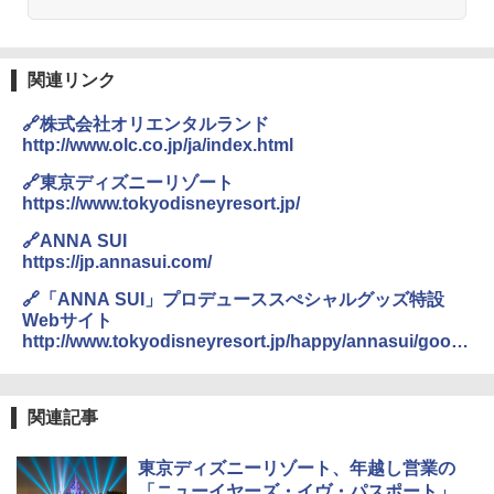
易 トイレテント (ブラック)
A26 地球の歩き方 チェコ ポーランド スロヴ
熊撃退スプレー 熊よけスプレー 熊スプレー
￥4,980
ァキア 2026～2027 地球の歩き方A ヨーロッ
【日本企業販売】超強力クマ対策スプレー 30
パ
0ml（連続噴射30秒）110ml（連続噴射15
関連リンク
秒）射程5～10m 安全ロック搭載 携帯収納袋
￥2,277
ENDLESS BASE 《めざましテレビで紹介》
付き ヒグマ・イノシシ対策 自治体・教育機
🔗株式会社オリエンタルランド
テント ワンタッチ RENEW 幅200 2-3人用 43
関の購入実績 登山・キャンプ・アウトドア・
http://www.olc.co.jp/ja/index.html
500002(88859)
防災用品 長期保存可能 緊急時用 日本国内発
送
地球の歩き方 スター・ウォーズ
🔗東京ディズニーリゾート
￥5,499
https://www.tokyodisneyresort.jp/
￥3,680
￥2,695
🔗ANNA SUI
[キャンパーズコレクション 山善] 傘みたいに
https://jp.annasui.com/
広げるだけ パッとサッとテント ブラックコ
DEWEL パラソル 大型 ビーチ アウトドアパ
ーティング フルクローズ メッシュ 3-4人用
ラソル ガーデン サイトシート付 折りたたみ
🔗「ANNA SUI」プロデューススぺシャルグッズ特設
簡単設置 ポップアップテント エクルベージ
防水 UVカット 4段階高さ調整 軽量 収納袋付
新しい日本地理 地図・統計・移動から読み
Webサイト
ュ(BC仕様) PATC-150B(EB)
き
解く (講談社現代新書)
http://www.tokyodisneyresort.jp/happy/annasui/good
s/
￥8,991
￥6,459
￥1,540
関連記事
Coleman(コールマン) ツーリングドーム/LD
ポインターライト 強力 小型 緑色/赤色/青紫色
X 2人用 3人用 キャンプ アウトドア フェス
USB充電式 高精度 超長距離照射 長時間使用
東京ディズニーリゾート、年越し営業の
収納 コンパクト 簡単設営 カンガルーテント
可能 安全ロック付き 高安全性 金属製耐久 コ
「ニューイヤーズ・イヴ・パスポート」
ソロキャンプ ソロテント
ンパクト多機能設計 持ち運び便利 アウトド