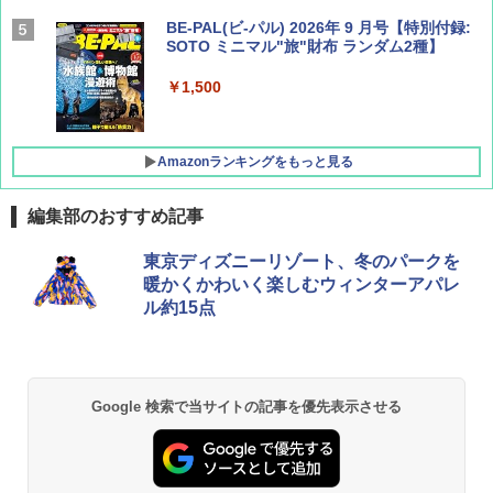
BE-PAL(ビ-パル) 2026年 9 月号【特別付録:
SOTO ミニマル"旅"財布 ランダム2種】
￥1,500
Amazonランキングをもっと見る
編集部のおすすめ記事
D40 地球の歩き方 チェンマイ タイ北部の魅
[キャンパーズコレクション 山善] ポップアッ
BUNDOK(バンドック)ソロ ドーム 1 EX BDK
東京ディズニーリゾート、冬のパークを
力的な町 2026～2027 地球の歩き方D アジア
プテント 傘みたいに広げて畳める パッとサ
-08EX カーキ ソロキャンプ ポリエステル フ
暖かくかわいく楽しむウィンターアパレ
ッとサンシェード キューブ フルクローズ メ
レーム テント
ル約15点
ッシュ 簡単設置 ワンタッチテント キャンプ
￥2,079
&ハイキング カーキ PATC-150(KH)
￥14,800
￥6,832
A09 地球の歩き方 イタリア 2026～2027 地
GRANDOOR ステンレス保冷剤 2個セット 2
Google 検索で当サイトの記事を優先表示させる
球の歩き方A ヨーロッパ
026リニューアル 急速冷凍 空間倍増 衛生的
PYKES PEAK (パイクスピーク) 着替えテン
コンパクト 保冷力長持ち
ト プライバシー テント 【中が透けない】 1
￥2,479
人用 折りたたみ 防災グッズ 災害用トイレ ビ
￥2,980
ーチ ピクニック ポップアップテント 携帯 簡