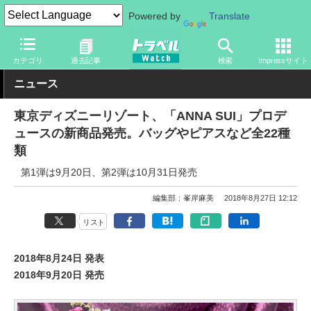
Powered by
Translate
トラベル Watch
旅の情報
観光地
ディズニーリゾート
カテゴリ
過去記事
検索
Impressサイト
ニュース
東京ディズニーリゾート、「ANNA SUI」プロデ
ュースの新商品発売。バッグやピアスなど全22種
類
第1弾は9月20日、第2弾は10月31日発売
編集部：峯岸麻美
2018年8月27日 12:12
リスト
2018年8月24日 発表
2018年9月20日 発売