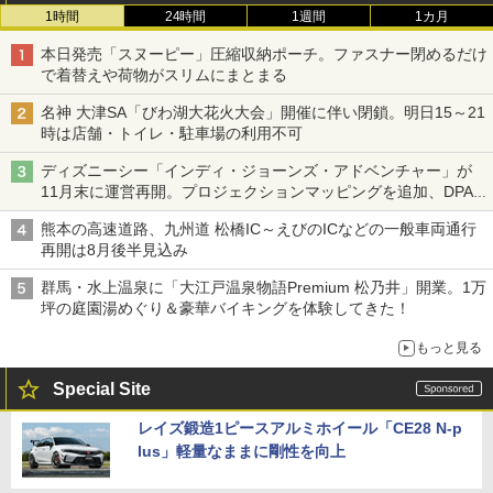
1時間
24時間
1週間
1カ月
本日発売「スヌーピー」圧縮収納ポーチ。ファスナー閉めるだけ
で着替えや荷物がスリムにまとまる
名神 大津SA「びわ湖大花火大会」開催に伴い閉鎖。明日15～21
時は店舗・トイレ・駐車場の利用不可
ディズニーシー「インディ・ジョーンズ・アドベンチャー」が
11月末に運営再開。プロジェクションマッピングを追加、DPA
は1500円
熊本の高速道路、九州道 松橋IC～えびのICなどの一般車両通行
再開は8月後半見込み
群馬・水上温泉に「大江戸温泉物語Premium 松乃井」開業。1万
坪の庭園湯めぐり＆豪華バイキングを体験してきた！
もっと見る
Special Site
レイズ鍛造1ピースアルミホイール「CE28 N-p
lus」軽量なままに剛性を向上