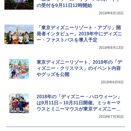
ア/オフィス/教育現場/展示会用 緑
の受付を9月11日12時開始
￥20,718
2018年8月16日
￥1,180
「東京ディズニーリゾート・アプリ」開
発者インタビュー。2019年中にディズニ
ー・ファストパスを導入予定
2018年8月13日
東京ディズニーリゾート、2018年の「デ
ィズニー・クリスマス」のイベント内容
やグッズを公開
2018年8月9日
2018年の「ディズニー・ハロウィーン」
は9月11日～10月31日開催。ミッキーマ
ウスとミニーマウスが東京ディズニーラ
ンド「スプーキー“Boo！”パレード」の
2018年7月30日
コスチューム姿を披露