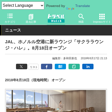
Powered by
Translate
トラベル Watch
地域
海外旅行
ハワイ
カテゴリ
過去記事
検索
Impressサイト
ニュース
JAL、ホノルル空港に新ラウンジ「サクララウン
ジ・ハレ」。8月18日オープン
編集部：多和田新也
2018年8月17日 21:13
リスト
2018年8月18日（現地時間） オープン