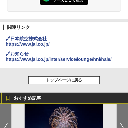
￥2,980
ーチ ピクニック ポップアップテント 携帯 簡
易 トイレテント (ブラック)
地球の歩き方 スター・ウォーズ
DEWEL パラソル 大型 ビーチ アウトドアパ
￥4,980
ラソル ガーデン サイトシート付 折りたたみ
￥2,695
防水 UVカット 4段階高さ調整 軽量 収納袋付
関連リンク
き
ENDLESS BASE 《めざましテレビで紹介》
🔗日本航空株式会社
テント ワンタッチ RENEW 幅200 2-3人用 43
￥6,999
https://www.jal.co.jp/
500002(88859)
A26 地球の歩き方 チェコ ポーランド スロヴ
🔗お知らせ
ァキア 2026～2027 地球の歩き方A ヨーロッ
￥5,999
熊撃退スプレー 熊よけスプレー 熊スプレー
https://www.jal.co.jp/inter/service/lounge/hnl/hale/
パ
【日本企業販売】超強力クマ対策スプレー 30
0ml（連続噴射30秒）110ml（連続噴射15
￥2,277
[キャンパーズコレクション 山善] 傘みたいに
秒）射程5～10m 安全ロック搭載 携帯収納袋
広げるだけ パッとサッとテント ブラックコ
付き ヒグマ・イノシシ対策 自治体・教育機
トップページに戻る
ーティング フルクローズ メッシュ 3-4人用
関の購入実績 登山・キャンプ・アウトドア・
簡単設置 ポップアップテント エクルベージ
防災用品 長期保存可能 緊急時用 日本国内発
新しい日本地理 地図・統計・移動から読み
ュ(BC仕様) PATC-150B(EB)
送
解く (講談社現代新書)
おすすめ記事
￥9,990
￥3,680
￥1,540
[キャンパーズコレクション 山善] 傘みたいに
着替えテント トイレテント 透けない【換気
広げるだけ パッとサッとテント キューブワ
通気窓付き】収納袋付き UVカット 防水 防災