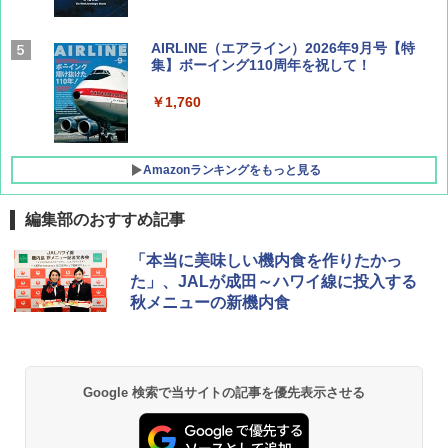
AIRLINE（エアライン）2026年9月号【特
集】ボーイング110周年を祝して！
￥1,760
Amazonランキングをもっと見る
編集部のおすすめ記事
D40 地球の歩き方 チェンマイ タイ北部の魅
[キャンパーズコレクション 山善] ポップアッ
BUNDOK(バンドック)ソロ ドーム 1 EX BDK
「本当に美味しい機内食を作りたかっ
力的な町 2026～2027 地球の歩き方D アジア
プテント 傘みたいに広げて畳める パッとサ
-08EX カーキ ソロキャンプ ポリエステル フ
た」、JALが成田～ハワイ線に投入する
ッとサンシェード キューブ フルクローズ メ
レーム テント
秋メニューの新機内食
ッシュ 簡単設置 ワンタッチテント キャンプ
￥2,079
&ハイキング カーキ PATC-150(KH)
￥14,800
￥6,831
A09 地球の歩き方 イタリア 2026～2027 地
GRANDOOR ステンレス保冷剤 2個セット 2
Google 検索で当サイトの記事を優先表示させる
球の歩き方A ヨーロッパ
026リニューアル 急速冷凍 空間倍増 衛生的
PYKES PEAK (パイクスピーク) 着替えテン
コンパクト 保冷力長持ち
ト プライバシー テント 【中が透けない】 1
￥2,479
人用 折りたたみ 防災グッズ 災害用トイレ ビ