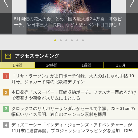
イドプラス ブラックコーティング フルクロ
コンパクト iimono117 (ブルー)
ーズ メッシュ 5人用 簡単設置 ポップアップ
テント PATCW-200B エクルベージュ
￥3,080
8月開催の花火大会まとめ。国内最大級2.4万発「幕張ビ
￥15,990
ーチ」や日本三大「長岡」など大型イベント目白押し！
●
●
●
●
●
●
アクセスランキング
1時間
24時間
1週間
1カ月
「リサ・ラーソン」がま口ポーチ付録、大人のおしゃれ手帖 10
月号。ジャカード織の北欧猫デザイン
本日発売「スヌーピー」圧縮収納ポーチ。ファスナー閉めるだけ
で着替えや荷物がスリムにまとまる
クロックスのリカバリーサンダルがセールで半額。23～31cmの
幅広いサイズ展開、独自のクッション素材を採用
ディズニーシー「インディ・ジョーンズ・アドベンチャー」が
11月末に運営再開。プロジェクションマッピングを追加、DPA
は1500円