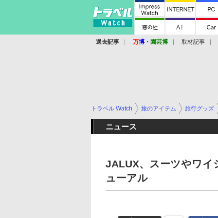
過去記事
万
博
・
園芸博
取材記事
トラベル Watch
旅のアイテム
旅行グッズ
ニュース
JALUX、スーツやワ
ューアル