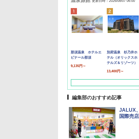
温泉旅館
更新日時：2026/08/07 06:00
那須温泉 ホテルエ
別府温泉 杉乃井ホ
ピナール那須
テル（オリックスホ
テルズ＆リゾーツ）
9,135円～
13,400円～
編集部のおすすめ記事
JALU
国際売店