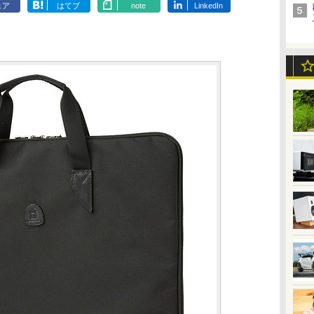
ェア
はてブ
note
LinkedIn