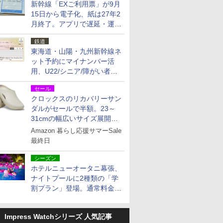
新幹線「EXご利用票」が9月
15日から電子化、紙は27年2
月終了。アプリで遅延・運休
も確認可能に
鉄道
東海道・山陽・九州新幹線ネ
ット予約にマイナンバー活
用、U22/シニア/障がい者割
を9月15日から発売
セール
クロックスのリカバリーサン
ダルがセールで半額。23～
31cmの幅広いサイズ展開、
独自のクッション素材を採用
Amazon 暮らし応援サマーSale
最終日
シーズン
ホテルニューオータニ幕張、
ナイトプールに2種類の「学
割プラン」登場。通常料金の
およそ半額でお得に夜活
Impress Watchシリーズ 人気記事