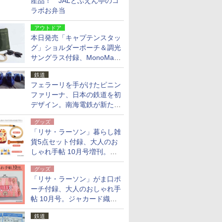
産品！ JALとぶえん亭のコ
ラボお弁当
アウトドア
本日発売「キャプテンスタッ
グ」ショルダーポーチ＆調光
サングラス付録、MonoMax
9月号増刊
鉄道
フェラーリを手がけたピニン
ファリーナ、日本の鉄道を初
デザイン。南海電鉄が新たな
「空港特急」をなにわ筋線へ
グッズ
導入
「リサ・ラーソン」暮らし雑
貨5点セット付録、大人のお
しゃれ手帖 10月号増刊。
USBケーブルや缶ケースなど
グッズ
「リサ・ラーソン」がま口ポ
ーチ付録、大人のおしゃれ手
帖 10月号。ジャカード織の
北欧猫デザイン
鉄道