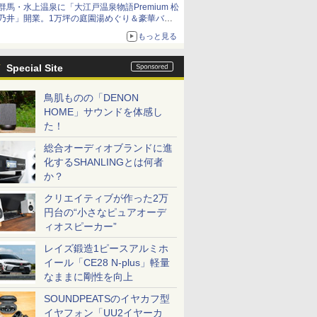
群馬・水上温泉に「大江戸温泉物語Premium 松
乃井」開業。1万坪の庭園湯めぐり＆豪華バイ
キングを体験してきた！
もっと見る
Special Site
鳥肌ものの「DENON
HOME」サウンドを体感し
た！
総合オーディオブランドに進
化するSHANLINGとは何者
か？
クリエイティブが作った2万
円台の“小さなピュアオーデ
ィオスピーカー”
レイズ鍛造1ピースアルミホ
イール「CE28 N-plus」軽量
なままに剛性を向上
SOUNDPEATSのイヤカフ型
イヤフォン「UU2イヤーカ