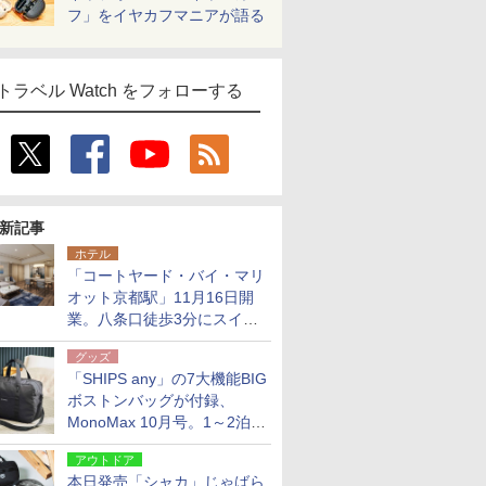
フ」をイヤカフマニアが語る
トラベル Watch をフォローする
新記事
ホテル
「コートヤード・バイ・マリ
オット京都駅」11月16日開
業。八条口徒歩3分にスイー
ト含む全270室、ダイニング
グッズ
も併設
「SHIPS any」の7大機能BIG
ボストンバッグが付録、
MonoMax 10月号。1～2泊の
荷物、キャリーオンも可能
アウトドア
本日発売「シャカ」じゃばら