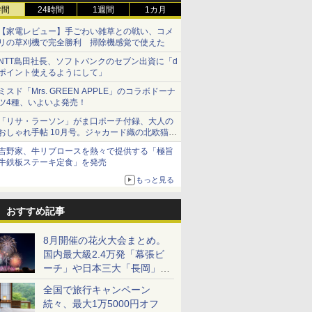
時間
24時間
1週間
1カ月
【家電レビュー】手ごわい雑草との戦い、コメ
リの草刈機で完全勝利 掃除機感覚で使えた
NTT島田社長、ソフトバンクのセブン出資に「d
ポイント使えるようにして」
ミスド「Mrs. GREEN APPLE」のコラボドーナ
ツ4種、いよいよ発売！
「リサ・ラーソン」がま口ポーチ付録、大人の
おしゃれ手帖 10月号。ジャカード織の北欧猫デ
ザイン
吉野家、牛リブロースを熱々で提供する「極旨
牛鉄板ステーキ定食」を発売
もっと見る
おすすめ記事
8月開催の花火大会まとめ。
国内最大級2.4万発「幕張ビ
ーチ」や日本三大「長岡」な
ど大型イベント目白押し！
全国で旅行キャンペーン
続々、最大1万5000円オフ