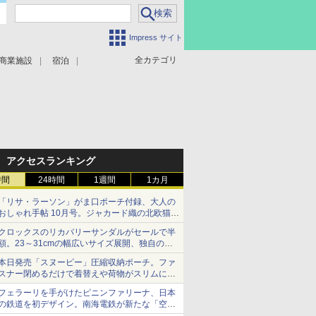
Impress サイト
全カテゴリ
商業施設
宿泊
アクセスランキング
時間
24時間
1週間
1カ月
「リサ・ラーソン」がま口ポーチ付録、大人の
おしゃれ手帖 10月号。ジャカード織の北欧猫デ
ザイン
クロックスのリカバリーサンダルがセールで半
額。23～31cmの幅広いサイズ展開、独自のク
ッション素材を採用
本日発売「スヌーピー」圧縮収納ポーチ。ファ
スナー閉めるだけで着替えや荷物がスリムにま
とまる
フェラーリを手がけたピニンファリーナ、日本
の鉄道を初デザイン。南海電鉄が新たな「空港
特急」をなにわ筋線へ導入