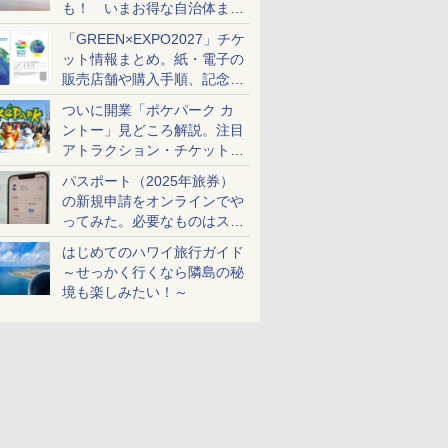
も！ いまお得な自治体まと
め
「GREEN×EXPO2027」チケ
ット情報まとめ。紙・電子の
販売店舗や購入手順、記念チ
ケットも解説
ついに開業「ポケパーク カ
ントー」見どころ解説。注目
アトラクション・チケット手
配・来場前に必要な準備は？
パスポート（2025年旅券）
の新規申請をオンラインでや
ってみた。必要なものはスマ
ホとマイナカードのみ
はじめてのハワイ旅行ガイド
～せっかく行くなら隣島の秘
境も楽しみたい！～