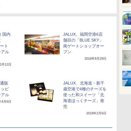
港 国内
JALUX、福岡空港6店
に
舗目の「BLUE SKY」
ゲート
南ゲートショップオー
ーアル
プン
2018年8月29日
10月12日
式通販
JALUX、北海道・新千
ョッピ
歳空港で4種のチーズを
ーアル
使った和スイーツ「北
海道ほっくチーズ」発
8年4月6日
売
2018年2月6日