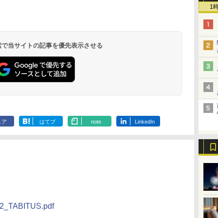
1
北陸 福井 あわら
品川プリンスホテ
舞浜ビューホテル
箱根湯本温泉 ホテ
ホテルトラスティ東
オリエンタルホテル
下呂温泉 水明館
住友不動産ホテル ヴ
東京ベイ舞浜ホテル
温泉 清風荘（北陸
ル イーストタワー
ｂｙ ＨＵＬＩＣ
ル おかだ
京ベイサイド
東京ベイ
ィラフォンテーヌグラ
ファーストリゾート
8,250円～
最大級の庭園露天風
（旧：東京ベイ舞浜
ンド東京有明
9,958円～
11,200円～
5,450円～
5,200円～
4,290円～
呂の宿 清風荘）
ホテル）
19,541円～
5,758円～
6,070円～
 検索で当サイトの記事を優先表示させる
ェア
はてブ
note
LinkedIn
02_TABITUS.pdf