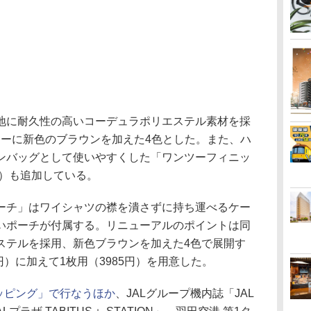
に耐久性の高いコーデュラポリエステル素材を採
ドーに新色のブラウンを加えた4色とした。また、ハ
ンバッグとして使いやすくした「ワンツーフィニッ
円）も追加している。
ーチ」はワイシャツの襟を潰さずに持ち運べるケー
いポーチが付属する。リニューアルのポイントは同
ステルを採用、新色ブラウンを加えた4色で展開す
円）に加えて1枚用（3985円）を用意した。
ョッピング」で行なうほか
、JALグループ機内誌「JAL