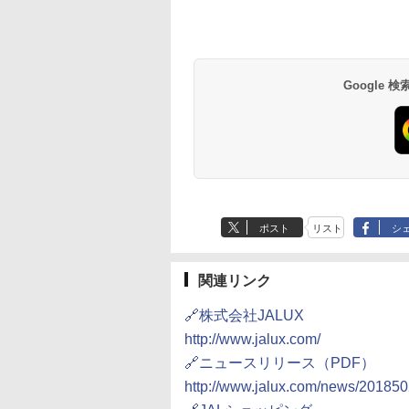
草津温泉 ホテル櫻
品川プリンスホテル
グランドニッコー東
海のサウナ＆スパ
東京ドームホテル
シェラトン・グラン
井
京ベイ 舞浜
オールインクルーシ
デ・トーキョーベ
7,037円～
7,980円～
ブ 島原温泉ホテル
イ・ホテル
14,300円～
6,800円～
南風楼
10,450円～
7,950円～
Google
ポスト
リスト
シ
関連リンク
🔗株式会社JALUX
http://www.jalux.com/
🔗ニュースリリース（PDF）
http://www.jalux.com/news/20185