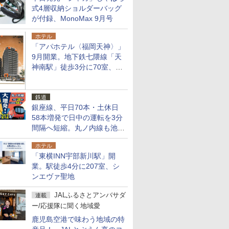
式4層収納ショルダーバッグ
が付録、MonoMax 9月号
ホテル
「アパホテル〈福岡天神〉」
9月開業。地下鉄七隈線「天
神南駅」徒歩3分に70室、エ
リア初の直営店
鉄道
銀座線、平日70本・土休日
58本増発で日中の運転を3分
間隔へ短縮。丸ノ内線も池袋
～中野坂上を4分間隔に
ホテル
「東横INN宇部新川駅」開
業。駅徒歩4分に207室、シ
ンエヴァ聖地
JALふるさとアンバサダ
連載
ー/応援隊に聞く地域愛
鹿児島空港で味わう地域の特