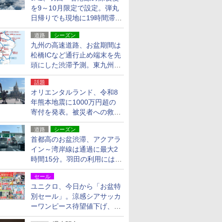
を9～10月限定で設定。弾丸
日帰りでも現地に19時間滞在
できる
道路
シーズン
九州の高速道路、お盆期間は
松橋ICなど通行止め端末を先
頭にした渋滞予測。東九州道
への迂回は料金調整を実施
話題
オリエンタルランド、令和8
年熊本地震に1000万円超の
寄付を発表。被災者への救援
活動・復旧支援
道路
シーズン
首都高のお盆渋滞、アクアラ
イン～湾岸線は通過に最大2
時間15分。羽田の利用には
「空港西出口」の利用検討を
セール
ユニクロ、今日から「お盆特
別セール」。涼感シアサッカ
ーワンピース待望値下げ、撥
水ギアショーツは1990円に