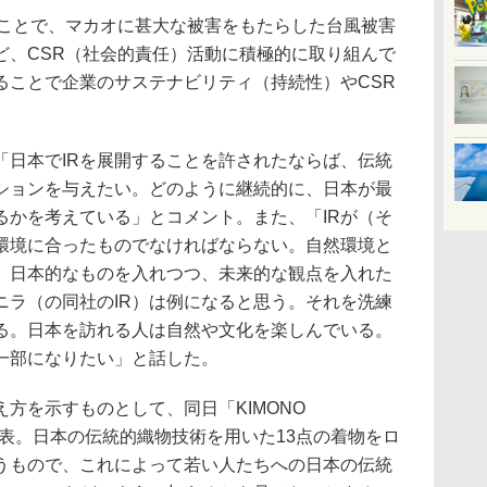
ることで、マカオに甚大な被害をもたらした台風被害
ど、CSR（社会的責任）活動に積極的に取り組んで
ることで企業のサステナビリティ（持続性）やCSR
「日本でIRを展開することを許されたならば、伝統
ションを与えたい。どのように継続的に、日本が最
るかを考えている」とコメント。また、「IRが（そ
環境に合ったものでなければならない。自然環境と
う、日本的なものを入れつつ、未来的な観点を入れた
ニラ（の同社のIR）は例になると思う。それを洗練
る。日本を訪れる人は自然や文化を楽しんでいる。
一部になりたい」と話した。
方を示すものとして、同日「KIMONO
発表。日本の伝統的織物技術を用いた13点の着物をロ
うもので、これによって若い人たちへの日本の伝統