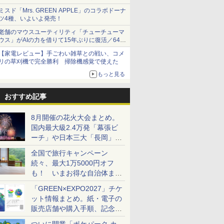
ショーツは1990円に
ミスド「Mrs. GREEN APPLE」のコラボドーナ
ツ4種、いよいよ発売！
老舗のマウスユーティリティ「チューチューマ
ウス」がAIの力を借りて15年ぶりに復活／64bit
化、Windows 10/11、「Chrome」も走り回
【家電レビュー】手ごわい雑草との戦い、コメ
る。復活記念で2026年末まで500円
リの草刈機で完全勝利 掃除機感覚で使えた
もっと見る
おすすめ記事
8月開催の花火大会まとめ。
国内最大級2.4万発「幕張ビ
ーチ」や日本三大「長岡」な
ど大型イベント目白押し！
全国で旅行キャンペーン
続々、最大1万5000円オフ
も！ いまお得な自治体まと
め
「GREEN×EXPO2027」チケ
ット情報まとめ。紙・電子の
販売店舗や購入手順、記念チ
ケットも解説