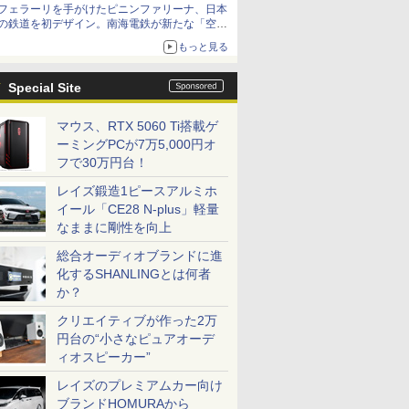
フェラーリを手がけたピニンファリーナ、日本
の鉄道を初デザイン。南海電鉄が新たな「空港
特急」をなにわ筋線へ導入
もっと見る
Special Site
マウス、RTX 5060 Ti搭載ゲ
ーミングPCが7万5,000円オ
フで30万円台！
レイズ鍛造1ピースアルミホ
イール「CE28 N-plus」軽量
なままに剛性を向上
総合オーディオブランドに進
化するSHANLINGとは何者
か？
クリエイティブが作った2万
円台の“小さなピュアオーデ
ィオスピーカー”
レイズのプレミアムカー向け
ブランドHOMURAから