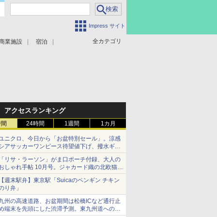
Impress サイト
全カテゴリ
商業施設
宿泊
アクセスランキング
時間
24時間
1週間
1カ月
ユニクロ、今日から「お盆特別セール」。涼感
シアサッカーワンピース待望値下げ、撥水ギア
ショーツは1990円に
「リサ・ラーソン」がま口ポーチ付録、大人の
おしゃれ手帖 10月号。ジャカード織の北欧猫デ
ザイン
【週末駅弁】東京駅「Suicaのペンギン チキン
のり弁」
九州の高速道路、お盆期間は松橋ICなど通行止
め端末を先頭にした渋滞予測。東九州道への迂
回は料金調整を実施