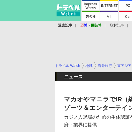
過去記事
万
博
・
園芸博
取材記事
トラベル Watch
地域
海外旅行
東アジア
ニュース
マカオやマニラでIR（
ゾーツ＆エンターテイ
カジノ入退場のための生体認証
府・業界に提供