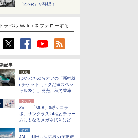
「2×9R」が登場！
トラベル Watch をフォローする
新記事
鉄道
はやぶさ50％オフの「新幹線
eチケット（トクだ値スペシ
ャル28）」発売。秋冬乗車
分、えきねっと限定
グッズ
Zoff、「MLB」6球団コラ
ボ。サングラス24種とチャー
ムにもなるメガネ拭きなど雑
貨24種
航空
JAL、羽田～香港線の深夜便