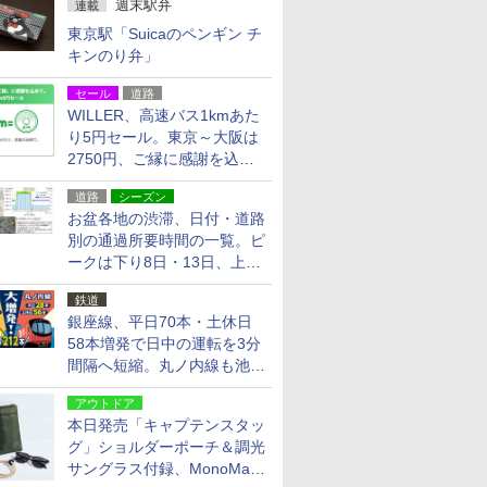
週末駅弁
連載
東京駅「Suicaのペンギン チ
キンのり弁」
セール
道路
WILLER、高速バス1kmあた
り5円セール。東京～大阪は
2750円、ご縁に感謝を込め
た20周年記念キャンペーン
道路
シーズン
お盆各地の渋滞、日付・道路
別の通過所要時間の一覧。ピ
ークは下り8日・13日、上り
14日・15日
鉄道
銀座線、平日70本・土休日
58本増発で日中の運転を3分
間隔へ短縮。丸ノ内線も池袋
～中野坂上を4分間隔に
アウトドア
本日発売「キャプテンスタッ
グ」ショルダーポーチ＆調光
サングラス付録、MonoMax