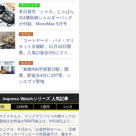
9月号増刊
アウトドア
本日発売「シャカ」じゃばら
式4層収納ショルダーバッグ
が付録、MonoMax 9月号
ホテル
「コートヤード・バイ・マリ
オット京都駅」11月16日開
業。八条口徒歩3分にスイー
ト含む全270室、ダイニング
ホテル
も併設
「東横INN宇部新川駅」開
業。駅徒歩4分に207室、シ
ンエヴァ聖地
Impress Watchシリーズ 人気記事
時間
24時間
1週間
1カ月
マクドナルド、マックデリバリーの朝マックの
最低注文料金が500円値上げ。8月18日より
1,500円から受付
ユニクロ、今日から「お盆特別セール」。涼感
シアサッカーワンピース待望値下げ、撥水ギア