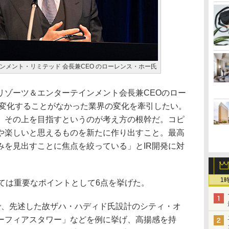
ンメント・リミテッド 会長兼CEO のローレンス・ホー氏
ゾーツ＆エンターテインメント会長兼CEOのロー
年変化することがなかった業界の変化を牽引したい。
、その上を目指すというのが考え方の根幹だ。コピ
や楽しいと思えるものを新たに作り出すこと。最高
みを見出すことに焦点を絞っている」とIR開発に対
1
ては重要なポイントとして6点を挙げた。
、先述した故ザハ・ハディド氏設計のシティ・オ
ーフィアスタワー」などを例に挙げ、高揚感を持