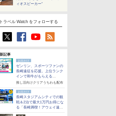
ィオスピーカー”
トラベル Watch をフォローする
新記事
お出かけ
ゼンリン、スポーツファンの
長崎遠征を応援。上位ランク
インで和牛がもらえる
「GO！GO！長崎スタンプラ
推し活向けクリアうちわも配布
リー」
お出かけ
長崎スタジアムシティでの観
戦＆2泊で最大1万円お得にな
る「長崎満喫！アウェイ遠征
応援キャンペーン」