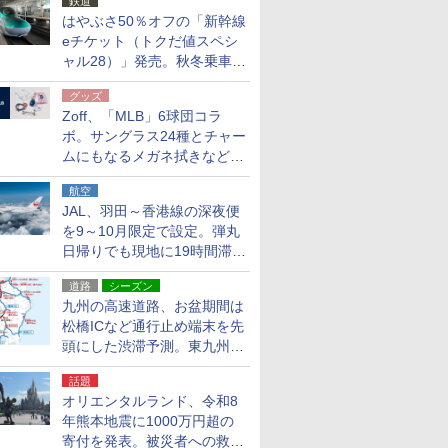
鉄道
はやぶさ50％オフの「新幹線
eチケット（トクだ値スペシ
ャル28）」発売。秋冬乗車
分、えきねっと限定
グッズ
Zoff、「MLB」6球団コラ
ボ。サングラス24種とチャー
ムにもなるメガネ拭きなど雑
貨24種
航空
JAL、羽田～香港線の深夜便
を9～10月限定で設定。弾丸
日帰りでも現地に19時間滞在
できる
道路
シーズン
九州の高速道路、お盆期間は
松橋ICなど通行止め端末を先
頭にした渋滞予測。東九州道
への迂回は料金調整を実施
話題
オリエンタルランド、令和8
年熊本地震に1000万円超の
寄付を発表。被災者への救援