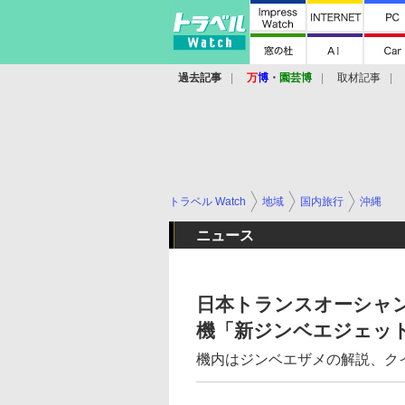
過去記事
万
博
・
園芸博
取材記事
トラベル Watch
地域
国内旅行
沖縄
ニュース
日本トランスオーシャ
機「新ジンベエジェッ
機内はジンベエザメの解説、ク