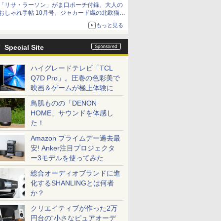
「リサ・ラーソン」がま口ポーチ付録、大人の
おしゃれ手帖 10月号。ジャカード織の北欧猫デ
ザイン
もっと見る
Special Site
ハイグレードテレビ「TCL
Q7D Pro」。圧巻の色彩美で
映画＆ゲームが極上体験に
鳥肌ものの「DENON
HOME」サウンドを体感し
た！
Amazon プライムデー過去最
安! Anker注目プロジェクタ
ー3モデルを使ってみた
総合オーディオブランドに進
化するSHANLINGとは何者
か？
クリエイティブが作った2万
円台の“小さなピュアオーデ