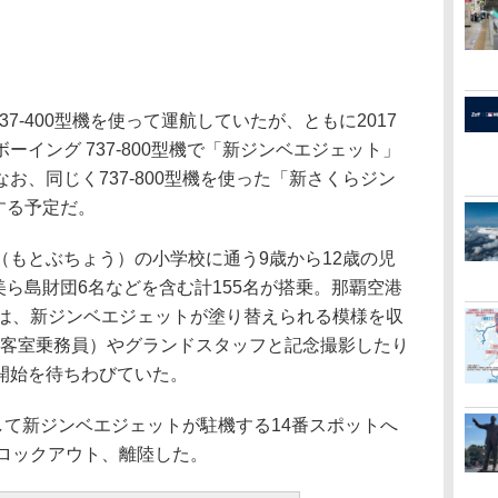
7-400型機を使って運航していたが、ともに2017
イング 737-800型機で「新ジンベエジェット」
お、同じく737-800型機を使った「新さくらジン
する予定だ。
もとぶちょう）の小学校に通う9歳から12歳の児
、美ら島財団6名などを含む計155名が搭乗。那覇空港
ちは、新ジンベエジェットが塗り替えられる模様を収
（客室乗務員）やグランドスタッフと記念撮影したり
開始を待ちわびていた。
して新ジンベエジェットが駐機する14番スポットへ
ブロックアウト、離陸した。