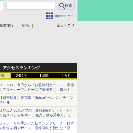
Impress サイト
全カテゴリ
商業施設
宿泊
アクセスランキング
時間
24時間
1週間
1カ月
ユニクロ、今日から「お盆特別セール」。涼感
シアサッカーワンピース待望値下げ、撥水ギア
ショーツは1990円に
【週末駅弁】東京駅「Suicaのペンギン チキン
のり弁」
はやぶさ50％オフの「新幹線eチケット（トク
だ値スペシャル28）」発売。秋冬乗車分、えき
ねっと限定
フェラーリを手がけたピニンファリーナ、日本
の鉄道を初デザイン。南海電鉄が新たな「空港
特急」をなにわ筋線へ導入