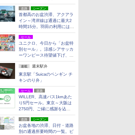
活動・復旧支援
道路
シーズン
首都高のお盆渋滞、アクアラ
イン～湾岸線は通過に最大2
時間15分。羽田の利用には
「空港西出口」の利用検討を
セール
ユニクロ、今日から「お盆特
別セール」。涼感シアサッカ
ーワンピース待望値下げ、撥
水ギアショーツは1990円に
週末駅弁
連載
東京駅「Suicaのペンギン チ
キンのり弁」
セール
道路
WILLER、高速バス1kmあた
り5円セール。東京～大阪は
2750円、ご縁に感謝を込め
た20周年記念キャンペーン
道路
シーズン
お盆各地の渋滞、日付・道路
別の通過所要時間の一覧。ピ