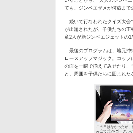
いることから、“大人のジンベ
ても、ジンベエザメが何歳まで
続いて行なわれたクイズ大会で
が出題されたが、子供たちの正
童2人が新ジンベエジェットの1
最後のプログラムは、地元沖縄出
ロースアップマジック。コップ
の面を一瞬で揃えてみせたり、
と、周囲を子供たちに囲まれた
この日はなかったが、
み立て式VRゴーグル