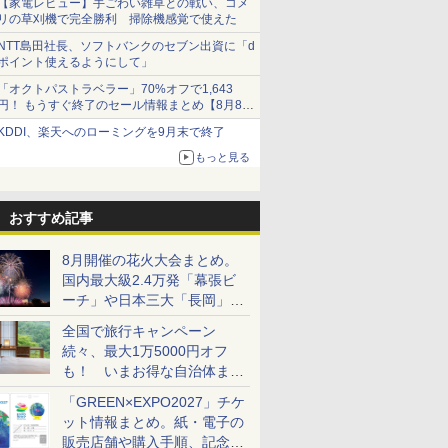
【家電レビュー】手ごわい雑草との戦い、コメ
リの草刈機で完全勝利 掃除機感覚で使えた
NTT島田社長、ソフトバンクのセブン出資に「d
ポイント使えるようにして」
「オクトパストラベラー」70%オフで1,643
円！ もうすぐ終了のセール情報まとめ【8月8日
更新】
KDDI、楽天へのローミングを9月末で終了
ニンテンドーeショップでは「大神 絶景版」が
67%オフで990円
もっと見る
おすすめ記事
8月開催の花火大会まとめ。
国内最大級2.4万発「幕張ビ
ーチ」や日本三大「長岡」な
ど大型イベント目白押し！
全国で旅行キャンペーン
続々、最大1万5000円オフ
も！ いまお得な自治体まと
め
「GREEN×EXPO2027」チケ
ット情報まとめ。紙・電子の
販売店舗や購入手順、記念チ