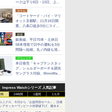
ークは下り8日・13日、上り
14日・15日
ホテル
「コートヤード・バイ・マリ
オット京都駅」11月16日開
業。八条口徒歩3分にスイー
ト含む全270室、ダイニング
鉄道
も併設
銀座線、平日70本・土休日
58本増発で日中の運転を3分
間隔へ短縮。丸ノ内線も池袋
～中野坂上を4分間隔に
アウトドア
本日発売「キャプテンスタッ
グ」ショルダーポーチ＆調光
サングラス付録、MonoMax
9月号増刊
Impress Watchシリーズ 人気記事
時間
24時間
1週間
1カ月
ユニクロ、今日から「お盆特別セール」。涼感
シアサッカーワンピース待望値下げ、撥水ギア
ショーツは1990円に