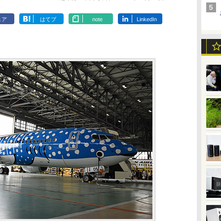
ェア
はてブ
note
LinkedIn