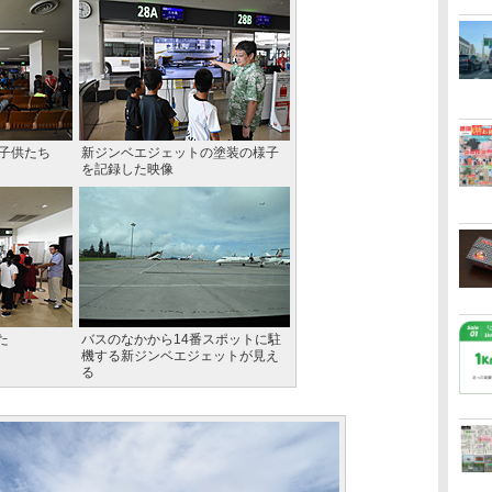
た子供たち
新ジンベエジェットの塗装の様子
を記録した映像
た
バスのなかから14番スポットに駐
機する新ジンベエジェットが見え
る