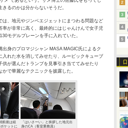
エザメ”であるという。サメ博士の佐藤氏をもってし
生きるのかは分からないそうだ。
は、地元やジンベエジェットにまつわる問題など
答率が非常に高く、最終的にはじゃんけんで女子児
/130モデルプレーンを手に入れていた。
身のプロマジシャン MASA MAGIC氏によるク
に入れた水を消してみせたり、ルービックキューブ
子供が選んだトランプを見事引き当ててみせたり
なかで華麗なテクニックを披露した。
就航後は組
「はいさーい」と挨拶した地元出
がポケットに
身のCA（客室乗務員）