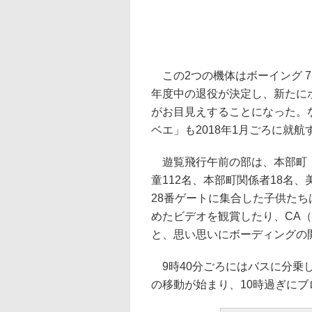
この2つの機体はボーイング 73
年度中の退役が決定し、新たにボー
がお目見えすることになった。な
ベエ」も2018年1月ごろに就航
遊覧飛行午前の部は、本部町（
童112名、本部町関係者18名
28番ゲートに集合した子供た
めたビデオを観賞したり、CA
と、思い思いにボーディングの
9時40分ごろにはバスに分乗
の移動が始まり、10時過ぎに