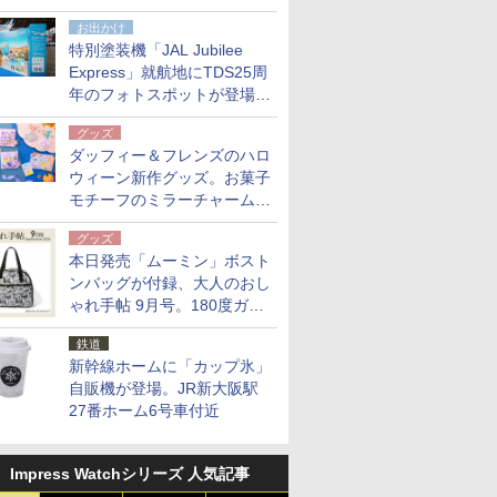
点。8月21日オンラインスト
お出かけ
アで発売
特別塗装機「JAL Jubilee
Express」就航地にTDS25周
年のフォトスポットが登場。
10月末まで青森空港に
グッズ
ダッフィー＆フレンズのハロ
ウィーン新作グッズ。お菓子
モチーフのミラーチャーム/
デザインポーチほか
グッズ
本日発売「ムーミン」ボスト
ンバッグが付録、大人のおし
ゃれ手帖 9月号。180度ガバ
ッと開いて大容量
鉄道
新幹線ホームに「カップ氷」
自販機が登場。JR新大阪駅
27番ホーム6号車付近
Impress Watchシリーズ 人気記事