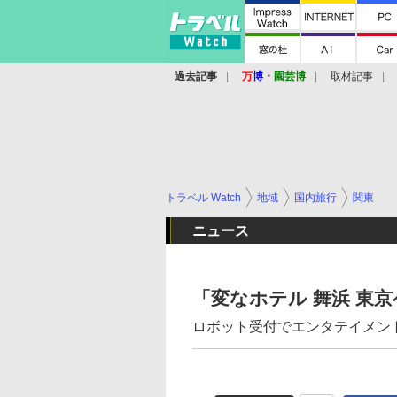
過去記事
万
博
・
園芸博
取材記事
トラベル Watch
地域
国内旅行
関東
ニュース
「変なホテル 舞浜 東
ロボット受付でエンタテイメント