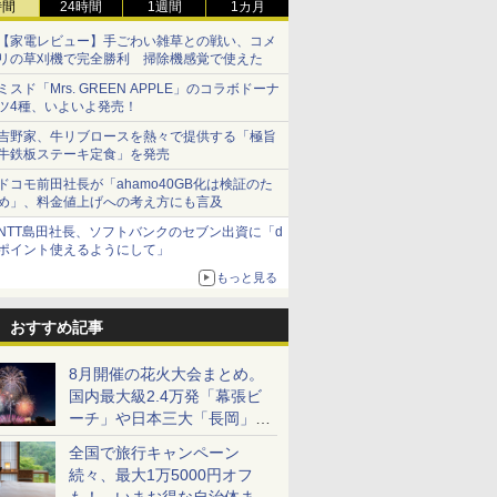
時間
24時間
1週間
1カ月
【家電レビュー】手ごわい雑草との戦い、コメ
リの草刈機で完全勝利 掃除機感覚で使えた
ミスド「Mrs. GREEN APPLE」のコラボドーナ
ツ4種、いよいよ発売！
吉野家、牛リブロースを熱々で提供する「極旨
牛鉄板ステーキ定食」を発売
ドコモ前田社長が「ahamo40GB化は検証のた
め」、料金値上げへの考え方にも言及
NTT島田社長、ソフトバンクのセブン出資に「d
ポイント使えるようにして」
もっと見る
おすすめ記事
8月開催の花火大会まとめ。
国内最大級2.4万発「幕張ビ
ーチ」や日本三大「長岡」な
ど大型イベント目白押し！
全国で旅行キャンペーン
続々、最大1万5000円オフ