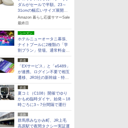
ダルがセールで半額。23～
31cmの幅広いサイズ展開、
独自のクッション素材を採用
Amazon 暮らし応援サマーSale
最終日
シーズン
ホテルニューオータニ幕張、
ナイトプールに2種類の「学
割プラン」登場。通常料金の
およそ半額でお得に夜活
鉄道
「EXサービス」と「e5489」
が連携。ログイン不要で相互
遷移、JR3社の新幹線・特急
予約をアプリで一括確認
鉄道
夏コミ（C108）開催でゆり
かもめ臨時ダイヤ。始発～18
時ごろに3～7分間隔で運行
道路
群馬県みなかみ町、JR上毛
高原駅で夜間タクシー実証運