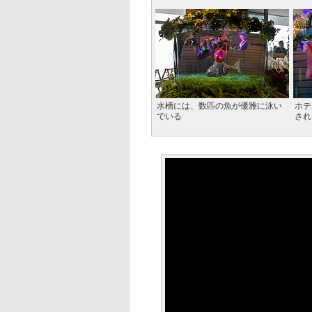
水槽には、数匹の魚が優雅に泳い
ホテ
でいる
され