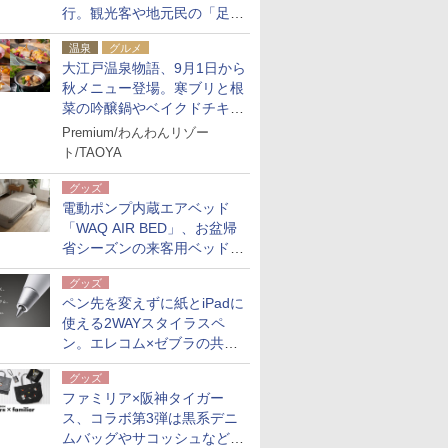
行。観光客や地元民の「足が
ない」課題解消へ、木金土に
温泉
グルメ
2台体制
大江戸温泉物語、9月1日から
秋メニュー登場。寒ブリと根
菜の吟醸鍋やベイクドチキ
ン、ショコラ＆栗スイーツも
Premium/わんわんリゾー
食べ放題に
ト/TAOYA
グッズ
電動ポンプ内蔵エアベッド
「WAQ AIR BED」、お盆帰
省シーズンの来客用ベッドに
も。使用後は収納バッグでコ
グッズ
ンパクトに保管
ペン先を変えずに紙とiPadに
使える2WAYスタイラスペ
ン。エレコム×ゼブラの共同
開発
グッズ
ファミリア×阪神タイガー
ス、コラボ第3弾は黒系デニ
ムバッグやサコッシュなど6