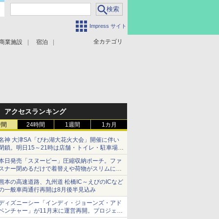
Impress サイト
全カテゴリ
商業施設
宿泊
アクセスランキング
時間
24時間
1週間
1カ月
名神 大津SA「びわ湖大花火大会」開催に伴い
閉鎖。明日15～21時は店舗・トイレ・駐車場の
利用不可
本日発売「スヌーピー」圧縮収納ポーチ。ファ
スナー閉めるだけで着替えや荷物がスリムにま
とまる
熊本の高速道路、九州道 松橋IC～えびのICなど
の一般車両通行再開は8月後半見込み
ディズニーシー「インディ・ジョーンズ・アド
ベンチャー」が11月末に運営再開。プロジェク
ションマッピングを追加、DPAは1500円