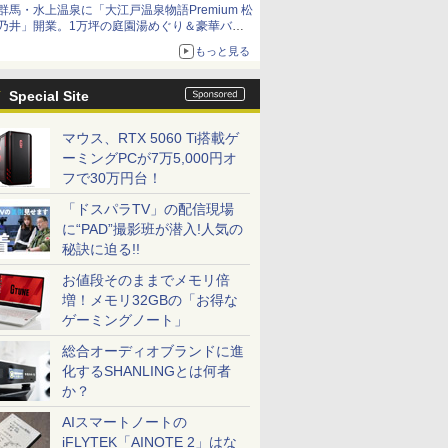
群馬・水上温泉に「大江戸温泉物語Premium 松
乃井」開業。1万坪の庭園湯めぐり＆豪華バイ
キングを体験してきた！
もっと見る
Special Site
マウス、RTX 5060 Ti搭載ゲ
ーミングPCが7万5,000円オ
フで30万円台！
「ドスパラTV」の配信現場
に“PAD”撮影班が潜入!人気の
秘訣に迫る!!
お値段そのままでメモリ倍
増！メモリ32GBの「お得な
ゲーミングノート」
総合オーディオブランドに進
化するSHANLINGとは何者
か？
AIスマートノートの
iFLYTEK「AINOTE 2」はな