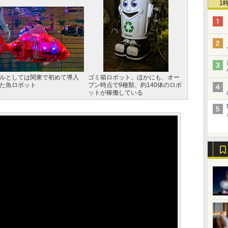
1
ルとしては関東で初めて導入
ゴミ箱ロボット。ほかにも、オー
た魚ロボット
プン時点で9種類、約140体のロボ
ットが稼働している