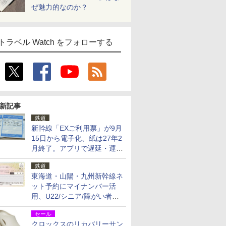
ぜ魅力的なのか？
トラベル Watch をフォローする
新記事
鉄道
新幹線「EXご利用票」が9月
15日から電子化、紙は27年2
月終了。アプリで遅延・運休
も確認可能に
鉄道
東海道・山陽・九州新幹線ネ
ット予約にマイナンバー活
用、U22/シニア/障がい者割
を9月15日から発売
セール
クロックスのリカバリーサン