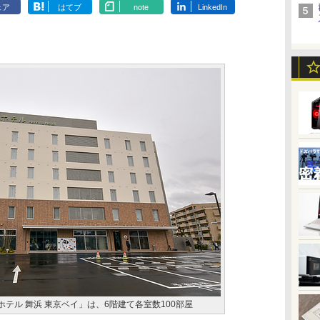
ェア
はてブ
note
LinkedIn
ホテル 舞浜 東京ベイ」は、6階建て各室数100部屋