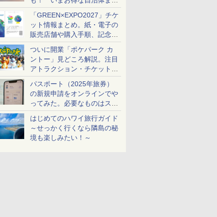
も！ いまお得な自治体まと
め
「GREEN×EXPO2027」チケ
ット情報まとめ。紙・電子の
販売店舗や購入手順、記念チ
ケットも解説
ついに開業「ポケパーク カ
ントー」見どころ解説。注目
アトラクション・チケット手
配・来場前に必要な準備は？
パスポート（2025年旅券）
の新規申請をオンラインでや
ってみた。必要なものはスマ
ホとマイナカードのみ
はじめてのハワイ旅行ガイド
～せっかく行くなら隣島の秘
境も楽しみたい！～