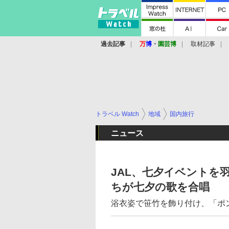
過去記事
万
博
・
園芸博
取材記事
トラベル Watch
地域
国内旅行
ニュース
JAL、七夕イベントを
ちが七夕の歌を合唱
浴衣姿で笹竹を飾り付け、「ポ