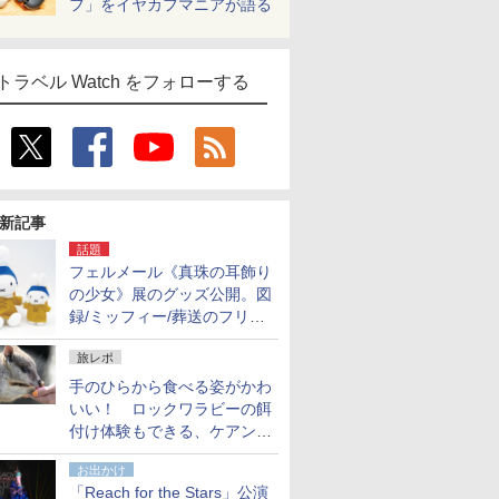
フ」をイヤカフマニアが語る
トラベル Watch をフォローする
新記事
話題
フェルメール《真珠の耳飾り
の少女》展のグッズ公開。図
録/ミッフィー/葬送のフリー
レンほか、注目ブランドコラ
旅レポ
ボが実現
手のひらから食べる姿がかわ
いい！ ロックワラビーの餌
付け体験もできる、ケアンズ
でアサートン高原の日本語ガ
お出かけ
イド付きツアーに参加してみ
「Reach for the Stars」公演
た