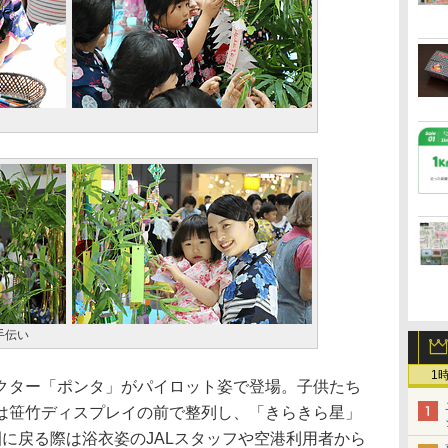
手伝い
1
ター「ポンタ」がパイロット姿で登場。子供たち
は笹竹ディスプレイの前で整列し、「きらきら星」
に戻る際は浴衣姿のJALスタッフや空港利用者から