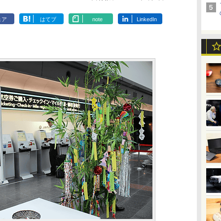
ェア
はてブ
note
LinkedIn