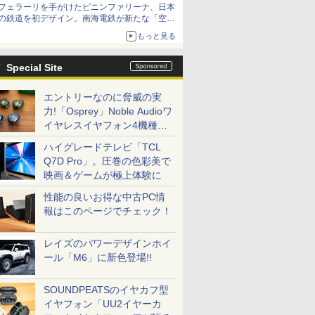
フェラーリを手がけたピニンファリーナ、日本
の鉄道を初デザイン。南海電鉄が新たな「空港
特急」をなにわ筋線へ導入
もっと見る
Special Site
エントリーなのに脅威の実
力!「Osprey」Noble Audioワ
イヤレスイヤフォン4機種を
一気に聴く
ハイグレードテレビ「TCL
Q7D Pro」。圧巻の色彩美で
映画＆ゲームが極上体験に
性能の良いお得な中古PC情
報はこのページでチェック！
レイズのパワーデザインホイ
ール「M6」に新色登場!!
SOUNDPEATSのイヤカフ型
イヤフォン「UU2イヤーカ