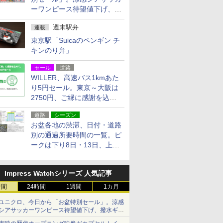
ーワンピース待望値下げ、撥
水ギアショーツは1990円に
週末駅弁
連載
東京駅「Suicaのペンギン チ
キンのり弁」
セール
道路
WILLER、高速バス1kmあた
り5円セール。東京～大阪は
2750円、ご縁に感謝を込め
た20周年記念キャンペーン
道路
シーズン
お盆各地の渋滞、日付・道路
別の通過所要時間の一覧。ピ
ークは下り8日・13日、上り
14日・15日
Impress Watchシリーズ 人気記事
時間
24時間
1週間
1カ月
ユニクロ、今日から「お盆特別セール」。涼感
シアサッカーワンピース待望値下げ、撥水ギア
ショーツは1990円に