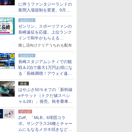
に伴うファンタジーランドの
夜間入場規制を変更。9月か
ら18時50分～20時ごろに
お出かけ
ゼンリン、スポーツファンの
長崎遠征を応援。上位ランク
インで和牛がもらえる
「GO！GO！長崎スタンプラ
推し活向けクリアうちわも配布
リー」
お出かけ
長崎スタジアムシティでの観
戦＆2泊で最大1万円お得にな
る「長崎満喫！アウェイ遠征
応援キャンペーン」
鉄道
はやぶさ50％オフの「新幹線
eチケット（トクだ値スペシ
ャル28）」発売。秋冬乗車
分、えきねっと限定
グッズ
Zoff、「MLB」6球団コラ
ボ。サングラス24種とチャー
ムにもなるメガネ拭きなど雑