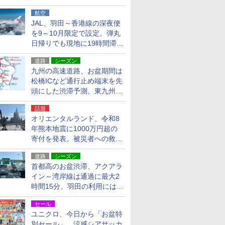
貨24種
航空
JAL、羽田～香港線の深夜便
を9～10月限定で設定。弾丸
日帰りでも現地に19時間滞在
できる
道路
シーズン
九州の高速道路、お盆期間は
松橋ICなど通行止め端末を先
頭にした渋滞予測。東九州道
への迂回は料金調整を実施
話題
オリエンタルランド、令和8
年熊本地震に1000万円超の
寄付を発表。被災者への救援
活動・復旧支援
道路
シーズン
首都高のお盆渋滞、アクアラ
イン～湾岸線は通過に最大2
時間15分。羽田の利用には
「空港西出口」の利用検討を
セール
ユニクロ、今日から「お盆特
別セール」。涼感シアサッカ