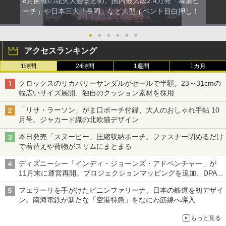
8月開催の花火大会まとめ。国内最大級2.4万発「幕張ビ
ーチ」や日本三大「長岡」など大型イベント目白押し！
●
●
●
●
●
●
アクセスランキング
1時間
24時間
1週間
1カ月
クロックスのリカバリーサンダルがセールで半額。23～31cmの
幅広いサイズ展開、独自のクッション素材を採用
「リサ・ラーソン」がま口ポーチ付録、大人のおしゃれ手帖 10
月号。ジャカード織の北欧猫デザイン
本日発売「スヌーピー」圧縮収納ポーチ。ファスナー閉めるだけ
で着替えや荷物がスリムにまとまる
ディズニーシー「インディ・ジョーンズ・アドベンチャー」が
11月末に運営再開。プロジェクションマッピングを追加、DPA
は1500円
フェラーリを手がけたピニンファリーナ、日本の鉄道を初デザイ
ン。南海電鉄が新たな「空港特急」をなにわ筋線へ導入
もっと見る