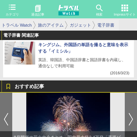
カテゴリ
過去記事
検索
Impressサイト
トラベル Watch
旅のアイテム
ガジェット
電子辞書
電子辞書 関連記事
キングジム、外国語の単語を撮ると意味を表示
する「イミシル」
英語、韓国語、中国語辞書と国語辞書を内蔵し、
通信なしで利用可能
(2016/3/23)
おすすめ記事